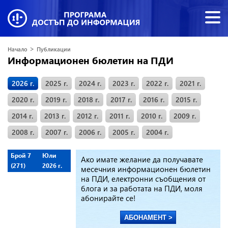
>
Начало
Публикации
Информационен бюлетин на ПДИ
2026 г.
2025 г.
2024 г.
2023 г.
2022 г.
2021 г.
2020 г.
2019 г.
2018 г.
2017 г.
2016 г.
2015 г.
2014 г.
2013 г.
2012 г.
2011 г.
2010 г.
2009 г.
2008 г.
2007 г.
2006 г.
2005 г.
2004 г.
Брой 7
Юли
Ако имате желание да получавате
(271)
2026 г.
месечния информационен бюлетин
на ПДИ, електронни съобщения от
блога и за работата на ПДИ, моля
абонирайте се!
АБОНАМЕНТ >