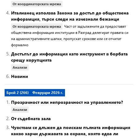
От координаторската мрежа
4.
Италианец използва Закона за достъп до обществена
инфорамция, търси следи на изчезнали бежанци
Част от задължените да предоставят
От координаторската мрежа
обществена информация институции в Разград делегират правата си
на административните шапки, пропускат срокове или се отчитат
формално
5.
Достъпът до информация като инструмент в борбата
срещу корупцията
Анализи
6.
Новини
Брой 2 (266)
Февруари 2026 г.
1.
Прозрачност или непрозрачност на управлението?
Анализи
2.
От съдебната зала
3.
Чувствам се длъжен да поискам пълната информация
какво харчи държавата за охрана, която едва ли