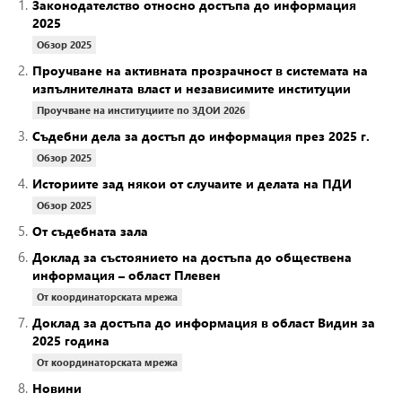
1.
Законодателство относно достъпа до информация
2025
Обзор 2025
2.
Проучване на активната прозрачност в системата на
изпълнителната власт и независимите институции
Проучване на институциите по ЗДОИ 2026
3.
Съдебни дела за достъп до информация през 2025 г.
Обзор 2025
4.
Историите зад някои от случаите и делата на ПДИ
Обзор 2025
5.
От съдебната зала
6.
Доклад за състоянието на достъпа до обществена
информация – област Плевен
От координаторската мрежа
7.
Доклад за достъпа до информация в област Видин за
2025 година
От координаторската мрежа
8.
Новини