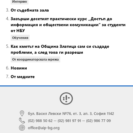
Интервю
3.
От съдебната зала
4.
Завърши десетият практически курс „Достъп до
информация и обществени комуникации“ за студенти
от НБУ
Обучения
5.
Как кметът на Община Златица сам си създаде
проблеми, а след това ги разреши
От координаторската мрежа
6.
Новини
7.
От медиите
бул. Васил Левски №76, ет. 3, ап. 3, София 1142
(02) 988 50 62
···
(02) 981 97 91
···
(02) 986 77 09
office@aip-bg.org