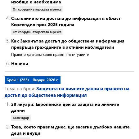
изобщо е необходима
От координаторската мрежа
4.
Състоянието на достъпа до информация в област
Кюстендил през 2025 година
От координаторската мрежа
5.
Как Законът за достъп до обществена информация
превръща гражданите в активни наблюдатели
Правото да знаем какво правят институциите
6.
Новини
Брой 1 (265)
Януари 2026 г.
Тема на броя:
Защитата на личните данни и правото на
достъп до обществена информация
1.
28 януари: Европейски ден за защита на личните
данни
Календар
2.
Това, което правим днес, ще засегне дълбоко нашите
деца и внуци