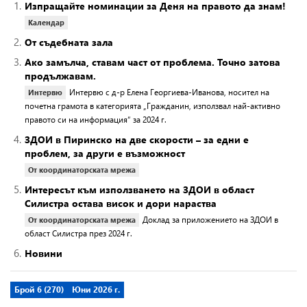
1.
Изпращайте номинации за Деня на правото да знам!
Календар
2.
От съдебната зала
3.
Ако замълча, ставам част от проблема. Точно затова
продължавам.
Интервю с д-р Елена Георгиева-Иванова, носител на
Интервю
почетна грамота в категорията „Гражданин, използвал най-активно
правото си на информация“ за 2024 г.
4.
ЗДОИ в Пиринско на две скорости – за едни е
проблем, за други е възможност
От координаторската мрежа
5.
Интересът към използването на ЗДОИ в област
Силистра остава висок и дори нараства
Доклад за приложението на ЗДОИ в
От координаторската мрежа
област Силистра през 2024 г.
6.
Новини
Брой 6 (270)
Юни 2026 г.