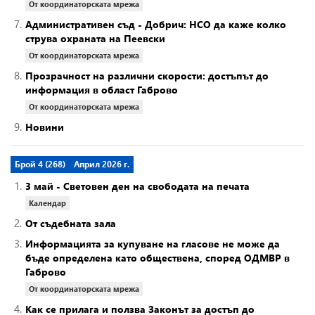
От координаторската мрежа
7.
Административен съд - Добрич: НСО да каже колко
струва охраната на Пеевски
От координаторската мрежа
8.
Прозрачност на различни скорости: достъпът до
информация в област Габрово
От координаторската мрежа
9.
Новини
Брой 4 (268)
Април 2026 г.
1.
3 май - Световен ден на свободата на печата
Календар
2.
От съдебната зала
3.
Информацията за купуване на гласове не може да
бъде определена като обществена, според ОДМВР в
Габрово
От координаторската мрежа
4.
Как се прилага и ползва Законът за достъп до