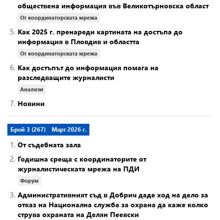
обществена информация във Великотърновска област
От координаторската мрежа
5.
Как 2025 г. пренареди картината на достъпа до
информация в Пловдив и областта
От координаторската мрежа
6.
Как достъпът до информация помага на
разследващите журналисти
Анализи
7.
Новини
Брой 3 (267)
Март 2026 г.
1.
От съдебната зала
2.
Годишна среща с координаторите от
журналистическата мрежа на ПДИ
Форум
3.
Административният съд в Добрич даде ход на дело за
отказ на Национална служба за охрана да каже колко
струва охраната на Делян Пеевски