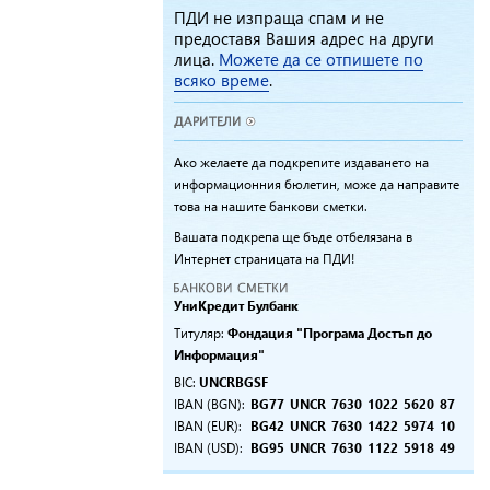
ПДИ не изпраща спам и не
предоставя Вашия адрес на други
лица.
Можете да се отпишете по
всяко време
.
Ако желаете да подкрепите издаването на
информационния бюлетин, може да направите
това на нашите банкови сметки.
Вашата подкрепа ще бъде отбелязана в
Интернет страницата на ПДИ!
УниKредит Булбанк
Титуляр:
Фондация "Програма Достъп до
Информация"
BIC:
UNCRBGSF
IBAN (BGN):
BG77
UNCR
7630
1022
5620
87
IBAN (EUR):
BG42
UNCR
7630
1422
5974
10
IBAN (USD):
BG95
UNCR
7630
1122
5918
49