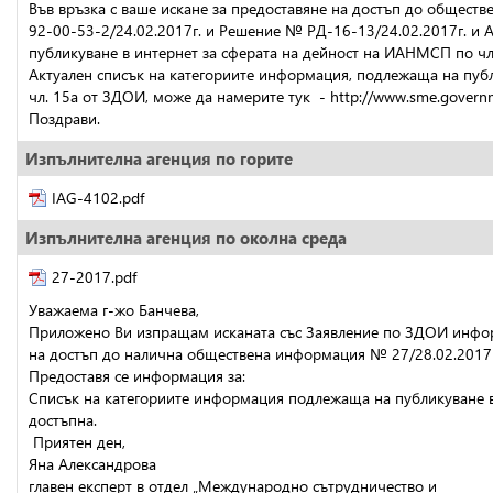
Във връзка с ваше искане за предоставяне на достъп до общест
92-00-53-2/24.02.2017г. и Решение № РД-16-13/24.02.2017г. и 
публикуване в интернет за сферата на дейност на ИАНМСП по чл
Актуален списък на категориите информация, подлежаща на публ
чл. 15а от ЗДОИ, може да намерите тук  - http://www.sme.gover
Поздрави.
Изпълнителна агенция по горите
IAG-4102.pdf
Изпълнителна агенция по околна среда
27-2017.pdf
Уважаемa г-жо Банчева,
Приложено Ви изпращам исканата със Заявление по ЗДОИ информа
на достъп до налична обществена информация № 27/28.02.2017 г
Предоставя се информация за:
Списък на категориите информация подлежаща на публикуване в 
достъпна.
 Приятен ден,
Яна Александрова
главен експерт в отдел „Международно сътрудничество и