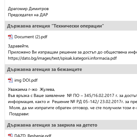
Драгомир Димитров
Председател на ДАР
Държавна агенция "Технически операции"
Document (2).pdf
Здравейте,
Приложено Ви изпращам решение за достъп до обществена инфо
https://dato.bg/images/test/spisak.kategorii.informacia.pdf
Държавна агенция за бежанците
img DOI.pdf
Уважаема г-жо  Жулева,
Във връзка с Ваше заявление  № ПО – 345/16.02.2017 г. за дос
информация, както и  Решение № РД 05-142/ 23.02.2017г. за пр
 Моля, да ми изпратите обратен отговор, че сте получили този e-m
 Поздрави:
Държавна агенция за закрила на детето
DAZD_Reshenie.pdf