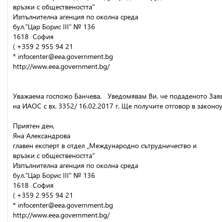
връзки с обществеността"
Изпълнителна агенция по околна среда
бул."Цар Борис III" № 136
1618  София
( +359 2 955 94 21
* infocenter@eea.government.bg
http://www.eea.government.bg/
Уважаемa госпожо Банчева,   Уведомявам Ви, че подаденото Заяв
на ИАОС с вх. 3352/ 16.02.2017 г. Ще получите отговор в законо
Приятен ден,
Яна Александрова
главен експерт в отдел „Международно сътрудничество и
връзки с обществеността"
Изпълнителна агенция по околна среда
бул."Цар Борис III" № 136
1618  София
( +359 2 955 94 21
* infocenter@eea.government.bg
http://www.eea.government.bg/