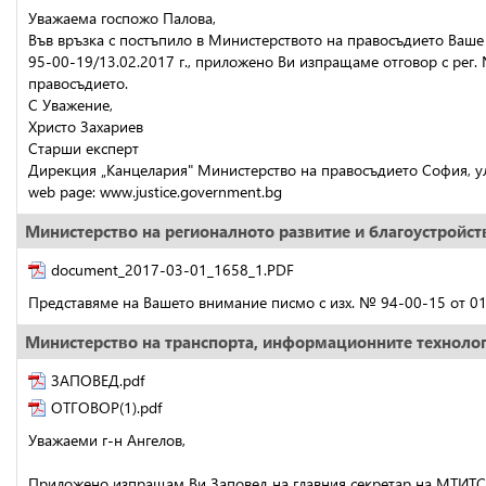
Уважаема госпожо Палова,
Във връзка с постъпило в Министерството на правосъдието Ваше
95-00-19/13.02.2017 г., приложено Ви изпращаме отговор с рег. 
правосъдието.
С Уважение,
Христо Захариев
Старши експерт
Дирекция „Канцелария" Министерство на правосъдието София, ул. 
web page: www.justice.government.bg
Министерство на регионалното развитие и благоустройст
document_2017-03-01_1658_1.PDF
Представяме на Вашето внимание писмо с изх. № 94-00-15 от 01.
Министерство на транспорта, информационните техноло
ЗАПОВЕД.pdf
ОТГОВОР(1).pdf
Уважаеми г-н Ангелов,
Приложено изпращам Ви Заповед на главния секретар на МТИТС з