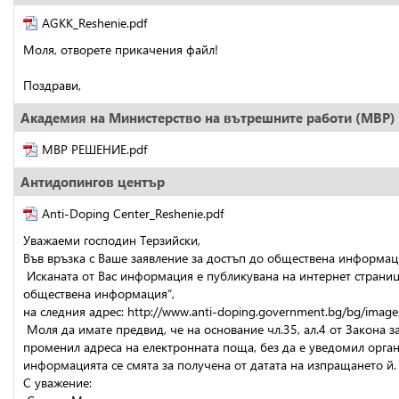
AGKK_Reshenie.pdf
Моля, отворете прикачения файл!
Поздрави,
Академия на Министерство на вътрешните работи (МВР)
МВР РЕШЕНИЕ.pdf
Антидопингов център
Anti-Doping Center_Reshenie.pdf
Уважаеми господин Терзийски, 
Във връзка с Ваше заявление за достъп до обществена информа
 Исканата от Вас информация е публикувана на интернет страниц
обществена информация“,
на следния адрес: http://www.anti-doping.government.bg/bg/images
 Моля да имате предвид, че на основание чл.35, ал.4 от Закона з
променил адреса на електронната поща, без да е уведомил орган
информацията се смята за получена от датата на изпращането й.
С уважение: