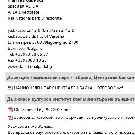
Specialist AS, DA
AFLA Directorate
Rila National park Directorate
ул.Бистрица 12 В /Bistritsa str. 12 B
кв.Вароша / distrct of Varosha
Благоевград 2700 /Blagoevgrad 2700
България /Bulgaria
Tel. +35973 88 05 37
Fax +3597388 10 23
www.rilanationalpark.bg
Дирекция Национален парк - Габрово, Централен балкан
НАЦИОНЕЛЕН ПАРК ЦЕНТРАЛЕН БАЛКАН ОТГОВОР.pdf
Държавен културен институт към министъра на външнит
DKI Zapoved 6_28022017.pdf
Заповед за категориите информация за публикуване в интерн
Уважаема г-жо Жулева,
Във връзка с полученото по електронен път заявление от вас за