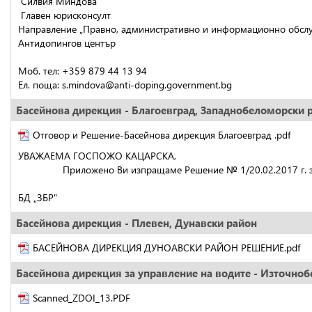
 Силвия Миндова
 Главен юрисконсулт
Направление „Правно, административно и информационно обсл
Антидопингов център
Моб. тел: +359 879 44 13 94
Eл. поща: s.mindova@anti-doping.government.bg
Басейнова дирекция - Благоевград, Западнобеломорски 
Отговор и Решение-Басейнова дирекция Благоевград .pdf
УВАЖАЕМА ГОСПОЖО КАЦАРСКА,
                Приложено Ви изпращаме Решение № 1/20.02.2017 
БД „ЗБР"
Басейнова дирекция - Плевен, Дунавски район
БАСЕЙНОВА ДИРЕКЦИЯ ДУНОАВСКИ РАЙОН РЕШЕНИЕ.pdf
Басейнова дирекция за управление на водите - Източно
Scanned_ZDOI_13.PDF