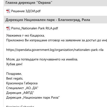
Главна дирекция "Охрана"
Решение ЗДОИ.pdf
Дирекция Национален парк - Благоевград, Рила
Pismo_Nationalen Park RILA.pdf
Уважаема г-жо Кацарска,
Приложено Ви изпращаме отговор на заявление за достъп до ин
https://opendata.government.bg/organization/nationalen-park-rila
Моля, да потвърдите получаването на имейла.
Хубав ден!
Поздрави,
Best regats,
Красимира Габерска
Специалист „АО, ДА"
Дирекция „АФПД"
Дирекция „Национален парк Рила"
Krasimira Gaberska