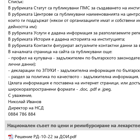
Списък:
В рубриката Статут са публикувани ПМС за създаването на инстит
В рубриката Центрове са публикувани наименованията на центрове
които ги поддържат (някои от организациите имат и собствени и
дейността им);
В рубриката Услуги е дадена информация за разполагаемите реп
В рубриката История е дадена историята на институцията;
В рубриката Контакти фигурират актуалните контактни данни за в
В началната страница на сайта са публикувани още:
- профил на купувача - задължителен по българското законодател
лични данни);
- декларации по ЗПУКИ - задължителна информация по българско
- раздел за политика по качеството - задължителна информация,
Цялата информация е поставена на интернет страници, или достъп
широкоразпространени формати - .doc, .pdf и .jpeg.
С уважение,
Николай Иванов
Директор на НСД
0884 786 884
Национален съвет по цени и реимбурсиране на лекарств
Решение РД-10-22 за ДОИ.pdf