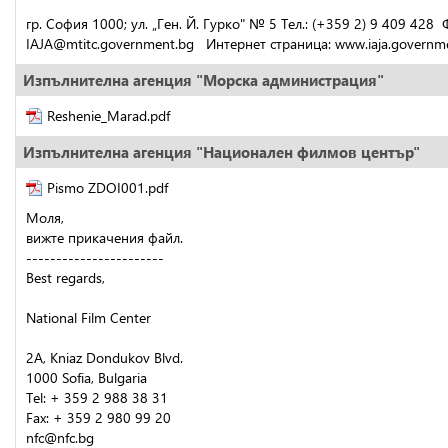
гр. София 1000; ул. „Ген. Й. Гурко" № 5 Тел.: (+359 2) 9 409 428  
IAJA@mtitc.government.bg   Интернет страница: www.iaja.governm
Изпълнителна агенция "Морска администрация"
Reshenie_Marad.pdf
Изпълнителна агенция "Национален филмов център"
Pismo ZDOI001.pdf
Моля,
вижте прикачения файл.
-----------------------
Best regards,
National Film Center
2A, Kniaz Dondukov Blvd.
1000 Sofia, Bulgaria
Tel: + 359 2 988 38 31
Fax: + 359 2 980 99 20
nfc@nfc.bg