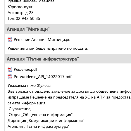
Румяна Янкова- Иванова
Юрисконсулт
Авиоотряд 28
Тел: 02 942 50 35
Агенция "Митници"
Решение Агенция Митници.pdf
Решението ми беше изпратено по пощата.
Агенция "Пътна инфраструктура"
Решение.pdf
Potvurjdenie_API_14022017.pdf
Уважаема г-жо Жулева,
Във връзка с подадено заявление за достъп до обществена инфо
изпращаме Решение на председателя на УС на АПИ за предоставя
самата информация.
 С уважение,
 Отдел „Обществена информация“
Дирекция „Комуникации и информация“
Агенция „Пътна инфраструктура“