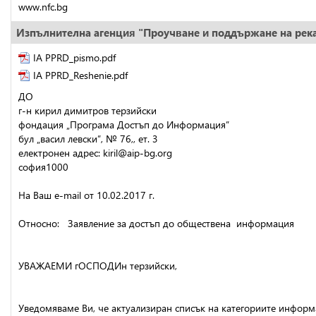
www.nfc.bg
Изпълнителна агенция "Проучване и поддържане на рек
IA PPRD_pismo.pdf
IA PPRD_Reshenie.pdf
ДО
г-н кирил димитров терзийски
фондация „Програма Достъп до Информация”
бул „васил левски”, № 76,, ет. 3
електронен адрес: kiril@aip-bg.org
софия1000
На Ваш е-mail от 10.02.2017 г. 
Относно:   Заявление за достъп до обществена  информация
УВАЖАЕМИ гОСПОДИн терзийски,
Уведомяваме Ви, че актуализиран списък на категориите информа