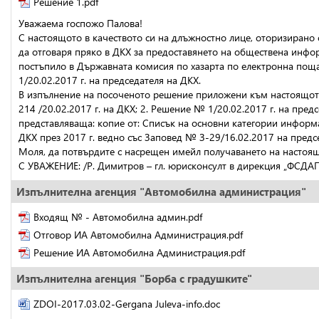
Решение 1.pdf
Уважаема госпожо Палова!
С настоящото в качеството си на длъжностно лице, оторизирано 
да отговаря пряко в ДКХ за предоставянето на обществена инфо
постъпило в Държавната комисия по хазарта по електронна поща 
1/20.02.2017 г. на председателя на ДКХ.
В изпълнение на посоченото решение приложени към настоящото,
214 /20.02.2017 г. на ДКХ; 2. Решение № 1/20.02.2017 г. на пред
представляваща: копие от: Списък на основни категории информ
ДКХ през 2017 г. ведно със Заповед № З-29/16.02.2017 на предс
Моля, да потвърдите с насрещен имейл получаването на настоя
С УВАЖЕНИЕ: /Р. Димитров – гл. юрисконсулт в дирекция „ФСДА
Изпълнителна агенция "Автомобилна администрация"
Входящ № - Автомобилна админ.pdf
Отговор ИА Автомобилна Администрация.pdf
Решение ИА Автомобилна Администрация.pdf
Изпълнителна агенция "Борба с градушките"
ZDOI-2017.03.02-Gergana Juleva-info.doc