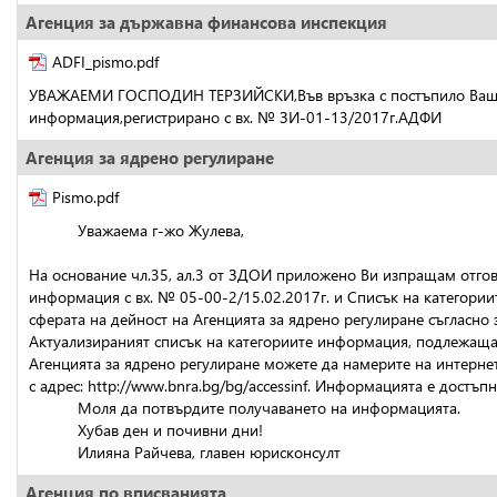
Агенция за държавна финансова инспекция
ADFI_pismo.pdf
УВАЖАЕМИ ГОСПОДИН ТЕРЗИЙСКИ,Във връзка с постъпило Ваше з
информация,регистрирано с вх. № ЗИ-01-13/2017г.АДФИ
Агенция за ядрено регулиране
Pismo.pdf
           Уважаема г-жо Жулева,
На основание чл.35, ал.3 от ЗДОИ приложено Ви изпращам отгов
информация с вх. № 05-00-2/15.02.2017г. и Списък на категории
сферата на дейност на Агенцията за ядрено регулиране съгласно 
Актуализираният списък на категориите информация, подлежаща н
Агенцията за ядрено регулиране можете да намерите на интернет
с адрес: http://www.bnra.bg/bg/accessinf. Информацията е достъп
           Моля да потвърдите получаването на информацията.
           Хубав ден и почивни дни!
           Илияна Райчева, главен юрисконсулт
Агенция по вписванията