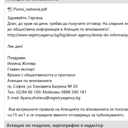
Pismo_reshenie.pdf
Здравейте, Гергана,
Днес, до края на деня, трябва да получите отговор. На следния 
до обществена информация в Агенция по вписванията“.
http://www.registryagency.bg/bg/about-agency/dostp-do-informaciy
Лек ден!
Поздрави,
Илияна Жотева 
Главен експерт 
Връзки с обществеността и протокол
Агенция по вписванията 
гр. София, ул. Елисавета Багряна № 20
Тел.: 02/94 86 100; Мобилен: 0888 580 181
E-mail: iliyana.zhoteva@registryagency.bg
 Във вътрешните правила на Агенцията по вписванията се посочв
чл.15 ал.1 и се определя звеното отговарящо за пубилкуването.
Агенция по геодезия, картография и кадастър