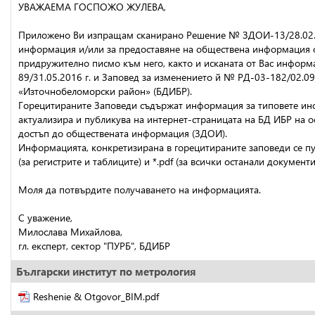
УВАЖАЕМА ГОСПОЖО ЖУЛЕВА,
Приложено Ви изпращам сканирано Решение № ЗДОИ-13/28.02.201
информация и/или за предоставяне на обществена информация от
придружително писмо към него, както и исканата от Вас инфор
89/31.05.2016 г. и Заповед за изменението й № РД-03-182/02.09
«Източнобеломорски район» (БДИБР).
Горецитираните Заповеди съдържат информация за типовете инфо
актуализира и публикува на интернет-страницата на БД ИБР на основ
достъп до обществената информация (ЗДОИ).
Информацията, конкретизирана в горецитираните заповеди се пуб
(за регистрите и таблиците) и *.pdf (за всички останали документи
Моля да потвърдите получаването на информацията.
С уважение,
Милослава Михайлова,
гл. експерт, сектор "ПУРБ", БДИБР
Български институт по метрология
Reshenie & Otgovor_BIM.pdf