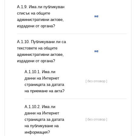
А.1.9. Има ли публикуван
списък на общите
не
административни актове,
издадени от органа?
А.1.10. Публикувани ли са
текстовете на общите
не
административни актове,
издадени от органа?
A.1.10.1. Има ли
данни на Интернет
[ без отговор ]
страницата за датата
на приемане на акта?
A.1.10.2. Има ли
данни на Интернет
страницата за датата
[ без отговор ]
на публикуване на
информация?