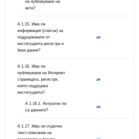
на публикуване на
акта?
А.1.15. Има ли
информация (списък) за
поддържаните от
да
институцията регистри и
бази данни?
А.1.16. Има ли
публикувани на Интернет
страницата, регистри,
да
които поддържа
институцията?
A.1.16.1. Актуални ли
да
са данните?
А.1.17. Има ли отделен
текст-описание на