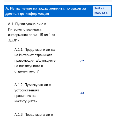
А. Изпълнение на задълженията по закон за
14.8 т. /
max. 32 т.
достъп до информация
A.1. Публикувана ли е в
Интернет страницата
информация по чл. 15 ал.1 от
ЗДОИ?
А.1.1. Представени ли са
на Интернет страницата
правомощията/функциите
да
на институцията в
отделен текст?
А.1.2. Публикуван ли е
устройственият
да
правилник на
институцията?
A.1.3. Представена ли е