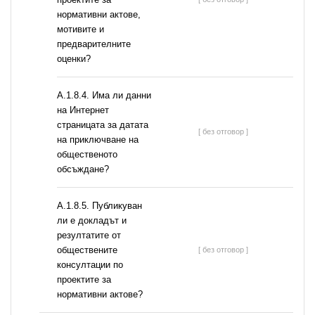
нормативни актове,
мотивите и
предварителните
оценки?
A.1.8.4. Има ли данни
на Интернет
страницата за датата
[ без отговор ]
на приключване на
общественото
обсъждане?
А.1.8.5. Публикуван
ли е докладът и
резултатите от
обществените
[ без отговор ]
консултации по
проектите за
нормативни актове?