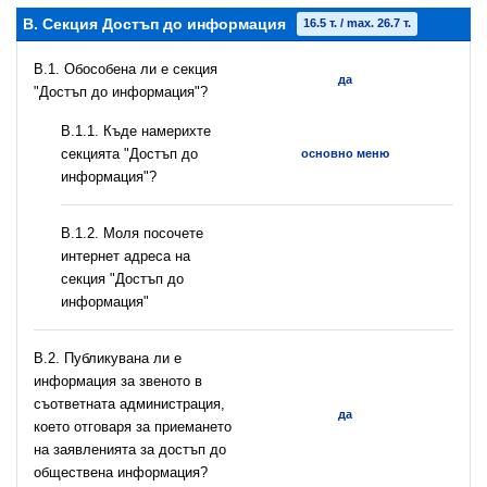
B. Секция Достъп до информация
16.5 т. / max. 26.7 т.
В.1. Обособена ли е секция
да
"Достъп до информация"?
В.1.1. Къде намерихте
секцията "Достъп до
основно меню
информация"?
B.1.2. Моля посочете
интернет адреса на
секция "Достъп до
информация"
В.2. Публикувана ли е
информация за звеното в
съответната администрация,
да
което отговаря за приемането
на заявленията за достъп до
обществена информация?