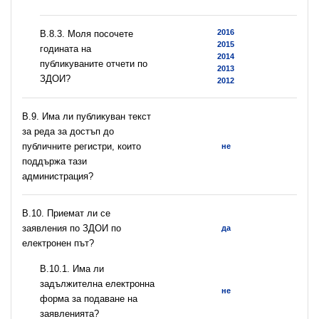
2016
В.8.3. Моля посочете
2015
годината на
2014
публикуваните отчети по
2013
ЗДОИ?
2012
В.9. Има ли публикуван текст
за реда за достъп до
публичните регистри, които
не
поддържа тази
администрация?
В.10. Приемат ли се
заявления по ЗДОИ по
да
електронен път?
В.10.1. Има ли
задължителна електронна
не
форма за подаване на
заявленията?