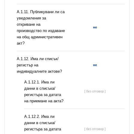
А.1.11. Публикувани ли са
уведомления за
откриване на
не
производство по издаване
на общ административен
акт?
А.1.12. Има ли списък/
регистър на
не
индивидуалните актове?
A.1.12.1. Има ли
данни в списъка/
[ без отговор ]
регистъра за датата
на приемане на акта?
A.1.12.2. Има ли
данни в списъка/
регистъра за датата
[ без отговор ]