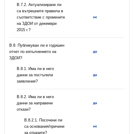
В.7.2. Актуализирани ли
са вътрешните правила в
съответствие с промените
не
на ЗДОИ от декември
2015 г.?
В.8. Публикуван ли е годишен
отчет по изпълнението на
да
ЗДОИ?
В.8.1. Има ли в него
данни за постъпили
да
заявления?
В.8.2. Има ли в него
данни за направени
да
откази?
В.8.2.1. Посочени ли
са основания/причини
не
за отказите?