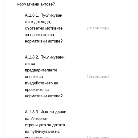
нормативни актове?
А.1.8.1. Публикуван
ли е доклада,
съответно мотивите
[ без отговор ]
за проектите за
нормативни актове?
А.1.8.2. Публикувани
ли са
предварителните
оценки за
[ без отговор ]
въздействието на
проектите за
нормативни актове?
A.1.8.3. Има ли данни
на Интернет
страницата за датата
на публикуване на
проектите за
[ без отговор ]