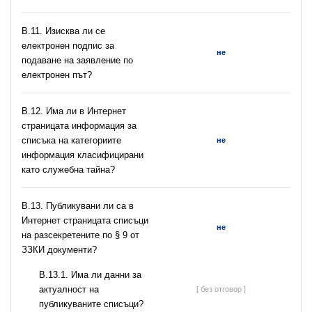
В.11. Изисква ли се
електронен подпис за
не
подаване на заявление по
електронен път?
В.12. Има ли в Интернет
страницата информация за
списъка на категориите
не
информация класифицирани
като служебна тайна?
В.13. Публикувани ли са в
Интернет страницата списъци
не
на разсекретените по § 9 от
ЗЗКИ документи?
В.13.1. Има ли данни за
актуалност на
[ без отговор ]
публикуваните списъци?