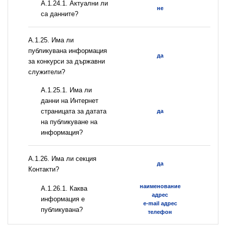
A.1.24.1. Актуални ли
не
са данните?
А.1.25. Има ли
публикувана информация
да
за конкурси за държавни
служители?
A.1.25.1. Има ли
данни на Интернет
страницата за датата
да
на публикуване на
информация?
А.1.26. Има ли секция
да
Контакти?
наименование
А.1.26.1. Каква
адрес
информация е
e-mail адрес
публикувана?
телефон