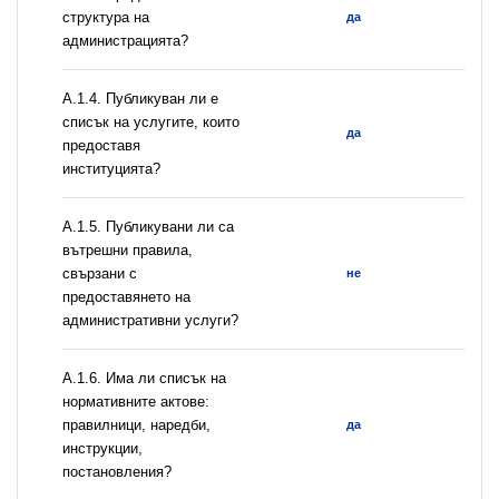
структура на
да
администрацията?
А.1.4. Публикуван ли е
списък на услугите, които
да
предоставя
институцията?
А.1.5. Публикувани ли са
вътрешни правила,
свързани с
не
предоставянето на
административни услуги?
А.1.6. Има ли списък на
нормативните актове:
правилници, наредби,
да
инструкции,
постановления?