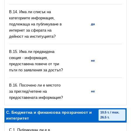
В.14. Има ли списък на
категориите информация,
подлежаща на публикуване в
да
интернет за сферата на
дейност на институцията?
В.15. Има ли предвидена
секция - информация,
не
предоставена повече от три
пъти по заявления за достъп?
В.16. Посочено ли е мястото
за преглед/четене на
не
предоставената информация?
C. Бюджетна и финансова прозрачност и
10.5 т. / max.
26.5 т.
интегритет
C.1. Публикуван ли е в