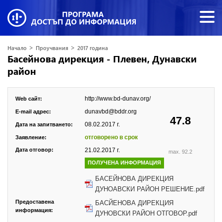
>
>
Начало
Проучвания
2017 година
Басейнова дирекция - Плевен, Дунавски
район
http://www.bd-dunav.org/
Web сайт:
dunavbd@bddr.org
E-mail адрес:
47.8
08.02.2017 г.
Дата на запитването:
отговорено в срок
Заявление:
Дата отговор:
21.02.2017 г.
max. 92.2
ПОЛУЧЕНА ИНФОРМАЦИЯ
БАСЕЙНОВА ДИРЕКЦИЯ
ДУНОАВСКИ РАЙОН РЕШЕНИЕ.pdf
Предоставена
БАСЙЕНОВА ДИРЕКЦИЯ
информация:
ДУНОВСКИ РАЙОН ОТГОВОР.pdf