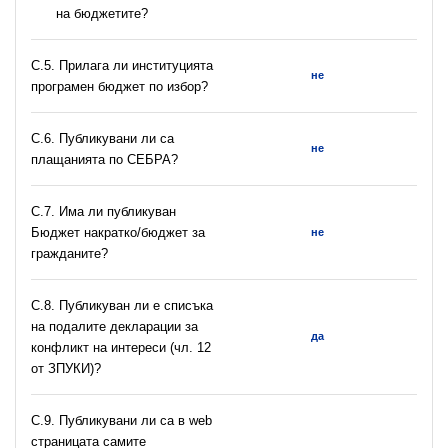
на бюджетите?
С.5. Прилага ли институцията
не
програмен бюджет по избор?
С.6. Публикувани ли са
не
плащанията по СЕБРА?
С.7. Има ли публикуван
Бюджет накратко/бюджет за
не
гражданите?
C.8. Публикуван ли е списъка
на подалите декларации за
да
конфликт на интереси (чл. 12
от ЗПУКИ)?
C.9. Публикувани ли са в web
страницата самите