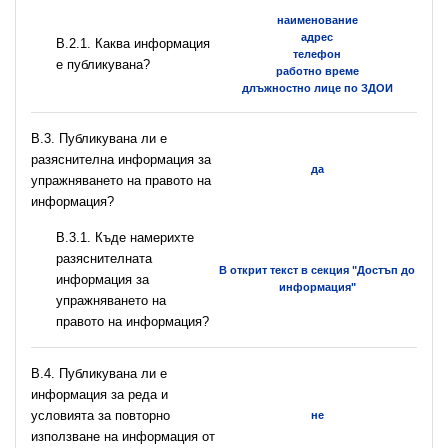
наименование
адрес
B.2.1. Каква информация
телефон
е публикувана?
работно време
длъжностно лице по ЗДОИ
В.3. Публикувана ли е
разяснителна информация за
да
упражняването на правото на
информация?
В.3.1. Къде намерихте
разяснителната
В открит текст в секция "Достъп до
информация за
информация"
упражняването на
правото на информация?
В.4. Публикувана ли е
информация за реда и
условията за повторно
не
използване на информация от