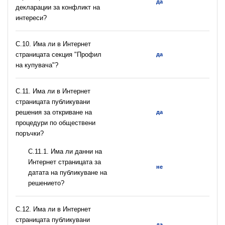
да
декларации за конфликт на
интереси?
C.10. Има ли в Интернет
страницата секция "Профил
да
на купувача"?
С.11. Има ли в Интернет
страницата публикувани
решения за откриване на
да
процедури по обществени
поръчки?
С.11.1. Има ли данни на
Интернет страницата за
не
датата на публикуване на
решението?
С.12. Има ли в Интернет
страницата публикувани
да