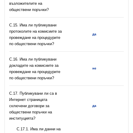
възложителите на
обществени поръчки?
С.15. Има ли публикувани
протоколите на комисиите за
да
провеждане на процедурите
по обществени поръчки?
С.16. Има ли публикувани
докладите на комисиите за
не
провеждане на процедурите
по обществени поръчки?
С.17. Публикувани ли са в
Интернет страницата
сключени договори за
да
обществени поръчки на
институцията?
С.17.1. Има ли данни на