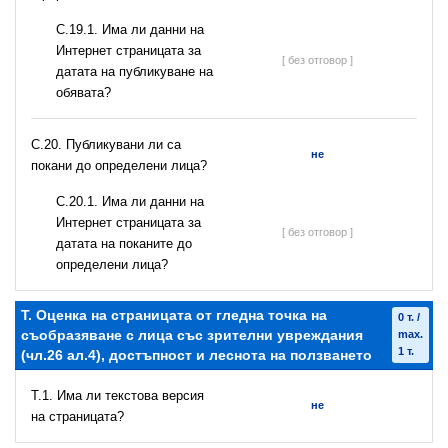
С.19.1. Има ли данни на
Интернет страницата за
[ без отговор ]
датата на публикуване на
обявата?
С.20. Публикувани ли са
не
покани до определени лица?
С.20.1. Има ли данни на
Интернет страницата за
[ без отговор ]
датата на поканите до
определени лица?
T. Оценка на страницата от гледна точка на
0 т. /
съобразяване с лица със зрителни увреждания
max.
1 т.
(чл.26 ал.4), достъпност и леснота на ползването
T.1. Има ли текстова версия
не
на страницата?