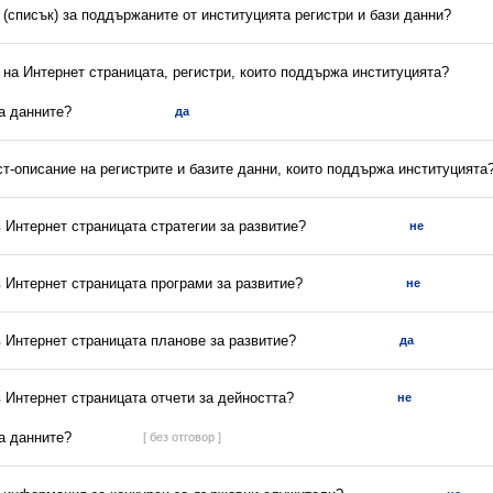
(списък) за поддържаните от институцията регистри и бази данни?
 на Интернет страницата, регистри, които поддържа институцията?
са данните?
да
ст-описание на регистрите и базите данни, които поддържа институцията
в Интернет страницата стратегии за развитие?
не
в Интернет страницата програми за развитие?
не
в Интернет страницата планове за развитие?
да
в Интернет страницата отчети за дейността?
не
са данните?
[ без отговор ]