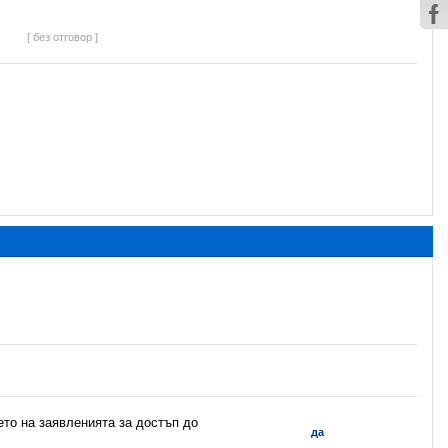
[ без отговор ]
ето на заявленията за достъп до
да