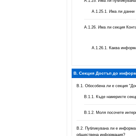
А.1.25. Има ли публикуван
A.1.25.1. Има ли данни
А.1.26. Има ли секция Конт
А.1.26.1. Каква информ
B. Секция Достъп до инфор
В.1. Обособена ли е секция "Д
В.1.1. Къде намерихте сек
B.1.2. Моля посочете инте
В.2. Публикувана ли е информац
обществена информация?