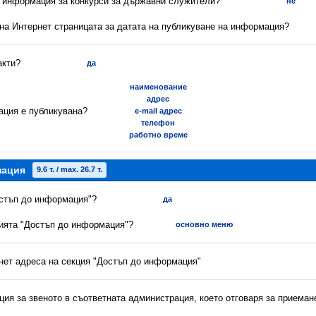
а информация за конкурси за държавни служители?
не
 на Интернет страницата за датата на публикуване на информация?
акти?
да
наименование
адрес
ация е публикувана?
e-mail адрес
телефон
работно време
мация
9.6 т. / max. 26.7 т.
остъп до информация"?
да
цията "Достъп до информация"?
основно меню
рнет адреса на секция "Достъп до информация"
ия за звеното в съответната администрация, което отговаря за приеман