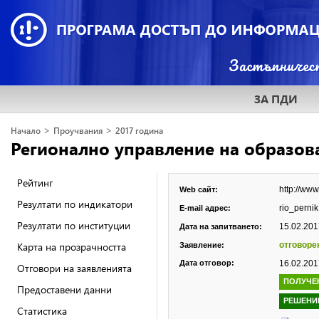
ЗА ПДИ
>
>
Начало
Проучвания
2017 година
Регионално управление на образова
Рейтинг
http://ww
Web сайт:
Резултати по индикатори
rio_pern
E-mail адрес:
Резултати по институции
15.02.2017
Дата на запитването:
Карта на прозрачността
отговоре
Заявление:
Дата отговор:
16.02.2017
Отговори на заявленията
ПОЛУЧЕ
Предоставени данни
РЕШЕНИ
Статистика