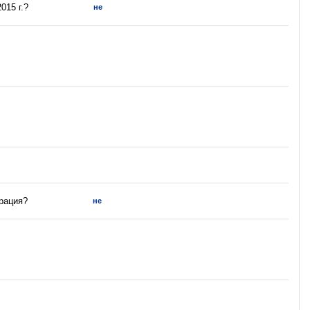
015 г.?
не
трация?
не