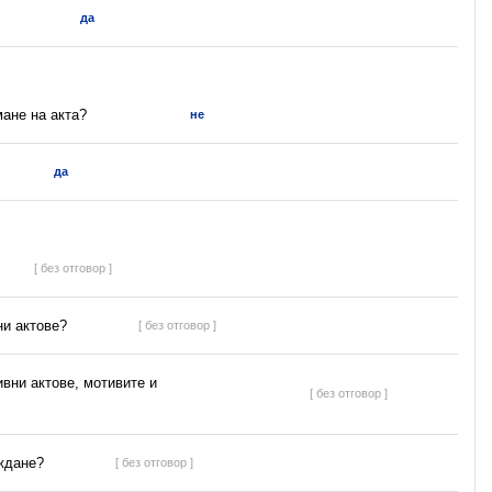
да
мане на акта?
не
да
[ без отговор ]
ни актове?
[ без отговор ]
ивни актове, мотивите и
[ без отговор ]
ъждане?
[ без отговор ]