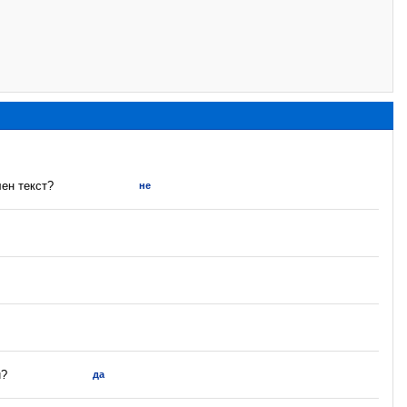
ен текст?
не
и?
да