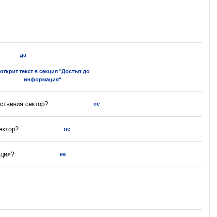
да
 открит текст в секция "Достъп до
информация"
ствения сектор?
не
ектор?
не
ация?
не