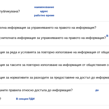
наименование
 публикувана?
адрес
работно време
телна информация за упражняването на правото на информация?
В
яснителната информация за упражняването на правото на информация?
ция за реда и условията за повторно използване на информация от обще
ция за таксите за повторно използване на информация от обществения с
ция за нормативите за разходите за предоставяне на достъп до информ
ешните правила относно достъпа до информация?
да
?
В секция ПДИ