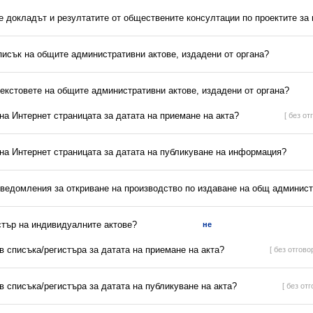
 е докладът и резултатите от обществените консултации по проектите за
писък на общите административни актове, издадени от органа?
текстовете на общите административни актове, издадени от органа?
 на Интернет страницата за датата на приемане на акта?
[ без от
 на Интернет страницата за датата на публикуване на информация?
уведомления за откриване на производство по издаване на общ админист
стър на индивидуалните актове?
не
 в списъка/регистъра за датата на приемане на акта?
[ без отговор
 в списъка/регистъра за датата на публикуване на акта?
[ без отг