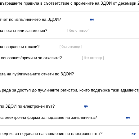
 вътрешните правила в съответствие с промените на ЗДОИ от декември 2
отчет по изпълнението на ЗДОИ?
не
 за постъпили заявления?
[ без отговор ]
 за направени откази?
[ без отговор ]
а основания/причини за отказите?
[ без отговор ]
ната на публикуваните отчети по ЗДОИ?
а реда за достъп до публичните регистри, които поддържа тази админис
 по ЗДОИ по електронен път?
да
на електронна форма за подаване на заявленията?
не
 подпис за подаване на заявление по електронен път?
не