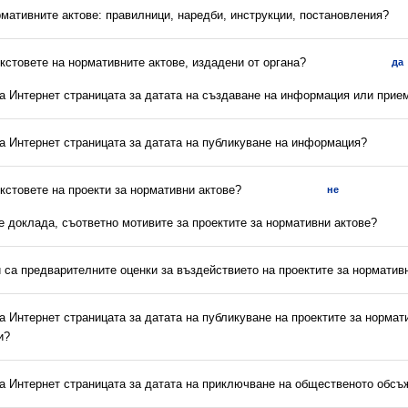
рмативните актове: правилници, наредби, инструкции, постановления?
екстовете на нормативните актове, издадени от органа?
да
на Интернет страницата за датата на създаване на информация или прие
на Интернет страницата за датата на публикуване на информация?
екстовете на проекти за нормативни актове?
не
 е доклада, съответно мотивите за проектите за нормативни актове?
и са предварителните оценки за въздействието на проектите за норматив
на Интернет страницата за датата на публикуване на проектите за нормат
и?
на Интернет страницата за датата на приключване на общественото обс