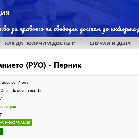
КАК ДА ПОЛУЧИМ ДОСТЪП?
СЛУЧАИ И ДЕЛА
нието (РУО) - Перник
w.ruobg.com/news
ik@minedu.government.bg
 г.
но в срок
 г.
НА ИНФОРМАЦИЯ
Е