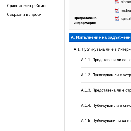
pismo
Сравнителен рейтинг
reshe
Свързани въпроси
Предоставена
spisa
информация:
А. Изпълнение на задължени
A.1. Публикувана ли е в Интер
А.1.1. Представени ли са 
А.1.2. Публикуван ли е уст
A.1.3. Представена ли е ст
А.1.4. Публикуван ли е спи
А.1.5. Публикувани ли са 