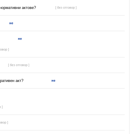
 нормативни актове?
[ без отговор ]
не
не
говор ]
[ без отговор ]
ративен акт?
не
 ]
овор ]