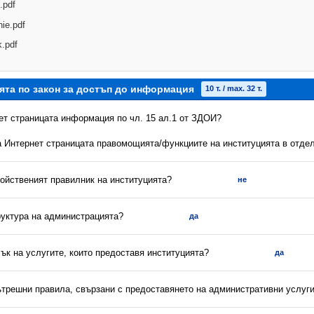
.pdf
nie.pdf
k.pdf
ята по закон за достъп до информация
10 т. / max. 32 т.
нет страницата информация по чл. 15 ал.1 от ЗДОИ?
на Интернет страницата правомощията/функциите на институцията в отдел
ройственият правилник на институцията?
не
руктура на администрацията?
да
сък на услугите, които предоставя институцията?
да
вътрешни правила, свързани с предоставянето на административни услуг