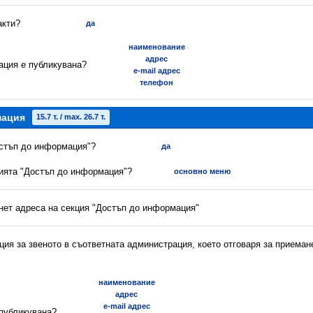
акти?
да
наименование
адрес
ация е публикувана?
e-mail адрес
телефон
мация
15.7 т. / max. 26.7 т.
остъп до информация"?
да
цията "Достъп до информация"?
основно меню
рнет адреса на секция "Достъп до информация"
ия за звеното в съответната администрация, което отговаря за приеман
наименование
адрес
e-mail адрес
 публикувана?