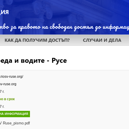
КАК ДА ПОЛУЧИМ ДОСТЪП?
СЛУЧАИ И ДЕЛА
еда и водите - Русе
.riosv-ruse.org/
sv-ruse.org
 г.
но в срок
 г.
НА ИНФОРМАЦИЯ
 Ruse_pismo.pdf