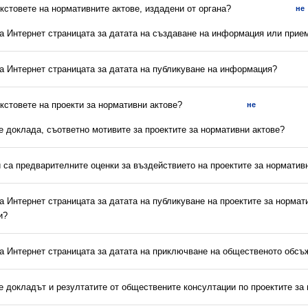
екстовете на нормативните актове, издадени от органа?
не
на Интернет страницата за датата на създаване на информация или прие
на Интернет страницата за датата на публикуване на информация?
екстовете на проекти за нормативни актове?
не
 е доклада, съответно мотивите за проектите за нормативни актове?
и са предварителните оценки за въздействието на проектите за норматив
на Интернет страницата за датата на публикуване на проектите за нормат
и?
на Интернет страницата за датата на приключване на общественото обс
 е докладът и резултатите от обществените консултации по проектите за