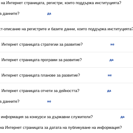
 на Интернет страницата, регистри, които поддържа институцията?
са данните?
да
ст-описание на регистрите и базите данни, които поддържа институцията
в Интернет страницата стратегии за развитие?
не
в Интернет страницата програми за развитие?
да
в Интернет страницата планове за развитие?
не
в Интернет страницата отчети за дейността?
да
са данните?
не
а информация за конкурси за държавни служители?
да
 на Интернет страницата за датата на публикуване на информация?