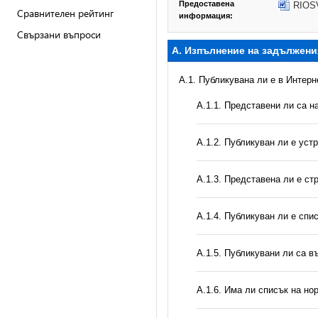
Предоставена
RIOSV
Сравнителен рейтинг
информация:
Свързани въпроси
А. Изпълнение на задължени
A.1. Публикувана ли е в Интер
А.1.1. Представени ли са 
А.1.2. Публикуван ли е уст
A.1.3. Представена ли е ст
А.1.4. Публикуван ли е спи
А.1.5. Публикувани ли са 
А.1.6. Има ли списък на но