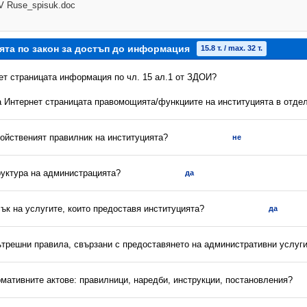
 Ruse_spisuk.doc
ята по закон за достъп до информация
15.8 т. / max. 32 т.
нет страницата информация по чл. 15 ал.1 от ЗДОИ?
на Интернет страницата правомощията/функциите на институцията в отдел
ройственият правилник на институцията?
не
руктура на администрацията?
да
сък на услугите, които предоставя институцията?
да
вътрешни правила, свързани с предоставянето на административни услуг
рмативните актове: правилници, наредби, инструкции, постановления?