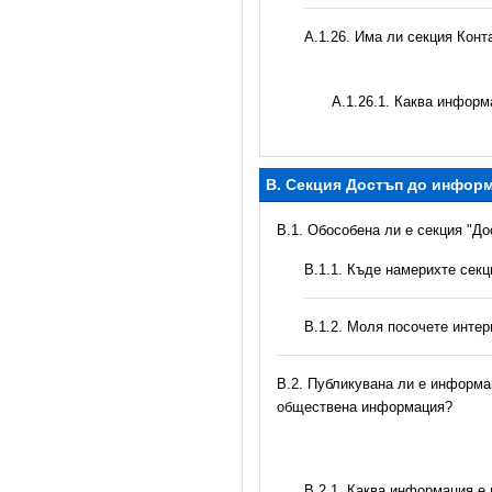
А.1.26. Има ли секция Конт
А.1.26.1. Каква информ
B. Секция Достъп до инфор
В.1. Обособена ли е секция "Д
В.1.1. Къде намерихте сек
B.1.2. Моля посочете инте
В.2. Публикувана ли е информац
обществена информация?
B.2.1. Каква информация е