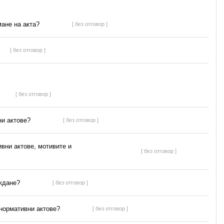
мане на акта?
[ без отговор ]
[ без отговор ]
[ без отговор ]
ни актове?
[ без отговор ]
ивни актове, мотивите и
[ без отговор ]
ъждане?
[ без отговор ]
 нормативни актове?
[ без отговор ]