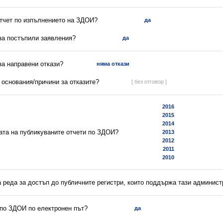
отчет по изпълнението на ЗДОИ?
да
 за постъпили заявления?
да
 за направени откази?
няма откази
а основания/причини за отказите?
[ без отговор ]
2016
2015
2014
ната на публикуваните отчети по ЗДОИ?
2013
2012
2011
2010
а реда за достъп до публичните регистри, които поддържа тази админис
 по ЗДОИ по електронен път?
да