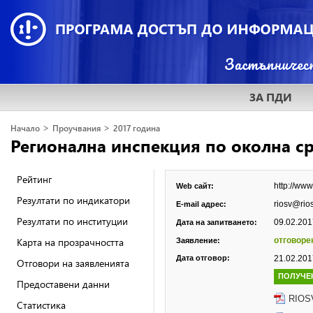
ЗА ПДИ
>
>
Начало
Проучвания
2017 година
Регионална инспекция по околна ср
Рейтинг
http://www
Web сайт:
Резултати по индикатори
riosv@rio
E-mail адрес:
Резултати по институции
09.02.2017
Дата на запитването:
Карта на прозрачността
отговоре
Заявление:
Дата отговор:
21.02.2017
Отговори на заявленията
ПОЛУЧЕ
Предоставени данни
RIOSV
Статистика