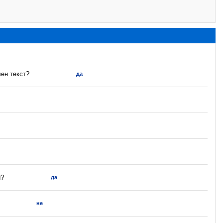
ен текст?
да
и?
да
не