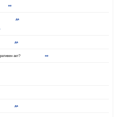
не
да
а
да
ративен акт?
не
да