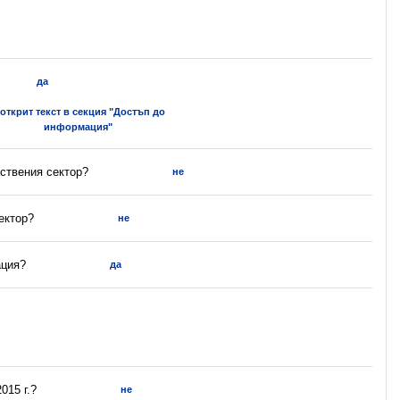
да
 открит текст в секция "Достъп до
информация"
ствения сектор?
не
ектор?
не
ация?
да
015 г.?
не