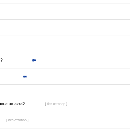
и?
да
не
мане на акта?
[ без отговор ]
[ без отговор ]