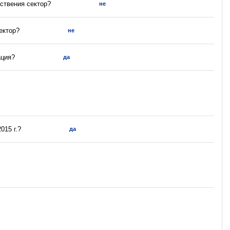
ствения сектор?
не
ектор?
не
ация?
да
015 г.?
да