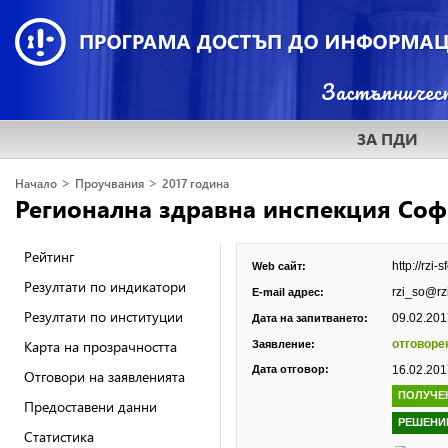
ЗА ПДИ
>
>
Начало
Проучвания
2017 година
Регионална здравна инспекция Соф
Рейтинг
http://rzi-
Web сайт:
Резултати по индикатори
rzi_so@rz
E-mail адрес:
Резултати по институции
09.02.2017
Дата на запитването:
Карта на прозрачността
отговоре
Заявление:
Дата отговор:
16.02.2017
Отговори на заявленията
ПОЛУЧЕ
Предоставени данни
РЕШЕНИ
Статистика