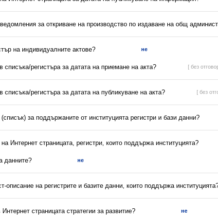
уведомления за откриване на производство по издаване на общ админист
стър на индивидуалните актове?
не
 в списъка/регистъра за датата на приемане на акта?
[ без отговор
 в списъка/регистъра за датата на публикуване на акта?
[ без отг
(списък) за поддържаните от институцията регистри и бази данни?
 на Интернет страницата, регистри, които поддържа институцията?
са данните?
не
ст-описание на регистрите и базите данни, които поддържа институцията
в Интернет страницата стратегии за развитие?
не