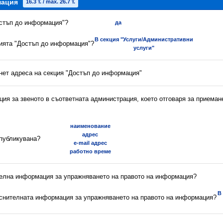
мация
16.3 т. / max. 26.7 т.
остъп до информация"?
да
В секция "Услуги/Административни
цията "Достъп до информация"?
услуги"
рнет адреса на секция "Достъп до информация"
ия за звеното в съответната администрация, което отговаря за приеман
наименование
адрес
 публикувана?
e-mail адрес
работно време
телна информация за упражняването на правото на информация?
В
яснителната информация за упражняването на правото на информация?