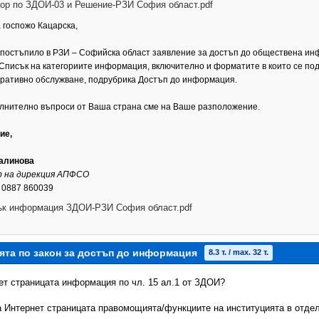
ор по ЗДОИ-03 и Решение-РЗИ София област.pdf
 госпожо Кацарска,
 постъпило в РЗИ – Софийска област заявление за достъп до обществена и
 Списък на категориите информация, включително и форматите в които се по
ративно обслужване, подрубрика Достъп до информация.
лнително въпроси от Ваша страна сме на Ваше разположение.
ие,
алинова
 на дирекция АПФСО
 0887 860039
ък информация ЗДОИ-РЗИ София област.pdf
ята по закон за достъп до информация
8.3 т. / max. 32 т.
нет страницата информация по чл. 15 ал.1 от ЗДОИ?
на Интернет страницата правомощията/функциите на институцията в отдел