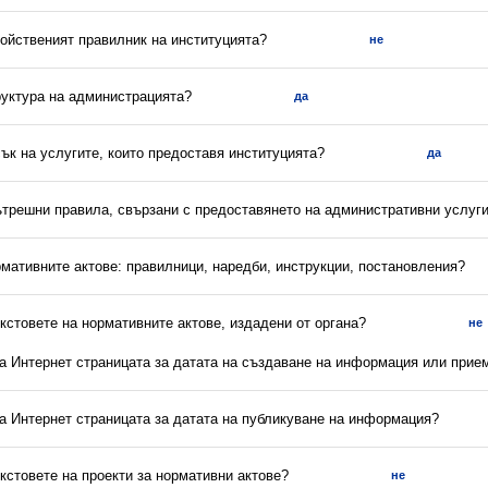
ройственият правилник на институцията?
не
руктура на администрацията?
да
сък на услугите, които предоставя институцията?
да
вътрешни правила, свързани с предоставянето на административни услуг
рмативните актове: правилници, наредби, инструкции, постановления?
екстовете на нормативните актове, издадени от органа?
не
на Интернет страницата за датата на създаване на информация или прие
на Интернет страницата за датата на публикуване на информация?
екстовете на проекти за нормативни актове?
не