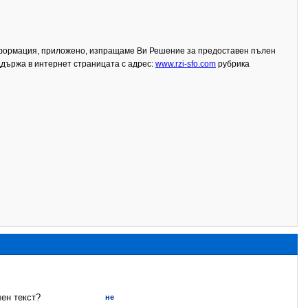
нформация, приложено, изпращаме Ви Решение за предоставен пълен
ддържа в интернет страницата с адрес:
www.rzi-sfo.com
рубрика
ен текст?
не