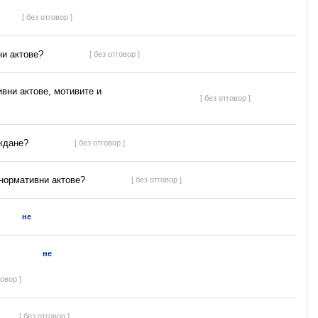
[ без отговор ]
ни актове?
[ без отговор ]
ивни актове, мотивите и
[ без отговор ]
ъждане?
[ без отговор ]
 нормативни актове?
[ без отговор ]
не
не
говор ]
[ без отговор ]