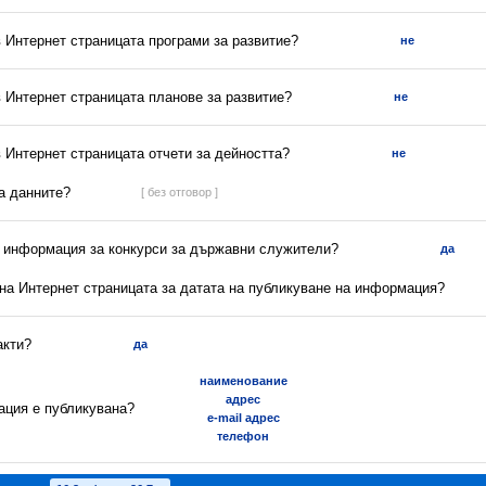
в Интернет страницата програми за развитие?
не
в Интернет страницата планове за развитие?
не
в Интернет страницата отчети за дейността?
не
са данните?
[ без отговор ]
а информация за конкурси за държавни служители?
да
 на Интернет страницата за датата на публикуване на информация?
акти?
да
наименование
адрес
ация е публикувана?
e-mail адрес
телефон