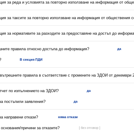
ция за реда и условията за повторно използване на информация от обще
ция за таксите за повторно използване на информация от обществения с
ция за нормативите за разходите за предоставяне на достъп до информ
ешните правила относно достъпа до информация?
да
?
В секция ПДИ
 вътрешните правила в съответствие с промените на ЗДОИ от декември 2
отчет по изпълнението на ЗДОИ?
да
 за постъпили заявления?
да
 за направени откази?
няма откази
а основания/причини за отказите?
[ без отговор ]