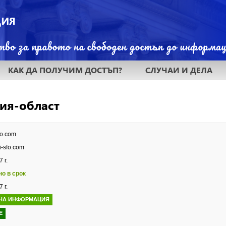
КАК ДА ПОЛУЧИМ ДОСТЪП?
СЛУЧАИ И ДЕЛА
ия-област
sfo.com
i-sfo.com
 г.
но в срок
 г.
НА ИНФОРМАЦИЯ
Е