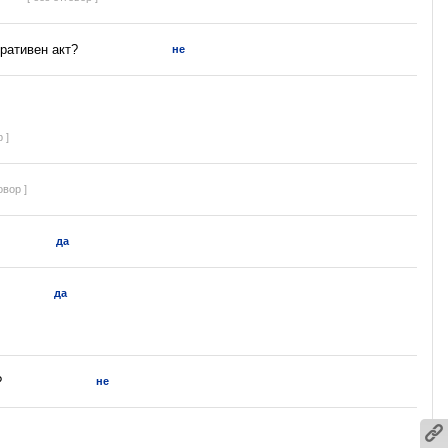
ративен акт?
не
 ]
овор ]
да
да
?
не