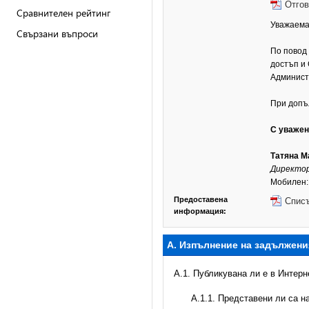
Отгов
Сравнителен рейтинг
Уважаема
Свързани въпроси
По повод
достъп и
Админист
При допъ
С уважен
Татяна М
Директор
Мобилен:
Предоставена
Спис
информация:
А. Изпълнение на задължени
A.1. Публикувана ли е в Интер
А.1.1. Представени ли са 