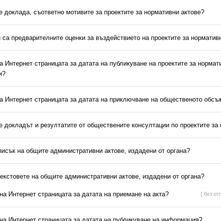
 е доклада, съответно мотивите за проектите за нормативни актове?
и са предварителните оценки за въздействието на проектите за норматив
на Интернет страницата за датата на публикуване на проектите за нормат
и?
на Интернет страницата за датата на приключване на общественото обс
 е докладът и резултатите от обществените консултации по проектите за
писък на общите административни актове, издадени от органа?
текстовете на общите административни актове, издадени от органа?
 на Интернет страницата за датата на приемане на акта?
[ без от
 на Интернет страницата за датата на публикуване на информация?