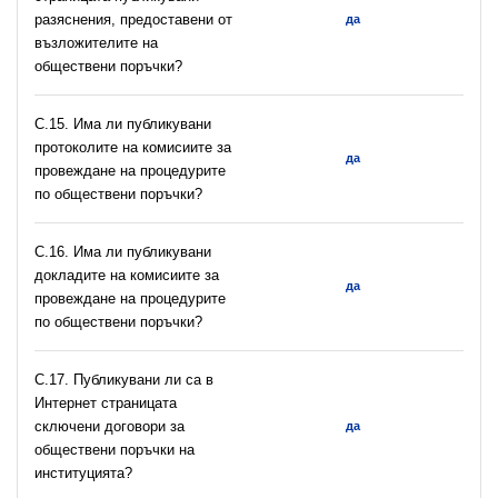
разяснения, предоставени от
да
възложителите на
обществени поръчки?
С.15. Има ли публикувани
протоколите на комисиите за
да
провеждане на процедурите
по обществени поръчки?
С.16. Има ли публикувани
докладите на комисиите за
да
провеждане на процедурите
по обществени поръчки?
С.17. Публикувани ли са в
Интернет страницата
сключени договори за
да
обществени поръчки на
институцията?