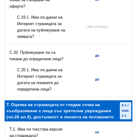
оферти?
С.19.1. Има ли данни на
Интернет страницата за
[ без отговор ]
датата на публикуване на
обявата?
С.20. Публикувани ли са
да
покани до определени лица?
С.20.1. Има ли данни на
Интернет страницата за
да
датата на поканите до
определени лица?
T. Оценка на страницата от гледна точка на
0 т. /
съобразяване с лица със зрителни увреждания
max.
1 т.
(чл.26 ал.4), достъпност и леснота на ползването
T.1. Има ли текстова версия
не
на страницата?