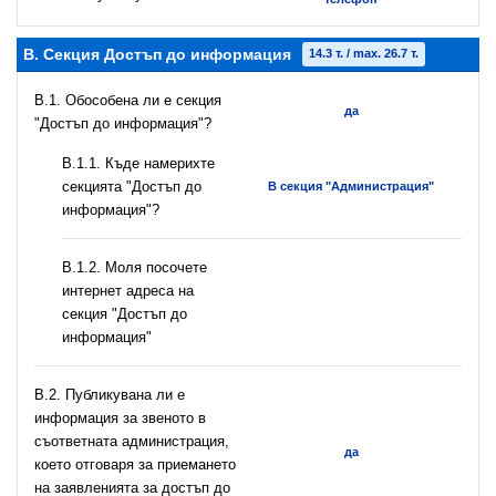
B. Секция Достъп до информация
14.3 т. / max. 26.7 т.
В.1. Обособена ли е секция
да
"Достъп до информация"?
В.1.1. Къде намерихте
секцията "Достъп до
В секция "Администрация"
информация"?
B.1.2. Моля посочете
интернет адреса на
секция "Достъп до
информация"
В.2. Публикувана ли е
информация за звеното в
съответната администрация,
да
което отговаря за приемането
на заявленията за достъп до