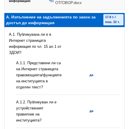
информация:
ОТГОВОР.docx
А. Изпълнение на задълженията по закон за
17.8 т. /
max. 32 т.
достъп до информация
A.1. Публикувана ли е в
Интернет страницата
информация по чл. 15 ал.1 от
ЗДОИ?
А.1.1. Представени ли са
на Интернет страницата
правомощията/функциите
да
на институцията в
отделен текст?
А.1.2. Публикуван ли е
устройственият
да
правилник на
институцията?