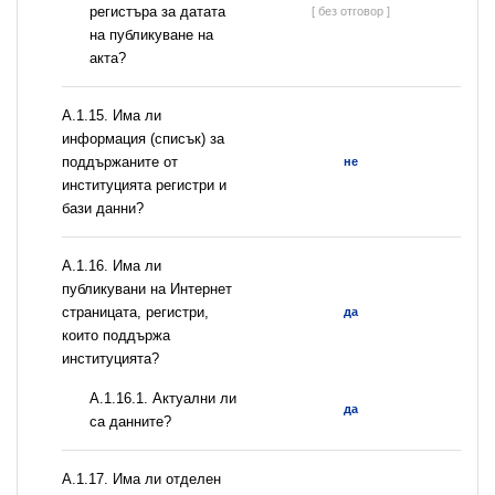
регистъра за датата
[ без отговор ]
на публикуване на
акта?
А.1.15. Има ли
информация (списък) за
поддържаните от
не
институцията регистри и
бази данни?
А.1.16. Има ли
публикувани на Интернет
страницата, регистри,
да
които поддържа
институцията?
A.1.16.1. Актуални ли
да
са данните?
А.1.17. Има ли отделен