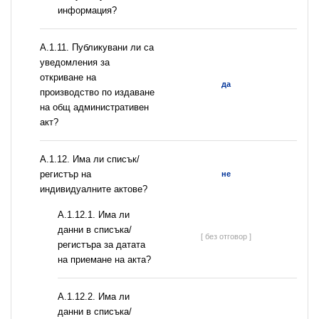
информация?
А.1.11. Публикувани ли са
уведомления за
откриване на
да
производство по издаване
на общ административен
акт?
А.1.12. Има ли списък/
регистър на
не
индивидуалните актове?
A.1.12.1. Има ли
данни в списъка/
[ без отговор ]
регистъра за датата
на приемане на акта?
A.1.12.2. Има ли
данни в списъка/