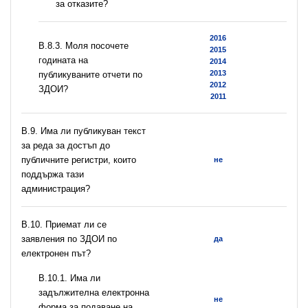
за отказите?
2016
В.8.3. Моля посочете
2015
годината на
2014
2013
публикуваните отчети по
2012
ЗДОИ?
2011
В.9. Има ли публикуван текст
за реда за достъп до
публичните регистри, които
не
поддържа тази
администрация?
В.10. Приемат ли се
заявления по ЗДОИ по
да
електронен път?
В.10.1. Има ли
задължителна електронна
не
форма за подаване на