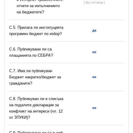
[ без отговор ]
отчети за изпълнението
на бюджетите?
С.5. Прилага ли институцията
да
програмен бюджет по избор?
С.6. Публикувани ли са
не
плащанията по СЕБРА?
С.7. Има ли публикуван
Бюджет накратко/бюджет за
не
гражданите?
C.8. Публикуван ли е списъка
на подалите декларации за
не
конфликт на интереси (чл. 12
от ЗПУКИ)?
C.9. Публикувани ли са в web