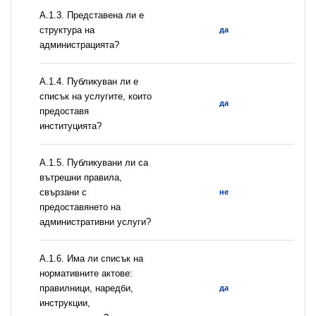
A.1.3. Представена ли е
структура на
да
администрацията?
А.1.4. Публикуван ли е
списък на услугите, които
да
предоставя
институцията?
А.1.5. Публикувани ли са
вътрешни правила,
свързани с
не
предоставянето на
административни услуги?
А.1.6. Има ли списък на
нормативните актове:
правилници, наредби,
да
инструкции,