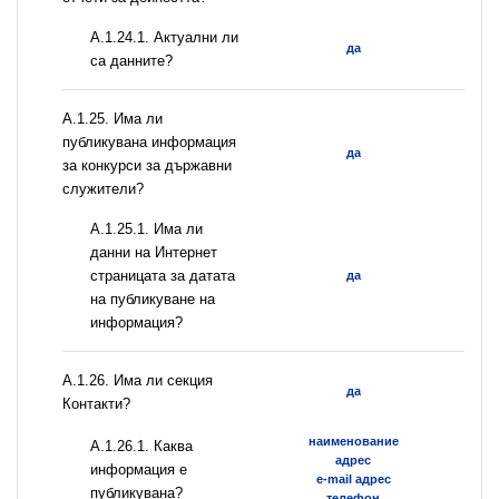
A.1.24.1. Актуални ли
да
са данните?
А.1.25. Има ли
публикувана информация
да
за конкурси за държавни
служители?
A.1.25.1. Има ли
данни на Интернет
страницата за датата
да
на публикуване на
информация?
А.1.26. Има ли секция
да
Контакти?
наименование
А.1.26.1. Каква
адрес
информация е
e-mail адрес
публикувана?
телефон