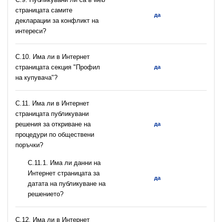
страницата самите
да
декларации за конфликт на
интереси?
C.10. Има ли в Интернет
страницата секция "Профил
да
на купувача"?
С.11. Има ли в Интернет
страницата публикувани
решения за откриване на
да
процедури по обществени
поръчки?
С.11.1. Има ли данни на
Интернет страницата за
да
датата на публикуване на
решението?
С.12. Има ли в Интернет