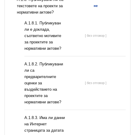
текстовете на проекти за
не
нормативни актове?
А.1.8.1. Публикуван
ли е доклада,
съответно мотивите
[ без отговор ]
за проектите за
нормативни актове?
А.1.8.2. Публикувани
ли са
предварителните
оценки за
[ без отговор ]
въздействието на
проектите за
нормативни актове?
A.1.8.3. Има ли данни
на Интернет
страницата за датата