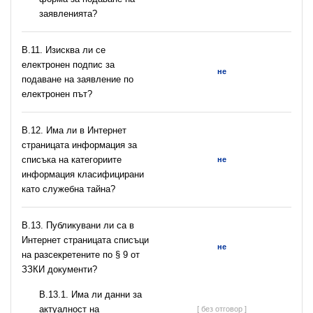
заявленията?
В.11. Изисква ли се
електронен подпис за
не
подаване на заявление по
електронен път?
В.12. Има ли в Интернет
страницата информация за
списъка на категориите
не
информация класифицирани
като служебна тайна?
В.13. Публикувани ли са в
Интернет страницата списъци
не
на разсекретените по § 9 от
ЗЗКИ документи?
В.13.1. Има ли данни за
актуалност на
[ без отговор ]