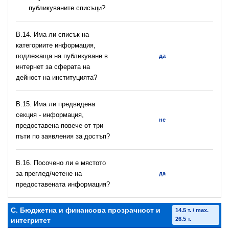
публикуваните списъци?
В.14. Има ли списък на
категориите информация,
подлежаща на публикуване в
да
интернет за сферата на
дейност на институцията?
В.15. Има ли предвидена
секция - информация,
не
предоставена повече от три
пъти по заявления за достъп?
В.16. Посочено ли е мястото
за преглед/четене на
да
предоставената информация?
C. Бюджетна и финансова прозрачност и
14.5 т. / max.
26.5 т.
интегритет