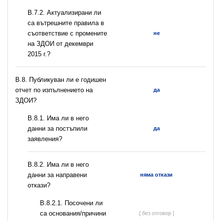
В.7.2. Актуализирани ли
са вътрешните правила в
съответствие с промените
не
на ЗДОИ от декември
2015 г.?
В.8. Публикуван ли е годишен
отчет по изпълнението на
да
ЗДОИ?
В.8.1. Има ли в него
данни за постъпили
да
заявления?
В.8.2. Има ли в него
данни за направени
няма откази
откази?
В.8.2.1. Посочени ли
са основания/причини
[ без отговор ]