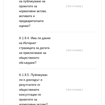
на публикуване на
проектите за
[ без отговор ]
нормативни актове,
мотивите и
предварителните
оценки?
A.1.8.4. Има ли данни
на Интернет
страницата за датата
[ без отговор ]
на приключване на
общественото
обсъждане?
А.1.8.5. Публикуван
ли е докладът и
резултатите от
обществените
[ без отговор ]
консултации по
проектите за
нормативни актове?