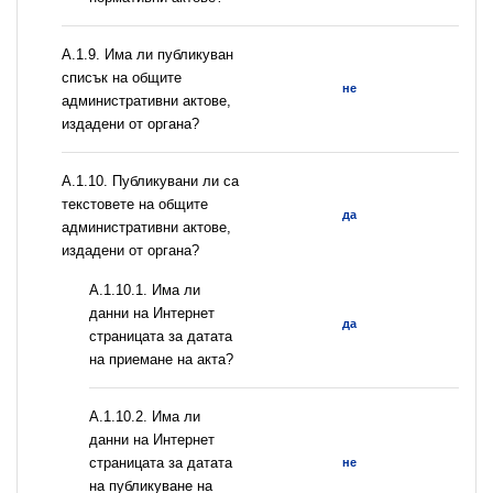
А.1.9. Има ли публикуван
списък на общите
не
административни актове,
издадени от органа?
А.1.10. Публикувани ли са
текстовете на общите
да
административни актове,
издадени от органа?
A.1.10.1. Има ли
данни на Интернет
да
страницата за датата
на приемане на акта?
A.1.10.2. Има ли
данни на Интернет
страницата за датата
не
на публикуване на