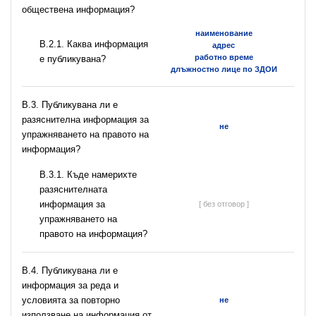
обществена информация?
наименование
B.2.1. Каква информация
адрес
работно време
е публикувана?
длъжностно лице по ЗДОИ
В.3. Публикувана ли е
разяснителна информация за
не
упражняването на правото на
информация?
В.3.1. Къде намерихте
разяснителната
информация за
[ без отговор ]
упражняването на
правото на информация?
В.4. Публикувана ли е
информация за реда и
условията за повторно
не
използване на информация от