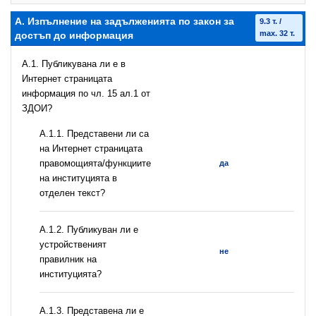
А. Изпълнение на задълженията по закон за
9.3 т. /
max. 32 т.
достъп до информация
A.1. Публикувана ли е в
Интернет страницата
информация по чл. 15 ал.1 от
ЗДОИ?
А.1.1. Представени ли са
на Интернет страницата
правомощията/функциите
да
на институцията в
отделен текст?
А.1.2. Публикуван ли е
устройственият
не
правилник на
институцията?
A.1.3. Представена ли е