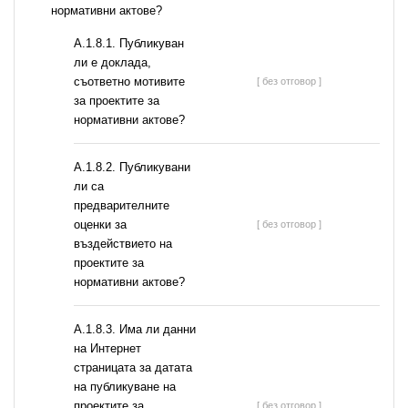
нормативни актове?
А.1.8.1. Публикуван
ли е доклада,
съответно мотивите
[ без отговор ]
за проектите за
нормативни актове?
А.1.8.2. Публикувани
ли са
предварителните
оценки за
[ без отговор ]
въздействието на
проектите за
нормативни актове?
A.1.8.3. Има ли данни
на Интернет
страницата за датата
на публикуване на
проектите за
[ без отговор ]