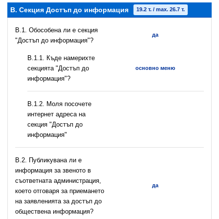
B. Секция Достъп до информация
19.2 т. / max. 26.7 т.
В.1. Обособена ли е секция
да
"Достъп до информация"?
В.1.1. Къде намерихте
секцията "Достъп до
основно меню
информация"?
B.1.2. Моля посочете
интернет адреса на
секция "Достъп до
информация"
В.2. Публикувана ли е
информация за звеното в
съответната администрация,
да
което отговаря за приемането
на заявленията за достъп до
обществена информация?