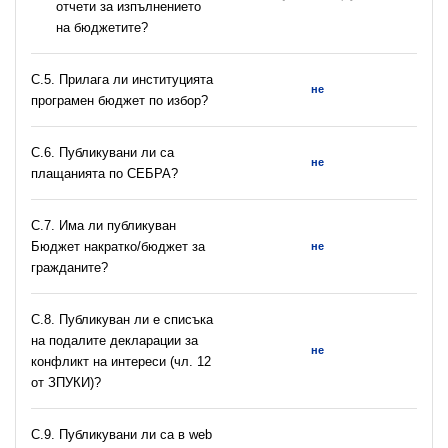
отчети за изпълнението
на бюджетите?
С.5. Прилага ли институцията
не
програмен бюджет по избор?
С.6. Публикувани ли са
не
плащанията по СЕБРА?
С.7. Има ли публикуван
Бюджет накратко/бюджет за
не
гражданите?
C.8. Публикуван ли е списъка
на подалите декларации за
не
конфликт на интереси (чл. 12
от ЗПУКИ)?
C.9. Публикувани ли са в web