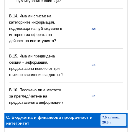
публикуваните списъци?
В.14. Има ли списък на
категориите информация,
подлежаща на публикуване в
да
интернет за сферата на
дейност на институцията?
В.15. Има ли предвидена
секция - информация,
не
предоставена повече от три
пъти по заявления за достъп?
В.16. Посочено ли е мястото
за преглед/четене на
не
предоставената информация?
C. Бюджетна и финансова прозрачност и
7.5 т. / max.
26.5 т.
интегритет