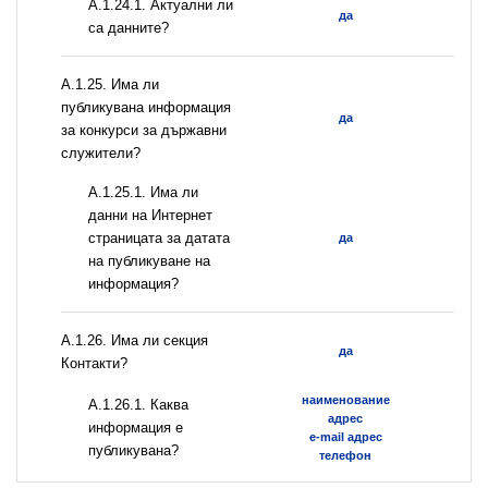
A.1.24.1. Актуални ли
да
са данните?
А.1.25. Има ли
публикувана информация
да
за конкурси за държавни
служители?
A.1.25.1. Има ли
данни на Интернет
страницата за датата
да
на публикуване на
информация?
А.1.26. Има ли секция
да
Контакти?
наименование
А.1.26.1. Каква
адрес
информация е
e-mail адрес
публикувана?
телефон