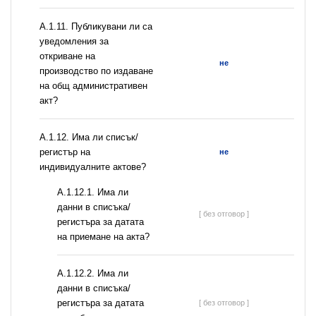
А.1.11. Публикувани ли са
уведомления за
откриване на
не
производство по издаване
на общ административен
акт?
А.1.12. Има ли списък/
регистър на
не
индивидуалните актове?
A.1.12.1. Има ли
данни в списъка/
[ без отговор ]
регистъра за датата
на приемане на акта?
A.1.12.2. Има ли
данни в списъка/
регистъра за датата
[ без отговор ]