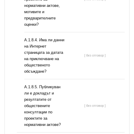
нормативни актове,
мотивите и
предварителните
оценки?
A.1.8.4. Има ли данни
на Интернет
страницата за датата
[ без отговор ]
на приключване на
общественото
обсъждане?
А.1.8.5. Публикуван
ли е докладът и
резултатите от
обществените
[ без отговор ]
консултации по
проектите за
нормативни актове?