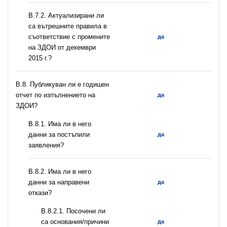
В.7.2. Актуализирани ли
са вътрешните правила в
съответствие с промените
да
на ЗДОИ от декември
2015 г.?
В.8. Публикуван ли е годишен
отчет по изпълнението на
да
ЗДОИ?
В.8.1. Има ли в него
данни за постъпили
да
заявления?
В.8.2. Има ли в него
данни за направени
да
откази?
В.8.2.1. Посочени ли
са основания/причини
да