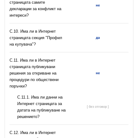
страницата самите
не
декларации за конфликт на
интереси?
C.10. Има ли в Интернет
страницата секция "Профил
да
на купувача"?
С.11. Има ли в Интернет
страницата публикувани
решения за откриване на
не
процедури по обществени
поръчки?
С.11.1. Има ли данни на
Интернет страницата за
[ без отговор ]
датата на публикуване на
решението?
С.12. Има ли в Интернет