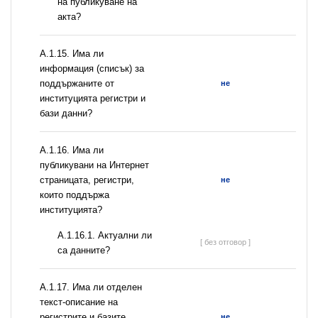
на публикуване на
акта?
А.1.15. Има ли
информация (списък) за
поддържаните от
не
институцията регистри и
бази данни?
А.1.16. Има ли
публикувани на Интернет
страницата, регистри,
не
които поддържа
институцията?
A.1.16.1. Актуални ли
[ без отговор ]
са данните?
А.1.17. Има ли отделен
текст-описание на
регистрите и базите
не