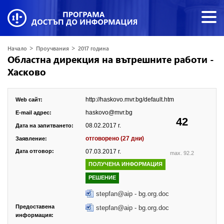
>
>
Начало
Проучвания
2017 година
Областна дирекция на вътрешните работи -
Хасково
http://haskovo.mvr.bg/default.htm
Web сайт:
haskovo@mvr.bg
E-mail адрес:
42
08.02.2017 г.
Дата на запитването:
отговорено (27 дни)
Заявление:
Дата отговор:
07.03.2017 г.
max. 92.2
ПОЛУЧЕНА ИНФОРМАЦИЯ
РЕШЕНИЕ
stepfan@aip - bg.org.doc
Предоставена
stepfan@aip - bg.org.doc
информация: