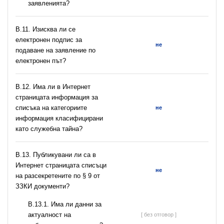
заявленията?
В.11. Изисква ли се
електронен подпис за
не
подаване на заявление по
електронен път?
В.12. Има ли в Интернет
страницата информация за
списъка на категориите
не
информация класифицирани
като служебна тайна?
В.13. Публикувани ли са в
Интернет страницата списъци
не
на разсекретените по § 9 от
ЗЗКИ документи?
В.13.1. Има ли данни за
актуалност на
[ без отговор ]