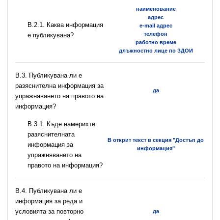
наименование
адрес
B.2.1. Каква информация
e-mail адрес
телефон
е публикувана?
работно време
длъжностно лице по ЗДОИ
В.3. Публикувана ли е
разяснителна информация за
да
упражняването на правото на
информация?
В.3.1. Къде намерихте
разяснителната
В открит текст в секция "Достъп до
информация за
информация"
упражняването на
правото на информация?
В.4. Публикувана ли е
информация за реда и
условията за повторно
да