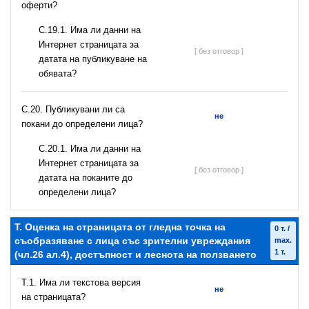
оферти?
С.19.1. Има ли данни на
Интернет страницата за
[ без отговор ]
датата на публикуване на
обявата?
С.20. Публикувани ли са
не
покани до определени лица?
С.20.1. Има ли данни на
Интернет страницата за
[ без отговор ]
датата на поканите до
определени лица?
T. Оценка на страницата от гледна точка на
0 т. /
съобразяване с лица със зрителни увреждания
max.
1 т.
(чл.26 ал.4), достъпност и леснота на ползването
T.1. Има ли текстова версия
не
на страницата?