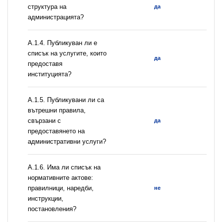
структура на
да
администрацията?
А.1.4. Публикуван ли е
списък на услугите, които
да
предоставя
институцията?
А.1.5. Публикувани ли са
вътрешни правила,
свързани с
да
предоставянето на
административни услуги?
А.1.6. Има ли списък на
нормативните актове:
правилници, наредби,
не
инструкции,
постановления?