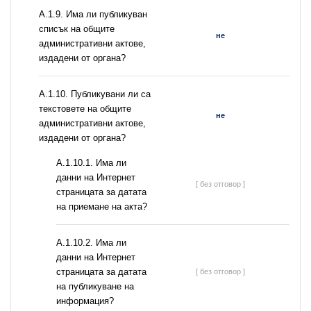
А.1.9. Има ли публикуван
списък на общите
не
административни актове,
издадени от органа?
А.1.10. Публикувани ли са
текстовете на общите
не
административни актове,
издадени от органа?
A.1.10.1. Има ли
данни на Интернет
[ без отговор ]
страницата за датата
на приемане на акта?
A.1.10.2. Има ли
данни на Интернет
страницата за датата
[ без отговор ]
на публикуване на
информация?