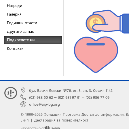
Награди
Галерия
Годишни отчети
Другите за нас
Подкрепете ни
Контакти
бул. Васил Левски №76, ет. 3, ап. 3, София 1142
(02) 988 50 62
···
(02) 981 97 91
···
(02) 986 77 09
office@aip-bg.org
© 1999-2026 Фондация Програма Достъп до информация.
В
Екип
|
Декларация за поверителност
Разработено от