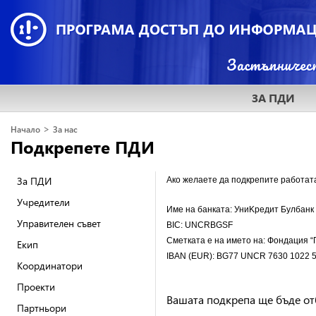
ЗА ПДИ
>
Начало
За нас
Подкрепете ПДИ
За ПДИ
Ако желаете да подкрепите работат
Учредители
Име на банката: УниKредит Булбанк
Управителен съвет
BIC: UNCRBGSF
Сметката е на името на: Фондация 
Екип
IBAN (EUR): BG77 UNCR 7630 1022 
Координатори
Проекти
Вашата подкрепа ще бъде от
Партньори