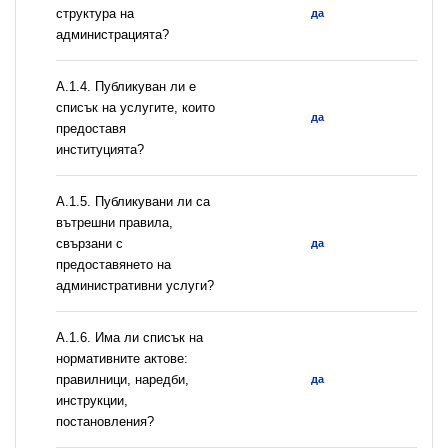
структура на
да
администрацията?
А.1.4. Публикуван ли е
списък на услугите, които
да
предоставя
институцията?
А.1.5. Публикувани ли са
вътрешни правила,
свързани с
да
предоставянето на
административни услуги?
А.1.6. Има ли списък на
нормативните актове:
правилници, наредби,
да
инструкции,
постановления?