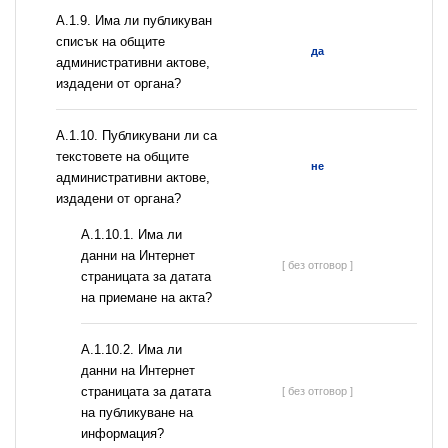
А.1.9. Има ли публикуван
списък на общите
да
административни актове,
издадени от органа?
А.1.10. Публикувани ли са
текстовете на общите
не
административни актове,
издадени от органа?
A.1.10.1. Има ли
данни на Интернет
[ без отговор ]
страницата за датата
на приемане на акта?
A.1.10.2. Има ли
данни на Интернет
страницата за датата
[ без отговор ]
на публикуване на
информация?