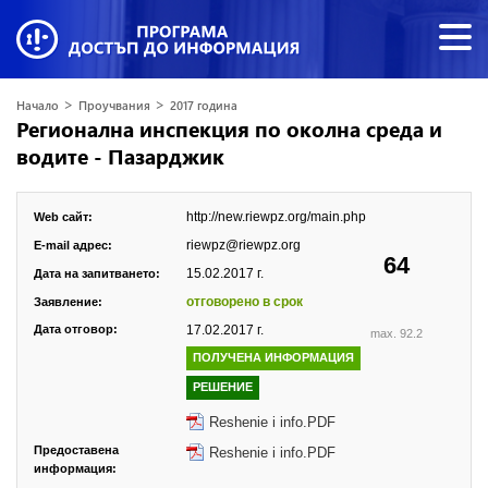
>
>
Начало
Проучвания
2017 година
Регионална инспекция по околна среда и
водите - Пазарджик
http://new.riewpz.org/main.php
Web сайт:
riewpz@riewpz.org
E-mail адрес:
64
15.02.2017 г.
Дата на запитването:
отговорено в срок
Заявление:
Дата отговор:
17.02.2017 г.
max. 92.2
ПОЛУЧЕНА ИНФОРМАЦИЯ
РЕШЕНИЕ
Reshenie i info.PDF
Предоставена
Reshenie i info.PDF
информация: