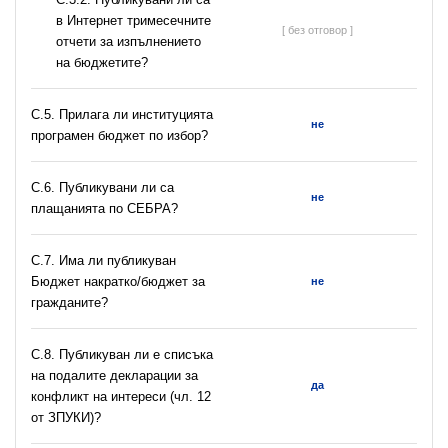
в Интернет тримесечните
[ без отговор ]
отчети за изпълнението
на бюджетите?
С.5. Прилага ли институцията
не
програмен бюджет по избор?
С.6. Публикувани ли са
не
плащанията по СЕБРА?
С.7. Има ли публикуван
Бюджет накратко/бюджет за
не
гражданите?
C.8. Публикуван ли е списъка
на подалите декларации за
да
конфликт на интереси (чл. 12
от ЗПУКИ)?