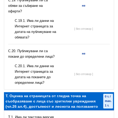
С.19. Публикувани ли са
обяви за събиране на
не
оферти?
С.19.1. Има ли данни на
Интернет страницата за
[ без отговор ]
датата на публикуване на
обявата?
С.20. Публикувани ли са
не
покани до определени лица?
С.20.1. Има ли данни на
Интернет страницата за
[ без отговор ]
датата на поканите до
определени лица?
T. Оценка на страницата от гледна точка на
0 т. /
съобразяване с лица със зрителни увреждания
max.
1 т.
(чл.26 ал.4), достъпност и леснота на ползването
T.1. Има ли текстова версия