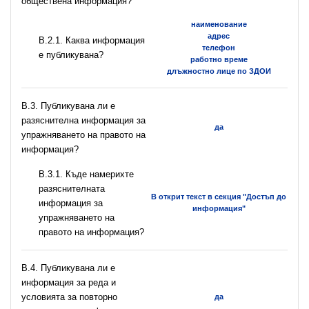
обществена информация?
наименование
адрес
B.2.1. Каква информация
телефон
е публикувана?
работно време
длъжностно лице по ЗДОИ
В.3. Публикувана ли е
разяснителна информация за
да
упражняването на правото на
информация?
В.3.1. Къде намерихте
разяснителната
В открит текст в секция "Достъп до
информация за
информация"
упражняването на
правото на информация?
В.4. Публикувана ли е
информация за реда и
условията за повторно
да