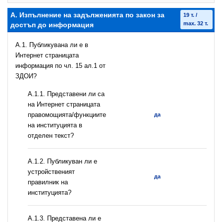
А. Изпълнение на задълженията по закон за
19 т. /
max. 32 т.
достъп до информация
A.1. Публикувана ли е в
Интернет страницата
информация по чл. 15 ал.1 от
ЗДОИ?
А.1.1. Представени ли са
на Интернет страницата
правомощията/функциите
да
на институцията в
отделен текст?
А.1.2. Публикуван ли е
устройственият
да
правилник на
институцията?
A.1.3. Представена ли е