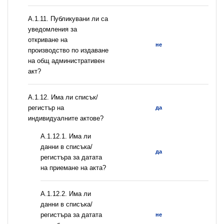
А.1.11. Публикувани ли са
уведомления за
откриване на
не
производство по издаване
на общ административен
акт?
А.1.12. Има ли списък/
регистър на
да
индивидуалните актове?
A.1.12.1. Има ли
данни в списъка/
да
регистъра за датата
на приемане на акта?
A.1.12.2. Има ли
данни в списъка/
регистъра за датата
не