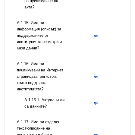
на публикуване на
акта?
А.1.15. Има ли
информация (списък) за
поддържаните от
да
институцията регистри и
бази данни?
А.1.16. Има ли
публикувани на Интернет
страницата, регистри,
да
които поддържа
институцията?
A.1.16.1. Актуални ли
да
са данните?
А.1.17. Има ли отделен
текст-описание на
регистрите и базите
да