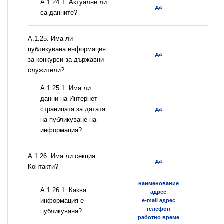
A.1.24.1. Актуални ли
да
са данните?
А.1.25. Има ли
публикувана информация
да
за конкурси за държавни
служители?
A.1.25.1. Има ли
данни на Интернет
страницата за датата
да
на публикуване на
информация?
А.1.26. Има ли секция
да
Контакти?
наименование
А.1.26.1. Каква
адрес
информация е
e-mail адрес
телефон
публикувана?
работно време