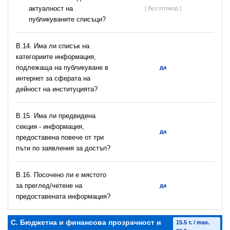
актуалност на
[ без отговор ]
публикуваните списъци?
В.14. Има ли списък на
категориите информация,
подлежаща на публикуване в
да
интернет за сферата на
дейност на институцията?
В.15. Има ли предвидена
секция - информация,
да
предоставена повече от три
пъти по заявления за достъп?
В.16. Посочено ли е мястото
за преглед/четене на
да
предоставената информация?
C. Бюджетна и финансова прозрачност и
15.5 т. / max.