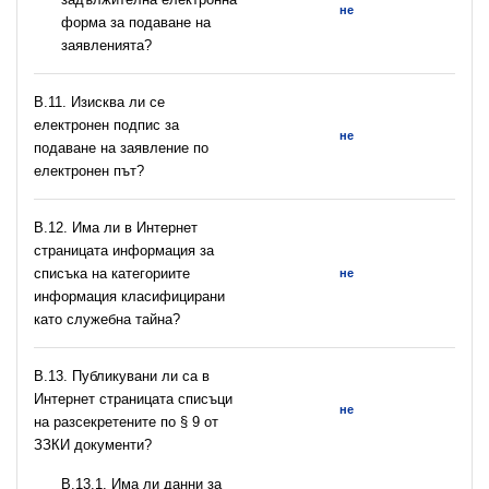
не
форма за подаване на
заявленията?
В.11. Изисква ли се
електронен подпис за
не
подаване на заявление по
електронен път?
В.12. Има ли в Интернет
страницата информация за
списъка на категориите
не
информация класифицирани
като служебна тайна?
В.13. Публикувани ли са в
Интернет страницата списъци
не
на разсекретените по § 9 от
ЗЗКИ документи?
В.13.1. Има ли данни за