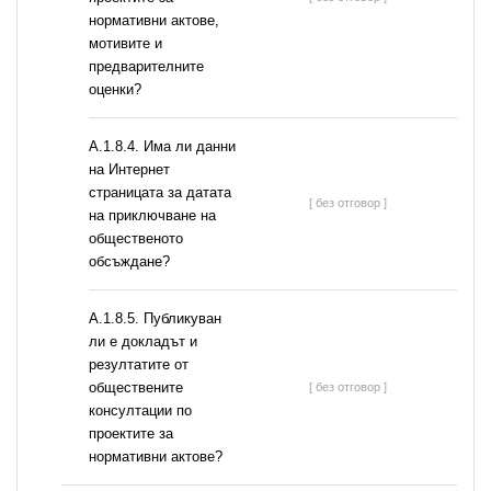
нормативни актове,
мотивите и
предварителните
оценки?
A.1.8.4. Има ли данни
на Интернет
страницата за датата
[ без отговор ]
на приключване на
общественото
обсъждане?
А.1.8.5. Публикуван
ли е докладът и
резултатите от
обществените
[ без отговор ]
консултации по
проектите за
нормативни актове?