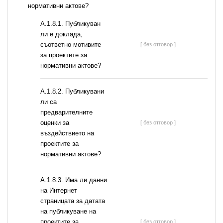
нормативни актове?
А.1.8.1. Публикуван
ли е доклада,
съответно мотивите
[ без отговор ]
за проектите за
нормативни актове?
А.1.8.2. Публикувани
ли са
предварителните
оценки за
[ без отговор ]
въздействието на
проектите за
нормативни актове?
A.1.8.3. Има ли данни
на Интернет
страницата за датата
на публикуване на
проектите за
[ без отговор ]