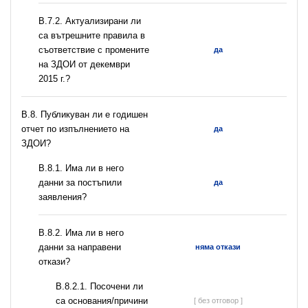
В.7.2. Актуализирани ли
са вътрешните правила в
съответствие с промените
да
на ЗДОИ от декември
2015 г.?
В.8. Публикуван ли е годишен
отчет по изпълнението на
да
ЗДОИ?
В.8.1. Има ли в него
данни за постъпили
да
заявления?
В.8.2. Има ли в него
данни за направени
няма откази
откази?
В.8.2.1. Посочени ли
са основания/причини
[ без отговор ]