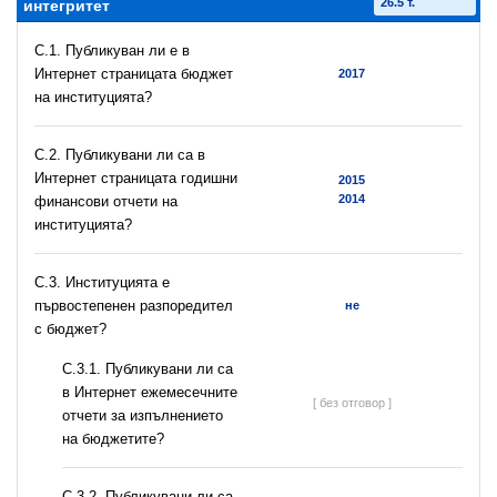
26.5 т.
интегритет
C.1. Публикуван ли е в
Интернет страницата бюджет
2017
на институцията?
C.2. Публикувани ли са в
Интернет страницата годишни
2015
2014
финансови отчети на
институцията?
C.3. Институцията е
първостепенен разпоредител
не
с бюджет?
С.3.1. Публикувани ли са
в Интернет ежемесечните
[ без отговор ]
отчети за изпълнението
на бюджетите?
С.3.2. Публикувани ли са