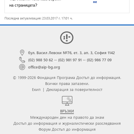
не
на страницата?
Последна актуализация: 23.03.2017 г. 17:01 ч.
бул. Васил Левски №76, ет. 3, ап. 3, София 1142
(02) 988 50 62
···
(02) 981 97 91
···
(02) 986 77 09
office@aip-bg.org
© 1999-2026 Фондация Програма Достъп до информация.
Всички права запазени.
Екип
|
Декларация за поверителност
ВРЪЗКИ
Международен ден на правото да знам
Достъп до информация и журналистически разследвания
Форум Достъп до информация