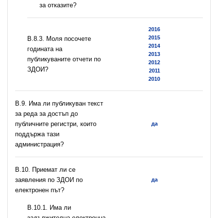
за отказите?
2016
2015
В.8.3. Моля посочете
2014
годината на
2013
публикуваните отчети по
2012
ЗДОИ?
2011
2010
В.9. Има ли публикуван текст
за реда за достъп до
публичните регистри, които
да
поддържа тази
администрация?
В.10. Приемат ли се
заявления по ЗДОИ по
да
електронен път?
В.10.1. Има ли
задължителна електронна