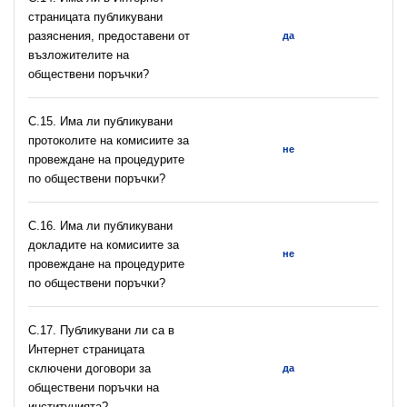
страницата публикувани
разяснения, предоставени от
да
възложителите на
обществени поръчки?
С.15. Има ли публикувани
протоколите на комисиите за
не
провеждане на процедурите
по обществени поръчки?
С.16. Има ли публикувани
докладите на комисиите за
не
провеждане на процедурите
по обществени поръчки?
С.17. Публикувани ли са в
Интернет страницата
сключени договори за
да
обществени поръчки на
институцията?