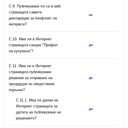
C.9. Публикувани ли са в web
страницата самите
не
декларации за конфликт на
интереси?
C.10. Има ли в Интернет
страницата секция "Профил
да
на купувача"?
С.11. Има ли в Интернет
страницата публикувани
решения за откриване на
да
процедури по обществени
поръчки?
С.11.1. Има ли данни на
Интернет страницата за
да
датата на публикуване на
решението?