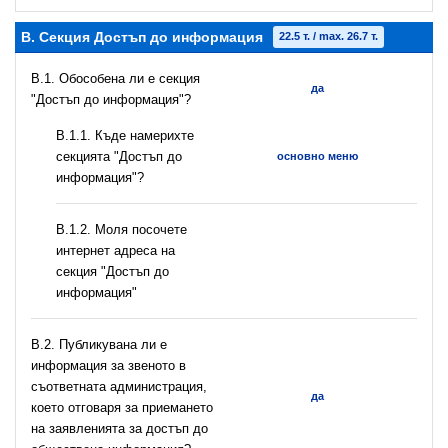
B. Секция Достъп до информация
22.5 т. / max. 26.7 т.
В.1. Обособена ли е секция
да
"Достъп до информация"?
В.1.1. Къде намерихте
секцията "Достъп до
основно меню
информация"?
B.1.2. Моля посочете
интернет адреса на
секция "Достъп до
информация"
В.2. Публикувана ли е
информация за звеното в
съответната администрация,
да
което отговаря за приемането
на заявленията за достъп до