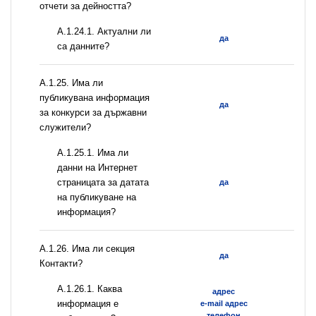
отчети за дейността?
A.1.24.1. Актуални ли
да
са данните?
А.1.25. Има ли
публикувана информация
да
за конкурси за държавни
служители?
A.1.25.1. Има ли
данни на Интернет
страницата за датата
да
на публикуване на
информация?
А.1.26. Има ли секция
да
Контакти?
А.1.26.1. Каква
адрес
информация е
e-mail адрес
телефон