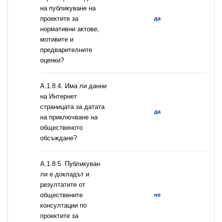
на публикуване на
проектите за
да
нормативни актове,
мотивите и
предварителните
оценки?
A.1.8.4. Има ли данни
на Интернет
страницата за датата
да
на приключване на
общественото
обсъждане?
А.1.8.5. Публикуван
ли е докладът и
резултатите от
обществените
не
консултации по
проектите за