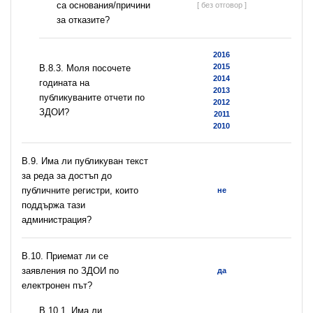
са основания/причини
[ без отговор ]
за отказите?
2016
2015
В.8.3. Моля посочете
2014
годината на
2013
публикуваните отчети по
2012
ЗДОИ?
2011
2010
В.9. Има ли публикуван текст
за реда за достъп до
публичните регистри, които
не
поддържа тази
администрация?
В.10. Приемат ли се
заявления по ЗДОИ по
да
електронен път?
В.10.1. Има ли