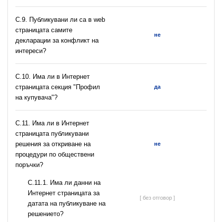
C.9. Публикувани ли са в web
страницата самите
не
декларации за конфликт на
интереси?
C.10. Има ли в Интернет
страницата секция "Профил
да
на купувача"?
С.11. Има ли в Интернет
страницата публикувани
решения за откриване на
не
процедури по обществени
поръчки?
С.11.1. Има ли данни на
Интернет страницата за
[ без отговор ]
датата на публикуване на
решението?