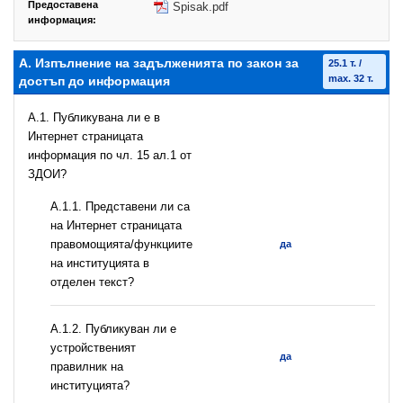
Предоставена
Spisak.pdf
информация:
А. Изпълнение на задълженията по закон за
25.1 т. /
max. 32 т.
достъп до информация
A.1. Публикувана ли е в
Интернет страницата
информация по чл. 15 ал.1 от
ЗДОИ?
А.1.1. Представени ли са
на Интернет страницата
правомощията/функциите
да
на институцията в
отделен текст?
А.1.2. Публикуван ли е
устройственият
да
правилник на
институцията?