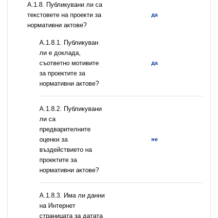
А.1.8. Публикувани ли са
текстовете на проекти за
да
нормативни актове?
А.1.8.1. Публикуван
ли е доклада,
съответно мотивите
да
за проектите за
нормативни актове?
А.1.8.2. Публикувани
ли са
предварителните
оценки за
не
въздействието на
проектите за
нормативни актове?
A.1.8.3. Има ли данни
на Интернет
страницата за датата