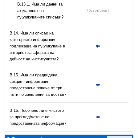
В.13.1. Има ли данни за
актуалност на
[ без отговор ]
публикуваните списъци?
В.14. Има ли списък на
категориите информация,
подлежаща на публикуване в
да
интернет за сферата на
дейност на институцията?
В.15. Има ли предвидена
секция - информация,
не
предоставена повече от три
пъти по заявления за достъп?
В.16. Посочено ли е мястото
за преглед/четене на
не
предоставената информация?