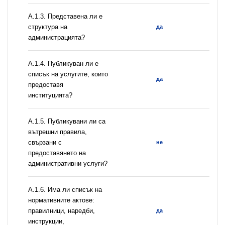
A.1.3. Представена ли е
структура на
да
администрацията?
А.1.4. Публикуван ли е
списък на услугите, които
да
предоставя
институцията?
А.1.5. Публикувани ли са
вътрешни правила,
свързани с
не
предоставянето на
административни услуги?
А.1.6. Има ли списък на
нормативните актове:
правилници, наредби,
да
инструкции,