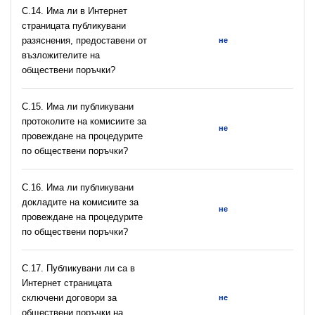
С.14. Има ли в Интернет
страницата публикувани
разяснения, предоставени от
не
възложителите на
обществени поръчки?
С.15. Има ли публикувани
протоколите на комисиите за
не
провеждане на процедурите
по обществени поръчки?
С.16. Има ли публикувани
докладите на комисиите за
не
провеждане на процедурите
по обществени поръчки?
С.17. Публикувани ли са в
Интернет страницата
сключени договори за
не
обществени поръчки на