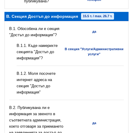
публикувана?
B. Секция Достъп до информация
15.5 т. / max. 26.7 т.
В.1. Обособена ли е секция
да
"Достъп до информация"?
В.1.1. Къде намерихте
В секция "Услуги/Административни
секцията "Достъп до
услуги"
информация"?
B.1.2. Моля посочете
интернет адреса на
секция "Достъп до
информация"
В.2. Публикувана ли е
информация за звеното в
съответната администрация,
да
което отговаря за приемането
на заявленията за достъп до