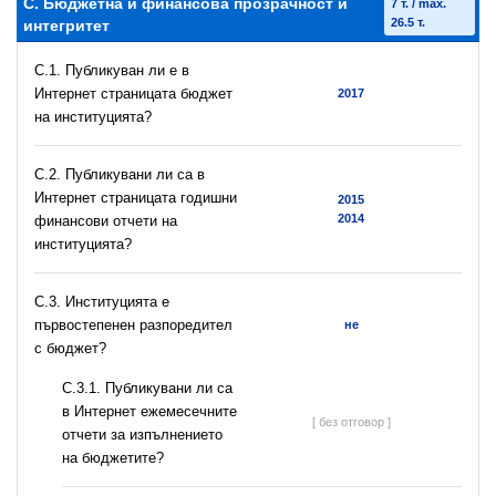
C. Бюджетна и финансова прозрачност и
7 т. / max.
26.5 т.
интегритет
C.1. Публикуван ли е в
Интернет страницата бюджет
2017
на институцията?
C.2. Публикувани ли са в
Интернет страницата годишни
2015
2014
финансови отчети на
институцията?
C.3. Институцията е
първостепенен разпоредител
не
с бюджет?
С.3.1. Публикувани ли са
в Интернет ежемесечните
[ без отговор ]
отчети за изпълнението
на бюджетите?