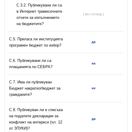
С.3.2. Публикувани ли са
в Интернет тримесечните
[ без отговор ]
отчети за изпълнението
на бюджетите?
С.5. Прилага ли институцията
да
програмен бюджет по избор?
С.6. Публикувани ли са
не
плащанията по СЕБРА?
С.7. Има ли публикуван
Бюджет накратко/бюджет за
не
гражданите?
C.8. Публикуван ли е списъка
на подалите декларации за
да
конфликт на интереси (чл. 12
от ЗПУКИ)?