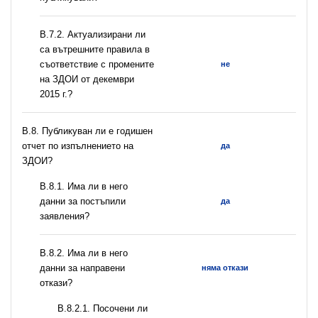
В.7.2. Актуализирани ли
са вътрешните правила в
съответствие с промените
не
на ЗДОИ от декември
2015 г.?
В.8. Публикуван ли е годишен
отчет по изпълнението на
да
ЗДОИ?
В.8.1. Има ли в него
данни за постъпили
да
заявления?
В.8.2. Има ли в него
данни за направени
няма откази
откази?
В.8.2.1. Посочени ли