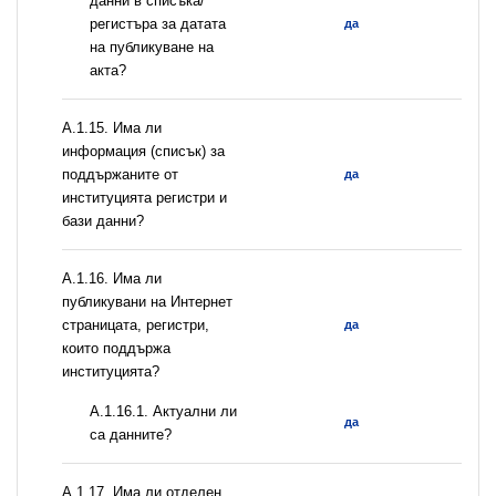
данни в списъка/
регистъра за датата
да
на публикуване на
акта?
А.1.15. Има ли
информация (списък) за
поддържаните от
да
институцията регистри и
бази данни?
А.1.16. Има ли
публикувани на Интернет
страницата, регистри,
да
които поддържа
институцията?
A.1.16.1. Актуални ли
да
са данните?
А.1.17. Има ли отделен