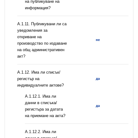
на публикуване на
информация?
А.1.11. Публикувани ли са
уведомления за
откриване на
не
производство по издаване
на общ административен
акт?
А.1.12. Има ли списък/
регистър на
да
индивидуалните актове?
A.1.12.1. Има ли
данни в списъка/
да
регистъра за датата
на приемане на акта?
A.1.12.2. Има ли