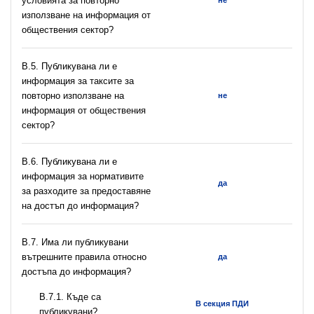
условията за повторно
не
използване на информация от
обществения сектор?
В.5. Публикувана ли е
информация за таксите за
повторно използване на
не
информация от обществения
сектор?
В.6. Публикувана ли е
информация за нормативите
да
за разходите за предоставяне
на достъп до информация?
В.7. Има ли публикувани
вътрешните правила относно
да
достъпа до информация?
В.7.1. Къде са
В секция ПДИ
публикувани?