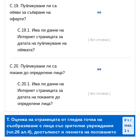
С.19. Публикувани ли са
обяви за събиране на
не
оферти?
С.19.1. Има ли данни на
Интернет страницата за
[ без отговор ]
датата на публикуване на
обявата?
С.20. Публикувани ли са
не
покани до определени лица?
С.20.1. Има ли данни на
Интернет страницата за
[ без отговор ]
датата на поканите до
определени лица?
T. Оценка на страницата от гледна точка на
0 т. /
съобразяване с лица със зрителни увреждания
max.
1 т.
(чл.26 ал.4), достъпност и леснота на ползването