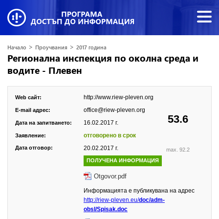
>
>
Начало
Проучвания
2017 година
Регионална инспекция по околна среда и
водите - Плевен
http://www.riew-pleven.org
Web сайт:
office@riew-pleven.org
E-mail адрес:
53.6
16.02.2017 г.
Дата на запитването:
отговорено в срок
Заявление:
Дата отговор:
20.02.2017 г.
max. 92.2
ПОЛУЧЕНА ИНФОРМАЦИЯ
Otgovor.pdf
Информацията е публикувана на адрес
http://riew-pleven.eu/
doc/adm-
obsl/Spisak.doc