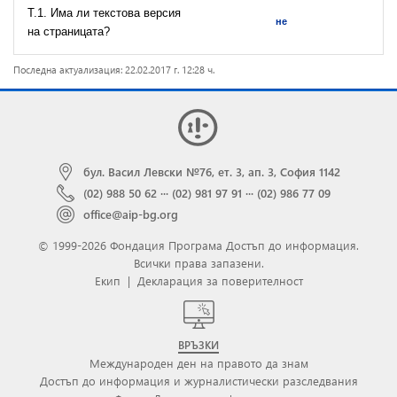
T.1. Има ли текстова версия
не
на страницата?
Последна актуализация: 22.02.2017 г. 12:28 ч.
бул. Васил Левски №76, ет. 3, ап. 3, София 1142
(02) 988 50 62
···
(02) 981 97 91
···
(02) 986 77 09
office@aip-bg.org
© 1999-2026 Фондация Програма Достъп до информация.
Всички права запазени.
Екип
|
Декларация за поверителност
ВРЪЗКИ
Международен ден на правото да знам
Достъп до информация и журналистически разследвания