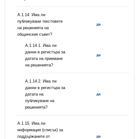
А.1.14. Има ли
публикувани текстовете
да
на решенията на
общинския съвет?
A.1.14.1. Има ли
данни в регистъра за
да
датата на приемане
на решенията?
A.1.14.2. Има ли
данни в регистъра за
датата на
да
публикуване на
решенията?
А.1.15. Има ли
информация (списък) за
поддържаните от
да