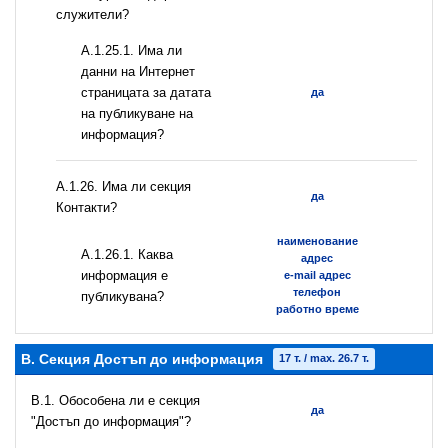
служители?
A.1.25.1. Има ли
данни на Интернет
страницата за датата
да
на публикуване на
информация?
А.1.26. Има ли секция
да
Контакти?
наименование
А.1.26.1. Каква
адрес
информация е
e-mail адрес
телефон
публикувана?
работно време
B. Секция Достъп до информация
17 т. / max. 26.7 т.
В.1. Обособена ли е секция
да
"Достъп до информация"?