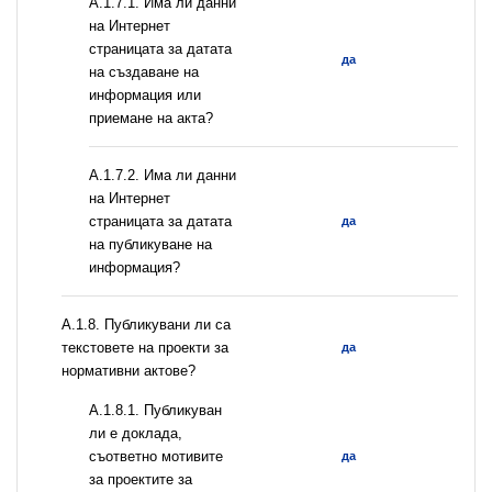
A.1.7.1. Има ли данни
на Интернет
страницата за датата
да
на създаване на
информация или
приемане на акта?
A.1.7.2. Има ли данни
на Интернет
страницата за датата
да
на публикуване на
информация?
А.1.8. Публикувани ли са
текстовете на проекти за
да
нормативни актове?
А.1.8.1. Публикуван
ли е доклада,
съответно мотивите
да
за проектите за