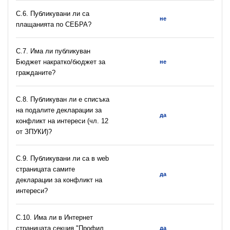
С.6. Публикувани ли са
не
плащанията по СЕБРА?
С.7. Има ли публикуван
Бюджет накратко/бюджет за
не
гражданите?
C.8. Публикуван ли е списъка
на подалите декларации за
да
конфликт на интереси (чл. 12
от ЗПУКИ)?
C.9. Публикувани ли са в web
страницата самите
да
декларации за конфликт на
интереси?
C.10. Има ли в Интернет
страницата секция "Профил
да