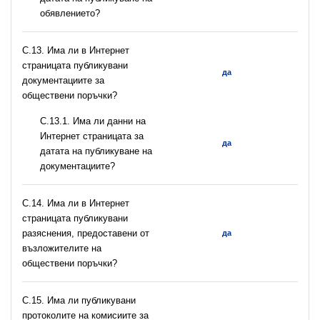
обявлението?
С.13. Има ли в Интернет
страницата публикувани
да
документациите за
обществени поръчки?
С.13.1. Има ли данни на
Интернет страницата за
да
датата на публикуване на
документациите?
С.14. Има ли в Интернет
страницата публикувани
разяснения, предоставени от
да
възложителите на
обществени поръчки?
С.15. Има ли публикувани
протоколите на комисиите за