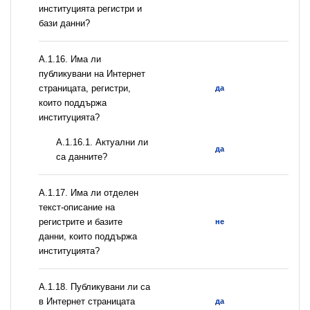
институцията регистри и
бази данни?
А.1.16. Има ли
публикувани на Интернет
страницата, регистри,
да
които поддържа
институцията?
A.1.16.1. Актуални ли
да
са данните?
А.1.17. Има ли отделен
текст-описание на
регистрите и базите
не
данни, които поддържа
институцията?
А.1.18. Публикувани ли са
в Интернет страницата
да