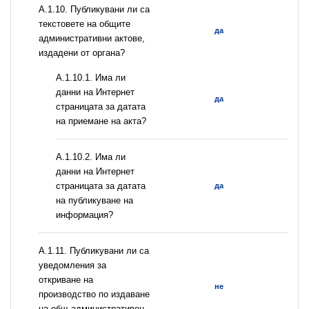
А.1.10. Публикувани ли са
текстовете на общите
да
административни актове,
издадени от органа?
A.1.10.1. Има ли
данни на Интернет
да
страницата за датата
на приемане на акта?
A.1.10.2. Има ли
данни на Интернет
страницата за датата
да
на публикуване на
информация?
А.1.11. Публикувани ли са
уведомления за
откриване на
не
производство по издаване
на общ административен