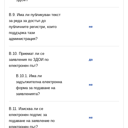
В.9. Има ли публикуван текст
за реда за достъп до
публичните регистри, които
не
поддържа тази
администрация?
В.10. Приемат ли се
заявления по ЗДОИ по
да
електронен път?
В.10.1. Има ли
задължителна електронна
не
форма за подаване на
заявленията?
В.11. Изисква ли се
електронен подпис за
не
подаване на заявление по
електронен път?