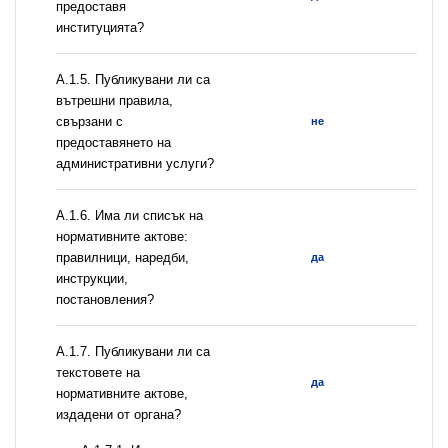
предоставя
институцията?
А.1.5. Публикувани ли са
вътрешни правила,
свързани с
не
предоставянето на
административни услуги?
А.1.6. Има ли списък на
нормативните актове:
правилници, наредби,
да
инструкции,
постановления?
А.1.7. Публикувани ли са
текстовете на
да
нормативните актове,
издадени от органа?