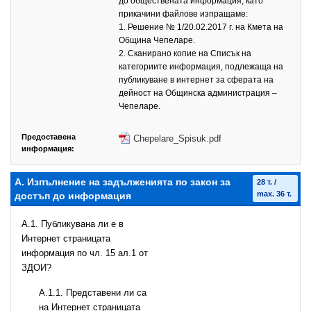
до обществената информация, като
прикачини файлове изпращаме:
1. Решение № 1/20.02.2017 г. на Кмета на
Община Чепеларе.
2. Сканирано копие на Списък на
категориите информация, подлежаща на
публикуване в интернет за сферата на
дейност на Общинска администрация –
Чепеларе.
Предоставена
Chepelare_Spisuk.pdf
информация:
А. Изпълнение на задълженията по закон за
28 т. /
max. 36 т.
достъп до информация
A.1. Публикувана ли е в
Интернет страницата
информация по чл. 15 ал.1 от
ЗДОИ?
А.1.1. Представени ли са
на Интернет страницата