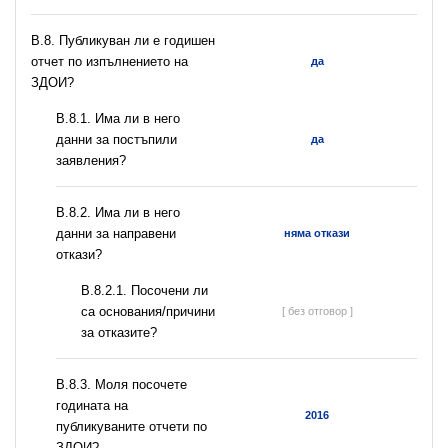
В.8. Публикуван ли е годишен
отчет по изпълнението на
да
ЗДОИ?
В.8.1. Има ли в него
данни за постъпили
да
заявления?
В.8.2. Има ли в него
данни за направени
няма откази
откази?
В.8.2.1. Посочени ли
са основания/причини
[ без отговор ]
за отказите?
В.8.3. Моля посочете
годината на
2016
публикуваните отчети по
ЗДОИ?