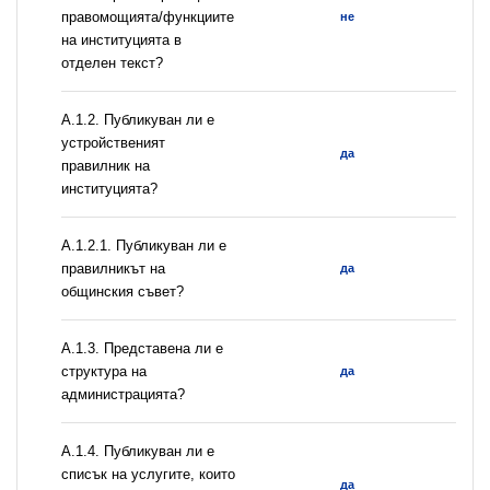
правомощията/функциите
не
на институцията в
отделен текст?
А.1.2. Публикуван ли е
устройственият
да
правилник на
институцията?
А.1.2.1. Публикуван ли е
правилникът на
да
общинския съвет?
A.1.3. Представена ли е
структура на
да
администрацията?
А.1.4. Публикуван ли е
списък на услугите, които
да