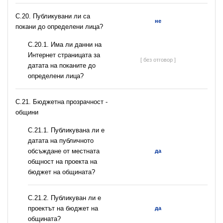
С.20. Публикувани ли са
не
покани до определени лица?
С.20.1. Има ли данни на
Интернет страницата за
[ без отговор ]
датата на поканите до
определени лица?
C.21. Бюджетна прозрачност -
общини
С.21.1. Публикувана ли е
датата на публичното
обсъждане от местната
да
общност на проекта на
бюджет на общината?
С.21.2. Публикуван ли е
проектът на бюджет на
да
общината?