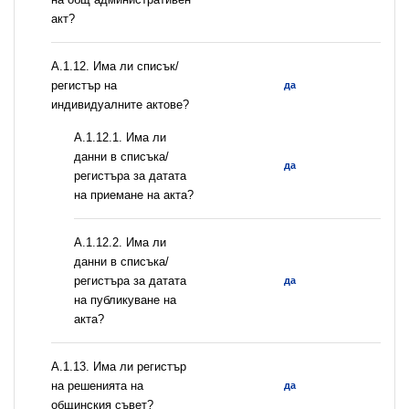
акт?
А.1.12. Има ли списък/
регистър на
да
индивидуалните актове?
A.1.12.1. Има ли
данни в списъка/
да
регистъра за датата
на приемане на акта?
A.1.12.2. Има ли
данни в списъка/
регистъра за датата
да
на публикуване на
акта?
А.1.13. Има ли регистър
на решенията на
да
общинския съвет?