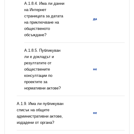
A.1.8.4. Има ли данни
на Интернет
страницата за датата
да
на приключване на
общественото
обсъждане?
А.1.8.5. Публикуван
ли е докладът и
резултатите от
обществените
не
консултации по
проектите за
нормативни актове?
А.1.9. Има ли публикуван
списък на общите
не
административни актове,
издадени от органа?