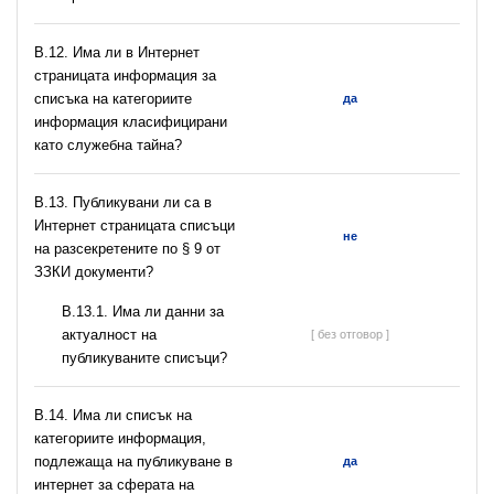
В.12. Има ли в Интернет
страницата информация за
списъка на категориите
да
информация класифицирани
като служебна тайна?
В.13. Публикувани ли са в
Интернет страницата списъци
не
на разсекретените по § 9 от
ЗЗКИ документи?
В.13.1. Има ли данни за
актуалност на
[ без отговор ]
публикуваните списъци?
В.14. Има ли списък на
категориите информация,
подлежаща на публикуване в
да
интернет за сферата на