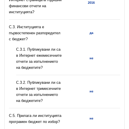
2016
финансови отчети на
институцията?
C.3. Институцията е
първостепенен разпоредител
да
с бюджет?
С.3.1. Публикувани ли са
в Интернет ежемесечните
не
отчети за изпълнението
на бюджетите?
С.3.2. Публикувани ли са
в Интернет тримесечните
не
отчети за изпълнението
на бюджетите?
С.5. Прилага ли институцията
не
програмен бюджет по избор?