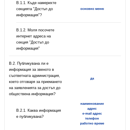
В.1.1. Къде намерихте
секцията "Достъп до
основно меню
информация"?
B.1.2. Моля посочете
интернет адреса на
секция "Достъп до
информация"
В.2. Публикувана ли е
информация за звеното в
съответната администрация,
да
което отговаря за приемането
на заявленията за достъп до
обществена информация?
наименование
адрес
B.2.1. Каква информация
e-mail адрес
е публикувана?
телефон
работно време