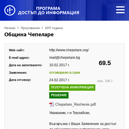
>
>
Начало
Проучвания
2017 година
Община Чепеларе
http://www.chepelare.org/
Web сайт:
mail@chepelare.bg
E-mail адрес:
69.5
10.02.2017 г.
Дата на запитването:
отговорено в срок
Заявление:
Дата отговор:
24.02.2017 г.
max. 108.7
ПОЛУЧЕНА ИНФОРМАЦИЯ
РЕШЕНИЕ
Chepelare_Reshenie.pdf
Уважаеми, г-н Терзийски,
Във връзка с Ваше Заявление за достъп