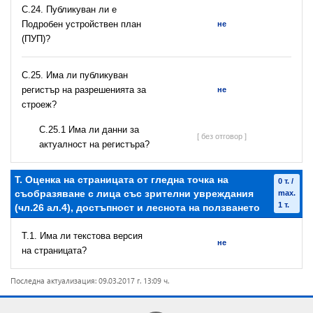
С.24. Публикуван ли е
Подробен устройствен план
не
(ПУП)?
С.25. Има ли публикуван
регистър на разрешeнията за
не
строеж?
С.25.1 Има ли данни за
[ без отговор ]
актуалност на регистъра?
T. Оценка на страницата от гледна точка на
0 т. /
съобразяване с лица със зрителни увреждания
max.
1 т.
(чл.26 ал.4), достъпност и леснота на ползването
T.1. Има ли текстова версия
не
на страницата?
Последна актуализация: 09.03.2017 г. 13:09 ч.