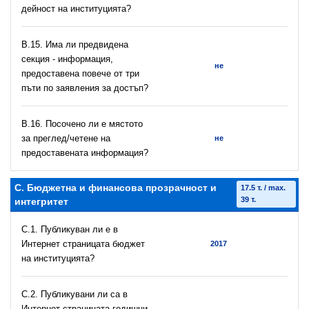
дейност на институцията?
В.15. Има ли предвидена
секция - информация,
не
предоставена повече от три
пъти по заявления за достъп?
В.16. Посочено ли е мястото
за преглед/четене на
не
предоставената информация?
C. Бюджетна и финансова прозрачност и
17.5 т. / max.
39 т.
интегритет
C.1. Публикуван ли е в
Интернет страницата бюджет
2017
на институцията?
C.2. Публикувани ли са в
Интернет страницата годишни