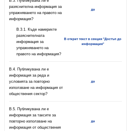
В.3. Публикувана ли е
разяснителна информация за
да
упражняването на правото на
информация?
В.3.1. Къде намерихте
разяснителната
В открит текст в секция "Достъп до
информация за
информация"
упражняването на
правото на информация?
В.4. Публикувана ли е
информация за реда и
условията за повторно
да
използване на информация от
обществения сектор?
В.5. Публикувана ли е
информация за таксите за
повторно използване на
да
информация от обществения