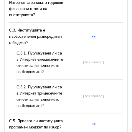
Интернет страницата годишни
финансови отчети на
институцията?
C.3. Институцията е
първостепенен разпоредител
не
с бюджет?
С.3.1. Публикувани ли са
в Интернет ежемесечните
[ без отговор ]
отчети за изпълнението
на бюджетите?
С.3.2. Публикувани ли са
в Интернет тримесечните
[ без отговор ]
отчети за изпълнението
на бюджетите?
С.5. Прилага ли институцията
не
програмен бюджет по избор?