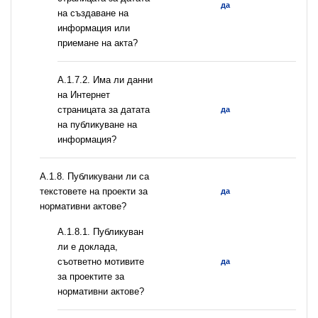
да
на създаване на
информация или
приемане на акта?
A.1.7.2. Има ли данни
на Интернет
страницата за датата
да
на публикуване на
информация?
А.1.8. Публикувани ли са
текстовете на проекти за
да
нормативни актове?
А.1.8.1. Публикуван
ли е доклада,
съответно мотивите
да
за проектите за
нормативни актове?