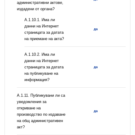
административни актове,
издадени от органа?
A.1.10.1. Има ли
данни на Интернет
да
страницата за датата
на приемане на акта?
A.1.10.2. Има ли
данни на Интернет
страницата за датата
да
на публикуване на
информация?
А.1.11. Публикувани ли са
уведомления за
откриване на
да
производство по издаване
на общ административен
акт?