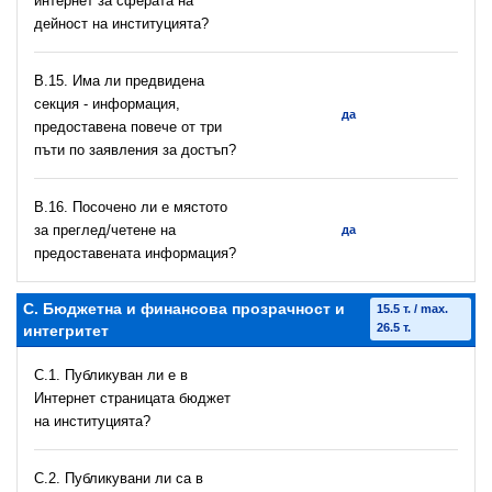
интернет за сферата на
дейност на институцията?
В.15. Има ли предвидена
секция - информация,
да
предоставена повече от три
пъти по заявления за достъп?
В.16. Посочено ли е мястото
за преглед/четене на
да
предоставената информация?
C. Бюджетна и финансова прозрачност и
15.5 т. / max.
26.5 т.
интегритет
C.1. Публикуван ли е в
Интернет страницата бюджет
на институцията?
C.2. Публикувани ли са в