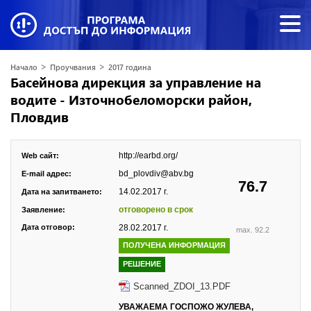
>
>
Начало
Проучвания
2017 година
Басейнова дирекция за управление на
водите - Източнобеломорски район,
Пловдив
http://earbd.org/
Web сайт:
bd_plovdiv@abv.bg
E-mail адрес:
76.7
14.02.2017 г.
Дата на запитването:
отговорено в срок
Заявление:
Дата отговор:
28.02.2017 г.
max. 92.2
ПОЛУЧЕНА ИНФОРМАЦИЯ
РЕШЕНИЕ
Scanned_ZDOI_13.PDF
УВАЖАЕМА ГОСПОЖО ЖУЛЕВА,