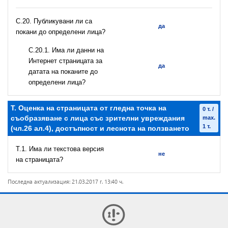
С.20. Публикувани ли са
да
покани до определени лица?
С.20.1. Има ли данни на
Интернет страницата за
да
датата на поканите до
определени лица?
T. Оценка на страницата от гледна точка на
0 т. /
съобразяване с лица със зрителни увреждания
max.
1 т.
(чл.26 ал.4), достъпност и леснота на ползването
T.1. Има ли текстова версия
не
на страницата?
Последна актуализация: 21.03.2017 г. 13:40 ч.