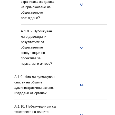
страницата за датата
да
на приключване на
общественото
обсъждане?
А.1.8.5. Публикуван
ли е докладът и
резултатите от
обществените
да
консултации по
проектите за
нормативни актове?
А.1.9. Има ли публикуван
списък на общите
да
административни актове,
издадени от органа?
А.1.10. Публикувани ли са
текстовете на общите
да