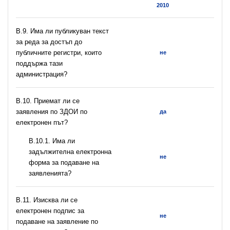
2010
В.9. Има ли публикуван текст
за реда за достъп до
публичните регистри, които
не
поддържа тази
администрация?
В.10. Приемат ли се
заявления по ЗДОИ по
да
електронен път?
В.10.1. Има ли
задължителна електронна
не
форма за подаване на
заявленията?
В.11. Изисква ли се
електронен подпис за
не
подаване на заявление по