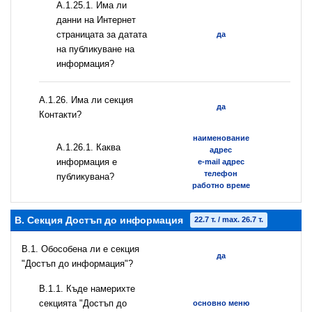
A.1.25.1. Има ли
данни на Интернет
страницата за датата
да
на публикуване на
информация?
А.1.26. Има ли секция
да
Контакти?
наименование
А.1.26.1. Каква
адрес
информация е
e-mail адрес
телефон
публикувана?
работно време
B. Секция Достъп до информация
22.7 т. / max. 26.7 т.
В.1. Обособена ли е секция
да
"Достъп до информация"?
В.1.1. Къде намерихте
секцията "Достъп до
основно меню