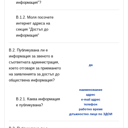
информация"?
B.1.2. Моля посочете
интернет адреса на
секция "Достъп до
информация"
В.2. Публикувана ли е
информация за звеното в
съответната администрация,
да
което отговаря за приемането
на заявленията за достъп до
обществена информация?
наименование
адрес
B.2.1. Каква информация
e-mail адрес
телефон
е публикувана?
работно време
длъжностно лице по ЗДОИ