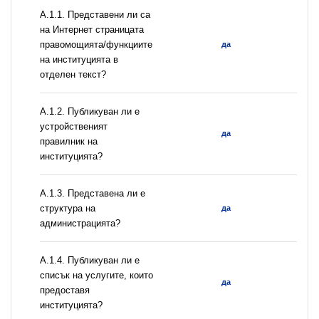
А.1.1. Представени ли са
на Интернет страницата
правомощията/функциите
да
на институцията в
отделен текст?
А.1.2. Публикуван ли е
устройственият
да
правилник на
институцията?
A.1.3. Представена ли е
структура на
да
администрацията?
А.1.4. Публикуван ли е
списък на услугите, които
да
предоставя
институцията?