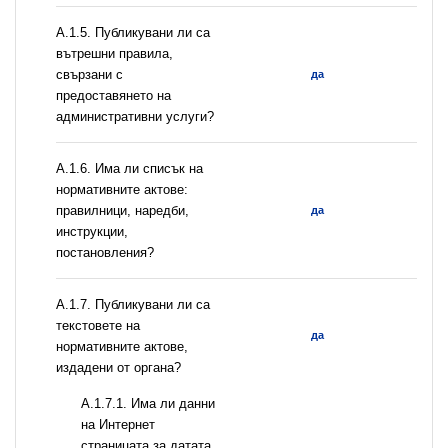
А.1.5. Публикувани ли са
вътрешни правила,
свързани с
да
предоставянето на
административни услуги?
А.1.6. Има ли списък на
нормативните актове:
правилници, наредби,
да
инструкции,
постановления?
А.1.7. Публикувани ли са
текстовете на
да
нормативните актове,
издадени от органа?
A.1.7.1. Има ли данни
на Интернет
страницата за датата