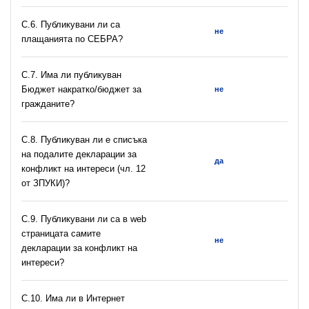
С.6. Публикувани ли са
не
плащанията по СЕБРА?
С.7. Има ли публикуван
Бюджет накратко/бюджет за
не
гражданите?
C.8. Публикуван ли е списъка
на подалите декларации за
да
конфликт на интереси (чл. 12
от ЗПУКИ)?
C.9. Публикувани ли са в web
страницата самите
не
декларации за конфликт на
интереси?
C.10. Има ли в Интернет