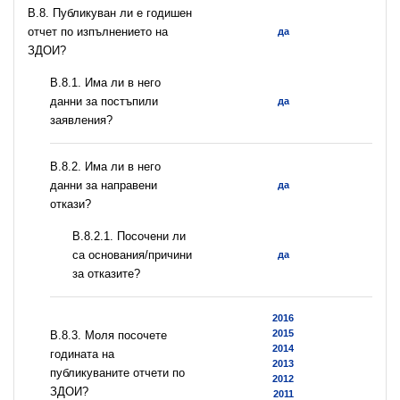
В.8. Публикуван ли е годишен
отчет по изпълнението на
да
ЗДОИ?
В.8.1. Има ли в него
данни за постъпили
да
заявления?
В.8.2. Има ли в него
данни за направени
да
откази?
В.8.2.1. Посочени ли
са основания/причини
да
за отказите?
2016
2015
В.8.3. Моля посочете
2014
годината на
2013
публикуваните отчети по
2012
ЗДОИ?
2011