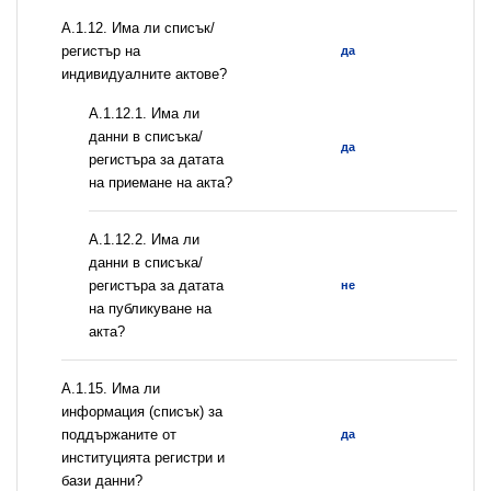
А.1.12. Има ли списък/
регистър на
да
индивидуалните актове?
A.1.12.1. Има ли
данни в списъка/
да
регистъра за датата
на приемане на акта?
A.1.12.2. Има ли
данни в списъка/
регистъра за датата
не
на публикуване на
акта?
А.1.15. Има ли
информация (списък) за
поддържаните от
да
институцията регистри и
бази данни?