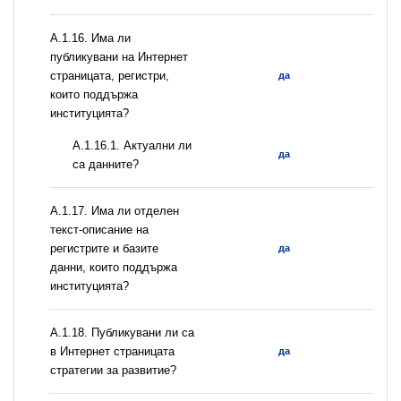
А.1.16. Има ли
публикувани на Интернет
страницата, регистри,
да
които поддържа
институцията?
A.1.16.1. Актуални ли
да
са данните?
А.1.17. Има ли отделен
текст-описание на
регистрите и базите
да
данни, които поддържа
институцията?
А.1.18. Публикувани ли са
в Интернет страницата
да
стратегии за развитие?