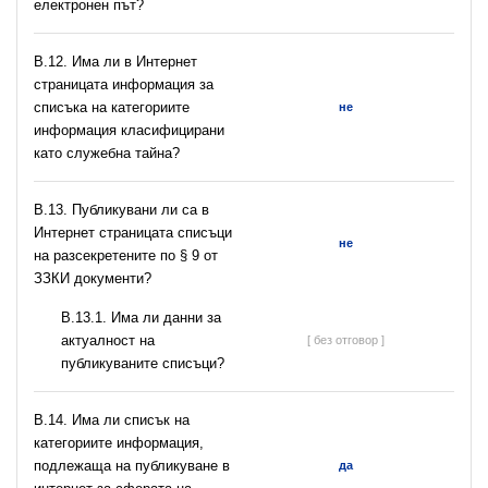
електронен път?
В.12. Има ли в Интернет
страницата информация за
списъка на категориите
не
информация класифицирани
като служебна тайна?
В.13. Публикувани ли са в
Интернет страницата списъци
не
на разсекретените по § 9 от
ЗЗКИ документи?
В.13.1. Има ли данни за
актуалност на
[ без отговор ]
публикуваните списъци?
В.14. Има ли списък на
категориите информация,
подлежаща на публикуване в
да