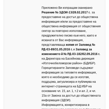
Приложено Ви изпращам сканирано
Решение № ЗДОИ-
13/28.02.
2017 г.
за
предоставяне на достъп до обществена
информация и/или за предоставяне на
обществена информация от обществения
сектор за повторно използване,
придружително писмо към него, както и
исканата от Вас информация,
представляваща
копия от Заповед №
РД-03-89/31.05.2016 г.
и
Заповед за
изменението й № РД-03-182/02.09.2016 г.
на Директора на Басейнова дирекция
«Източнобеломорски район» (БДИБР).
Горецитираните Заповеди съдържат
информация за типовете информация,
която е необходимо да се изготвя,
поддържа, актуализира и публикува на
интернет-страницата на БД ИБР на
основание чл. 15, ал. 1, т.2 и ал. 2, и чл.
15а от Закона за достъп до обществената
информация (ЗДОИ).
Информацията, конкретизирана в