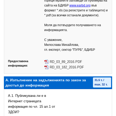
горецитираните заповеди се публикува на
сайта на БДИБР
www.earbd.org
във
формат *.xls (за регистрите и таблиците) и
*.pdf (за всички останали документи).
Моля да потвърдите получаването на
информацията.
С уважение,
Милослава Михайлова,
гл. експерт, сектор "ПУРБ", БДИБР
Предоставена
RD_03_89_2016.PDF
информация:
RD_03_182_2016.PDF
А. Изпълнение на задълженията по закон за
31.5 т. /
max. 32 т.
достъп до информация
A.1. Публикувана ли е в
Интернет страницата
информация по чл. 15 ал.1 от
ЗДОИ?