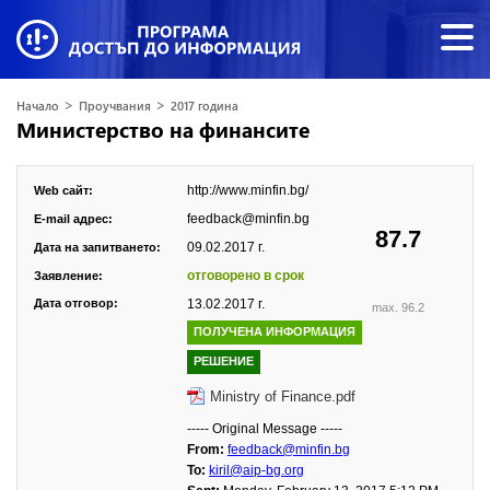
>
>
Начало
Проучвания
2017 година
Министерство на финансите
http://www.minfin.bg/
Web сайт:
feedback@minfin.bg
E-mail адрес:
87.7
09.02.2017 г.
Дата на запитването:
отговорено в срок
Заявление:
Дата отговор:
13.02.2017 г.
max. 96.2
ПОЛУЧЕНА ИНФОРМАЦИЯ
РЕШЕНИЕ
Ministry of Finance.pdf
----- Original Message -----
From:
feedback@minfin.bg
To:
kiril@aip-bg.org