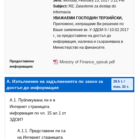
Sent:
Monday, February 13, 2017 5:12 PM
Subject:
RE: Zaiavlenie za dostap do
informacia
УВАЖАЕМИ ГОСПОДИН ТЕРЗИЙСКИ,
Приложено, изпращаме Ви решение по
Ваше заявление вх. У-ЗДОИ-5 / 10.02.2017
г., за предоставяне на достъп до
информация, налична и съхранявана в
Министерство на финансите.
Предоставена
Ministry of Finance_spisuk.pdf
информация:
А. Изпълнение на задълженията по закон за
28.5 т. /
max. 32 т.
достъп до информация
A.1. Публикувана ли е в
Интернет страницата
информация по чл. 15 ал.1 от
ЗДОИ?
А.1.1. Представени ли са
на Интернет страницата