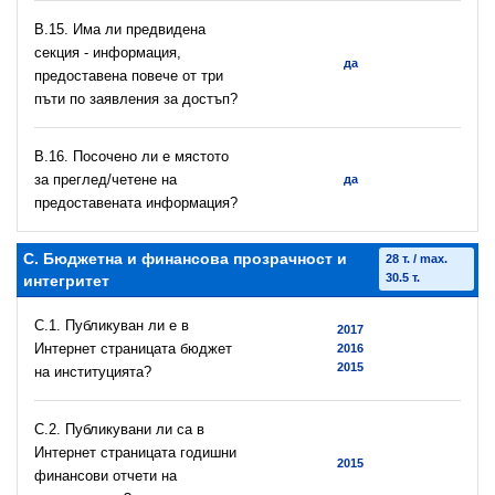
В.15. Има ли предвидена
секция - информация,
да
предоставена повече от три
пъти по заявления за достъп?
В.16. Посочено ли е мястото
за преглед/четене на
да
предоставената информация?
C. Бюджетна и финансова прозрачност и
28 т. / max.
30.5 т.
интегритет
C.1. Публикуван ли е в
2017
Интернет страницата бюджет
2016
2015
на институцията?
C.2. Публикувани ли са в
Интернет страницата годишни
2015
финансови отчети на