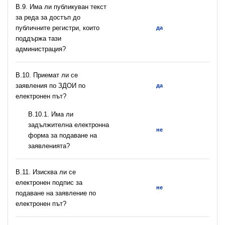
В.9. Има ли публикуван текст
за реда за достъп до
публичните регистри, които
да
поддържа тази
администрация?
В.10. Приемат ли се
заявления по ЗДОИ по
да
електронен път?
В.10.1. Има ли
задължителна електронна
не
форма за подаване на
заявленията?
В.11. Изисква ли се
електронен подпис за
не
подаване на заявление по
електронен път?