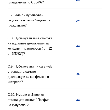
плащанията по СЕБРА?
С.7. Има ли публикуван
Бюджет накратко/бюджет за
да
гражданите?
C.8. Публикуван ли е списъка
на подалите декларации за
да
конфликт на интереси (чл. 12
от ЗПУКИ)?
C.9. Публикувани ли са в web
страницата самите
да
декларации за конфликт на
интереси?
C.10. Има ли в Интернет
страницата секция "Профил
да
на купувача"?