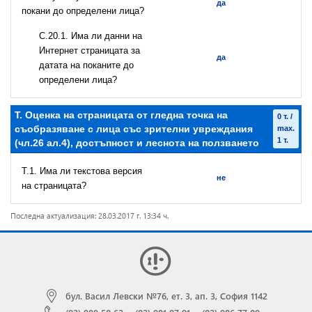
да
покани до определени лица?
С.20.1. Има ли данни на
Интернет страницата за
да
датата на поканите до
определени лица?
T. Оценка на страницата от гледна точка на
0 т. /
съобразяване с лица със зрителни увреждания
max.
1 т.
(чл.26 ал.4), достъпност и леснота на ползването
T.1. Има ли текстова версия
не
на страницата?
Последна актуализация: 28.03.2017 г. 13:34 ч.
бул. Васил Левски №76, ет. 3, ап. 3, София 1142