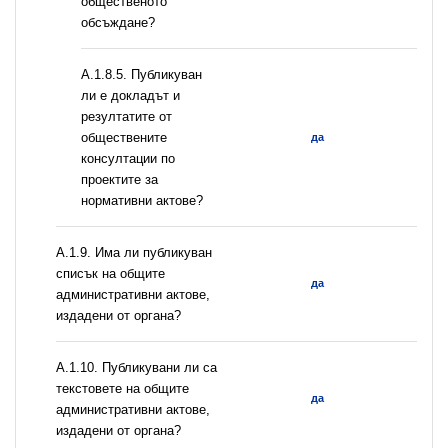
общественото
обсъждане?
А.1.8.5. Публикуван
ли е докладът и
резултатите от
обществените
да
консултации по
проектите за
нормативни актове?
А.1.9. Има ли публикуван
списък на общите
да
административни актове,
издадени от органа?
А.1.10. Публикувани ли са
текстовете на общите
да
административни актове,
издадени от органа?