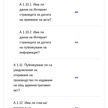
A.1.10.1. Има ли
данни на Интернет
да
страницата за датата
на приемане на акта?
A.1.10.2. Има ли
данни на Интернет
страницата за датата
не
на публикуване на
информация?
А.1.11. Публикувани ли са
уведомления за
откриване на
не
производство по издаване
на общ административен
акт?
А.1.12. Има ли списък/
регистър на
да