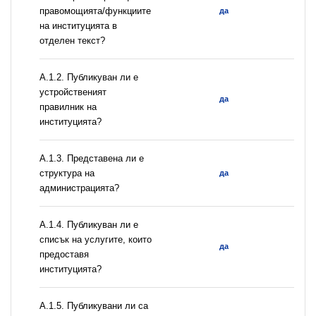
правомощията/функциите
да
на институцията в
отделен текст?
А.1.2. Публикуван ли е
устройственият
да
правилник на
институцията?
A.1.3. Представена ли е
структура на
да
администрацията?
А.1.4. Публикуван ли е
списък на услугите, които
да
предоставя
институцията?
А.1.5. Публикувани ли са