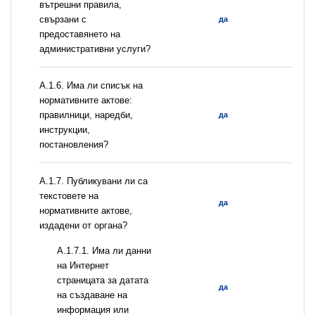
вътрешни правила,
свързани с
да
предоставянето на
административни услуги?
А.1.6. Има ли списък на
нормативните актове:
правилници, наредби,
да
инструкции,
постановления?
А.1.7. Публикувани ли са
текстовете на
да
нормативните актове,
издадени от органа?
A.1.7.1. Има ли данни
на Интернет
страницата за датата
да
на създаване на
информация или