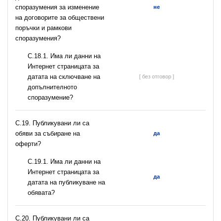
споразумения за изменение
не
на договорите за обществени
поръчки и рамкови
споразумения?
С.18.1. Има ли данни на
Интернет страницата за
датата на сключване на
[ без отговор ]
допълнителното
споразумение?
С.19. Публикувани ли са
обяви за събиране на
да
оферти?
С.19.1. Има ли данни на
Интернет страницата за
да
датата на публикуване на
обявата?
С.20. Публикувани ли са