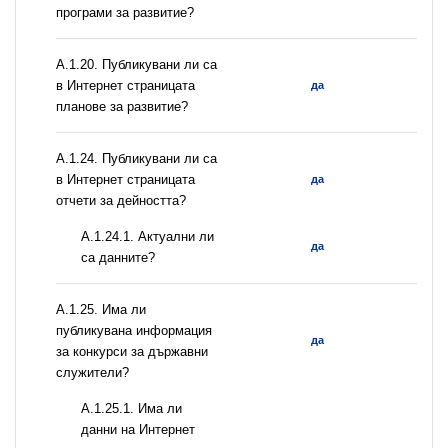
програми за развитие?
А.1.20. Публикувани ли са
в Интернет страницата
да
планове за развитие?
А.1.24. Публикувани ли са
в Интернет страницата
да
отчети за дейността?
A.1.24.1. Актуални ли
да
са данните?
А.1.25. Има ли
публикувана информация
да
за конкурси за държавни
служители?
A.1.25.1. Има ли
данни на Интернет