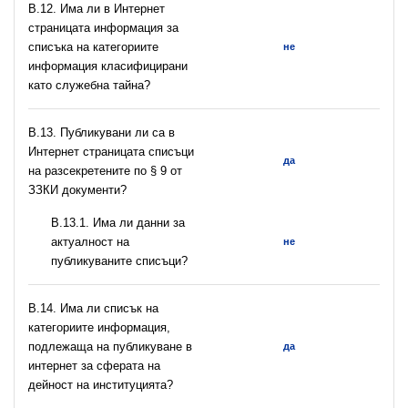
В.12. Има ли в Интернет
страницата информация за
списъка на категориите
не
информация класифицирани
като служебна тайна?
В.13. Публикувани ли са в
Интернет страницата списъци
да
на разсекретените по § 9 от
ЗЗКИ документи?
В.13.1. Има ли данни за
актуалност на
не
публикуваните списъци?
В.14. Има ли списък на
категориите информация,
подлежаща на публикуване в
да
интернет за сферата на
дейност на институцията?