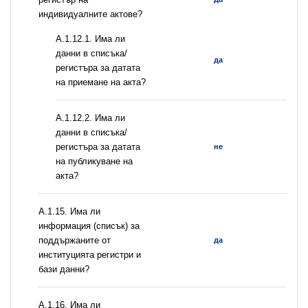
индивидуалните актове?
A.1.12.1. Има ли
данни в списъка/
да
регистъра за датата
на приемане на акта?
A.1.12.2. Има ли
данни в списъка/
регистъра за датата
не
на публикуване на
акта?
А.1.15. Има ли
информация (списък) за
поддържаните от
да
институцията регистри и
бази данни?
А.1.16. Има ли