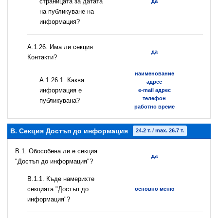
страницата за датата
да
на публикуване на
информация?
А.1.26. Има ли секция
да
Контакти?
наименование
А.1.26.1. Каква
адрес
информация е
e-mail адрес
телефон
публикувана?
работно време
B. Секция Достъп до информация
24.2 т. / max. 26.7 т.
В.1. Обособена ли е секция
да
"Достъп до информация"?
В.1.1. Къде намерихте
секцията "Достъп до
основно меню
информация"?