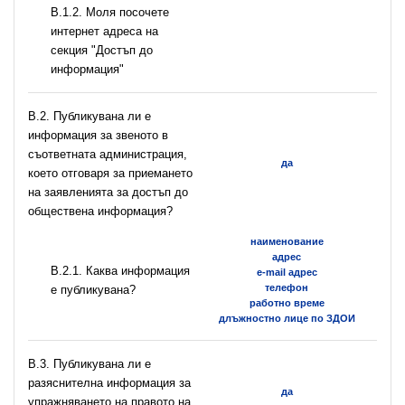
B.1.2. Моля посочете
интернет адреса на
секция "Достъп до
информация"
В.2. Публикувана ли е
информация за звеното в
съответната администрация,
да
което отговаря за приемането
на заявленията за достъп до
обществена информация?
наименование
адрес
B.2.1. Каква информация
e-mail адрес
телефон
е публикувана?
работно време
длъжностно лице по ЗДОИ
В.3. Публикувана ли е
разяснителна информация за
да
упражняването на правото на