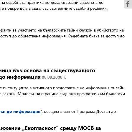
а съдебната практика по дела, свързани с достъпа до
е подкрепила в съда, със съответните съдебни решения.
факти за участието на българските тайни служби в убийството на
 достъп до обществена информация. Съдебната битка за достъп до
ница въз основа на съществуващото
а до информация
08.09.2008 г.
е институциите в активното предоставяне на информация онлайн.
ги закони. Моделът на страница съдържа прекратки към български
стъп до информация
”, осъществяван от Програма Достъп до
движение „Екогласност” срещу МОСВ за