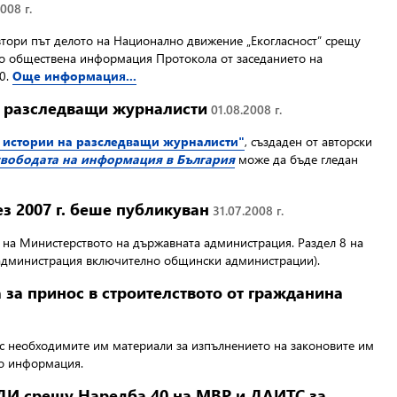
008 г.
 втори път делото на Национално движение „Екогласност” срещу
 до обществена информация Протокола от заседанието на
00.
Още информация...
а разследващи журналисти
01.08.2008 г.
 истории на разследващи журналисти"
, създаден от авторски
свободата на информация в България
може да бъде гледан
з 2007 г. беше публикуван
31.07.2008 г.
 на Министерството на държавната администрация. Раздел 8 на
а администрация включително общински администрации).
за принос в строителството от гражданина
с необходимите им материали за изпълнението на законовите им
до информация.
ПДИ срещу Наредба 40 на МВР и ДАИТС за