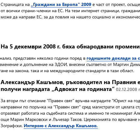
Страницата на
„Граждани за Европа" 2009
е част от проект, осъщ
от всички страни-членки на ЕС. На тези интернет страници, граждан
може да направи ЕС, за да повлия на нашето социално и икономичес
На 5 декември 2008 г. бяха обнародвани промен
анализ, представян няколко години поред в
годишните доклади за 
изменение и допълнение на ЗДОИ, внесени съответно от Мартин Дими
ане на закона, така и на международните стандарти в тази област.
Александър Кашъмов, ръководител на Правния 
получи наградата „Адвокат на годината”
02.12.2008 г
За втори път списание "Правен свят" връчва наградите "Юрист на го
направени по поръчка на "Правен свят" сред магистрати от цялата с
отразяват работата на съдебната система и именно те номинират А
още Марин Марковски и Лъчезар Таков. Церемонията по връчване на 
Зографски.
Интервю с Александър Кашъмов.