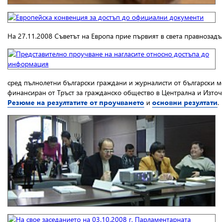
На 27.11.2008 Съветът на Европа прие първият в света правноза
сред пълнолетни български граждани и журналисти от български 
финансиран от Тръст за гражданско общество в Централна и Източн
Резюме на резултатите от проучването
и
основни резултати
.