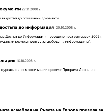
документи
27.11.2008 г.
я за достъп до официални документи.
о достъпа до информация
20.10.2008 г.
ама Достъп до Информация и проведено през септември 2008 г.
аждански ресурсен център за свобода на информацията",
ългария
16.10.2008 г.
 с журналисти от местни медии проведе Програма Достъп до
рната асамблея на Съвета на Европа призова за