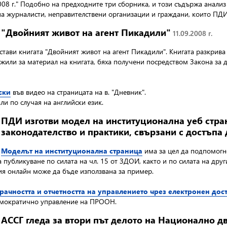
8 г." Подобно на предходните три сборника, и този съдържа анализ н
а журналисти, неправителствени организации и граждани, които ПДИ 
"Двойният живот на агент Пикадили"
11.09.2008 г.
стави книгата "Двойният живот на агент Пикадили". Книгата разкрива 
ужили за материал на книгата, бяха получени посредством Закона за
ски
във видео на страницата на в. "Дневник".
и по случая на английски език.
ПДИ изготви модел на институционална уеб стра
законодателство и практики, свързани с достъп
Моделът на институционална страница
има за цел да подпомогн
публикуване по силата на чл. 15 от ЗДОИ, както и по силата на дру
ия онлайн може да бъде използвана за пример.
рачността и отчетността на управлението чрез електронен до
емократично управление на ПРООН.
АССГ гледа за втори път делото на Национално 