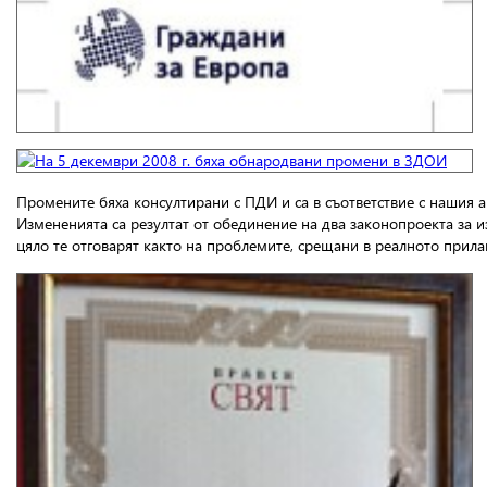
Промените бяха консултирани с ПДИ и са в съответствие с нашия 
Измененията са резултат от обединение на два законопроекта за 
цяло те отговарят както на проблемите, срещани в реалното прилаг