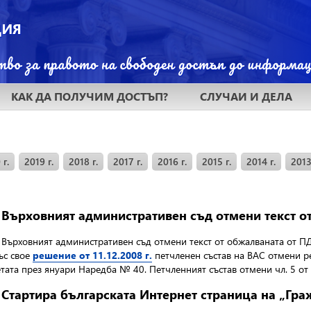
КАК ДА ПОЛУЧИМ ДОСТЪП?
СЛУЧАИ И ДЕЛА
 г.
2019 г.
2018 г.
2017 г.
2016 г.
2015 г.
2014 г.
2013
Върховният административен съд отмени текст о
Върховният административен съд отмени текст от обжалваната от 
ъс свое
решение от 11.12.2008 г.
петчленен състав на
ВАС отмени
р
ата през януари Наредба № 40. Петчленният състав отмени чл. 5 от
Стартира българската Интернет страница на „Гра