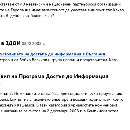
ествяван от 40 независими национални партньорски организации
ите на Европа ще имат възможност да участват в дискусията: Какво
ко бъдеще в глобалния свят?
и в ЗДОИ
05.12.2008 г.
състоянието на достъпа до информация в България
.
тров и от Бойко Великов и група народни представители. Като
екип на Програма Достъп до Информация
.
дината". Номинациите са на база две социологически проучвания,
трана. Екипът на списанието анкетира и водещи журналисти, които
лександър Кашъмов. В тази категория журналистите номинираха
наградите се състоя на 2 декември 2008 г. в Кемпински хотел