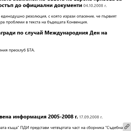
достъп до официални документи
04.10.2008 г.
 единодушно резолюция, с която изрази опасение, че първият
ра проблеми в текста на бъдещата Конвенция.
агради по случай Международния Ден на
лния пресклуб БТА.
вена информация 2005-2008 г.
17.09.2008 г.
ената къща" ПДИ
представи четвъртата част на сборника "Съдебна