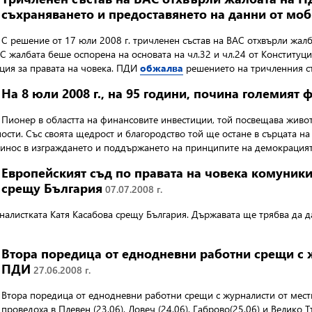
съхраняването и предоставянето на данни от моб
С решение от 17 юли 2008 г. тричленен състав на ВАС отхвърли жа
С жалбата беше оспорена на основата на чл.32 и чл.24 от Конституция
нция за правата на човека. ПДИ
обжалва
решението на тричленния съ
На 8 юли 2008 г., на 95 години, почина големия
Пионер в областта на финансовите инвестиции, той посвещава живота
ти. Със своята щедрост и благородство той ще остане в сърцата на 
инос в изграждането и поддържането на принципите на демокрацият
Европейският съд по правата на човека комуники
срещу България
07.07.2008 г.
налистката Катя Касабова срещу България. Държавата ще трябва да д
Втора поредица от еднодневни работни срещи с 
ПДИ
27.06.2008 г.
Втора поредица от еднодневни работни срещи с журналисти от мес
проведоха в Плевен (23.06), Ловеч (24.06), Габрово(25.06) и Велико 