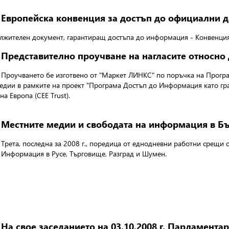
Европейска конвенция за достъп до официални 
дължителен документ, гарантиращ достъпа до информация - Конвенци
Представително проучване на нагласите относн
Проучването бе изготвено от "Маркет ЛИНКС" по поръчка на Прогр
медии в рамките на проект "Програма Достъп до Информация като гр
а Европа (CEE Trust).
Местните медии и свободата на информация в Б
Трета, последна за 2008 г., поредица от еднодневни работни срещи
Информация в Русе, Търговище, Разград и Шумен.
На свое заседанието на 03.10.2008 г. Парламента