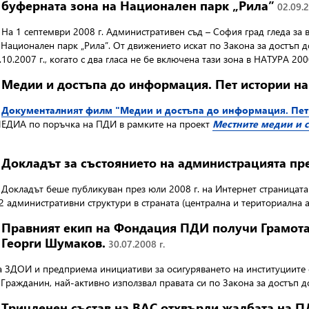
буферната зона на Национален парк „Рила”
02.09.2
На 1 септември 2008 г. Административен съд – София град гледа за
а Национален парк „Рила”. От движението искат по Закона за достъп
0.2007 г., когато с два гласа не бе включена тази зона в НАТУРА 20
Медии и достъпа до информация. Пет истории н
Документалният филм "Медии и достъпа до информация. Пет
ИА по поръчка на ПДИ в рамките на проект
Местните медии и 
Докладът за състоянието на администрацията пре
Докладът беше публикуван през юли 2008 г. на Интернет страницата
52 административни структури в страната (централна и териториалн
Правният екип на Фондация ПДИ получи Грамота 
Георги Шумаков.
30.07.2008 г.
а ЗДОИ и предприема инициативи за осигуряването на институциите 
та Гражданин, най-активно използвал правата си по Закона за достъп 
Тричленен състав на ВАС отхвърли жалбата на 