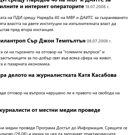
илните и интернет операторите
18.07.2008 г.
лбата на ПДИ срещу Наредба 40 на МВР и ДАИТС за съхраняването
та властта на двете институции на изпълнителната власт да
став пред втора инстанция.
т филантроп Сър Джон Темпълтън
08.07.2008 г.
 си на търсенето на отговор на "големите въпроси" и
застъпниците за по-добър свят във всяка сфера на живот.
а и пазарната икономика.
ра делото на журналистката Катя Касабова
аде отговор на въпроса нарушено ли е правото на свобода на
журналисти от местни медии проведе
тни медии проведе Програма Достъп до Информация.
Срещите се
Търново (26.06) и имаха за цел да запознаят практикуващите