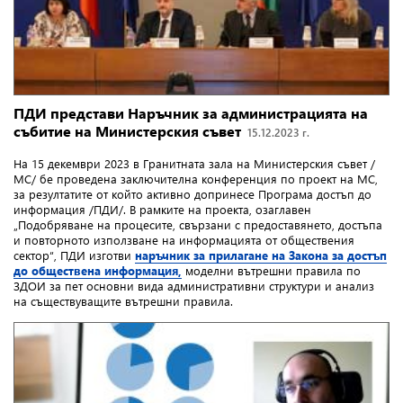
ПДИ представи Наръчник за администрацията на
събитие на Министерския съвет
15.12.2023 г.
На 15 декември 2023 в Гранитната зала на Министерския съвет /
МС/ бе проведена заключителна конференция по проект на МС,
за резултатите от който активно допринесе Програма достъп до
информация /ПДИ/. В рамките на проекта, озаглавен
„Подобряване на процесите, свързани с предоставянето, достъпа
и повторното използване на информацията от обществения
сектор“, ПДИ изготви
наръчник за прилагане на Закона за достъп
до обществена информация,
моделни вътрешни правила по
ЗДОИ за пет основни вида административни структури и анализ
на съществуващите вътрешни правила.