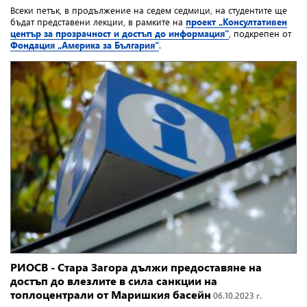
Всеки петък, в продължение на седем седмици, на студентите ще
бъдат представени лекции, в рамките на
проект „Консултативен
център за прозрачност и достъп до информация“
, подкрепен от
Фондация „Америка за България“
.
РИОСВ - Стара Загора дължи предоставяне на
достъп до влезлите в сила санкции на
топлоцентрали от Маришкия басейн
06.10.2023 г.