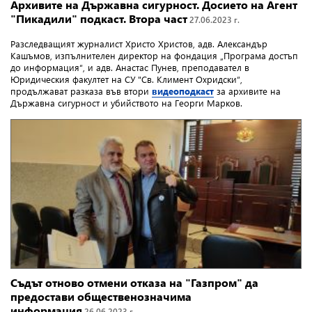
Архивите на Държавна сигурност. Досието на Агент
"Пикадили" подкаст. Втора част
27.06.2023 г.
Разследващият журналист Христо Христов, адв. Александър
Кашъмов, изпълнителен директор на фондация „Програма достъп
до информация“, и адв. Анастас Пунев, преподавател в
Юридическия факултет на СУ "Св. Климент Охридски“,
продължават разказа във втори
видеоподкаст
за
архивите на
Държавна сигурност и убийството на Георги Марков
.
Съдът отново отмени отказа на "Газпром" да
предостави общественозначима
информация
26.06.2023 г.