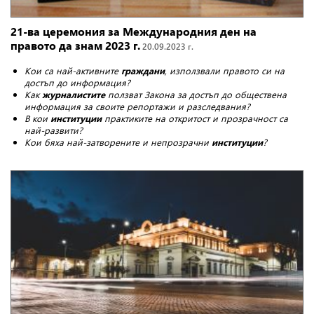
21-ва церемония за Международния ден на
правото да знам 2023 г.
20.09.2023 г.
Кои са най-активните
граждани
, използвали правото си на
достъп до информация?
Как
журналистите
ползват Закона за достъп до обществена
информация за своите репортажи и разследвания?
В кои
институции
практиките на откритост и прозрачност са
най-развити?
Кои бяха най-затворените и непрозрачни
институции
?