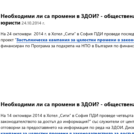
Необходими ли са промени в ЗДОИ? - обществена
юристи
24.10.2014 г.
На 24 октомври 2014 г. в Хотел „Сити” в София ПДИ проведе послед
проект “
Застъпническа кампания за цялостни промени в закон
финансиран по Програма за подкрепа на НПО в България по финанс
Необходими ли са промени в ЗДОИ? - обществен
На 14 октомври 2014 в Хотел „Сити” в София ПДИ проведе четвърта
законодателството за достъп до информация?” със служители от цент
отговорни за предоставянето на информация по реда на ЗДОИ. Диску
кампания за цялостни промени в законодателството за дост