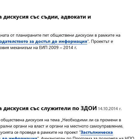
 дискусия със съдии, адвокати и
ната от планираните пет обществени дискусии в рамките на
одателството за достъп до информация
”. Проектът е
овия механизъм на ЕИП 2009 – 2014 г.
а дискусия със служители по ЗДОИ
14.10.2014 г.
 обществена дискусия на тема „Необходими ли са промени в
рални органи на власт и органи на местното самоуправление,
сията се проведе в рамките на проект “
Застъпническа
ъп до информация
”, финансиран по Програма за подкрепа на НПО