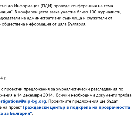
стъп до Информация (ПДИ) проведе конференция на тема
ация”. В конференцията взеха участие близо 100 журналисти,
едседатели на административни съдилища и служители от
о обществена информация от цяла България.
4 г.
 с проектни предложения за журналистически разследвания по
ожения е 14 декември 2014. Всички необходими документи трябва
estigations@aip-bg.org
. Проектните предложения ще бъдат
те на проект
Граждански център в подкрепа на прозрачността
а за България”
.