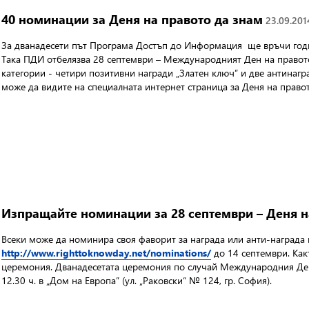
40 номинации за Деня на правото да знам
23.09.2014
За дванадесети път Програма Достъп до Информация ще връчи годи
Така ПДИ отбелязва 28 септември – Международният Ден на правото
категории - четири позитивни награди „Златен ключ” и две антинагр
може да видите на
специалната
интернет
страница за
Деня на право
Изпращайте номинации за 28 септември – Деня н
Всеки може да номинира своя фаворит за награда или анти-награда 
http://www.righttoknowday.net/nominations/
до 14 септември. Как
церемония. Дванадесетата церемония по случай Международния Ден
12.30 ч. в „Дом на Европа” (ул. „Раковски“ № 124, гр. София).