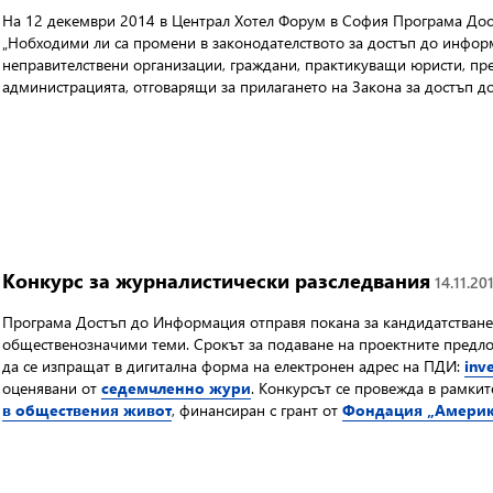
На 12 декември 2014 в Централ Хотел Форум в София Програма До
„Нобходими ли са промени в законодателството за достъп до информ
неправителствени организации, граждани, практикуващи юристи, пр
администрацията, отговарящи за прилагането на Закона за достъп д
Kонкурс за журналистически разследвания
14.11.201
Програма Достъп до Информация отправя покана за кандидатстване
общественозначими теми. Срокът за подаване на проектните предл
да се изпращат в дигитална форма на електронен адрес на ПДИ:
inv
оценявани от
седемчленно жури
. Конкурсът се провежда в рамки
в обществения живот
, финансиран с грант от
Фондация „Америк