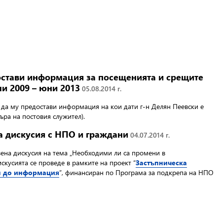
остави информация за посещенията и срещите
и 2009 – юни 2013
05.08.2014 г.
Р да му предостави информация на кои дати г-н Делян Пеевски е
ъра на постовия служител).
а дискусия с НПО и граждани
04.07.2014 г.
вена дискусия на тема „Необходими ли са промени в
скусията се проведе в рамките на проект “
Застъпническа
ъп до информация
”, финансиран по Програма за подкрепа на НПО