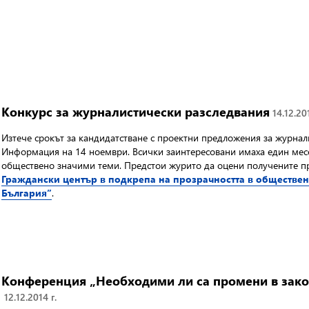
Kонкурс за журналистически разследвания
14.12.201
Изтече срокът за кандидатстване с проектни предложения за журнал
Информация на 14 ноември. Всички заинтересовани имаха един месе
обществено значими теми. Предстои журито да оцени получените пр
Граждански център в подкрепа на прозрачността в обществе
България”
.
Конференция „Необходими ли са промени в зако
12.12.2014 г.