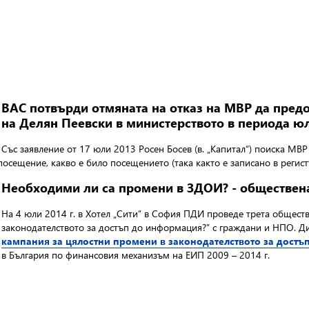
ВАС потвърди отмяната на отказ на МВР да пред
на Делян Пеевски в министерството в периода юл
Със заявление от 17 юли 2013 Росен Босев (в. „Капитал“) поиска МВ
осещение, какво е било посещението (така както е записано в регист
Необходими ли са промени в ЗДОИ? - обществен
На 4 юли 2014 г. в Хотел „Сити” в София ПДИ проведе трета общест
законодателството за достъп до информация?” с граждани и НПО. Ди
кампания за цялостни промени в законодателството за дост
в България по финансовия механизъм на ЕИП 2009 – 2014 г.