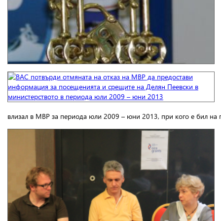
влизал в МВР за периода юли 2009 – юни 2013, при кого е бил на п