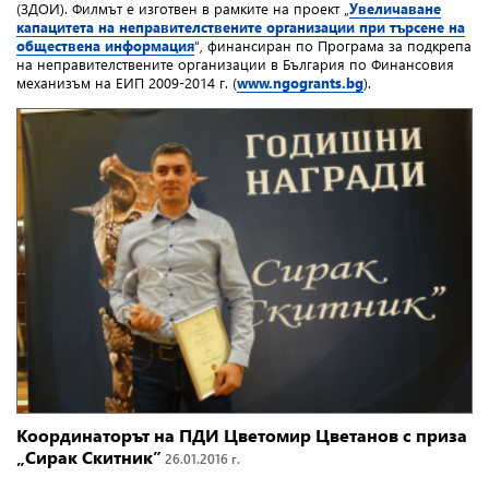
(ЗДОИ). Филмът е изготвен в рамките на проект „
Увеличаване
капацитета на неправителствените организации при търсене на
обществена информация
“, финансиран по Програма за подкрепа
на неправителствените организации в България по Финансовия
механизъм на ЕИП 2009-2014 г. (
www.ngogrants.bg
).
Координаторът на ПДИ Цветомир Цветанов с приза
„Сирак Скитник”
26.01.2016 г.