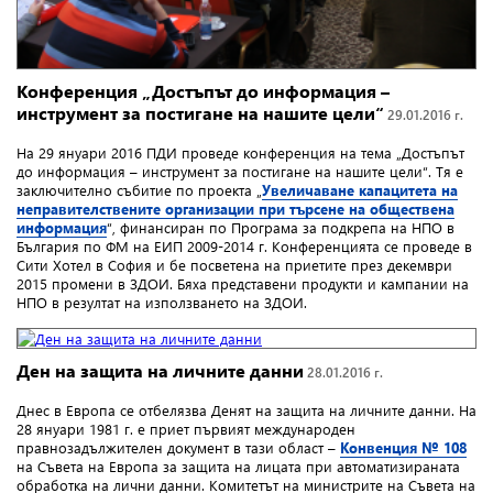
Конференция „Достъпът до информация –
инструмент за постигане на нашите цели“
29.01.2016 г.
На 29 януари 2016 ПДИ проведе конференция на тема „Достъпът
до информация – инструмент за постигане на нашите цели“. Тя е
заключително събитие по проекта „
Увеличаване капацитета на
неправителствените организации при търсене на обществена
информация
“, финансиран по Програма за подкрепа на НПО в
България по ФМ на ЕИП 2009-2014 г. Конференцията се проведе в
Сити Хотел в София и бе посветена на приетите през декември
2015 промени в ЗДОИ. Бяха представени продукти и кампании на
НПО в резултат на използването на ЗДОИ.
Ден на защита на личните данни
28.01.2016 г.
Днес в Европа се отбелязва Денят на защита на личните данни. На
28 януари 1981 г. е приет първият международен
правнозадължителен документ в тази област –
Конвенция № 108
на Съвета на Европа за защита на лицата при автоматизираната
обработка на лични данни. Комитетът на министрите на Съвета на