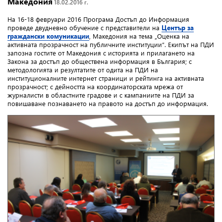
Македония
18.02.2016 г.
На 16-18 февруари 2016 Програма Достъп до Информация
проведе двудневно обучение с представители на
Център за
граждански комуникации
, Македония на тема „Оценка на
активната прозрачност на публичните институции“. Екипът на ПДИ
запозна гостите от Македония с историята и прилагането на
Закона за достъп до обществена информация в България; с
методологията и резултатите от одита на ПДИ на
институционалните интернет страници и рейтинга на активната
прозрачност; с дейността на координаторската мрежа от
журналисти в областните градове и с кампаниите на ПДИ за
повишаване познаването на правото на достъп до информация.