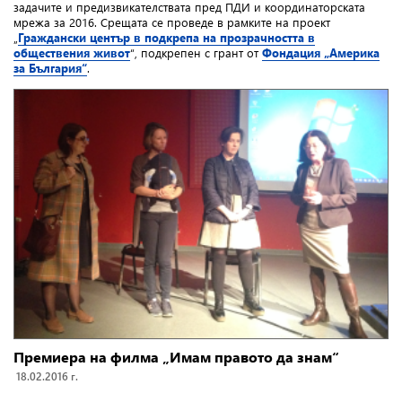
задачите и предизвикателствата пред ПДИ и координаторската
мрежа за 2016. Срещата се проведе в рамките на проект
„
Граждански център в подкрепа на прозрачността в
обществения живот
“, подкрепен с грант от
Фондация „Америка
за България“
.
Премиера на филма „Имам правото да знам“
18.02.2016 г.