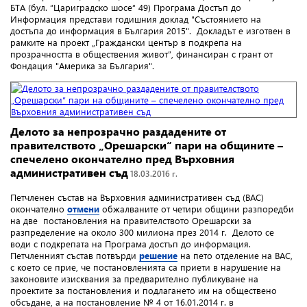
БTA (бул. “Цариградско шосе“ 49) Програма Достъп до
Информация представи годишния доклад "Състоянието на
достъпа до информация в България 2015". Докладът е изготвен в
рамките на проект „Граждански център в подкрепа на
прозрачността в обществения живот”, финансиран с грант от
Фондация "Америка за България".
Делото за непрозрачно раздадените от
правителството „Орешарски“ пари на общините –
спечелено окончателно пред Върховния
административен съд
18.03.2016 г.
Петчленен състав на Върховния административен съд (ВАС)
окончателно
отмени
обжалваните от четири общини разпоредби
на две постановления на правителството Орешарски за
разпределение на около 300 милиона през 2014 г. Делото се
води с подкрепата на Програма достъп до информация.
Петчленният състав потвърди
решение
на пето отделение на ВАС,
с което се прие, че постановленията са приети в нарушение на
законовите изисквания за предварително публикуване на
проектите за постановления и подлагането им на обществено
обсъдане, а на постановление № 4 от 16.01.2014 г. в