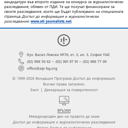
кандидатури във второто издание на конкурса за журналистически
разследвания, обявен от ПДИ. Те ще получат финансиране за
своите разследвания, които ще бъдат публикувани на специалната
страница
Достъп до информация и журналистически
разследвания
:
www.ati-journalists.net
.
бул. Васил Левски №76, ет. 3, ап. 3, София 1142
(02) 988 50 62
···
(02) 981 97 91
···
(02) 986 77 09
office@aip-bg.org
© 1999-2026 Фондация Програма Достъп до информация.
Всички права запазени.
Екип
|
Декларация за поверителност
ВРЪЗКИ
Международен ден на правото да знам
Достъп до информация и журналистически разследвания
Форум Достъп до информация