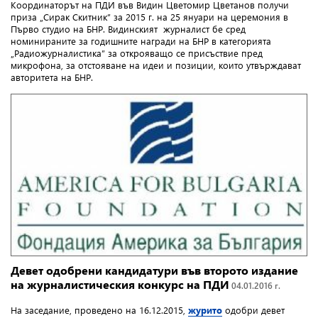
Координаторът на ПДИ във Видин Цветомир Цветанов получи
приза „Сирак Скитник” за 2015 г. на 25 януари на церемония в
Първо студио на БНР. Видинският журналист бе сред
номинираните за годишните награди на БНР в категорията
„Радиожурналистика” за открояващо се присъствие пред
микрофона, за отстояване на идеи и позиции, които утвърждават
авторитета на БНР.
Девет одобрени кандидатури във второто издание
на журналистическия конкурс на ПДИ
04.01.2016 г.
На заседание, проведено на 16.12.2015,
журито
одобри девет