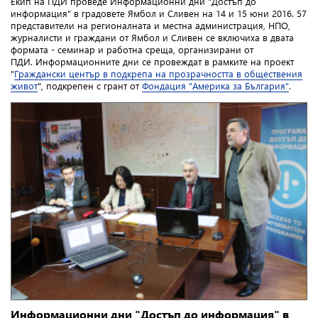
Екип на ПДИ проведе Информационни дни "Достъп до
информация" в градовете Ямбол и Сливен на 14 и 15 юни 2016. 57
представители на регионалната и местна администрация, НПО,
журналисти и граждани от Ямбол и Сливен се включиха в двата
формата - семинар и работна среща, организирани от
ПДИ. Информационните дни се провеждат в рамките на проект
"
Граждански център в подкрепа на прозрачността в обществения
живот
", подкрепен с грант от
Фондация "Америка за България"
.
Информационни дни "Достъп до информация" в