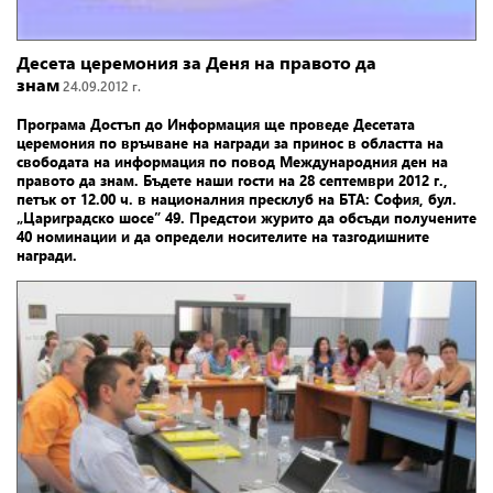
Десета церемония за Деня на правото да
знам
24.09.2012 г.
Програма Достъп до Информация
ще проведе Десетата
церемония по връчване на награди за принос в областта на
свободата на информация по повод Международния ден на
правото да знам. Бъдете наши гости на 28 септември 2012 г.,
петък от 12.00 ч. в националния пресклуб на БТА: София, бул.
„Цариградско шосе” 49. Предстои журито да обсъди получените
40 номинации и да определи носителите на тазгодишните
награди.