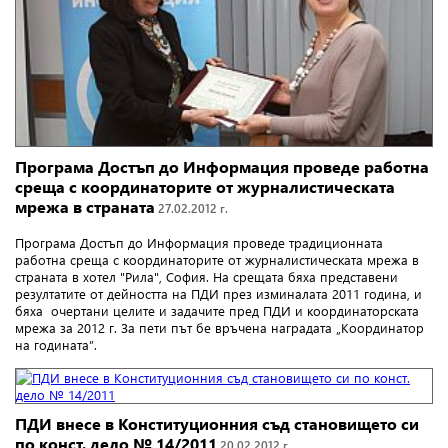
Програма Достъп до Информация проведе работна
среща с координаторите от журналистическата
мрежа в страната
27.02.2012 г.
Програма Достъп до Информация проведе традиционната
работна среща с координаторите от журналистическата мрежа в
страната в хотел "Рила", София. На срещата бяха представени
резултатите от дейността на ПДИ през изминалата 2011 година, и
бяха очертани целите и задачите пред ПДИ и координаторската
мрежа за 2012 г. За пети път бе връчена наградата „Координатор
на годината”.
ПДИ внесе в Конституционния съд становището си
по конст. дело № 14/2011
20.02.2012 г.