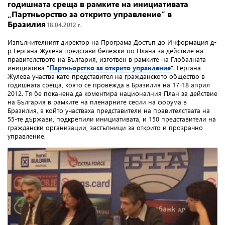
годишната среща в рамките на инициативата
„Партньорство за открито управление” в
Бразилия
18.04.2012 г.
Изпълнителният директор на Програма Достъп до Информация д-
р Гергана Жулева представи бележки по Плана за действие на
правителството на България, изготвен в рамките на Глобалната
инициатива "
Партньорство за открито управление
". Гергана
Жулева участва като представител на гражданското общество в
годишната среща, която се провежда в Бразилия на 17-18 април
2012. Тя бе поканена да коментира националния План за действие
на България в рамките на пленарните сесии на форума в
Бразилия, в който участваха представители на правителствата на
55-те държави, подкрепили инициативата, и 150 представители на
граждански организации, застъпници за открито и прозрачно
управление.