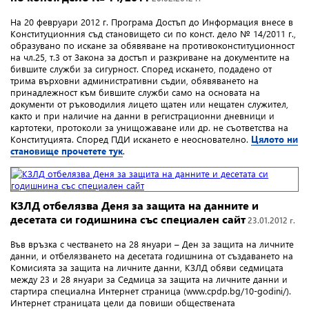
На 20 февруари 2012 г. Програма Достъп до Информация внесе в
Конституционния съд становището си по конст. дело № 14/2011 г.,
образувано по искане за обявяване на противоконституционност
на чл.25, т.3 от Закона за достъп и разкриване на документите на
бившите служби за сигурност. Според искането, подадено от
трима върховни административни съдии, обявяването на
принадлежност към бившите служби само на основата на
документи от ръководилия лицето щатен или нещатен служител,
както и при наличие на данни в регистрационни дневници и
картотеки, протоколи за унищожаване или др. не съответства на
Конституцията. Според ПДИ искането е неоснователно.
Цялото ни
становище прочетете тук
.
КЗЛД отбелязва Деня за защита на данните и
десетата си годишнина със специален сайт
23.01.2012 г.
Във връзка с честването на 28 януари – Ден за защита на личните
данни, и отбелязването на десетата годишнина от създаването на
Комисията за защита на личните данни, КЗЛД обяви седмицата
между 23 и 28 януари за Седмица за защита на личните данни и
стартира специална Интернет страница (www.cpdp.bg/10-godini/).
Интернет страницата цели да повиши обществената