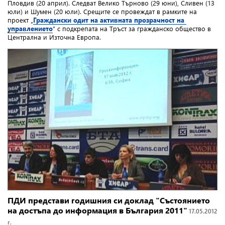
Пловдив (20 април). Следват Велико Търново (29 юни), Сливен (13
юли) и Шумен (20 юли). Срещите се провеждат в рамките на
проект „
Граждански одит на активната прозрачност на
управлението
” с подкрепата на Тръст за гражданско общество в
Централна и Източна Европа.
ПДИ представи годишния си доклад "Състоянието
на достъпа до информация в България 2011"
17.05.2012
г.