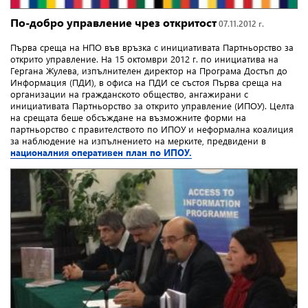
По-добро управление чрез откритост
07.11.2012 г.
Първа среща на НПО във връзка с инициативата Партньорство за
открито управление. На 15 октомври 2012 г. по инициатива на
Гергана Жулева, изпълнителен директор на Програма Достъп до
Информация (ПДИ), в офиса на ПДИ се състоя Първа среща на
организации на гражданското общество, ангажирани с
инициативата Партньорство за открито управление (ИПОУ). Целта
на срещата беше обсъждане на възможните форми на
партньорство с правителството по ИПОУ и неформална коалиция
за наблюдение на изпълнението на мерките, предвидени в
националния оперативен план по ИПОУ.