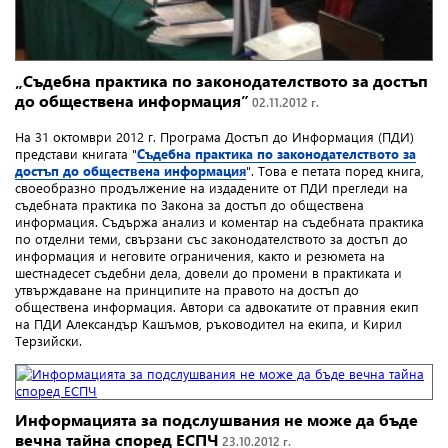
„Съдебна практика по законодателството за достъп
до обществена информация”
02.11.2012 г.
На 31 октомври 2012 г. Програма Достъп до Информация (ПДИ)
представи книгата "
Съдебна практика по законодателството за
достъп до обществена информация
". Това е петата поред книга,
своеобразно продължение на издадените от ПДИ прегледи на
съдебната практика по Закона за достъп до обществена
информация. Съдържа анализ и коментар на съдебната практика
по отделни теми, свързани със законодателството за достъп до
информация и неговите ограничения, както и резюмета на
шестнадесет съдебни дела, довели до промени в практиката и
утвърждаване на принципите на правото на достъп до
обществена информация. Автори са адвокатите от правния екип
на ПДИ Александър Кашъмов, ръководител на екипа, и Кирил
Терзийски.
Информацията за подслушвания не може да бъде
вечна тайна според ЕСПЧ
23.10.2012 г.