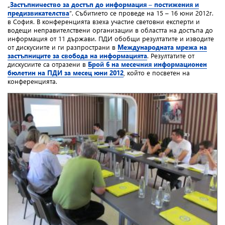
„
Застъпничество за достъп до информация – постижения и
предизвикателства
”. Събитието се проведе на 15 – 16 юни 2012г.
в София. В конференцията взеха участие световни експерти и
водещи неправителствени организации в областта на достъпа до
информация от 11 държави. ПДИ обобщи резултатите и изводите
от дискусиите и ги разпространи в
Международната мрежа на
застъпниците за свобода на информацията
.
Резултатите от
дискусиите са отразени в
Брой 6 на месечния информационен
бюлетин на ПДИ за месец юни 2012
, който е посветен на
конференцията.