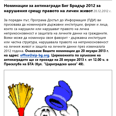
Номинации за антинагради Биг Брадър 2012 за
нарушения срещу правото на личен живот
20.12.2012 г.
За пореден път, Програма Достъп до Информация (ПДИ) ви
призовава да номинирате държавни институции, фирми и лица,
които са нарушили или нарушават правото на лична
неприкосновеност и защитата на личните данни на гражданите.
Всеки може да номинира своя фаворит - държавна институция
или частна структура, нарушавала правото на неприкосновеност
на личния живот и защита на личните данни през изминалата
2012 година.
Очакваме Вашите номинации до 20 януари 2013 г.
на адрес:
office@aip-bg.org
. Церемонията по връчване на
антинаградите ще се проведе на 28 януари 2013 г. от 12.00 ч. в
Пресклуба на БТА (бул. "Цариградско шосе" 49).