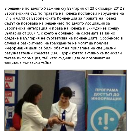
В решение по делото Хаджиев с/у България от 23 октомври 2012 г.
Европейският съд по правата на човека постанови нарушение на
чл.8 и чл.13 от Европейската Конвенция за правата на човека.
Съдът се позовава на решението по делото Асоциация за
Европейска интеграция и права на човека и Екимджиев срещу
България от 2007 г., с което е обявено, че системата за тайно
следене в България не съответства на Конвенцията. Особеното в
случая е разкритието, че гражданите не могат да получат
информация дали са били обект на прилагане на специални
разузнавателни средства (СРС), дори когато активно са поискали
такава информация, тъй като съдилищата се позовават на
защитена със закон тайна.