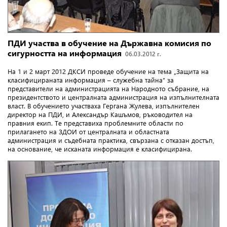
ПДИ участва в обучение на Държавна комисия по
сигурността на информация
06.03.2012 г.
На 1 и 2 март 2012 ДКСИ проведе обучение на тема „Защита на
класифицираната информация – служебна тайна” за
представители на администрацията на Народното събрание, на
президентството и централната администрация на изпълнителната
власт. В обучението участваха Гергана Жулева, изпълнителен
директор на ПДИ, и Александър Кашъмов, ръководител на
правния екип. Те представиха проблемните области по
прилагането на ЗДОИ от централната и областната
администрация и съдебната практика, свързана с отказан достъп,
на основание, че исканата информация е класифицирана.