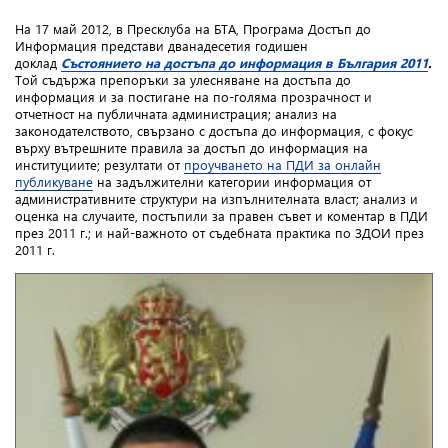
На 17 май 2012, в Пресклуба на БТА, Програма Достъп до
Информация представи дванадесетия годишен
доклад
Състоянието на достъпа до информация в България 2011
.
Той съдържа
препоръки за улесняване на достъпа до
информация и за постигане на по-голяма прозрачност и
отчетност на публичната администрация; анализ на
законодателството, свързано с достъпа до информация, с фокус
върху вътрешните правила за достъп до информация на
институциите;
резултати от
проучването на ПДИ
за онлайн
публикуване
на задължителни категории информация от
административните структури на изпълнителната власт;
анализ и
оценка на случаите, постъпили за правен съвет и коментар в ПДИ
през 2011 г.; и най-важното от съдебната практика по ЗДОИ през
2011 г.