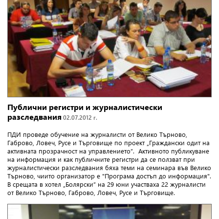
Публични регистри и журналистически
разследвания
02.07.2012 г.
ПДИ проведе обучение на журналисти от Велико Търново,
Габрово, Ловеч, Русе и Търговище по проект „Граждански одит на
активната прозрачност на управлението”. Активното публикуване
на информация и как публичните регистри да се ползват при
журналистически разследвания бяха теми на семинара във Велико
Търново, чиито организатор е "Програма достъп до информация".
В срещата в хотел „Болярски” на 29 юни участваха 22 журналисти
от Велико Търново, Габрово, Ловеч, Русе и Търговище.