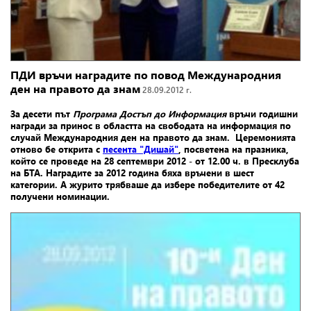
ПДИ връчи наградите по повод Международния
ден на правото да знам
28.09.2012 г.
За десети път
Програма Достъп до Информация
връчи годишни
награди за принос в областта на свободата на информация по
случай Международния ден на правото да знам. Церемонията
отново бе открита с
песента "Дишай"
, посветена на празника,
който се проведе на 28 септември 2012 - от 12.00 ч. в Пресклуба
на БТА. Наградите за 2012 година бяха връчени в шест
категории. А журито трябваше да избере победителите от 42
получени номинации.