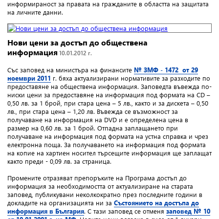
информираност за правата на гражданите в областта на защитата
на личните данни.
Нови цени за достъп до обществена
информация
10.01.2012 г.
Със заповед на министъра на финансите
№ ЗМФ - 1472 от 29
ноември 2011
г. бяха актуализирани нормативите за разходите по
предоставяне на обществена информация. Заповедта въвежда по-
ниски цени за предоставяне на информация под формата на CD –
0,50 лв. за 1 брой, при стара цена – 5 лв., както и за дискета – 0,50
лв., при стара цена – 1,20 лв. Въвежда се възможност за
получаване на информация на DVD и е определена цена в
размер на 0,60 лв. за 1 брой. Отпадна заплащането при
получаване на информация под формата на устна справка и чрез
електронна поща. За получаването на информация под формата
на копие на хартиен носител търсещите информация ще заплащат
както преди - 0,09 лв. за страница.
Промените отразяват препоръките на Програма достъп до
информация за необходимостта от актуализиране на старата
заповед, публикувани неколкократно през последните години в
докладите на организацията ни за
Състоянието на достъпа до
информация в България
. С тази заповед се отменя
заповед № 10