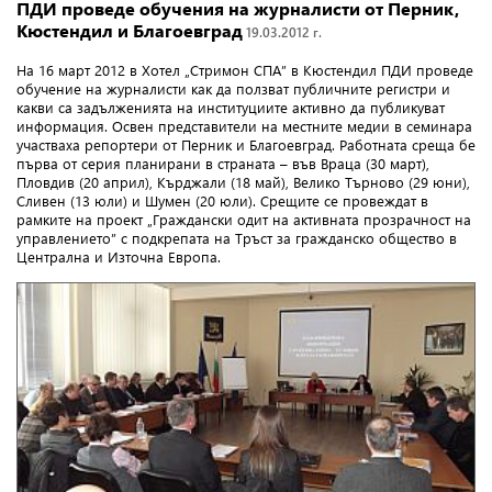
ПДИ проведе обучения на журналисти от Перник,
Кюстендил и Благоевград
19.03.2012 г.
На 16 март 2012 в Хотел „Стримон СПА” в Кюстендил ПДИ проведе
обучение на журналисти как да ползват публичните регистри и
какви са задълженията на институциите активно да публикуват
информация. Освен представители на местните медии в семинара
участваха репортери от Перник и Благоевград. Работната среща бе
първа от серия планирани в страната – във Враца (30 март),
Пловдив (20 април), Кърджали (18 май), Велико Търново (29 юни),
Сливен (13 юли) и Шумен (20 юли). Срещите се провеждат в
рамките на проект „Граждански одит на активната прозрачност на
управлението” с подкрепата на Тръст за гражданско общество в
Централна и Източна Европа.