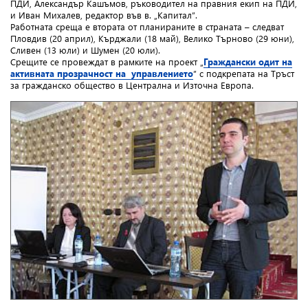
ПДИ, Александър Кашъмов, ръководител на правния екип на ПДИ,
и Иван Михалев, редактор във в. „Капитал”.
Работната среща е втората от планираните в страната – следват
Пловдив (20 април), Кърджали (18 май), Велико Търново (29 юни),
Сливен (13 юли) и Шумен (20 юли).
Срещите се провеждат в рамките на проект „
Граждански одит на
активната прозрачност на управлението
” с подкрепата на Тръст
за гражданско общество в Централна и Източна Европа.