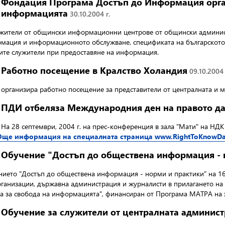
Фондация Програма Достъп до Информация орган
информацията
30.10.2004 г.
служители от общински информационни центрове от общински админист
рмация и информационното обслужване, спецификата на българското з
ите служители при предоставяне на информация.
Работно посещение в Кралство Холандия
09.10.2004 
 организира работно посещение
за представители от централната и м
ПДИ отбеляза Международния ден на правото да 
На 28 септември, 2004 г.
на прес-конференция в зала "Мати" на НДК
Още информация на специалната страница www.RightToKnowDay
Обучение "Достъп до обществена информация - 
ието "Достъп до обществена информация - норми и практики"
на 16
организации, държавна администрация и журналисти в прилагането на
она за свобода на информацията", финансиран от Програма МАТРА на 
Обучение за служители от централната админис