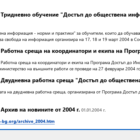
Тридневно обучение "Достъп до обществена инф
ена информация - норми и практики"
за обучители, които да обучав
за свобода на информация организира на 17, 18 и 19 март 2004 в Со
Работна среща на координатори и екипа на Про
Работна среща на координатори и екипа на Програма Достъп до И
нистерство на външните работи се проведе на 27 февруари 2004 годи
Двудневна работна среща "Достъп до обществен
ата на двудневна работна среща, организирана от Програма Достъп
Архив на новините от 2004 г.
01.01.2004 г.
p-bg.org/archive_2004.htm