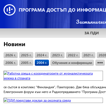
ЗА ПДИ
Новини
2026 г.
2025 г.
2024 г.
2023 г.
2022 г.
2021 г.
2020
2006 г.
2005 г.
2004 г.
Обучения и конференции
се състоя в комплекс “Финландия”, Пампорово. Две бяха обсъжда
Електронния форум към него и Радиопредаването “Програма Дос