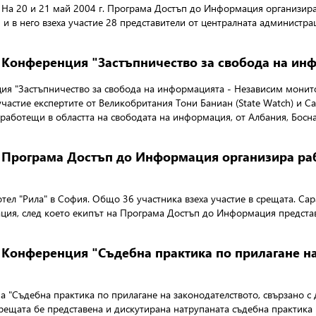
На 20 и 21 май 2004 г. Програма Достъп до Информация организира
 и в него взеха участие 28 представители от централната администра
Конференция "Застъпничество за свобода на ин
нция "Застъпничество за свобода на информацията - Независим мони
участие експертите от Великобритания Тони Баниан (State Watch) и Сар
и, работещи в областта на свободата на информация, от Албания, Бос
Програма Достъп до Информация организира раб
хотел "Рила" в София. Общо 36 участника взеха участие в срещата. Са
ация, след което екипът на Програма Достъп до Информация предста
Конференция "Съдебна практика по прилагане на
"Съдебна практика по прилагане на законодателството, свързано с 
 срещата бе представена и дискутирана натрупаната съдебна практика