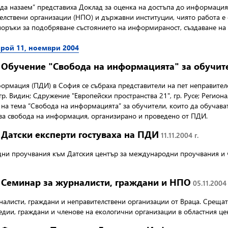
а назаем” представиха Доклад за оценка на достъпа до информация,
елствени организации (НПО) и държавни институции, чиято работа е 
поръки за подобряване състоянието на информираност, създаване на 
ой 11, ноември 2004
Обучение "Свобода на информацията" за обучит
нформация (ПДИ) в София
се събраха представители на пет неправите
р. Видин; Сдружение "Европейски пространства 21", гр. Русе; Регион
е на тема “Свобода на информацията” за обучители, които да обучав
 за свобода на информация, организирано и проведено от ПДИ.
Датски експерти гостуваха на ПДИ
11.11.2004 г.
дни проучвания към Датския център за международни проучвания и ч
Семинар за журналисти, граждани и НПО
05.11.2004 
налисти, граждани и неправителствени организации от Враца. Срещат
медии, граждани и членове на екологични организации в областния це