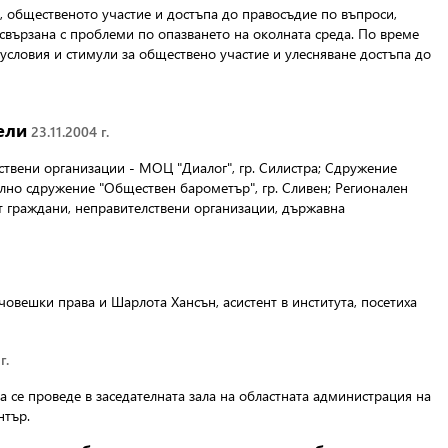
 общественото участие и достъпа до правосъдие по въпроси,
свързана с проблеми по опазването на околната среда. По време
условия и стимули за обществено участие и улесняване достъпа до
ели
23.11.2004 г.
лствени организации - МОЦ "Диалог", гр. Силистра; Сдружение
ално сдружение "Обществен барометър", гр. Сливен; Регионален
ат граждани, неправителствени организации, държавна
овешки права и Шарлота Хансън, асистент в института, посетиха
г.
а се проведе в заседателната зала на областната администрация на
нтър.