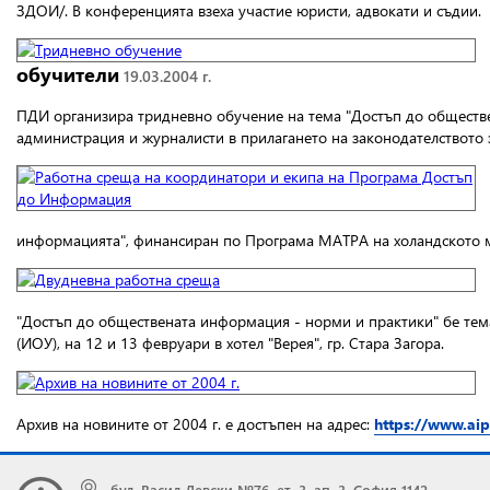
ЗДОИ/. В конференцията взеха участие юристи, адвокати и съдии.
обучители
19.03.2004 г.
ПДИ организира тридневно обучение на тема "Достъп до обществ
администрация и журналисти в прилагането на законодателството 
информацията", финансиран по Програма МАТРА на холандското ми
"Достъп до обществената информация - норми и практики" бе тем
(ИОУ),
на 12 и 13 февруари в хотел "Верея", гр. Стара Загора.
Архив на новините от 2004 г. е достъпен на адрес:
https://www.ai
бул. Васил Левски №76, ет. 3, ап. 3, София 1142