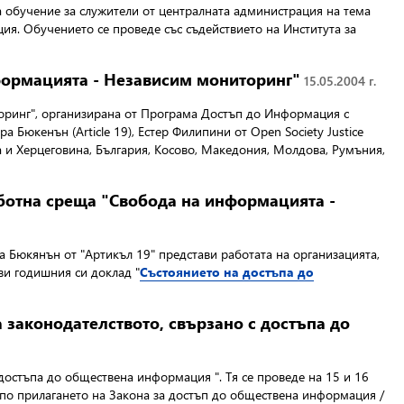
 обучение за служители от централната администрация на тема
ция. Обучението се проведе със съдействието на Института за
формацията - Независим мониторинг"
15.05.2004 г.
торинг", организирана от Програма Достъп до Информация с
а Бюкенън (Article 19), Естер Филипини от Open Society Justice
на и Херцеговина, България, Косово, Македония, Молдова, Румъния,
отна среща "Свобода на информацията -
ра Бюкянън от "Артикъл 19" представи работата на организацията,
ви годишния си доклад "
Състоянието на достъпа до
 законодателството, свързано с достъпа до
достъпа до обществена информация ".
Тя се проведе на 15 и 16
 по прилагането на Закона за достъп до обществена информация /