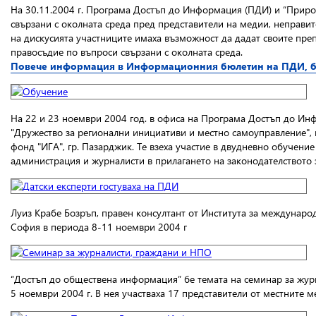
На 30.11.2004 г. Програма Достъп до Информация (ПДИ) и “Природ
свързани с околната среда
пред представители на медии, неправит
на дискусията участниците имаха възможност да дадат своите пре
правосъдие по въпроси свързани с околната среда.
Повече информация в Информационния бюлетин на ПДИ, бр
На 22 и 23 ноември 2004 год. в офиса на Програма Достъп до И
"Дружество за регионални инициативи и местно самоуправление", г
фонд "ИГА", гр. Пазарджик. Те взеха участие в двудневно обучени
администрация и журналисти в прилагането на законодателството
Луиз Крабе Бозръп, правен консултант от Института за междунаро
София в периода 8-11 ноември 2004 г
“Достъп до обществена информация”
бе темата на семинар за жур
5 ноември 2004 г. В нея участваха 17 представители от местните 