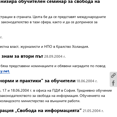
изира обучителен семинар за свобода на
рации в страната. Целта бе да се представят международните
аконодателство в тази сфера, както и да се допринесе за
г.
естна власт, журналисти и НПО в Кралство Холандия.
знам за втори път
28.09.2004 г.
 бяха представени номинациите и обявени наградите по повод
.net.
норми и практики" за обучители
18.06.2004 г.
, 17 и 18.06.2004 г. в офиса на ПДИ в София. Тридневно обучение
 законодателството за свобода на информация. Обучението на
холандското министерство на външните работи.
трация „Свобода на информацията“
21.05.2004 г.