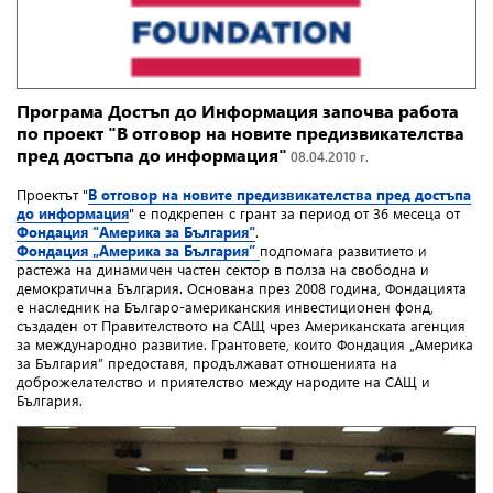
Програма Достъп до Информация започва работа
по проект "В отговор на новите предизвикателства
пред достъпа до информация"
08.04.2010 г.
Проектът "
В отговор на новите предизвикателства пред достъпа
до информация
" е подкрепен с грант за период от 36 месеца от
Фондация "Америка за България"
.
Фондация „Америка за България”
подпомага развитието и
растежа на динамичен частен сектор в полза на свободна и
демократична България. Основана през 2008 година, Фондацията
е наследник на Българо-американския инвестиционен фонд,
създаден от Правителството на САЩ чрез Американската агенция
за международно развитие. Грантовете, които Фондация „Америка
за България” предоставя, продължават отношенията на
доброжелателство и приятелство между народите на САЩ и
България.