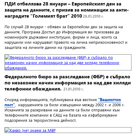
ПДИ отбелязва 28 януари – Европейският ден за
защита на данните, с призив за номинации за анти-
наградите “Големият брат” 2010
28.01.2010 г.
По случай 28 януари - обявен за Европейски ден за защита на
данните, Програма Достъп до Информация ви призовава да
номинирате държавни институции, фирми и лица, които са
нарушили или нарушават правото на лична неприкосновеност и
защитата на личните данни на гражданите.
Федералното бюро за разследване (ФБР) е събрало
по незаконен начин информация за над две хиляди
телефонни обаждания.
21.01.2010 г.
Според информацията, публикувана във вестник
"Вашингтон
пост"
, нарушенията са били извършени между 2002 г. и 2006 г.
Исканията за разкриване на данните са били отправяни към
телефонните компании в САЩ на базата на изфабрикувани
подозрения за терористична дейност.