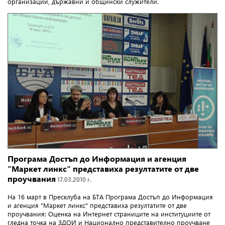
организации, държавни и общински служители.
Програма Достъп до Информация и агенция
"Маркет линкс" представиха резултатите от две
проучвания
17.03.2010 г.
На 16 март в Пресклуба на БTA Програма Достъп до Информация
и агенция "Маркет линкс" представиха резултатите от две
проучвания: Оценка на Интернет страниците на институциите от
гледна точка на ЗДОИ и Национално представително проучване