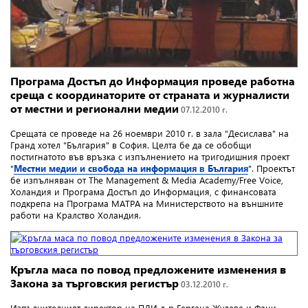
Програма Достъп до Информация проведе работна
среща с координаторите от страната и журналисти
от местни и регионални медии
07.12.2010 г.
Срещата се проведе на 26 ноември 2010 г. в зала "Десислава" на
Гранд хотел "България" в София. Целта бе да се обобщи
постигнатото във връзка с изпълнението на тригодишния проект
"
Местни медии и свобода на информация в България
". Проектът
бе изпълняван от The Management & Media Academy/Free Voice,
Холандия и Програма Достъп до Информация, с финансовата
подкрепа на Програма МАТРА на Министерството на външните
работи на Кралство Холандия.
Кръгла маса по повод предложените изменения в
Закона за търговския регистър
03.12.2010 г.
Изпълнителният директор на ПДИ д-р Гергана Жулева и Фани