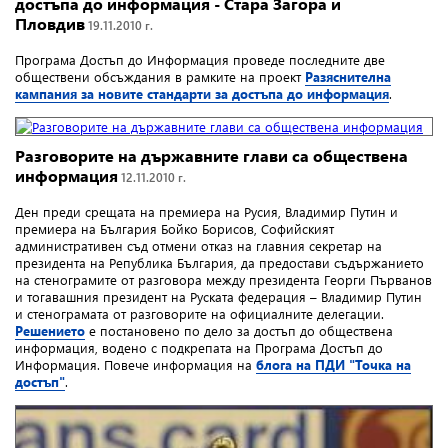
достъпа до информация - Стара Загора и
Пловдив
19.11.2010 г.
Програма Достъп до Информация проведе последните две
обществени обсъждания в рамките на проект
Разяснителна
кампания за новите стандарти за достъпа до информация
.
Разговорите на държавните глави са обществена
информация
12.11.2010 г.
Ден преди срещата на премиера на Русия, Владимир Путин и
премиера на България Бойко Борисов, Софийският
административен съд отмени отказ на главния секретар на
президента на Република България, да предостави съдържанието
на стенограмите от разговора между президента Георги Първанов
и тогавашния президент на Руската федерация – Владимир Путин
и стенограмата от разговорите на официалните делегации.
Решението
е постановено по дело за достъп до обществена
информация, водено с подкрепата на Програма Достъп до
Информация. Повече информация на
блога на ПДИ "Точка на
достъп"
.