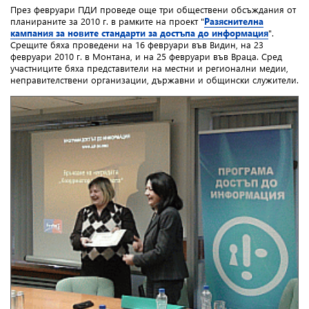
През февруари ПДИ проведе още три обществени обсъждания от
планираните за 2010 г. в рамките на проект "
Разяснителна
кампания за новите стандарти за достъпа до информация
".
Срещите бяха проведени на 16 февруари във Видин, на 23
февруари 2010 г. в Монтана, и на 25 февруари във Враца. Сред
участниците бяха представители на местни и регионални медии,
неправителствени организации, държавни и общински служители.