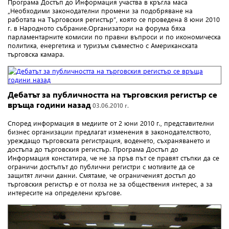
Програма Достъп до Информация участва в кръгла маса
„Необходими законодателни промени за подобряване на
работата на Търговския регистър”, която се проведена 8 юни 2010
г. в Народното събрание.
Организатори на форума бяха
парламентарните комисии по правни въпроси и по икономическа
политика, енергетика и туризъм съвместно с Американската
търговска камара.
Дебатът за публичността на търговския регистър се
връща години назад
03.06.2010 г.
Според информация в медиите от 2 юни 2010 г., представителни
бизнес организации предлагат изменения в законодателството,
уреждащо
търговската регистрация, воденето, съхраняването и
достъпа до
т
ърговския регистър
.
Програма Достъп до
Информация констатира, че не за пръв път се правят стъпки да се
ограничи достъпът до публични регистри с мотивите да се
защитят лични данни. Смятаме, че ограниченият достъп до
търговския регистър е от полза не за обществения интерес, а за
интересите на определени кръгове.