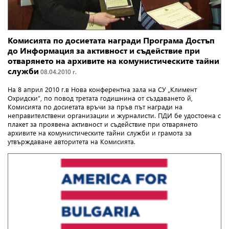
Комисията по досиетата награди Програма Достъп
до Информация за активност и съдействие при
отварянето на архивите на комунистическите тайни
служби
08.04.2010 г.
На 8 април 2010 г.в Нова конферентна зала на СУ „Климент
Охридски”, по повод третата годишнина от създаването й,
Комисията по досиетата връчи за пръв път награди на
неправителствени организации и журналисти. ПДИ бе удостоена с
плакет за проявена активност и съдействие при отварянето
архивите на комунистическите тайни служби и грамота за
утвърждаване авторитета на Комисията.