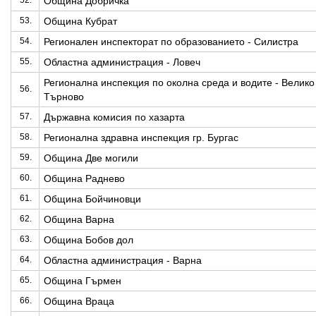
52.
Община Добричка
53.
Община Кубрат
54.
Регионален инспекторат по образованието - Силистра
55.
Областна администрация - Ловеч
Регионална инспекция по околна среда и водите - Велико
56.
Търново
57.
Държавна комисия по хазарта
58.
Регионална здравна инспекция гр. Бургас
59.
Община Две могили
60.
Община Раднево
61.
Община Бойчиновци
62.
Община Варна
63.
Община Бобов дол
64.
Областна администрация - Варна
65.
Община Гърмен
66.
Община Враца