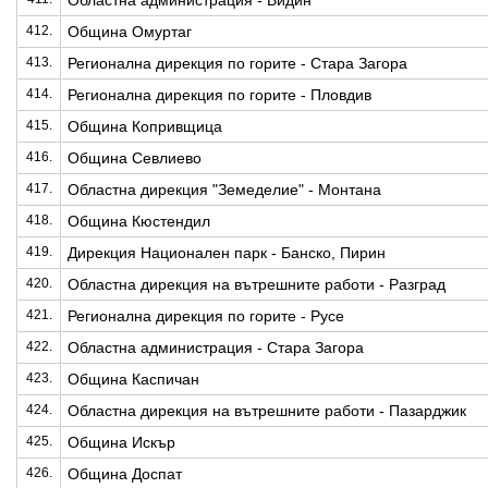
Областна администрация - Видин
412.
Община Омуртаг
413.
Регионална дирекция по горите - Стара Загора
414.
Регионална дирекция по горите - Пловдив
415.
Община Копривщица
416.
Община Севлиево
417.
Областна дирекция "Земеделие" - Монтана
418.
Община Кюстендил
419.
Дирекция Национален парк - Банско, Пирин
420.
Областна дирекция на вътрешните работи - Разград
421.
Регионална дирекция по горите - Русе
422.
Областна администрация - Стара Загора
423.
Община Каспичан
424.
Областна дирекция на вътрешните работи - Пазарджик
425.
Община Искър
426.
Община Доспат