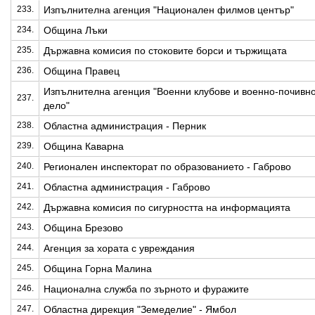
233.
Изпълнителна агенция "Национален филмов център"
234.
Община Лъки
235.
Държавна комисия по стоковите борси и тържищата
236.
Община Правец
Изпълнителна агенция "Военни клубове и военно-почивн
237.
дело"
238.
Областна администрация - Перник
239.
Община Каварна
240.
Регионален инспекторат по образованието - Габрово
241.
Областна администрация - Габрово
242.
Държавна комисия по сигурността на информацията
243.
Община Брезово
244.
Агенция за хората с увреждания
245.
Община Горна Малина
246.
Национална служба по зърното и фуражите
247.
Областна дирекция "Земеделие" - Ямбол