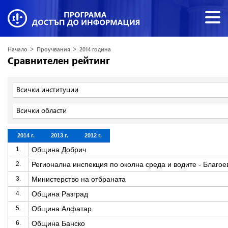
>
>
Начало
Проучвания
2014 година
Сравнителен рейтинг
Всички институции
Всички области
2014 г.
2013 г.
2012 г.
1.
Община Добрич
2.
Регионална инспекция по околна среда и водите - Благое
3.
Министерство на отбраната
4.
Община Разград
5.
Община Алфатар
6.
Община Банско