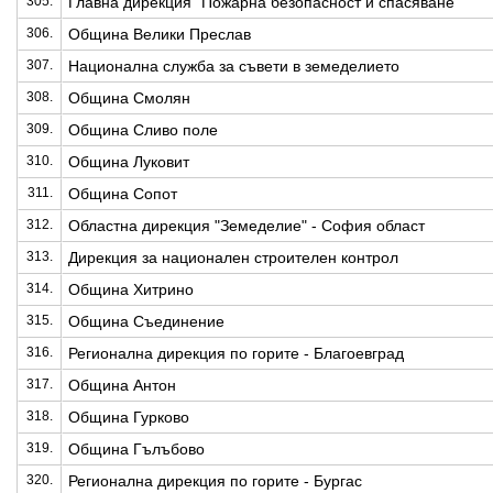
305.
Главна дирекция "Пожарна безопасност и спасяване"
306.
Община Велики Преслав
307.
Национална служба за съвети в земеделието
308.
Община Смолян
309.
Община Сливо поле
310.
Община Луковит
311.
Община Сопот
312.
Областна дирекция "Земеделие" - София област
313.
Дирекция за национален строителен контрол
314.
Община Хитрино
315.
Община Съединение
316.
Регионална дирекция по горите - Благоевград
317.
Община Антон
318.
Община Гурково
319.
Община Гълъбово
320.
Регионална дирекция по горите - Бургас