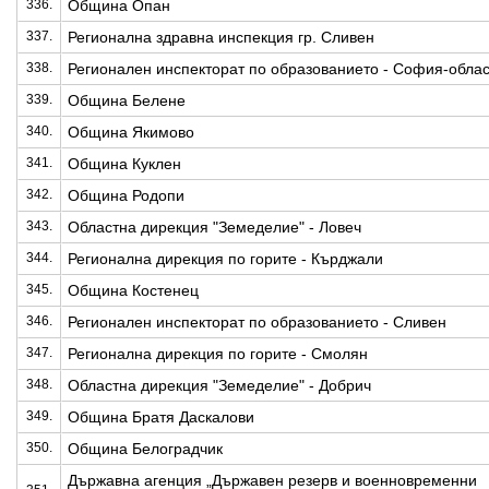
336.
Община Опан
337.
Регионална здравна инспекция гр. Сливен
338.
Регионален инспекторат по образованието - София-облас
339.
Община Белене
340.
Община Якимово
341.
Община Куклен
342.
Община Родопи
343.
Областна дирекция "Земеделие" - Ловеч
344.
Регионална дирекция по горите - Кърджали
345.
Община Костенец
346.
Регионален инспекторат по образованието - Сливен
347.
Регионална дирекция по горите - Смолян
348.
Областна дирекция "Земеделие" - Добрич
349.
Община Братя Даскалови
350.
Община Белоградчик
Държавна агенция „Държавен резерв и военновременни