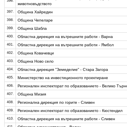
396.
животновъдството
397.
Община Хайредин
398.
Община Чепеларе
399.
Община Шабла
400.
Областна дирекция на вътрешните работи - Варна
401.
Областна дирекция на вътрешните работи - Ямбол
402.
Община Ковачевци
403.
Община Ново село
404.
Областна дирекция "Земеделие" - Стара Загора
405.
Министерство на инвестиционното проектиране
406.
Регионален инспекторат по образованието - Велико Търн
407.
Община Мизия
408.
Регионална дирекция по горите - Сливен
409.
Регионален инспекторат по образованието - Кюстендил
410.
Областна дирекция на вътрешните работи - Сливен
411.