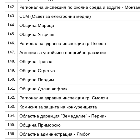
142.
Регионална инспекция по околна среда и водите - Монта
143.
СЕМ (Съвет за електронни медии)
144.
Община Марица
145.
Община Угърчин
146.
Регионална здравна инспекция гр.Плевен
147.
Агенция за устойчиво енергийно развитие
148.
Община Трявна
149.
Община Стрелча
150.
Община Пордим
151.
Община Долни чифлик
152.
Регионална здравна инспекция гр. Смолян
153.
Комисия за защита на конкуренцията
154.
Областна дирекция "Земеделие" - Перник
155.
Община Приморско
156.
Областна администрация - Ямбол