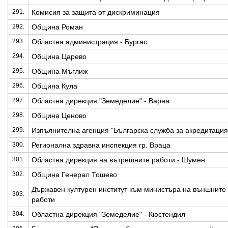
291.
Комисия за защита от дискриминация
292.
Община Роман
293.
Областна администрация - Бургас
294.
Община Царево
295.
Община Мъглиж
296.
Община Кула
297.
Областна дирекция "Земеделие" - Варна
298.
Община Ценово
299.
Изпълнителна агенция "Българска служба за акредитация
300.
Регионална здравна инспекция гр. Враца
301.
Областна дирекция на вътрешните работи - Шумен
302.
Община Генерал Тошево
Държавен културен институт към министъра на външните
303.
работи
304.
Областна дирекция "Земеделие" - Кюстендил