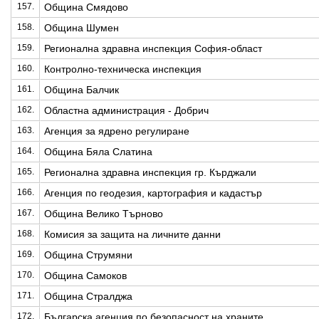
157.
Община Смядово
158.
Община Шумен
159.
Регионална здравна инспекция София-област
160.
Контролно-техническа инспекция
161.
Община Балчик
162.
Областна администрация - Добрич
163.
Агенция за ядрено регулиране
164.
Община Бяла Слатина
165.
Регионална здравна инспекция гр. Кърджали
166.
Агенция по геодезия, картография и кадастър
167.
Община Велико Търново
168.
Комисия за защита на личните данни
169.
Община Струмяни
170.
Община Самоков
171.
Община Стралджа
172.
Българска агенция по безопасност на храните