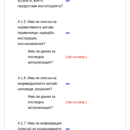
услугите, които
не
предоставя институцията?
А.1.5. Има ли списък на
нормативните актове:
правилници, наредби,
не
инструкции,
постановления?
Има ли данни за
последна
[ без отговор ]
актуализация?
А.1.6. Има ли списък на
индивидуалните актове:
не
заповеди, решения?
Има ли данни за
последна
[ без отговор ]
актуализация?
А.1.7. Има ли информация
(списък) за поддържаните
не