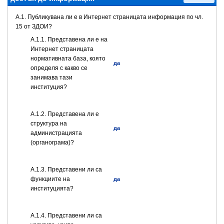
A.1. Публикувана ли е в Интернет страницата информация по чл.
15 от ЗДОИ?
A.1.1. Представена ли е на
Интернет страницата
нормативната база, която
да
определя с какво се
занимава тази
институция?
A.1.2. Представена ли е
структура на
да
администрацията
(органограма)?
А.1.3. Представени ли са
функциите на
да
институцията?
А.1.4. Представени ли са