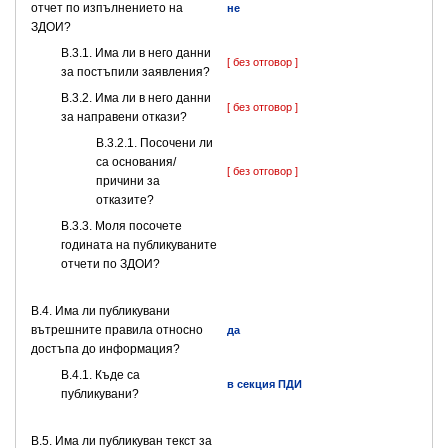
отчет по изпълнението на
не
ЗДОИ?
В.3.1. Има ли в него данни
[ без отговор ]
за постъпили заявления?
В.3.2. Има ли в него данни
[ без отговор ]
за направени откази?
В.3.2.1. Посочени ли
са основания/
[ без отговор ]
причини за
отказите?
В.3.3. Моля посочете
годината на публикуваните
отчети по ЗДОИ?
В.4. Има ли публикувани
вътрешните правила относно
да
достъпа до информация?
В.4.1. Къде са
в секция ПДИ
публикувани?
В.5. Има ли публикуван текст за