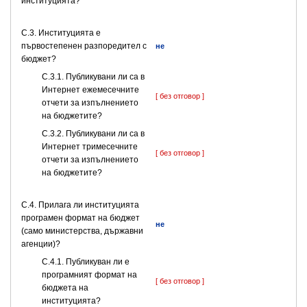
институцията?
C.3. Институцията е
първостепенен разпоредител с
не
бюджет?
С.3.1. Публикувани ли са в
Интернет ежемесечните
[ без отговор ]
отчети за изпълнението
на бюджетите?
С.3.2. Публикувани ли са в
Интернет тримесечните
[ без отговор ]
отчети за изпълнението
на бюджетите?
С.4. Прилага ли институцията
програмен формат на бюджет
не
(само министерства, държавни
агенции)?
С.4.1. Публикуван ли е
програмният формат на
[ без отговор ]
бюджета на
институцията?