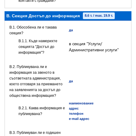
контакти с граждани?
B. Секция Достъп до информация
8.6 т. / max. 19.9 т.
В.1. Обособена ли е такава
да
секция?
В.1.1. Къде намерихте
в секция "Услуги/
секцията "Достъп до
Административни услуги"
информация"?
В.2. Публикувана ли е
информация за звеното в
съответната администрация,
да
което отговаря за приемането
на заявленията за достъп до
обществена информация?
наименование
B.2.1. Каква информация е
адрес
публикувана?
телефон
e-mail адрес
В.3. Публикуван ли е годишен