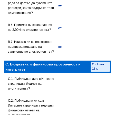
реда за достъп до публичните
не
регистри, които поддържа тази
администрация?
В.6. Приемат ли се заявления
да
по ЗДОИ по електронен път?
В.7. Изисква ли се електронен
подпис за подаване на
не
заявление по електронен път?
C. Бюджетна и финансова прозрачност и
2 т. / max.
13 т.
интегритет
C.1. Публикуван ли е в Интернет
страницата бюджет на
институцията?
C.2. Публикувани ли са в
Интернет страницата годишни
финансови отчети на