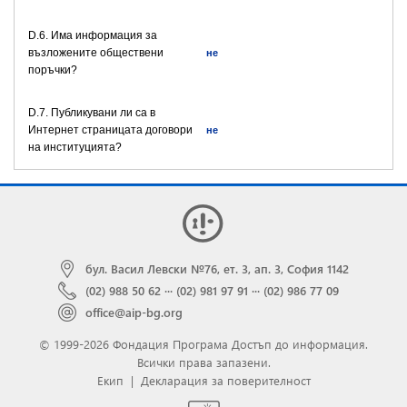
D.6. Има информация за
възложените обществени
не
поръчки?
D.7. Публикувани ли са в
Интернет страницата договори
не
на институцията?
бул. Васил Левски №76, ет. 3, ап. 3, София 1142
(02) 988 50 62
···
(02) 981 97 91
···
(02) 986 77 09
office@aip-bg.org
© 1999-2026 Фондация Програма Достъп до информация.
Всички права запазени.
Екип
|
Декларация за поверителност