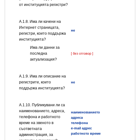
от институцията регистри?
А.1.8. Има ли качени на
Интернет страницата,
не
регистри, които поддържа
институцията?
Има ли данни за
последна
[ без отговор ]
актуализация?
А.1.9. Има ли описание на
регистрите, които
не
поддържа институцията?
А.1.10. Публикувани ли са
наименованието, адреса,
наименованието
телефона и работното
адреса
време на звеното в
телефона
e-mail адрес
съответната
работното време
администрация, за