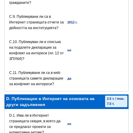
гражданите?
C.9. Публикувани ли са в
Интернет страницата отчети за
2012 г.
дейността на институцията?
C.10. Публикуван ли е списъка
на подалите декларации за
не
конфликт на интереси (чл. 12 от
ЗПУКИ)?
C.11. Публикувани ли са в web
страницата самите декларации
да
за конфликт на интереси?
D. Публикации в Интернет на основата на
2.5 т. / max.
7.5 т.
други задължения
D.1. Има ли в Интернет
страницата секция, в която да
не
се предлагат проекти за
нормативни актове?