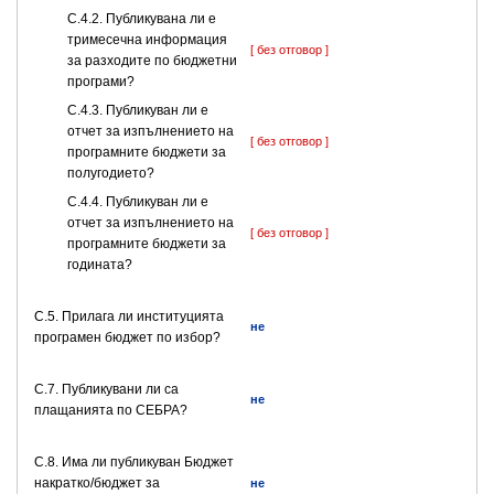
С.4.2. Публикувана ли е
тримесечна информация
[ без отговор ]
за разходите по бюджетни
програми?
С.4.3. Публикуван ли е
отчет за изпълнението на
[ без отговор ]
програмните бюджети за
полугодието?
С.4.4. Публикуван ли е
отчет за изпълнението на
[ без отговор ]
програмните бюджети за
годината?
С.5. Прилага ли институцията
не
програмен бюджет по избор?
С.7. Публикувани ли са
не
плащанията по СЕБРА?
С.8. Има ли публикуван Бюджет
накратко/бюджет за
не