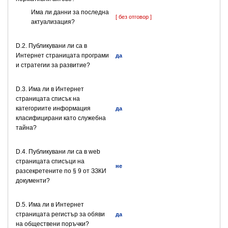
Има ли данни за последна
[ без отговор ]
актуализация?
D.2. Публикувани ли са в
Интернет страницата програми
да
и стратегии за развитие?
D.3. Има ли в Интернет
страницата списък на
категориите информация
да
класифицирани като служебна
тайна?
D.4. Публикувани ли са в web
страницата списъци на
не
разсекретените по § 9 от ЗЗКИ
документи?
D.5. Има ли в Интернет
страницата регистър за обяви
да
на обществени поръчки?