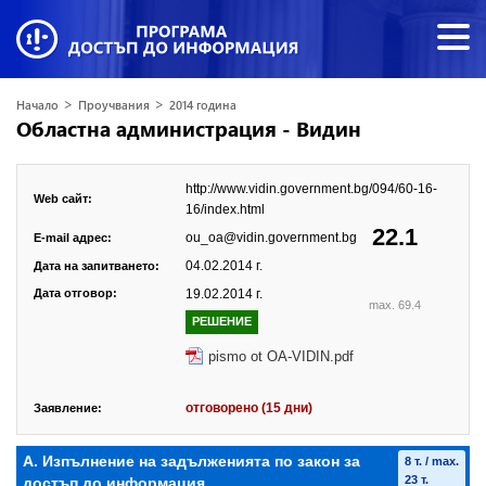
>
>
Начало
Проучвания
2014 година
Областна администрация - Видин
http://www.vidin.government.bg/094/60-16-
Web сайт:
16/index.html
22.1
ou_oa@vidin.government.bg
E-mail адрес:
04.02.2014 г.
Дата на запитването:
Дата отговор:
19.02.2014 г.
max. 69.4
РЕШЕНИЕ
pismo ot OA-VIDIN.pdf
отговорено (15 дни)
Заявление:
А. Изпълнение на задълженията по закон за
8 т. / max.
23 т.
достъп до информация