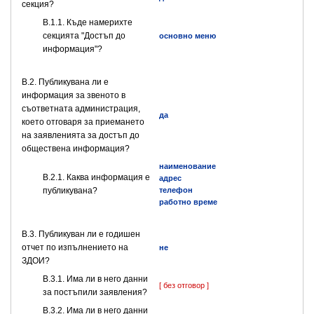
секция?
В.1.1. Къде намерихте
секцията "Достъп до
основно меню
информация"?
В.2. Публикувана ли е
информация за звеното в
съответната администрация,
да
което отговаря за приемането
на заявленията за достъп до
обществена информация?
наименование
B.2.1. Каква информация е
адрес
публикувана?
телефон
работно време
В.3. Публикуван ли е годишен
отчет по изпълнението на
не
ЗДОИ?
В.3.1. Има ли в него данни
[ без отговор ]
за постъпили заявления?
В.3.2. Има ли в него данни