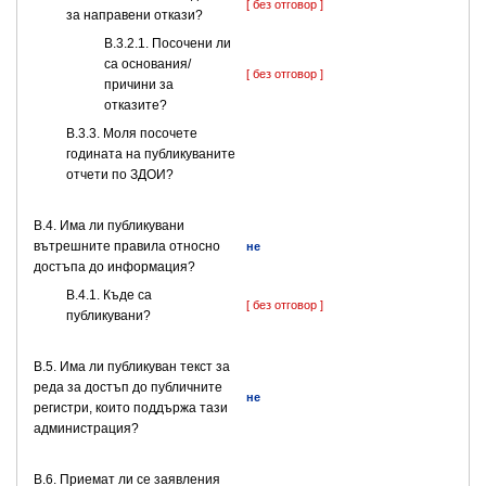
[ без отговор ]
за направени откази?
В.3.2.1. Посочени ли
са основания/
[ без отговор ]
причини за
отказите?
В.3.3. Моля посочете
годината на публикуваните
отчети по ЗДОИ?
В.4. Има ли публикувани
вътрешните правила относно
не
достъпа до информация?
В.4.1. Къде са
[ без отговор ]
публикувани?
В.5. Има ли публикуван текст за
реда за достъп до публичните
не
регистри, които поддържа тази
администрация?
В.6. Приемат ли се заявления