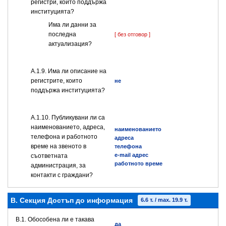
регистри, които поддържа
институцията?
Има ли данни за
последна
[ без отговор ]
актуализация?
А.1.9. Има ли описание на
регистрите, които
не
поддържа институцията?
А.1.10. Публикувани ли са
наименованието, адреса,
наименованието
телефона и работното
адреса
време на звеното в
телефона
e-mail адрес
съответната
работното време
администрация, за
контакти с граждани?
B. Секция Достъп до информация
6.6 т. / max. 19.9 т.
В.1. Обособена ли е такава
да