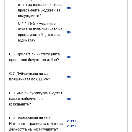
отчет за изпълнението на
да
програмните бюджети за
полугодието?
С.4.4. Публикуван ли е
отчет за изпълнението на
да
програмните бюджети за
годината?
С.5. Прилага ли институцията
не
програмен бюджет по избор?
С.7. Публикувани ли са
да
плащанията по СЕБРА?
С.8. Има ли публикуван Бюджет
накратко/бюджет за
не
гражданите?
C.9. Публикувани ли са в
2013 г.
Интернет страницата отчети за
2012 г.
дейността на институцията?