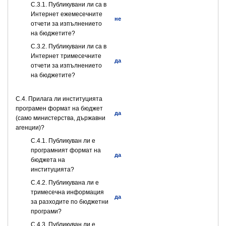
С.3.1. Публикувани ли са в
Интернет ежемесечните
не
отчети за изпълнението
на бюджетите?
С.3.2. Публикувани ли са в
Интернет тримесечните
да
отчети за изпълнението
на бюджетите?
С.4. Прилага ли институцията
програмен формат на бюджет
да
(само министерства, държавни
агенции)?
С.4.1. Публикуван ли е
програмният формат на
да
бюджета на
институцията?
С.4.2. Публикувана ли е
тримесечна информация
да
за разходите по бюджетни
програми?
С.4.3. Публикуван ли е