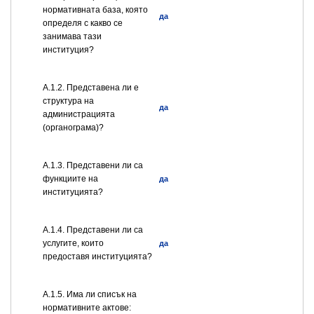
нормативната база, която
да
определя с какво се
занимава тази
институция?
A.1.2. Представена ли е
структура на
да
администрацията
(органограма)?
А.1.3. Представени ли са
функциите на
да
институцията?
А.1.4. Представени ли са
услугите, които
да
предоставя институцията?
А.1.5. Има ли списък на
нормативните актове: