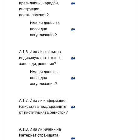
правилници, наредби,
да
инструкции,
постановления?
Има ли данни за
последна
да
актуализация?
А.1.6. Има ли списък на
индивидуалните актове:
да
заповеди, решения?
Има ли данни за
последна
да
актуализация?
А.1.7. Има ли информация
(списък) за поддържаните
да
от институцията регистри?
А.1.8. Има ли качени на
Интернет страницата,
да