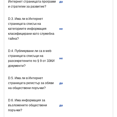
Интернет страницата програми
да
и стратегии за развитие?
D.3. Има ли в Интернет
страницата списък на
категориите информация
не
класифицирани като служебна
тайна?
D.4. Публикувани ли са в web
страницата списъци на
не
разсекретените по § 9 от ЗЗКИ
документи?
D.5. Има ли в Интернет
страницата регистър за обяви
да
на обществени поръчки?
D.6. Има информация за
възложените обществени
да
поръчки?