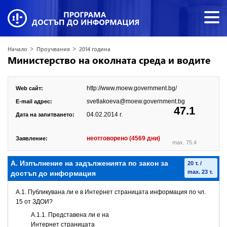
>
>
Начало
Проучвания
2014 година
Министерство на околната среда и водите
http://www.moew.government.bg/
Web сайт:
svetlakoeva@moew.government.bg
E-mail адрес:
47.1
04.02.2014 г.
Дата на запитването:
неотговорено (4569 дни)
Заявление:
max. 75.4
А. Изпълнение на задълженията по закон за
20 т. /
max. 23 т.
достъп до информация
A.1. Публикувана ли е в Интернет страницата информация по чл.
15 от ЗДОИ?
A.1.1. Представена ли е на
Интернет страницата