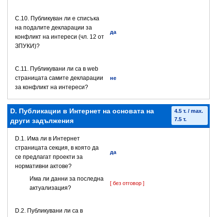
C.10. Публикуван ли е списъка
на подалите декларации за
да
конфликт на интереси (чл. 12 от
ЗПУКИ)?
C.11. Публикувани ли са в web
страницата самите декларации
не
за конфликт на интереси?
D. Публикации в Интернет на основата на
4.5 т. / max.
7.5 т.
други задължения
D.1. Има ли в Интернет
страницата секция, в която да
да
се предлагат проекти за
нормативни актове?
Има ли данни за последна
[ без отговор ]
актуализация?
D.2. Публикувани ли са в