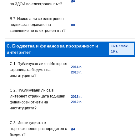
да
по ЗДОИ по електронен път?
В.7. Изисква ли се електронен
подпис за подаване на
не
заявление по електронен път?
C. Бюджетна и финансова прозрачност и
16 т. / max.
19 т.
интегритет
C.1. Публикуван ли е в Интернет
2014 г.
страницата бюджет на
2013 г.
институцията?
C.2. Публикувани ли са в
Интернет страницата годишни
2013 г.
финансови отчети на
2012 г.
институцията?
C.3. Институцията е
първостепенен разпоредител с
да
бюджет?