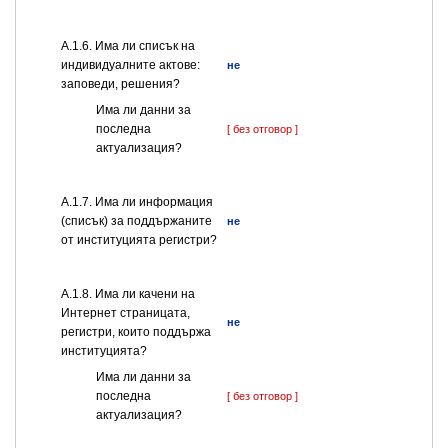
А.1.6. Има ли списък на
индивидуалните актове:
не
заповеди, решения?
Има ли данни за
последна
[ без отговор ]
актуализация?
А.1.7. Има ли информация
(списък) за поддържаните
не
от институцията регистри?
А.1.8. Има ли качени на
Интернет страницата,
не
регистри, които поддържа
институцията?
Има ли данни за
последна
[ без отговор ]
актуализация?