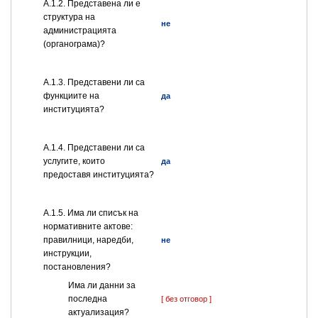
A.1.2. Представена ли е
структура на
не
администрацията
(органограма)?
А.1.3. Представени ли са
функциите на
да
институцията?
А.1.4. Представени ли са
услугите, които
да
предоставя институцията?
А.1.5. Има ли списък на
нормативните актове:
правилници, наредби,
не
инструкции,
постановления?
Има ли данни за
последна
[ без отговор ]
актуализация?