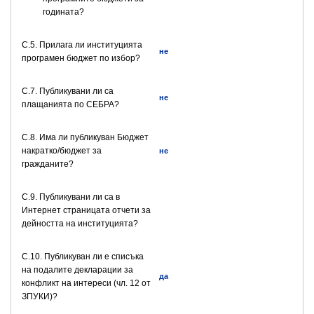
годината?
С.5. Прилага ли институцията
не
програмен бюджет по избор?
С.7. Публикувани ли са
не
плащанията по СЕБРА?
С.8. Има ли публикуван Бюджет
накратко/бюджет за
не
гражданите?
C.9. Публикувани ли са в
Интернет страницата отчети за
дейността на институцията?
C.10. Публикуван ли е списъка
на подалите декларации за
да
конфликт на интереси (чл. 12 от
ЗПУКИ)?