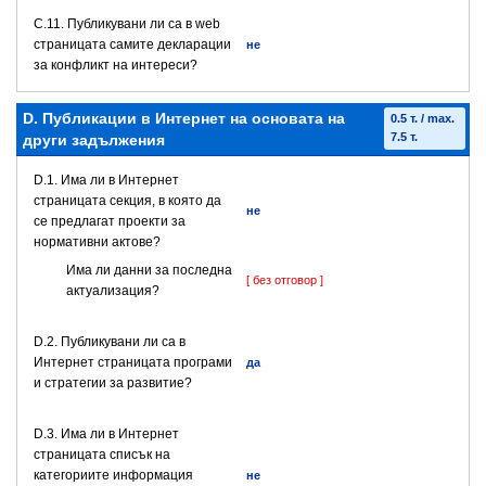
C.11. Публикувани ли са в web
страницата самите декларации
не
за конфликт на интереси?
D. Публикации в Интернет на основата на
0.5 т. / max.
7.5 т.
други задължения
D.1. Има ли в Интернет
страницата секция, в която да
не
се предлагат проекти за
нормативни актове?
Има ли данни за последна
[ без отговор ]
актуализация?
D.2. Публикувани ли са в
Интернет страницата програми
да
и стратегии за развитие?
D.3. Има ли в Интернет
страницата списък на
категориите информация
не