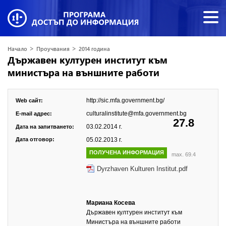
>
>
Начало
Проучвания
2014 година
Държавен културен институт към
министъра на външните работи
http://sic.mfa.government.bg/
Web сайт:
culturalinstitute@mfa.government.bg
E-mail адрес:
27.8
03.02.2014 г.
Дата на запитването:
Дата отговор:
05.02.2013 г.
ПОЛУЧЕНА ИНФОРМАЦИЯ
max. 69.4
Dyrzhaven Kulturen Institut.pdf
Мариана Косева
Държавен културен институт към
Министъра на външните работи