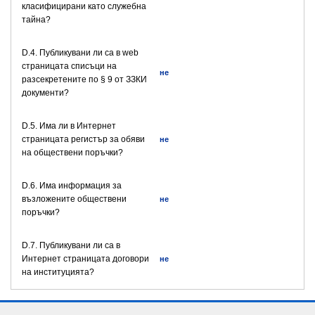
класифицирани като служебна
тайна?
D.4. Публикувани ли са в web
страницата списъци на
не
разсекретените по § 9 от ЗЗКИ
документи?
D.5. Има ли в Интернет
страницата регистър за обяви
не
на обществени поръчки?
D.6. Има информация за
възложените обществени
не
поръчки?
D.7. Публикувани ли са в
Интернет страницата договори
не
на институцията?