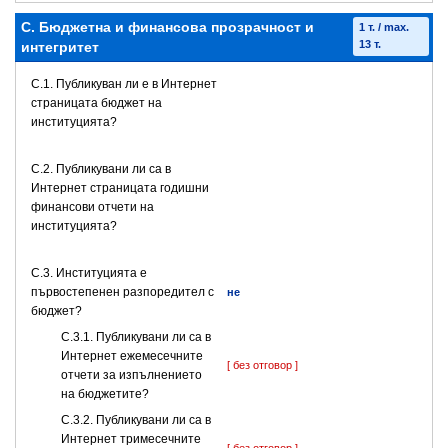
C. Бюджетна и финансова прозрачност и
1 т. / max.
13 т.
интегритет
C.1. Публикуван ли е в Интернет
страницата бюджет на
институцията?
C.2. Публикувани ли са в
Интернет страницата годишни
финансови отчети на
институцията?
C.3. Институцията е
първостепенен разпоредител с
не
бюджет?
С.3.1. Публикувани ли са в
Интернет ежемесечните
[ без отговор ]
отчети за изпълнението
на бюджетите?
С.3.2. Публикувани ли са в
Интернет тримесечните