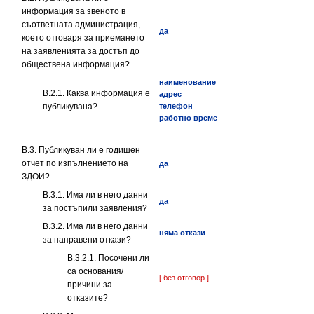
информация за звеното в
съответната администрация,
да
което отговаря за приемането
на заявленията за достъп до
обществена информация?
наименование
B.2.1. Каква информация е
адрес
публикувана?
телефон
работно време
В.3. Публикуван ли е годишен
отчет по изпълнението на
да
ЗДОИ?
В.3.1. Има ли в него данни
да
за постъпили заявления?
В.3.2. Има ли в него данни
няма откази
за направени откази?
В.3.2.1. Посочени ли
са основания/
[ без отговор ]
причини за
отказите?