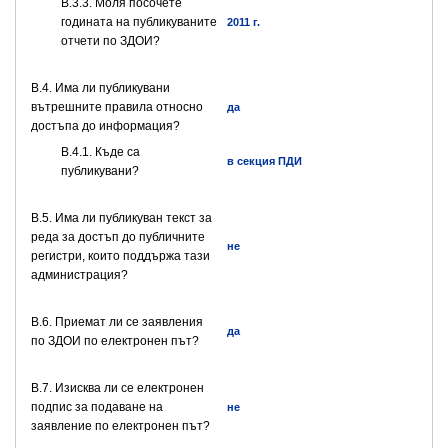
В.3.3. Моля посочете
годината на публикуваните
2011 г.
отчети по ЗДОИ?
В.4. Има ли публикувани
вътрешните правила относно
да
достъпа до информация?
В.4.1. Къде са
в секция ПДИ
публикувани?
В.5. Има ли публикуван текст за
реда за достъп до публичните
не
регистри, които поддържа тази
администрация?
В.6. Приемат ли се заявления
да
по ЗДОИ по електронен път?
В.7. Изисква ли се електронен
подпис за подаване на
не
заявление по електронен път?