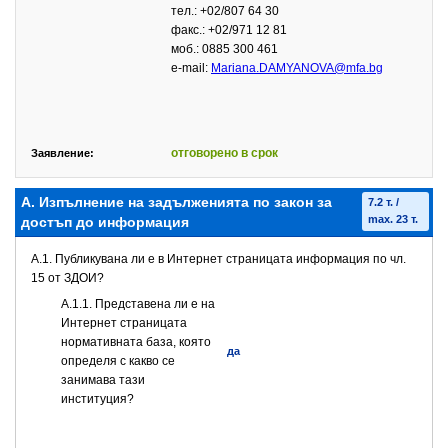
тел.: +02/807 64 30
факс.: +02/971 12 81
моб.: 0885 300 461
е-mail:
Mariana.DAMYANOVA@mfa.bg
отговорено в срок
Заявление:
А. Изпълнение на задълженията по закон за
7.2 т. /
max. 23 т.
достъп до информация
A.1. Публикувана ли е в Интернет страницата информация по чл.
15 от ЗДОИ?
A.1.1. Представена ли е на
Интернет страницата
нормативната база, която
да
определя с какво се
занимава тази
институция?