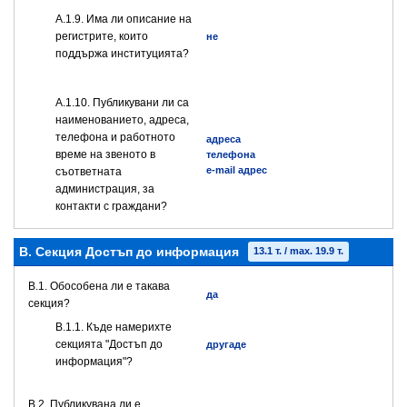
А.1.9. Има ли описание на
регистрите, които
не
поддържа институцията?
А.1.10. Публикувани ли са
наименованието, адреса,
телефона и работното
адреса
време на звеното в
телефона
e-mail адрес
съответната
администрация, за
контакти с граждани?
B. Секция Достъп до информация
13.1 т. / max. 19.9 т.
В.1. Обособена ли е такава
да
секция?
В.1.1. Къде намерихте
секцията "Достъп до
другаде
информация"?
В.2. Публикувана ли е