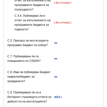
отчет за изпълнението на
[ без отговор ]
програмните бюджети за
полугодието?
С.4.4. Публикуван ли е
отчет за изпълнението на
[ без отговор ]
програмните бюджети за
годината?
С.5. Прилага ли институцията
не
програмен бюджет по избор?
С.7. Публикувани ли са
не
плащанията по СЕБРА?
С.8. Има ли публикуван Бюджет
накратко/бюджет за
не
гражданите?
C.9. Публикувани ли са в
Интернет страницата отчети за
2012 г.
дейността на институцията?