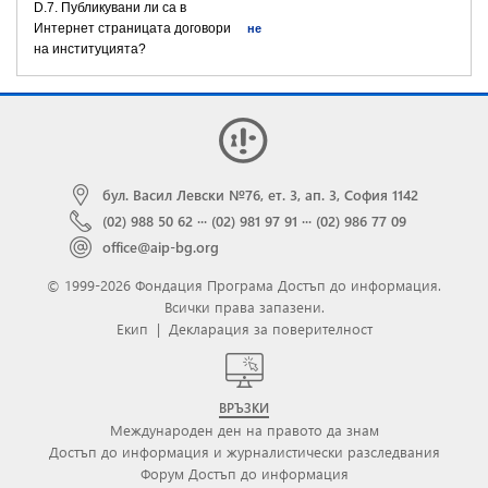
D.7. Публикувани ли са в
Интернет страницата договори
не
на институцията?
бул. Васил Левски №76, ет. 3, ап. 3, София 1142
(02) 988 50 62
···
(02) 981 97 91
···
(02) 986 77 09
office@aip-bg.org
© 1999-2026 Фондация Програма Достъп до информация.
Всички права запазени.
Екип
|
Декларация за поверителност
ВРЪЗКИ
Международен ден на правото да знам
Достъп до информация и журналистически разследвания
Форум Достъп до информация