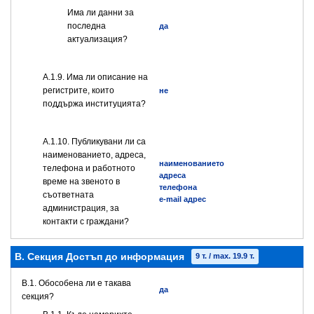
Има ли данни за
последна
да
актуализация?
А.1.9. Има ли описание на
регистрите, които
не
поддържа институцията?
А.1.10. Публикувани ли са
наименованието, адреса,
наименованието
телефона и работното
адреса
време на звеното в
телефона
съответната
e-mail адрес
администрация, за
контакти с граждани?
B. Секция Достъп до информация
9 т. / max. 19.9 т.
В.1. Обособена ли е такава
да
секция?