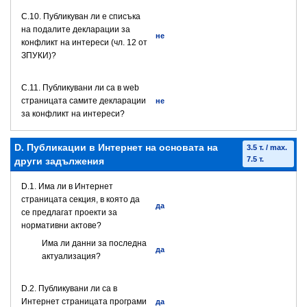
C.10. Публикуван ли е списъка
на подалите декларации за
не
конфликт на интереси (чл. 12 от
ЗПУКИ)?
C.11. Публикувани ли са в web
страницата самите декларации
не
за конфликт на интереси?
D. Публикации в Интернет на основата на
3.5 т. / max.
7.5 т.
други задължения
D.1. Има ли в Интернет
страницата секция, в която да
да
се предлагат проекти за
нормативни актове?
Има ли данни за последна
да
актуализация?
D.2. Публикувани ли са в
Интернет страницата програми
да