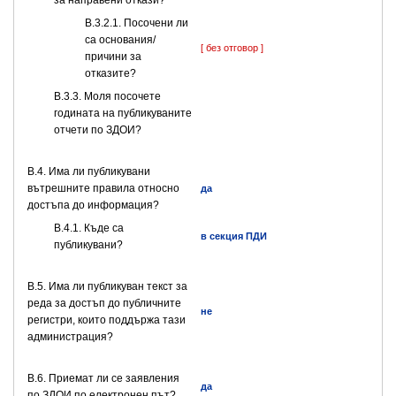
за направени откази?
В.3.2.1. Посочени ли
са основания/
[ без отговор ]
причини за
отказите?
В.3.3. Моля посочете
годината на публикуваните
отчети по ЗДОИ?
В.4. Има ли публикувани
вътрешните правила относно
да
достъпа до информация?
В.4.1. Къде са
в секция ПДИ
публикувани?
В.5. Има ли публикуван текст за
реда за достъп до публичните
не
регистри, които поддържа тази
администрация?
В.6. Приемат ли се заявления
да
по ЗДОИ по електронен път?