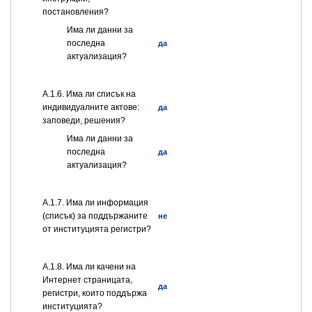
постановления?
Има ли данни за
последна
да
актуализация?
А.1.6. Има ли списък на
индивидуалните актове:
да
заповеди, решения?
Има ли данни за
последна
да
актуализация?
А.1.7. Има ли информация
(списък) за поддържаните
не
от институцията регистри?
А.1.8. Има ли качени на
Интернет страницата,
да
регистри, които поддържа
институцията?