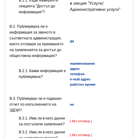
В.1.1. Къде намерихте
в секция "Услуги/
секцията "Достъп до
Административни услуги"
информация"?
В.2. Публикувана ли е
информация за звеното в
съответната администрация,
да
което отговаря за приемането
на заявленията за достъп до
обществена информация?
наименование
адрес
B.2.1. Каква информация е
телефон
публикувана?
e-mail адрес
работно време
В.3. Публикуван ли е годишен
отчет по изпълнението на
не
ЗДОИ?
В.3.1. Има ли в него данни
[ без отговор ]
за постъпили заявления?
В.3.2. Има ли в него данни
[ без отговор ]