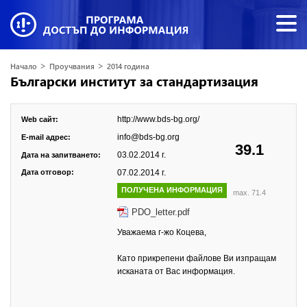
>
>
Начало
Проучвания
2014 година
Български институт за стандартизация
http://www.bds-bg.org/
Web сайт:
info@bds-bg.org
E-mail адрес:
39.1
03.02.2014 г.
Дата на запитването:
Дата отговор:
07.02.2014 г.
ПОЛУЧЕНА ИНФОРМАЦИЯ
max. 71.4
PDO_letter.pdf
Уважаема г-жо Коцева,
Като прикрепени файлове Ви изпращам
исканата от Вас информация.