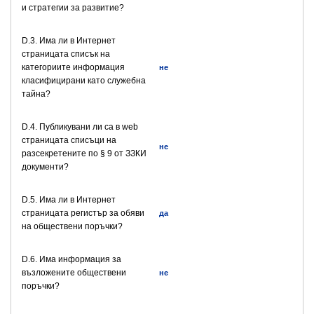
и стратегии за развитие?
D.3. Има ли в Интернет
страницата списък на
категориите информация
не
класифицирани като служебна
тайна?
D.4. Публикувани ли са в web
страницата списъци на
не
разсекретените по § 9 от ЗЗКИ
документи?
D.5. Има ли в Интернет
страницата регистър за обяви
да
на обществени поръчки?
D.6. Има информация за
възложените обществени
не
поръчки?