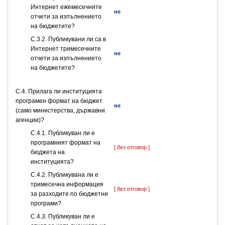
Интернет ежемесечните
не
отчети за изпълнението
на бюджетите?
С.3.2. Публикувани ли са в
Интернет тримесечните
не
отчети за изпълнението
на бюджетите?
С.4. Прилага ли институцията
програмен формат на бюджет
не
(само министерства, държавни
агенции)?
С.4.1. Публикуван ли е
програмният формат на
[ без отговор ]
бюджета на
институцията?
С.4.2. Публикувана ли е
тримесечна информация
[ без отговор ]
за разходите по бюджетни
програми?
С.4.3. Публикуван ли е