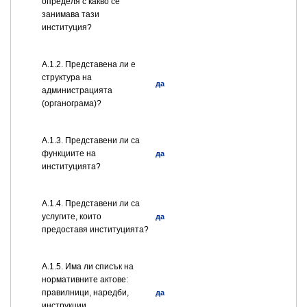
определя с какво се
занимава тази
институция?
A.1.2. Представена ли е
структура на
да
администрацията
(органограма)?
А.1.3. Представени ли са
функциите на
да
институцията?
А.1.4. Представени ли са
услугите, които
да
предоставя институцията?
А.1.5. Има ли списък на
нормативните актове:
правилници, наредби,
да
инструкции,