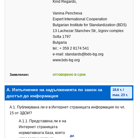
Kind Regards,
Vanina Pencheva
Expert International Cooperation
Bulgarian Institute for Standardization (BDS)
13 Lachezar Stanchev Str., Izgrev complex
Sofia 1797
Bulgaria
tel.: + 359 2 8174 541
e-mail: standards@bds-bg.org
www.bds-bg.org
отговорено в срок
Заявление:
А. Изпълнение на задълженията по закон за
18.6 т. /
max. 23 т.
достъп до информация
A.1. Публикувана ли е в Интернет страницата информация по чл.
15 от ЗДОИ?
A.1.1. Представена ли е на
Интернет страницата
нормативната база, която
да