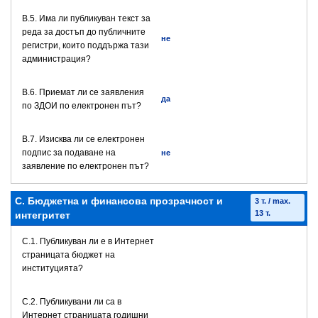
В.5. Има ли публикуван текст за
реда за достъп до публичните
не
регистри, които поддържа тази
администрация?
В.6. Приемат ли се заявления
да
по ЗДОИ по електронен път?
В.7. Изисква ли се електронен
подпис за подаване на
не
заявление по електронен път?
C. Бюджетна и финансова прозрачност и
3 т. / max.
13 т.
интегритет
C.1. Публикуван ли е в Интернет
страницата бюджет на
институцията?
C.2. Публикувани ли са в
Интернет страницата годишни