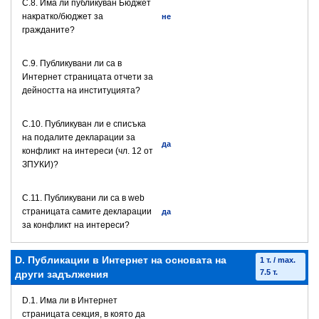
С.8. Има ли публикуван Бюджет
накратко/бюджет за
не
гражданите?
C.9. Публикувани ли са в
Интернет страницата отчети за
дейността на институцията?
C.10. Публикуван ли е списъка
на подалите декларации за
да
конфликт на интереси (чл. 12 от
ЗПУКИ)?
C.11. Публикувани ли са в web
страницата самите декларации
да
за конфликт на интереси?
D. Публикации в Интернет на основата на
1 т. / max.
7.5 т.
други задължения
D.1. Има ли в Интернет
страницата секция, в която да