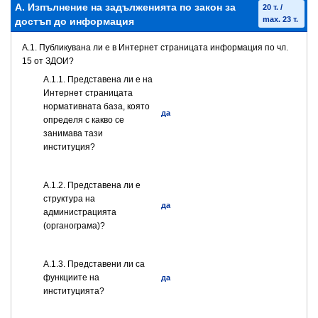
А. Изпълнение на задълженията по закон за
20 т. /
max. 23 т.
достъп до информация
A.1. Публикувана ли е в Интернет страницата информация по чл.
15 от ЗДОИ?
A.1.1. Представена ли е на
Интернет страницата
нормативната база, която
да
определя с какво се
занимава тази
институция?
A.1.2. Представена ли е
структура на
да
администрацията
(органограма)?
А.1.3. Представени ли са
функциите на
да
институцията?