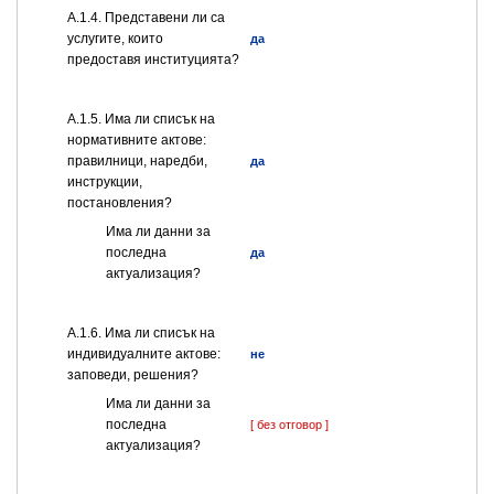
А.1.4. Представени ли са
услугите, които
да
предоставя институцията?
А.1.5. Има ли списък на
нормативните актове:
правилници, наредби,
да
инструкции,
постановления?
Има ли данни за
последна
да
актуализация?
А.1.6. Има ли списък на
индивидуалните актове:
не
заповеди, решения?
Има ли данни за
последна
[ без отговор ]
актуализация?