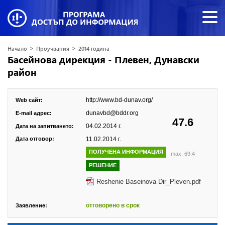
>
>
Начало
Проучвания
2014 година
Басейнова дирекция - Плевен, Дунавски
район
http://www.bd-dunav.org/
Web сайт:
dunavbd@bddr.org
E-mail адрес:
47.6
04.02.2014 г.
Дата на запитването:
Дата отговор:
11.02.2014 г.
ПОЛУЧЕНА ИНФОРМАЦИЯ
max. 69.4
РЕШЕНИЕ
Reshenie Baseinova Dir_Pleven.pdf
отговорено в срок
Заявление: