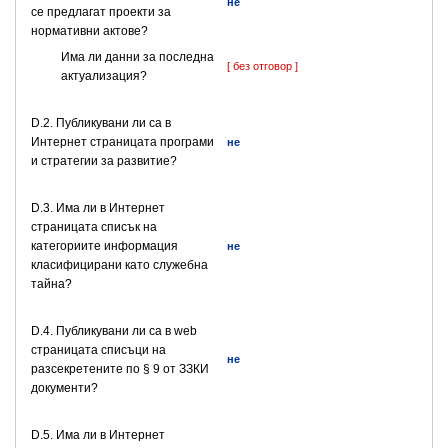
не
се предлагат проекти за
нормативни актове?
Има ли данни за последна
[ без отговор ]
актуализация?
D.2. Публикувани ли са в
Интернет страницата програми
не
и стратегии за развитие?
D.3. Има ли в Интернет
страницата списък на
категориите информация
не
класифицирани като служебна
тайна?
D.4. Публикувани ли са в web
страницата списъци на
не
разсекретените по § 9 от ЗЗКИ
документи?
D.5. Има ли в Интернет