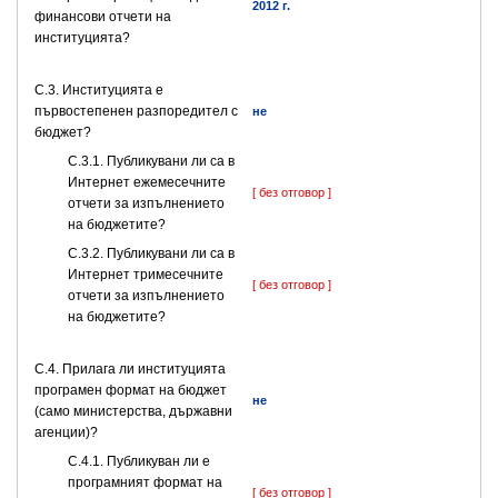
2012 г.
финансови отчети на
институцията?
C.3. Институцията е
първостепенен разпоредител с
не
бюджет?
С.3.1. Публикувани ли са в
Интернет ежемесечните
[ без отговор ]
отчети за изпълнението
на бюджетите?
С.3.2. Публикувани ли са в
Интернет тримесечните
[ без отговор ]
отчети за изпълнението
на бюджетите?
С.4. Прилага ли институцията
програмен формат на бюджет
не
(само министерства, държавни
агенции)?
С.4.1. Публикуван ли е
програмният формат на
[ без отговор ]