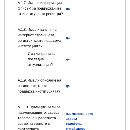
А.1.7. Има ли информация
(списък) за поддържаните
да
от институцията регистри?
А.1.8. Има ли качени на
Интернет страницата,
да
регистри, които поддържа
институцията?
Има ли данни за
последна
да
актуализация?
А.1.9. Има ли описание на
регистрите, които
да
поддържа институцията?
А.1.10. Публикувани ли са
наименованието, адреса,
наименованието
телефона и работното
адреса
време на звеното в
телефона
e-mail адрес
съответната