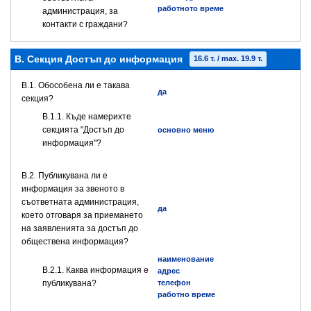
работното време
администрация, за
контакти с граждани?
B. Секция Достъп до информация
16.6 т. / max. 19.9 т.
В.1. Обособена ли е такава
да
секция?
В.1.1. Къде намерихте
секцията "Достъп до
основно меню
информация"?
В.2. Публикувана ли е
информация за звеното в
съответната администрация,
да
което отговаря за приемането
на заявленията за достъп до
обществена информация?
наименование
B.2.1. Каква информация е
адрес
публикувана?
телефон
работно време