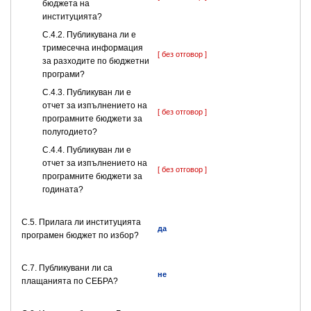
бюджета на
институцията?
С.4.2. Публикувана ли е
тримесечна информация
[ без отговор ]
за разходите по бюджетни
програми?
С.4.3. Публикуван ли е
отчет за изпълнението на
[ без отговор ]
програмните бюджети за
полугодието?
С.4.4. Публикуван ли е
отчет за изпълнението на
[ без отговор ]
програмните бюджети за
годината?
С.5. Прилага ли институцията
да
програмен бюджет по избор?
С.7. Публикувани ли са
не
плащанията по СЕБРА?