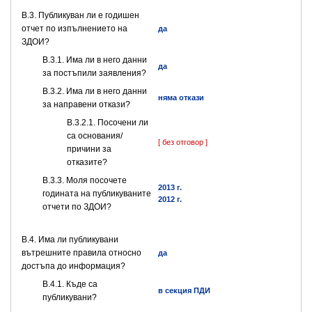
В.3. Публикуван ли е годишен
отчет по изпълнението на
да
ЗДОИ?
В.3.1. Има ли в него данни
да
за постъпили заявления?
В.3.2. Има ли в него данни
няма откази
за направени откази?
В.3.2.1. Посочени ли
са основания/
[ без отговор ]
причини за
отказите?
В.3.3. Моля посочете
2013 г.
годината на публикуваните
2012 г.
отчети по ЗДОИ?
В.4. Има ли публикувани
вътрешните правила относно
да
достъпа до информация?
В.4.1. Къде са
в секция ПДИ
публикувани?