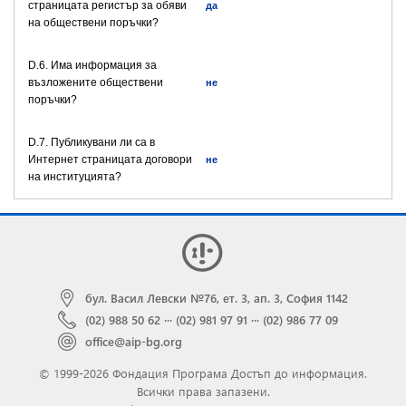
страницата регистър за обяви
да
на обществени поръчки?
D.6. Има информация за
възложените обществени
не
поръчки?
D.7. Публикувани ли са в
Интернет страницата договори
не
на институцията?
бул. Васил Левски №76, ет. 3, ап. 3, София 1142
(02) 988 50 62
···
(02) 981 97 91
···
(02) 986 77 09
office@aip-bg.org
© 1999-2026 Фондация Програма Достъп до информация.
Всички права запазени.