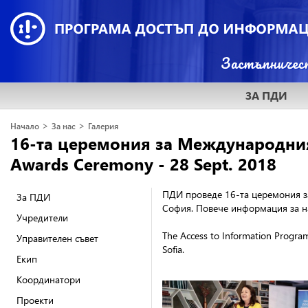
ЗА ПДИ
>
>
Начало
За нас
Галерия
16-та церемония за Международния 
Awards Ceremony - 28 Sept. 2018
ПДИ проведе 16-та церемония з
За ПДИ
София. Повече информация за 
Учредители
The Access to Information Program
Управителен съвет
Sofia.
Екип
Координатори
Проекти