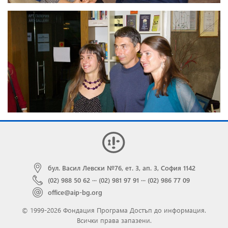
бул. Васил Левски №76, ет. 3, ап. 3, София 1142
(02) 988 50 62
···
(02) 981 97 91
···
(02) 986 77 09
office@aip-bg.org
© 1999-2026 Фондация Програма Достъп до информация.
Всички права запазени.