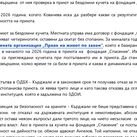
звършена от нея проверка в приют за бездомни кучета на фондация 
 2026 година, когато Ковачева иска да разбере какви са резултат
ността на приюта.
т за бездомни кучета. Местната управа има договор с фондация „С
няват четириногите, оставени да скитат без стопанин. За миналата го
ената организация „Право на живот по закон“
, която е базира
в началото на 2026 година в приюта на фондация „Спасение“. Изр
о са преглеждани кучетата при постъпването им в приюта. Да стан
извършени, колко време те са били в приюта и каква е динамиката н
ъпва в ОДБХ - Кърджали и в законовия срок тя получава отказ за п
топанисва приюта, се явява трето лице и като такова отказва да ог
институция, която е задължена по ЗДОИ.
рекция за безопасност на храните - Кърджали не беше представена 
сни, че отказът на държавната институция е немотивиран, абсо
т остава неясен въпросът дали третото лице, на чието несъгласие 
ната власт. Ако в приюта за кучета на фондация „Спасение“ са пос
ност на дейността си, обясни адвокат Ангелов. Той напомни, че от
 че ограниченията, на които задължените субекти се позовават, за 