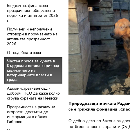
Бюджетна, финансова
прозрачност, обществени
поръчки и интегритет 2026
г.
Получени и неполучени
отговори в проучването на
активната прозрачност
2026
От съдебната зала
Частен приют за кучета в
Кърджали остава скрит зад
мълчанието на
ветеринарните власти в
града
Административен съд -
Добрич: НСО да каже колко
струва охраната на Пеевски
Природозащитничката Радмила
Прозрачност на различни
се е грижила фондация „Спа
скорости: достъпът до
информация в област
Съдебно дело по Закона за до
Габрово
по безопасност на храните (ОД