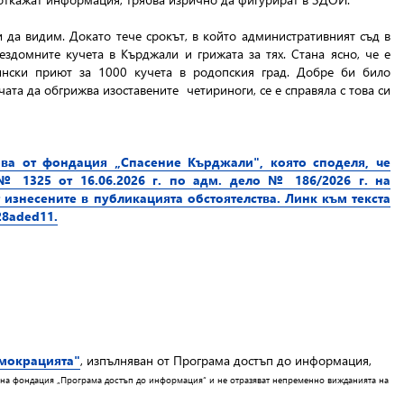
да видим. Докато тече срокът, в който административният съд в
ездомните кучета в Кърджали и грижата за тях. Стана ясно, че е
щински приют за 1000 кучета в родопския град. Добре би било
та да обгрижва изоставените четириноги, се е справяла с това си
ва от фондация „Спасение Кърджали", която споделя, че
 1325 от 16.06.2026 г. по адм. дело № 186/2026 г. на
 изнесените в публикацията обстоятелства. Линк към текста
928aded11
.
емокрацията"
, изпълняван от Програма достъп до информация,
о на фондация „Програма достъп до информация“ и не отразяват непременно вижданията на