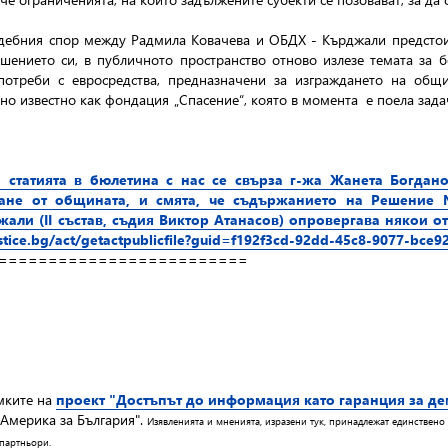
ъдебния спор между Радмила Ковачева и ОБДХ - Кърджали предстои 
шението си, в публичното пространство отново излезе темата за б
употреби с евросредства, предназначени за изграждането на об
о известно как фондация „Спасение“, която в момента е поела задача
статията в бюлетина с нас се свърза г-жа Жанета Богдано
не от общината, и смята, че съдържанието на Решение №
али (II състав, съдия Виктор Атанасов) опровергава някои от
justice.bg/act/getactpublicfile?guid=f192f3cd-92dd-45c8-9077-bce
==========================
мките на
проект "Достъпът до информация като гаранция за д
"Америка за България".
Изявленията и мненията, изразени тук, принадлежат единствен
партньори.