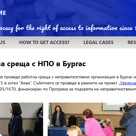
US
HOW TO GET ACCESS?
LEGAL CASES
RE
на среща с НПО в Бургас
проведе работна среща с неправителствени организации в Бургас на
15
в хотел "Аква". Събитието се проведе в рамките на проект „
Увелича
G05/1670,
финансиран по Програма за подкрепа на неправителствени