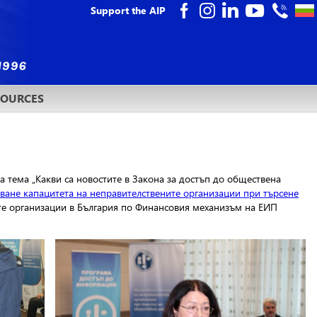
Support the AIP
SOURCES
 тема „Какви са новостите в Закона за достъп до обществена
ване капацитета на неправителствените организации при търсене
те организации в България по Финансовия механизъм на ЕИП