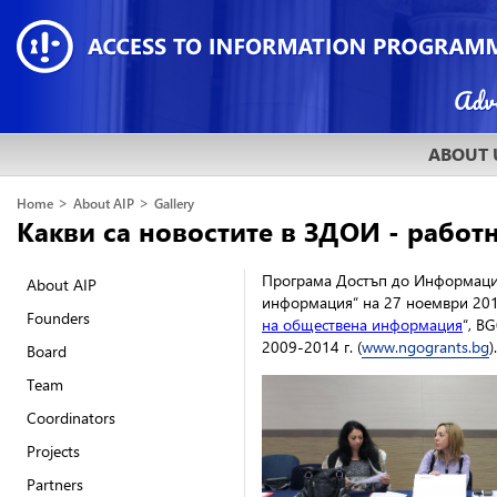
ABOUT 
>
>
Home
About AIP
Gallery
Какви са новостите в ЗДОИ - работ
Програма Достъп до Информация 
About AIP
информация“ на 27 ноември 20
Founders
на обществена информация
“, B
2009-2014 г. (
www.ngogrants.bg
).
Board
Team
Coordinators
Projects
Partners