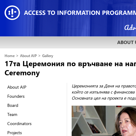
ABOUT 
>
>
Home
About AIP
Gallery
17та Церемония по връчване на наг
Ceremony
Церемонията за Деня на правото
About AIP
който се изпълнява с финансова
Founders
Основната цел на проекта е под
Board
Team
Coordinators
Projects