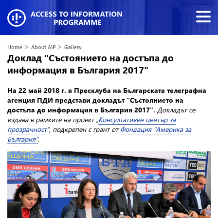
>
>
Home
About AIP
Gallery
Доклад "Състоянието на достъпа до
информация в България 2017"
На 22 май 2018 г. в Пресклуба на Българската телеграфна
агенция ПДИ представи докладът "Състоянието на
достъпа до информация в България 2017".
Докладът се
издава в рамките на проект
„
Консултативен център за
прозрачност
”, подкрепен с грант от
Фондация "Америка за
България"
.