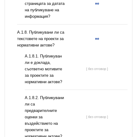
страницата за датата
не
на публикуване на
информация?
А.1.8. Публикувани ли са
текстовете на проекти за
не
нормативни актове?
А.1.8.1. Публикуван
ли е доклада,
съответно мотивите
[ без отговор ]
за проектите за
нормативни актове?
А.1.8.2. Публикувани
ли са
предварителните
оценки за
[ без отговор ]
въздействието на
проектите за
нормативни актове?