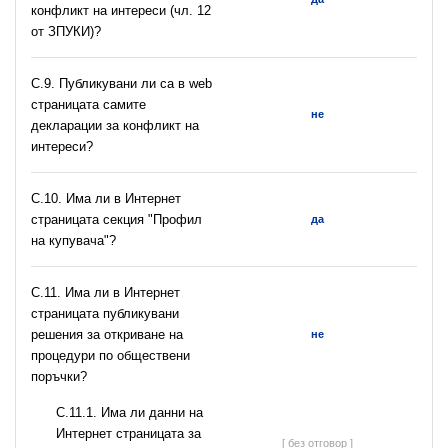
конфликт на интереси (чл. 12
от ЗПУКИ)?
C.9. Публикувани ли са в web
страницата самите
не
декларации за конфликт на
интереси?
C.10. Има ли в Интернет
страницата секция "Профил
да
на купувача"?
С.11. Има ли в Интернет
страницата публикувани
решения за откриване на
не
процедури по обществени
поръчки?
С.11.1. Има ли данни на
Интернет страницата за
[ без отговор ]