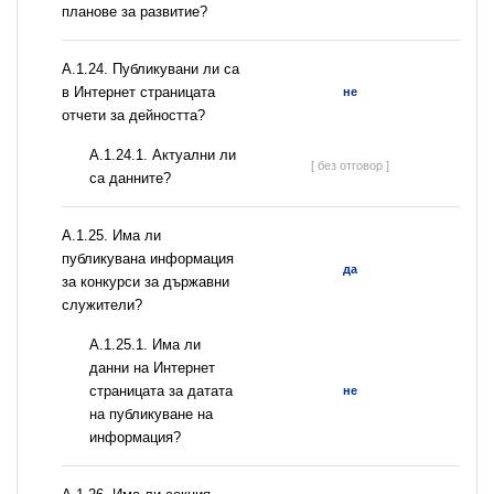
планове за развитие?
А.1.24. Публикувани ли са
в Интернет страницата
не
отчети за дейността?
A.1.24.1. Актуални ли
[ без отговор ]
са данните?
А.1.25. Има ли
публикувана информация
да
за конкурси за държавни
служители?
A.1.25.1. Има ли
данни на Интернет
страницата за датата
не
на публикуване на
информация?