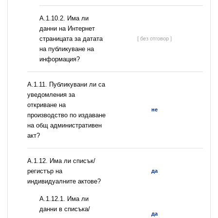
A.1.10.2. Има ли
данни на Интернет
страницата за датата
[ без отговор ]
на публикуване на
информация?
А.1.11. Публикувани ли са
уведомления за
откриване на
не
производство по издаване
на общ административен
акт?
А.1.12. Има ли списък/
регистър на
да
индивидуалните актове?
A.1.12.1. Има ли
данни в списъка/
да