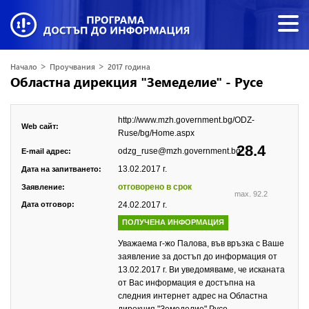
>
>
Начало
Проучвания
2017 година
Областна дирекция "Земеделие" - Русе
http://www.mzh.government.bg/ODZ-
Web сайт:
Ruse/bg/Home.aspx
28.4
odzg_ruse@mzh.government.bg
E-mail адрес:
13.02.2017 г.
Дата на запитването:
отговорено в срок
Заявление:
max. 92.2
Дата отговор:
24.02.2017 г.
ПОЛУЧЕНА ИНФОРМАЦИЯ
Уважаема г-жо Палова, във връзка с Ваше
заявление за достъп до информация от
13.02.2017 г. Ви уведомяваме, че исканата
от Вас информация е достъпна на
следния интернет адрес на Областна