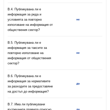
В.4. Публикувана ли е
информация за реда и
условията за повторно
не
използване на информация от
обществения сектор?
В.5. Публикувана ли е
информация за таксите за
повторно използване на
не
информация от обществения
сектор?
В.6. Публикувана ли е
информация за нормативите
да
за разходите за предоставяне
на достъп до информация?
В.7. Има ли публикувани
вътрешните правила относно
да