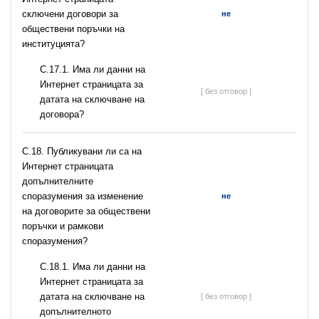
сключени договори за
не
обществени поръчки на
институцията?
С.17.1. Има ли данни на
Интернет страницата за
[ без отговор ]
датата на сключване на
договора?
С.18. Публикувани ли са на
Интернет страницата
допълнителните
споразумения за изменение
не
на договорите за обществени
поръчки и рамкови
споразумения?
С.18.1. Има ли данни на
Интернет страницата за
датата на сключване на
[ без отговор ]
допълнителното