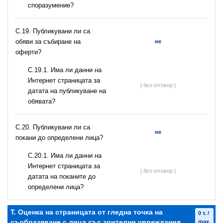
споразумение?
С.19. Публикувани ли са
обяви за събиране на
не
оферти?
С.19.1. Има ли данни на
Интернет страницата за
[ без отговор ]
датата на публикуване на
обявата?
С.20. Публикувани ли са
не
покани до определени лица?
С.20.1. Има ли данни на
Интернет страницата за
[ без отговор ]
датата на поканите до
определени лица?
T. Оценка на страницата от гледна точка на
0 т. /
съобразяване с лица със зрителни увреждания
max.