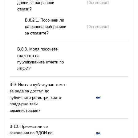
данни за направени
[ без отговор ]
откази?
В.8.2.1. Посочени ли
са основания/причини
[ без отговор ]
за отказите?
В.8.3. Моля посочете
годината на
публикуваните отчети по
ЗДОИ?
В.9. Има ли публикуван текст
за реда за достъп до
публичните регистри, които
не
поддържа тази
администрация?
В.10. Приемат ли се
заявления по ЗДОИ по
да