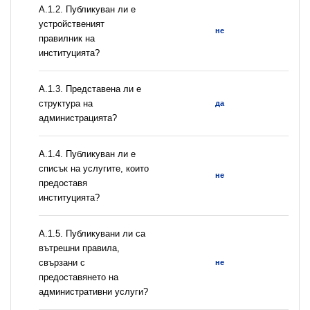
А.1.2. Публикуван ли е
устройственият
не
правилник на
институцията?
A.1.3. Представена ли е
структура на
да
администрацията?
А.1.4. Публикуван ли е
списък на услугите, които
не
предоставя
институцията?
А.1.5. Публикувани ли са
вътрешни правила,
свързани с
не
предоставянето на
административни услуги?