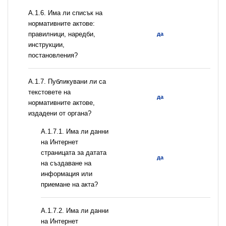
А.1.6. Има ли списък на
нормативните актове:
правилници, наредби,
да
инструкции,
постановления?
А.1.7. Публикувани ли са
текстовете на
да
нормативните актове,
издадени от органа?
A.1.7.1. Има ли данни
на Интернет
страницата за датата
да
на създаване на
информация или
приемане на акта?
A.1.7.2. Има ли данни
на Интернет