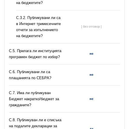
на бюджетите?
С.3.2. Публикувани ли са
в Интернет тримесечните
[ без отговор ]
отчети за изпълнението
на бюджетите?
С.5. Прилага ли институцията
не
програмен бюджет по избор?
С.6. Публикувани ли са
не
плащанията по СЕБРА?
С.7. Има ли публикуван
Бюджет накратко/бюджет за
не
гражданите?
C.8. Публикуван ли е списъка
на подалите декларации за
да