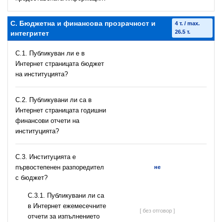
C. Бюджетна и финансова прозрачност и
4 т. / max.
26.5 т.
интегритет
C.1. Публикуван ли е в
Интернет страницата бюджет
на институцията?
C.2. Публикувани ли са в
Интернет страницата годишни
финансови отчети на
институцията?
C.3. Институцията е
първостепенен разпоредител
не
с бюджет?
С.3.1. Публикувани ли са
в Интернет ежемесечните
[ без отговор ]
отчети за изпълнението