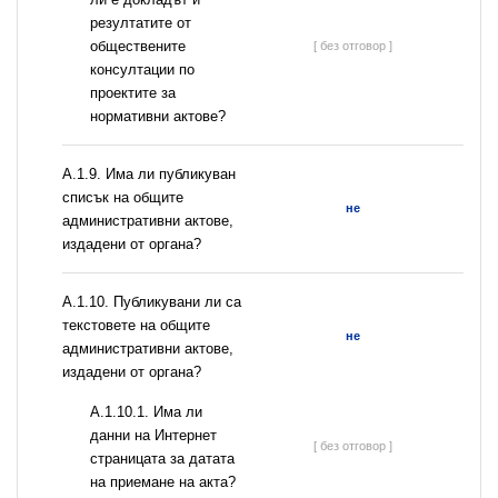
резултатите от
обществените
[ без отговор ]
консултации по
проектите за
нормативни актове?
А.1.9. Има ли публикуван
списък на общите
не
административни актове,
издадени от органа?
А.1.10. Публикувани ли са
текстовете на общите
не
административни актове,
издадени от органа?
A.1.10.1. Има ли
данни на Интернет
[ без отговор ]
страницата за датата
на приемане на акта?