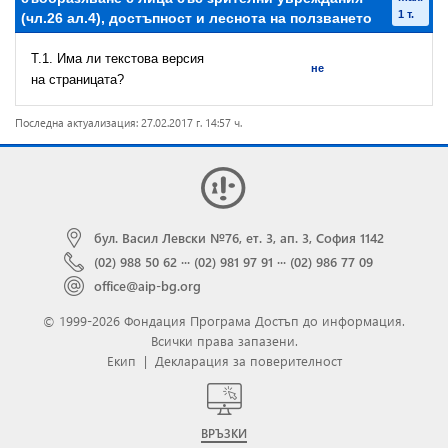
1 т.
(чл.26 ал.4), достъпност и леснота на ползването
T.1. Има ли текстова версия
не
на страницата?
Последна актуализация: 27.02.2017 г. 14:57 ч.
бул. Васил Левски №76, ет. 3, ап. 3, София 1142
(02) 988 50 62
···
(02) 981 97 91
···
(02) 986 77 09
office@aip-bg.org
© 1999-2026 Фондация Програма Достъп до информация.
Всички права запазени.
Екип
|
Декларация за поверителност
ВРЪЗКИ