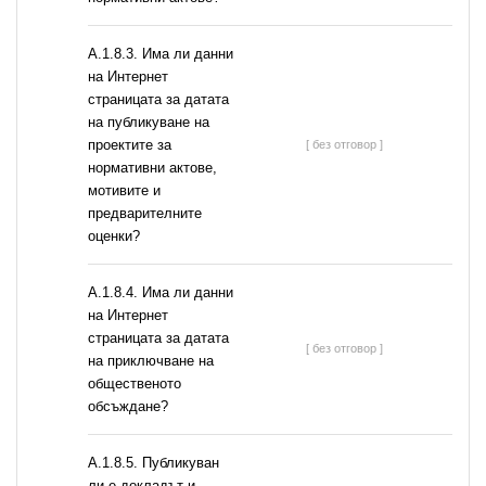
A.1.8.3. Има ли данни
на Интернет
страницата за датата
на публикуване на
проектите за
[ без отговор ]
нормативни актове,
мотивите и
предварителните
оценки?
A.1.8.4. Има ли данни
на Интернет
страницата за датата
[ без отговор ]
на приключване на
общественото
обсъждане?
А.1.8.5. Публикуван
ли е докладът и