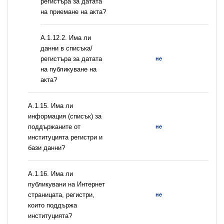
регистъра за датата
на приемане на акта?
A.1.12.2. Има ли
данни в списъка/
регистъра за датата
не
на публикуване на
акта?
А.1.15. Има ли
информация (списък) за
поддържаните от
не
институцията регистри и
бази данни?
А.1.16. Има ли
публикувани на Интернет
страницата, регистри,
не
които поддържа
институцията?