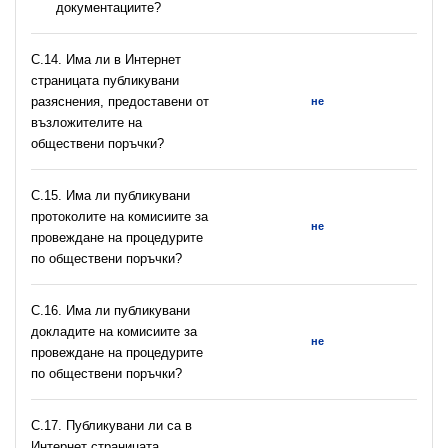
документациите?
С.14. Има ли в Интернет
страницата публикувани
разяснения, предоставени от
не
възложителите на
обществени поръчки?
С.15. Има ли публикувани
протоколите на комисиите за
не
провеждане на процедурите
по обществени поръчки?
С.16. Има ли публикувани
докладите на комисиите за
не
провеждане на процедурите
по обществени поръчки?
С.17. Публикувани ли са в
Интернет страницата