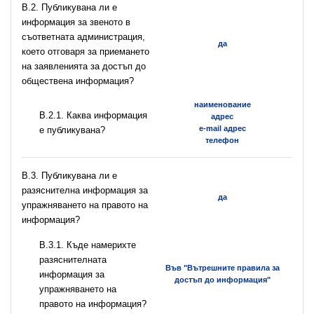
В.2. Публикувана ли е
информация за звеното в
съответната администрация,
да
което отговаря за приемането
на заявленията за достъп до
обществена информация?
наименование
B.2.1. Каква информация
адрес
e-mail адрес
е публикувана?
телефон
В.3. Публикувана ли е
разяснителна информация за
да
упражняването на правото на
информация?
В.3.1. Къде намерихте
разяснителната
Във "Вътрешните правила за
информация за
достъп до информация"
упражняването на
правото на информация?