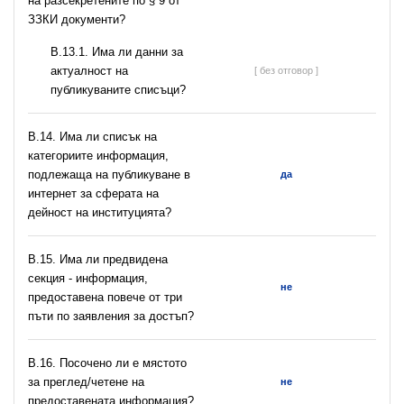
на разсекретените по § 9 от
ЗЗКИ документи?
В.13.1. Има ли данни за
актуалност на
[ без отговор ]
публикуваните списъци?
В.14. Има ли списък на
категориите информация,
подлежаща на публикуване в
да
интернет за сферата на
дейност на институцията?
В.15. Има ли предвидена
секция - информация,
не
предоставена повече от три
пъти по заявления за достъп?
В.16. Посочено ли е мястото
за преглед/четене на
не
предоставената информация?