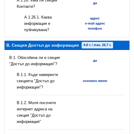
А.1.26. Има ли секция
да
Контакти?
А.1.26.1. Каква
адрес
информация е
e-mail адрес
телефон
публикувана?
B. Секция Достъп до информация
9.8 т. / max. 26.7 т.
В.1. Обособена ли е секция
да
"Достъп до информация"?
В.1.1. Къде намерихте
секцията "Достъп до
основно меню
информация"?
B.1.2. Моля посочете
интернет адреса на
секция "Достъп до
информация"