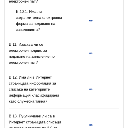
електронен път?
В.10.1. Има ли
задължителна електронна
не
форма за подаване на
заявленията?
В.11. Изисква ли се
електронен подпис за
не
подаване на заявление по
електронен път?
В.12. Има ли в Интернет
страницата информация за
списъка на категориите
не
информация класифицирани
като служебна тайна?
В.13. Публикувани ли са в
Интернет страницата списъци
не