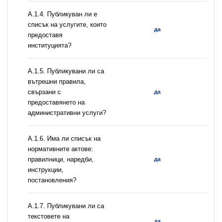
А.1.4. Публикуван ли е
списък на услугите, които
да
предоставя
институцията?
А.1.5. Публикувани ли са
вътрешни правила,
свързани с
да
предоставянето на
административни услуги?
А.1.6. Има ли списък на
нормативните актове:
правилници, наредби,
да
инструкции,
постановления?
А.1.7. Публикувани ли са
текстовете на
да