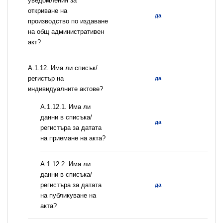
уведомления за
откриване на
да
производство по издаване
на общ административен
акт?
А.1.12. Има ли списък/
регистър на
да
индивидуалните актове?
A.1.12.1. Има ли
данни в списъка/
да
регистъра за датата
на приемане на акта?
A.1.12.2. Има ли
данни в списъка/
регистъра за датата
да
на публикуване на
акта?