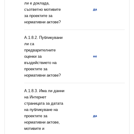
ли е доклада,
съответно мотивите
да
за проектите за
нормативни актове?
А.1.8.2. Публикувани
ли са
предварителните
оценки за
не
въздействието на
проектите за
нормативни актове?
A.1.8.3. Има ли данни
на Интернет
страницата за датата
на публикуване на
проектите за
да
нормативни актове,
мотивите и