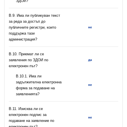
ЗДОИ?
В.9. Има ли публикуван текст
за реда за достъп до
публичните регистри, които
не
поддържа тази
администрация?
В.10. Приемат ли се
заявления по ЗДОИ по
да
електронен път?
В.10.1. Има ли
задължителна електронна
не
форма за подаване на
заявленията?
В.11. Изисква ли се
електронен подпис за
не
подаване на заявление по
електронен път?