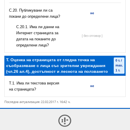
С.20. Публикувани ли са
не
покани до определени лица?
С.20.1. Има ли данни на
Интернет страницата за
[ без отговор ]
датата на поканите до
определени лица?
T. Оценка на страницата от гледна точка на
0 т. /
съобразяване с лица със зрителни увреждания
max.
1 т.
(чл.26 ал.4), достъпност и леснота на ползването
T.1. Има ли текстова версия
не
на страницата?
Последна актуализация: 22.02.2017 г. 16:42 ч.