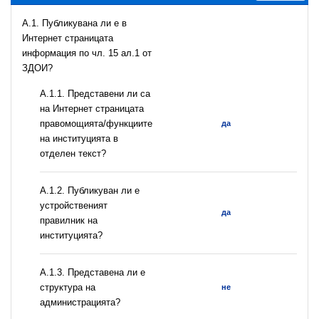
A.1. Публикувана ли е в
Интернет страницата
информация по чл. 15 ал.1 от
ЗДОИ?
А.1.1. Представени ли са
на Интернет страницата
правомощията/функциите
да
на институцията в
отделен текст?
А.1.2. Публикуван ли е
устройственият
да
правилник на
институцията?
A.1.3. Представена ли е
структура на
не
администрацията?