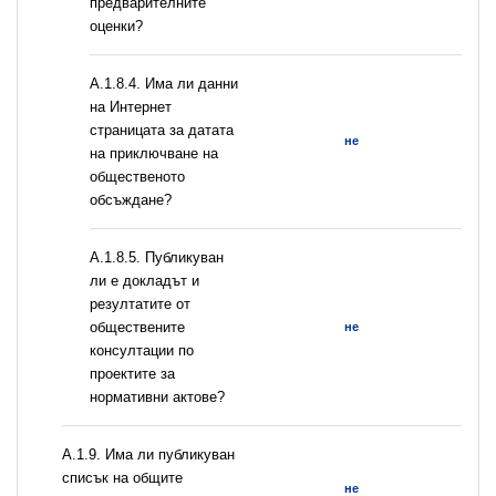
предварителните
оценки?
A.1.8.4. Има ли данни
на Интернет
страницата за датата
не
на приключване на
общественото
обсъждане?
А.1.8.5. Публикуван
ли е докладът и
резултатите от
обществените
не
консултации по
проектите за
нормативни актове?
А.1.9. Има ли публикуван
списък на общите
не