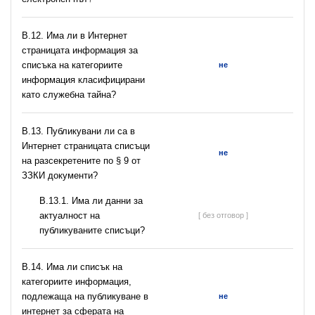
В.12. Има ли в Интернет
страницата информация за
списъка на категориите
не
информация класифицирани
като служебна тайна?
В.13. Публикувани ли са в
Интернет страницата списъци
не
на разсекретените по § 9 от
ЗЗКИ документи?
В.13.1. Има ли данни за
актуалност на
[ без отговор ]
публикуваните списъци?
В.14. Има ли списък на
категориите информация,
подлежаща на публикуване в
не
интернет за сферата на