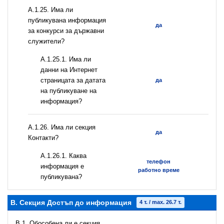
А.1.25. Има ли
публикувана информация
да
за конкурси за държавни
служители?
A.1.25.1. Има ли
данни на Интернет
страницата за датата
да
на публикуване на
информация?
А.1.26. Има ли секция
да
Контакти?
А.1.26.1. Каква
телефон
информация е
работно време
публикувана?
B. Секция Достъп до информация
4 т. / max. 26.7 т.
В.1. Обособена ли е секция