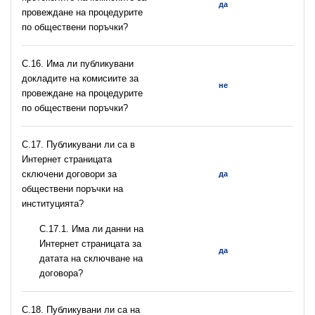
да
провеждане на процедурите
по обществени поръчки?
С.16. Има ли публикувани
докладите на комисиите за
не
провеждане на процедурите
по обществени поръчки?
С.17. Публикувани ли са в
Интернет страницата
сключени договори за
да
обществени поръчки на
институцията?
С.17.1. Има ли данни на
Интернет страницата за
да
датата на сключване на
договора?
С.18. Публикувани ли са на