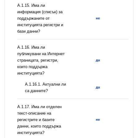
А.1.15. Има ли
информация (списък) за
поддържаните от
не
институцията регистри и
бази данни?
А.1.16. Има ли
публикувани на Интернет
страницата, регистри,
да
които поддържа
институцията?
A.1.16.1. Актуални ли
да
са данните?
А.1.17. Има ли отделен
текст-описание на
регистрите и базите
не
данни, които поддържа
институцията?