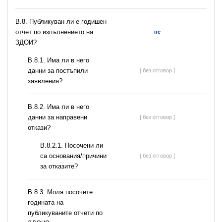
В.8. Публикуван ли е годишен
отчет по изпълнението на
не
ЗДОИ?
В.8.1. Има ли в него
данни за постъпили
[ без отговор ]
заявления?
В.8.2. Има ли в него
данни за направени
[ без отговор ]
откази?
В.8.2.1. Посочени ли
са основания/причини
[ без отговор ]
за отказите?
В.8.3. Моля посочете
годината на
публикуваните отчети по