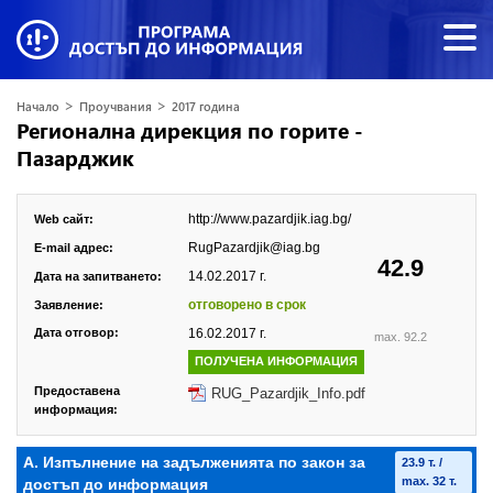
>
>
Начало
Проучвания
2017 година
Регионална дирекция по горите -
Пазарджик
http://www.pazardjik.iag.bg/
Web сайт:
RugPazardjik@iag.bg
E-mail адрес:
42.9
14.02.2017 г.
Дата на запитването:
отговорено в срок
Заявление:
Дата отговор:
16.02.2017 г.
max. 92.2
ПОЛУЧЕНА ИНФОРМАЦИЯ
Предоставена
RUG_Pazardjik_Info.pdf
информация:
А. Изпълнение на задълженията по закон за
23.9 т. /
max. 32 т.
достъп до информация