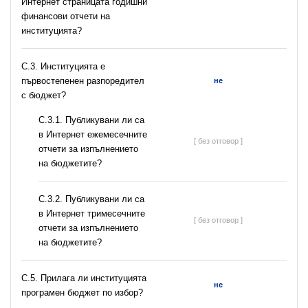
Интернет страницата годишни
финансови отчети на
институцията?
C.3. Институцията е
първостепенен разпоредител
не
с бюджет?
С.3.1. Публикувани ли са
в Интернет ежемесечните
[ без отговор ]
отчети за изпълнението
на бюджетите?
С.3.2. Публикувани ли са
в Интернет тримесечните
[ без отговор ]
отчети за изпълнението
на бюджетите?
С.5. Прилага ли институцията
не
програмен бюджет по избор?