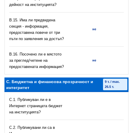
дейност на институцията?
В.15. Има ли предвидена
секция - информация,
не
предоставена повече от три
пъти по заявления за достъп?
В.16. Посочено ли е мястото
за преглед/четене на
не
предоставената информация?
C. Бюджетна и финансова прозрачност и
9 т. / max.
26.5 т.
интегритет
C.1. Публикуван ли е в
Интернет страницата бюджет
на институцията?
C.2. Публикувани ли са в