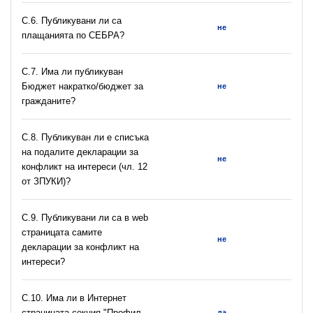
С.6. Публикувани ли са
не
плащанията по СЕБРА?
С.7. Има ли публикуван
Бюджет накратко/бюджет за
не
гражданите?
C.8. Публикуван ли е списъка
на подалите декларации за
не
конфликт на интереси (чл. 12
от ЗПУКИ)?
C.9. Публикувани ли са в web
страницата самите
не
декларации за конфликт на
интереси?
C.10. Има ли в Интернет
страницата секция "Профил
да