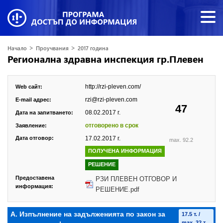
>
>
Начало
Проучвания
2017 година
Регионална здравна инспекция гр.Плевен
http://rzi-pleven.com/
Web сайт:
rzi@rzi-pleven.com
E-mail адрес:
47
08.02.2017 г.
Дата на запитването:
отговорено в срок
Заявление:
Дата отговор:
17.02.2017 г.
max. 92.2
ПОЛУЧЕНА ИНФОРМАЦИЯ
РЕШЕНИЕ
Предоставена
РЗИ ПЛЕВЕН ОТГОВОР И
информация:
РЕШЕНИЕ.pdf
А. Изпълнение на задълженията по закон за
17.5 т. /
max. 32 т.