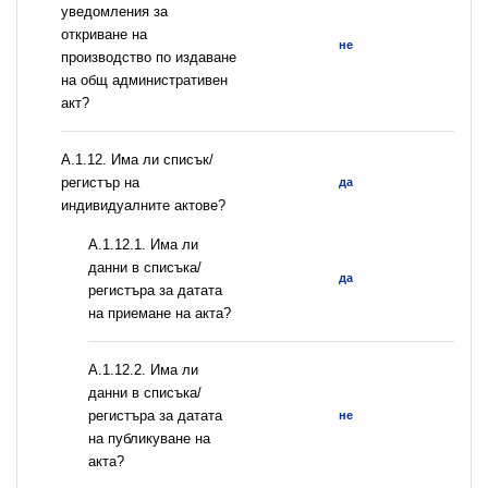
уведомления за
откриване на
не
производство по издаване
на общ административен
акт?
А.1.12. Има ли списък/
регистър на
да
индивидуалните актове?
A.1.12.1. Има ли
данни в списъка/
да
регистъра за датата
на приемане на акта?
A.1.12.2. Има ли
данни в списъка/
регистъра за датата
не
на публикуване на
акта?