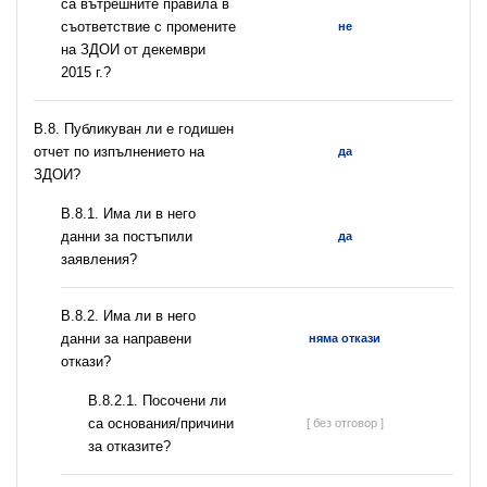
са вътрешните правила в
съответствие с промените
не
на ЗДОИ от декември
2015 г.?
В.8. Публикуван ли е годишен
отчет по изпълнението на
да
ЗДОИ?
В.8.1. Има ли в него
данни за постъпили
да
заявления?
В.8.2. Има ли в него
данни за направени
няма откази
откази?
В.8.2.1. Посочени ли
са основания/причини
[ без отговор ]
за отказите?