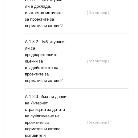
ли е доклада,
съответно мотивите
[ без отговор ]
за проектите за
нормативни актове?
А.1.8.2. Публикувани
ли са
предварителните
оценки за
[ без отговор ]
въздействието на
проектите за
нормативни актове?
A.1.8.3. Има ли данни
на Интернет
страницата за датата
на публикуване на
проектите за
[ без отговор ]
нормативни актове,
мотивите и