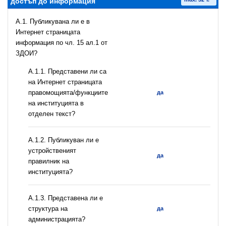
достъп до информация
A.1. Публикувана ли е в
Интернет страницата
информация по чл. 15 ал.1 от
ЗДОИ?
А.1.1. Представени ли са
на Интернет страницата
правомощията/функциите
да
на институцията в
отделен текст?
А.1.2. Публикуван ли е
устройственият
да
правилник на
институцията?
A.1.3. Представена ли е
структура на
да
администрацията?