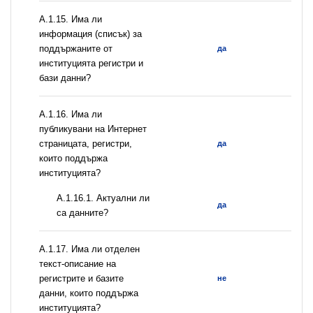
А.1.15. Има ли
информация (списък) за
поддържаните от
да
институцията регистри и
бази данни?
А.1.16. Има ли
публикувани на Интернет
страницата, регистри,
да
които поддържа
институцията?
A.1.16.1. Актуални ли
да
са данните?
А.1.17. Има ли отделен
текст-описание на
регистрите и базите
не
данни, които поддържа
институцията?