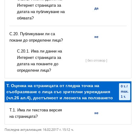
Интернет страницата за
да
датата на публикуване на
обявата?
С.20. Публикувани ли са
не
покани до определени лица?
С.20.1. Има ли данни на
Интернет страницата за
[ без отговор ]
датата на поканите до
определени лица?
T. Оценка на страницата от гледна точка на
0 т. /
съобразяване с лица със зрителни увреждания
max.
1 т.
(чл.26 ал.4), достъпност и леснота на ползването
T.1. Има ли текстова версия
не
на страницата?
Последна актуализация: 16.02.2017 г. 15:12 ч.