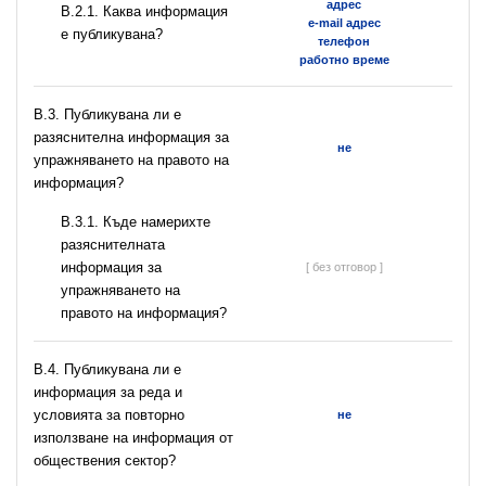
адрес
B.2.1. Каква информация
e-mail адрес
е публикувана?
телефон
работно време
В.3. Публикувана ли е
разяснителна информация за
не
упражняването на правото на
информация?
В.3.1. Къде намерихте
разяснителната
информация за
[ без отговор ]
упражняването на
правото на информация?
В.4. Публикувана ли е
информация за реда и
условията за повторно
не
използване на информация от
обществения сектор?