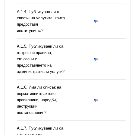
А.1.4. Публикуван ли е
списък на услугите, които
да
предоставя
институцията?
А.1.5. Публикувани ли са
вътрешни правила,
свързани с
да
предоставянето на
административни услуги?
А.1.6. Има ли списък на
нормативните актове:
правилници, наредби,
да
инструкции,
постановления?
А.1.7. Публикувани ли са
текстовете на