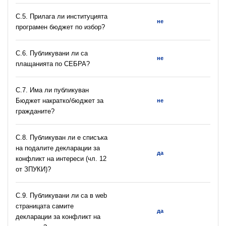
С.5. Прилага ли институцията
не
програмен бюджет по избор?
С.6. Публикувани ли са
не
плащанията по СЕБРА?
С.7. Има ли публикуван
Бюджет накратко/бюджет за
не
гражданите?
C.8. Публикуван ли е списъка
на подалите декларации за
да
конфликт на интереси (чл. 12
от ЗПУКИ)?
C.9. Публикувани ли са в web
страницата самите
да
декларации за конфликт на