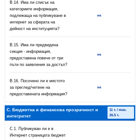
В.14. Има ли списък на
категориите информация,
подлежаща на публикуване в
не
интернет за сферата на
дейност на институцията?
В.15. Има ли предвидена
секция - информация,
не
предоставена повече от три
пъти по заявления за достъп?
В.16. Посочено ли е мястото
за преглед/четене на
не
предоставената информация?
C. Бюджетна и финансова прозрачност и
11 т. / max.
26.5 т.
интегритет
C.1. Публикуван ли е в
Интернет страницата бюджет