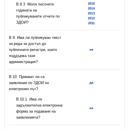
2015
В.8.3. Моля посочете
2014
годината на
2013
публикуваните отчети по
2012
ЗДОИ?
2011
В.9. Има ли публикуван текст
за реда за достъп до
публичните регистри, които
не
поддържа тази
администрация?
В.10. Приемат ли се
заявления по ЗДОИ по
да
електронен път?
В.10.1. Има ли
задължителна електронна
не
форма за подаване на
заявленията?