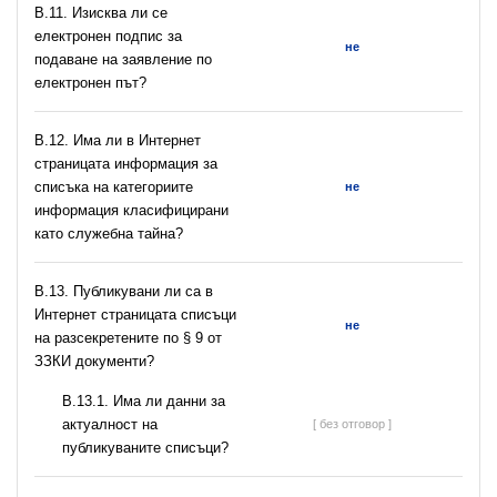
В.11. Изисква ли се
електронен подпис за
не
подаване на заявление по
електронен път?
В.12. Има ли в Интернет
страницата информация за
списъка на категориите
не
информация класифицирани
като служебна тайна?
В.13. Публикувани ли са в
Интернет страницата списъци
не
на разсекретените по § 9 от
ЗЗКИ документи?
В.13.1. Има ли данни за
актуалност на
[ без отговор ]
публикуваните списъци?