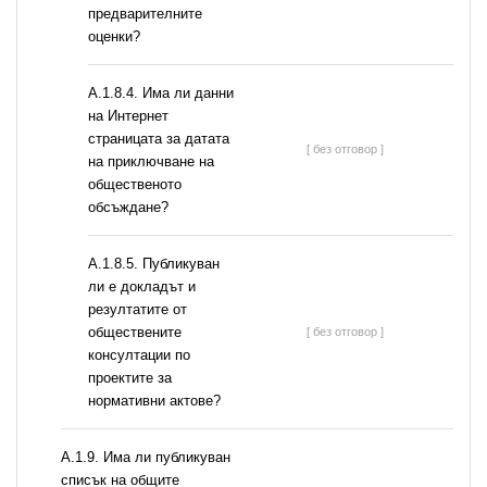
предварителните
оценки?
A.1.8.4. Има ли данни
на Интернет
страницата за датата
[ без отговор ]
на приключване на
общественото
обсъждане?
А.1.8.5. Публикуван
ли е докладът и
резултатите от
обществените
[ без отговор ]
консултации по
проектите за
нормативни актове?
А.1.9. Има ли публикуван
списък на общите