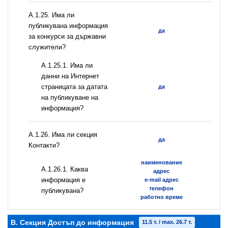
А.1.25. Има ли
публикувана информация
да
за конкурси за държавни
служители?
A.1.25.1. Има ли
данни на Интернет
страницата за датата
да
на публикуване на
информация?
А.1.26. Има ли секция
да
Контакти?
наименование
А.1.26.1. Каква
адрес
информация е
e-mail адрес
телефон
публикувана?
работно време
B. Секция Достъп до информация
11.5 т. / max. 26.7 т.