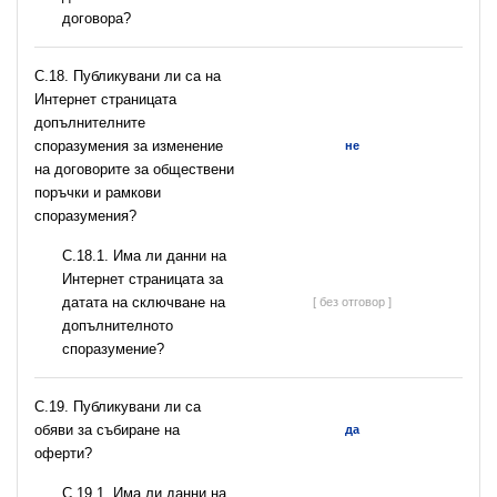
договора?
С.18. Публикувани ли са на
Интернет страницата
допълнителните
споразумения за изменение
не
на договорите за обществени
поръчки и рамкови
споразумения?
С.18.1. Има ли данни на
Интернет страницата за
датата на сключване на
[ без отговор ]
допълнителното
споразумение?
С.19. Публикувани ли са
обяви за събиране на
да
оферти?
С.19.1. Има ли данни на