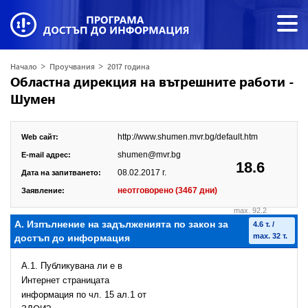
>
>
Начало
Проучвания
2017 година
Областна дирекция на вътрешните работи -
Шумен
http://www.shumen.mvr.bg/default.htm
Web сайт:
shumen@mvr.bg
E-mail адрес:
18.6
08.02.2017 г.
Дата на запитването:
неотговорено (3467 дни)
Заявление:
max. 92.2
А. Изпълнение на задълженията по закон за
4.6 т. /
max. 32 т.
достъп до информация
A.1. Публикувана ли е в
Интернет страницата
информация по чл. 15 ал.1 от