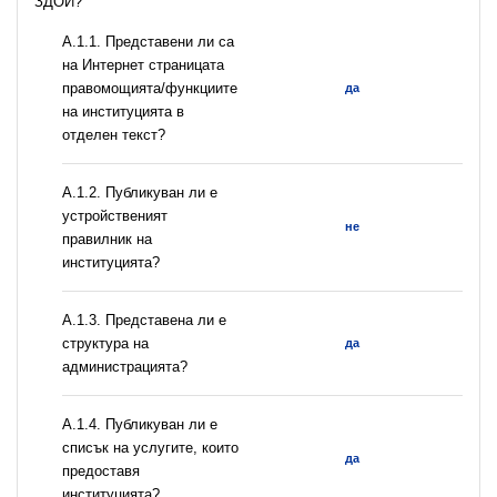
ЗДОИ?
А.1.1. Представени ли са
на Интернет страницата
правомощията/функциите
да
на институцията в
отделен текст?
А.1.2. Публикуван ли е
устройственият
не
правилник на
институцията?
A.1.3. Представена ли е
структура на
да
администрацията?
А.1.4. Публикуван ли е
списък на услугите, които
да
предоставя
институцията?