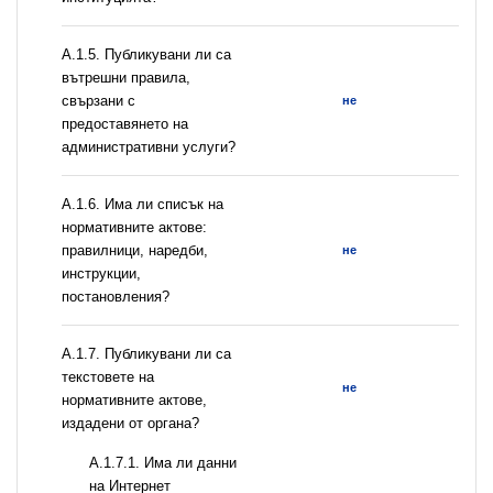
А.1.5. Публикувани ли са
вътрешни правила,
свързани с
не
предоставянето на
административни услуги?
А.1.6. Има ли списък на
нормативните актове:
правилници, наредби,
не
инструкции,
постановления?
А.1.7. Публикувани ли са
текстовете на
не
нормативните актове,
издадени от органа?
A.1.7.1. Има ли данни
на Интернет