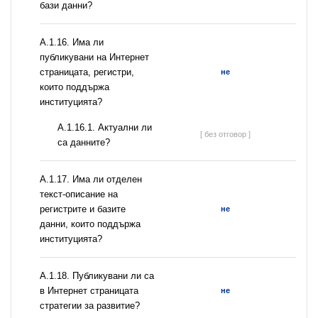
бази данни?
А.1.16. Има ли
публикувани на Интернет
страницата, регистри,
не
които поддържа
институцията?
A.1.16.1. Актуални ли
[ без отговор ]
са данните?
А.1.17. Има ли отделен
текст-описание на
регистрите и базите
не
данни, които поддържа
институцията?
А.1.18. Публикувани ли са
в Интернет страницата
не
стратегии за развитие?