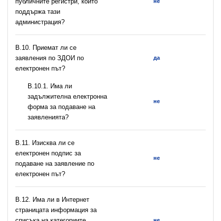
публичните регистри, които
не
поддържа тази
администрация?
В.10. Приемат ли се
заявления по ЗДОИ по
да
електронен път?
В.10.1. Има ли
задължителна електронна
не
форма за подаване на
заявленията?
В.11. Изисква ли се
електронен подпис за
не
подаване на заявление по
електронен път?
В.12. Има ли в Интернет
страницата информация за
списъка на категориите
не