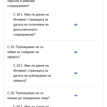
поръчки и рамкови
споразумения?
С.18.1. Има ли данни на
Интернет страницата за
датата на сключване на
да
допълнителното
споразумение?
С.19. Публикувани ли са
обяви за събиране на
да
оферти?
С.19.1. Има ли данни на
Интернет страницата за
да
датата на публикуване на
обявата?
С.20. Публикувани ли са
не
покани до определени лица?
С.20.1. Има ли данни на