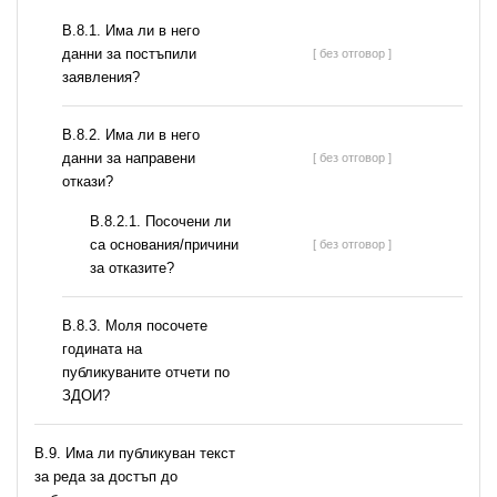
В.8.1. Има ли в него
данни за постъпили
[ без отговор ]
заявления?
В.8.2. Има ли в него
данни за направени
[ без отговор ]
откази?
В.8.2.1. Посочени ли
са основания/причини
[ без отговор ]
за отказите?
В.8.3. Моля посочете
годината на
публикуваните отчети по
ЗДОИ?
В.9. Има ли публикуван текст
за реда за достъп до