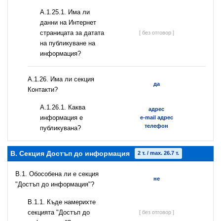
A.1.25.1. Има ли
данни на Интернет
страницата за датата
[ без отговор ]
на публикуване на
информация?
А.1.26. Има ли секция
да
Контакти?
А.1.26.1. Каква
адрес
информация е
e-mail адрес
телефон
публикувана?
B. Секция Достъп до информация
2 т. / max. 26.7 т.
В.1. Обособена ли е секция
не
"Достъп до информация"?
В.1.1. Къде намерихте
секцията "Достъп до
[ без отговор ]