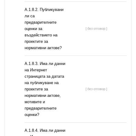
А.1.8.2. Публикувани
ли са
предварителните
оценки за
[ без отговор ]
въздействието на
проектите за
нормативни актове?
A.1.8.3. Има ли данни
на Интернет
страницата за датата
на публикуване на
проектите за
[ без отговор ]
нормативни актове,
мотивите и
предварителните
оценки?
A.1.8.4. Има ли данни