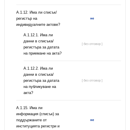
А.1.12. Има ли списък/
регистър на
не
индивидуалните актове?
A.1.12.1. Има ли
данни в списъка/
[ без отговор ]
регистъра за датата
на приемане на акта?
A.1.12.2. Има ли
данни в списъка/
регистъра за датата
[ без отговор ]
на публикуване на
акта?
А.1.15. Има ли
информация (списък) за
поддържаните от
не
институцията регистри и