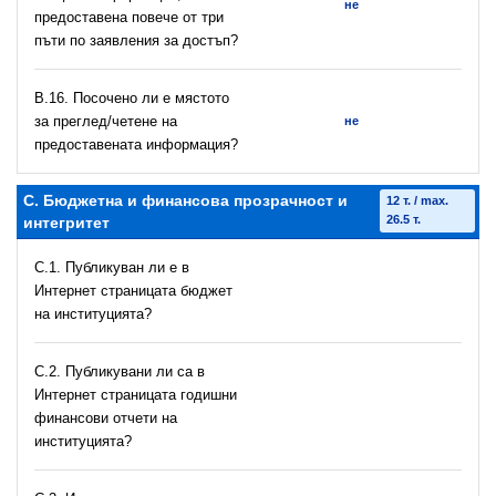
не
предоставена повече от три
пъти по заявления за достъп?
В.16. Посочено ли е мястото
за преглед/четене на
не
предоставената информация?
C. Бюджетна и финансова прозрачност и
12 т. / max.
26.5 т.
интегритет
C.1. Публикуван ли е в
Интернет страницата бюджет
на институцията?
C.2. Публикувани ли са в
Интернет страницата годишни
финансови отчети на
институцията?