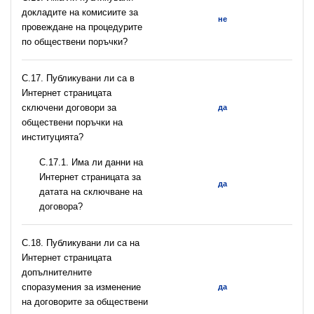
докладите на комисиите за
не
провеждане на процедурите
по обществени поръчки?
С.17. Публикувани ли са в
Интернет страницата
сключени договори за
да
обществени поръчки на
институцията?
С.17.1. Има ли данни на
Интернет страницата за
да
датата на сключване на
договора?
С.18. Публикувани ли са на
Интернет страницата
допълнителните
споразумения за изменение
да
на договорите за обществени