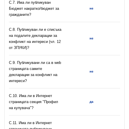
С.7. Има ли публикуван
Бюджет накратко/бюджет за
не
гражданите?
C.8. Публикуван ли е списъка
на подалите декларации за
не
конфликт на интереси (чл. 12
от ЗПУКИ)?
C.9. Публикувани ли са в web
страницата самите
не
декларации за конфликт на
интереси?
C.10. Има ли в Интернет
страницата секция "Профил
да
на купувача"?
С.11. Има ли в Интернет
страницата публикувани