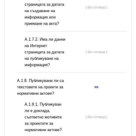
страницата за датата
[ без отговор ]
на създаване на
информация или
приемане на акта?
A.1.7.2. Има ли данни
на Интернет
страницата за датата
[ без отговор ]
на публикуване на
информация?
А.1.8. Публикувани ли са
текстовете на проекти за
не
нормативни актове?
А.1.8.1. Публикуван
ли е доклада,
съответно мотивите
[ без отговор ]
за проектите за
нормативни актове?