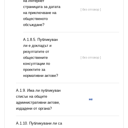
на Интернет
страницата за датата
[ без отговор ]
на приключване на
общественото
обсъждане?
А.1.8.5. Публикуван
ли е докладът и
резултатите от
обществените
[ без отговор ]
консултации по
проектите за
нормативни актове?
А.1.9. Има ли публикуван
списък на общите
не
административни актове,
издадени от органа?
А.1.10. Публикувани ли са