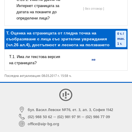
Интернет страницата за
[ без отговор ]
датата на поканите до
определени лица?
T. Оценка на страницата от гледна точка на
0 т. /
съобразяване с лица със зрителни увреждания
max.
1 т.
(чл.26 ал.4), достъпност и леснота на ползването
T.1. Има ли текстова версия
не
на страницата?
Последна актуализация: 08.03.2017 г. 15:58 ч.
бул. Васил Левски №76, ет. 3, ап. 3, София 1142
(02) 988 50 62
···
(02) 981 97 91
···
(02) 986 77 09
office@aip-bg.org