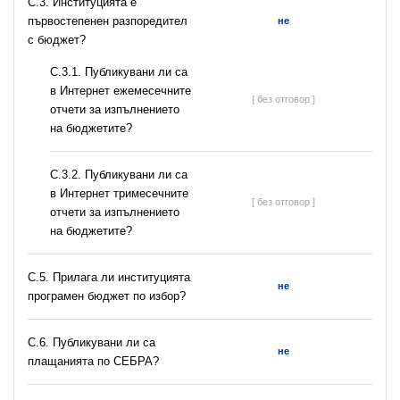
C.3. Институцията е
първостепенен разпоредител
не
с бюджет?
С.3.1. Публикувани ли са
в Интернет ежемесечните
[ без отговор ]
отчети за изпълнението
на бюджетите?
С.3.2. Публикувани ли са
в Интернет тримесечните
[ без отговор ]
отчети за изпълнението
на бюджетите?
С.5. Прилага ли институцията
не
програмен бюджет по избор?
С.6. Публикувани ли са
не
плащанията по СЕБРА?