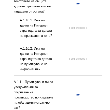
текстовете на общите
не
административни актове,
издадени от органа?
A.1.10.1. Има ли
данни на Интернет
[ без отговор ]
страницата за датата
на приемане на акта?
A.1.10.2. Има ли
данни на Интернет
страницата за датата
[ без отговор ]
на публикуване на
информация?
А.1.11. Публикувани ли са
уведомления за
откриване на
не
производство по издаване
на общ административен
акт?