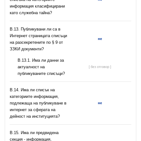
информация класифицирани
като служебна тайна?
В.13. Публикувани ли са в
Интернет страницата списъци
не
на разсекретените по § 9 от
ЗЗКИ документи?
В.13.1. Има ли данни за
актуалност на
[ без отговор ]
публикуваните списъци?
В.14. Има ли списък на
категориите информация,
подлежаща на публикуване в
не
интернет за сферата на
дейност на институцията?
В.15. Има ли предвидена
секция - информация,