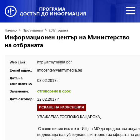
>
>
Начало
Проучвания
2017 година
Информационен център на Министерство
на отбраната
http://armymedia.bg/
Web сайт:
infocenter@armymedia.bg
E-mail адрес:
Дата на
08.02.2017 г.
запитването:
отговорено в срок
Заявление:
Дата отговор:
22.02.2017 г.
ИСКАНЕ НА РАЗЯСНЕНИЯ
УВАЖАЕМА ГОСПОЖО КАЦАРСКА,
С ваше писмо искате от ИЦ на МО да предостави актуал
подлежаща на публикуване в интернет за сферата на де