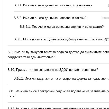
В.8.1. Има ли в него данни за постъпили заявления?
В.8.2. Има ли в него данни за направени откази?
[ без 
В.8.2.1. Посочени ли са основания/причини за отказите?
В.8.3. Моля посочете годината на публикуваните отчети по ЗД
В.9. Има ли публикуван текст за реда за достъп до публичните реги
поддържа тази администрация?
В.10. Приемат ли се заявления по ЗДОИ по електронен път?
В.10.1. Има ли задължителна електронна форма за подаване н
В.11. Изисква ли се електронен подпис за подаване на заявление п
път?
В.12. Има ли в Интернет страницата информация за списъка на кат