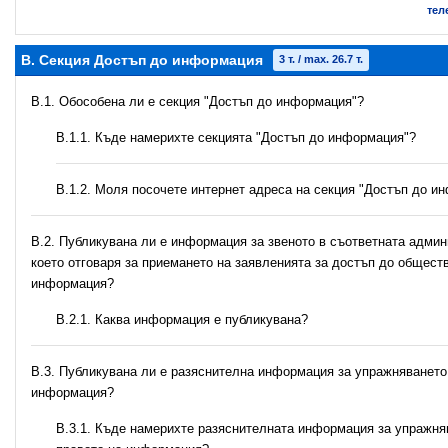
тел
B. Секция Достъп до информация
3 т. / max. 26.7 т.
В.1. Обособена ли е секция "Достъп до информация"?
В.1.1. Къде намерихте секцията "Достъп до информация"?
B.1.2. Моля посочете интернет адреса на секция "Достъп до и
В.2. Публикувана ли е информация за звеното в съответната админ
което отговаря за приемането на заявленията за достъп до общест
информация?
B.2.1. Каква информация е публикувана?
В.3. Публикувана ли е разяснителна информация за упражняването
информация?
В.3.1. Къде намерихте разяснителната информация за упражня