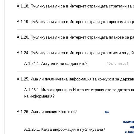
А.1.18. Публикувани ли са в Интернет страницата стратегии за 
А.1.19. Публикувани ли са в Интернет страницата програми за 
А.1.20. Публикувани ли са в Интернет страницата планове за р
А.1.24. Публикувани ли са в Интернет страницата отчети за де
A.1.24.1. Актуални ли са данните?
[ без отговор ]
А.1.25. Има ли публикувана информация за конкурси за държа
A.1.25.1. Има ли данни на Интернет страницата за датата 
на информация?
А.1.26. Има ли секция Контакти?
да
наиме
ад
А.1.26.1. Каква информация е публикувана?
e-mai