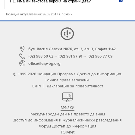
T.1. Има ли текстова версия на страницата?
не
Последна актуализация: 26.02.2017 г. 16:48 ч.
бул. Васил Левски №76, ет. 3, ап. 3, София 1142
(02) 988 50 62
···
(02) 981 97 91
···
(02) 986 77 09
office@aip-bg.org
© 1999-2026 Фондация Програма Достъп до информация.
Всички права запазени.
Екип
|
Декларация за поверителност
ВРЪЗКИ
Международен ден на правото да знам
Достъп до информация и журналистически разследвания
Форум Достъп до информация
FOIAnet