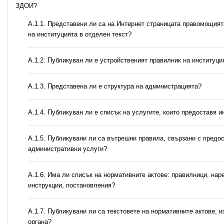
ЗДОИ?
А.1.1. Представени ли са на Интернет страницата правомощия
на институцията в отделен текст?
А.1.2. Публикуван ли е устройственият правилник на институци
A.1.3. Представена ли е структура на администрацията?
А.1.4. Публикуван ли е списък на услугите, които предоставя и
А.1.5. Публикувани ли са вътрешни правила, свързани с предо
административни услуги?
А.1.6. Има ли списък на нормативните актове: правилници, нар
инструкции, постановления?
А.1.7. Публикувани ли са текстовете на нормативните актове, и
органа?