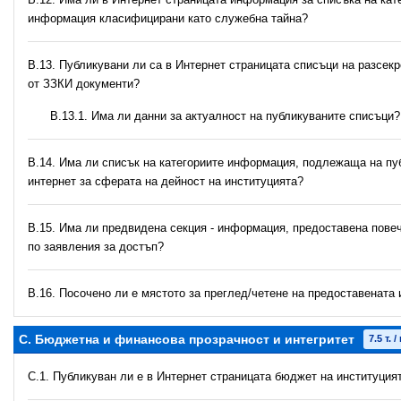
информация класифицирани като служебна тайна?
В.13. Публикувани ли са в Интернет страницата списъци на разсекр
от ЗЗКИ документи?
В.13.1. Има ли данни за актуалност на публикуваните списъци?
В.14. Има ли списък на категориите информация, подлежаща на пу
интернет за сферата на дейност на институцията?
В.15. Има ли предвидена секция - информация, предоставена повеч
по заявления за достъп?
В.16. Посочено ли е мястото за преглед/четене на предоставенат
C. Бюджетна и финансова прозрачност и интегритет
7.5 т. /
C.1. Публикуван ли е в Интернет страницата бюджет на институция