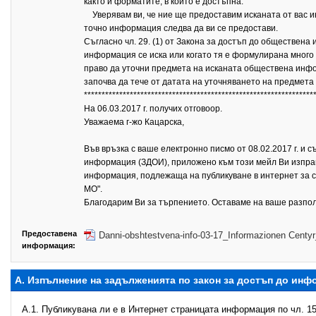
както и форматите, в които е достъпна.
Уверявам ви, че ние ще предоставим исканата от вас и
точно информация следва да ви се предостави.
Съгласно чл. 29. (1) от Закона за достъп до обществена 
информация се иска или когато тя е формулирана много 
право да уточни предмета на исканата обществена информ
започва да тече от датата на уточняването на предмет
*****************************************************************
На 06.03.2017 г. получих отговоор.
Уважаема г-жо Кацарска,
Във връзка с ваше електронно писмо от 08.02.2017 г. и 
информация (ЗДОИ), приложено към този мейл Ви изпра
информация, подлежаща на публикуване в интернет за 
МО".
Благодарим Ви за търпението. Оставаме на ваше разпо
Предоставена
Danni-obshtestvena-info-03-17_Informazionen Centy
информация:
А. Изпълнение на задълженията по закон за достъп до ин
A.1. Публикувана ли е в Интернет страницата информация по чл. 15