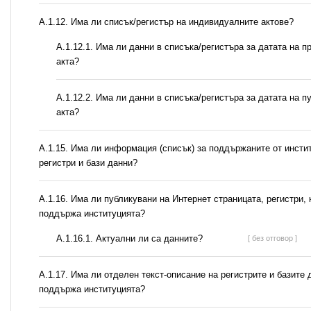
А.1.12. Има ли списък/регистър на индивидуалните актове?
A.1.12.1. Има ли данни в списъка/регистъра за датата на п
акта?
A.1.12.2. Има ли данни в списъка/регистъра за датата на п
акта?
А.1.15. Има ли информация (списък) за поддържаните от инсти
регистри и бази данни?
А.1.16. Има ли публикувани на Интернет страницата, регистри, 
поддържа институцията?
A.1.16.1. Актуални ли са данните?
[ без отговор ]
А.1.17. Има ли отделен текст-описание на регистрите и базите 
поддържа институцията?