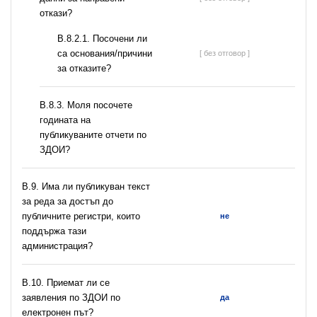
откази?
В.8.2.1. Посочени ли
са основания/причини
[ без отговор ]
за отказите?
В.8.3. Моля посочете
годината на
публикуваните отчети по
ЗДОИ?
В.9. Има ли публикуван текст
за реда за достъп до
публичните регистри, които
не
поддържа тази
администрация?
В.10. Приемат ли се
заявления по ЗДОИ по
да
електронен път?