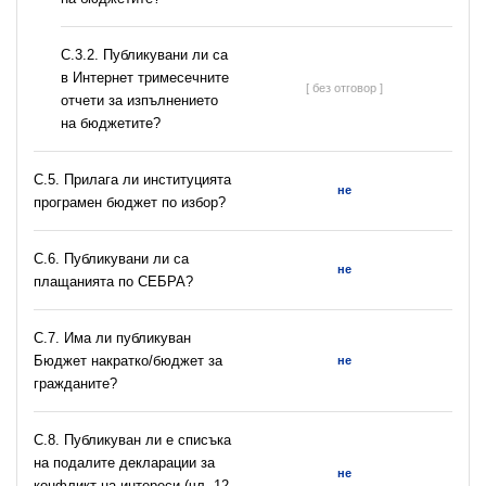
С.3.2. Публикувани ли са
в Интернет тримесечните
[ без отговор ]
отчети за изпълнението
на бюджетите?
С.5. Прилага ли институцията
не
програмен бюджет по избор?
С.6. Публикувани ли са
не
плащанията по СЕБРА?
С.7. Има ли публикуван
Бюджет накратко/бюджет за
не
гражданите?
C.8. Публикуван ли е списъка
на подалите декларации за
не
конфликт на интереси (чл. 12