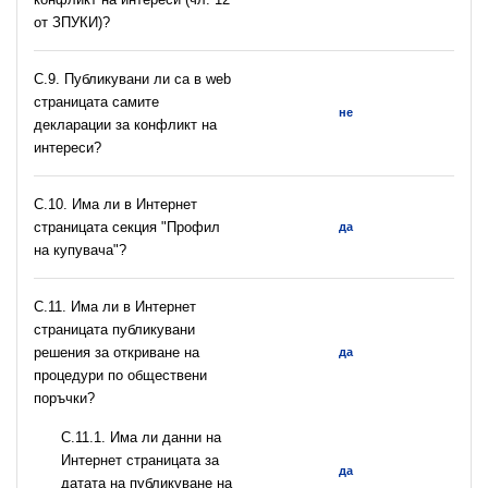
от ЗПУКИ)?
C.9. Публикувани ли са в web
страницата самите
не
декларации за конфликт на
интереси?
C.10. Има ли в Интернет
страницата секция "Профил
да
на купувача"?
С.11. Има ли в Интернет
страницата публикувани
решения за откриване на
да
процедури по обществени
поръчки?
С.11.1. Има ли данни на
Интернет страницата за
да
датата на публикуване на