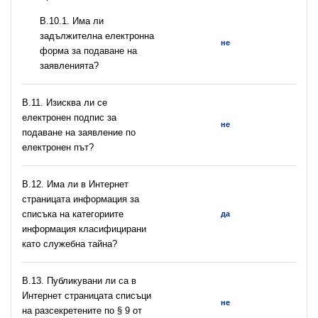
В.10.1. Има ли
задължителна електронна
не
форма за подаване на
заявленията?
В.11. Изисква ли се
електронен подпис за
не
подаване на заявление по
електронен път?
В.12. Има ли в Интернет
страницата информация за
списъка на категориите
да
информация класифицирани
като служебна тайна?
В.13. Публикувани ли са в
Интернет страницата списъци
не
на разсекретените по § 9 от