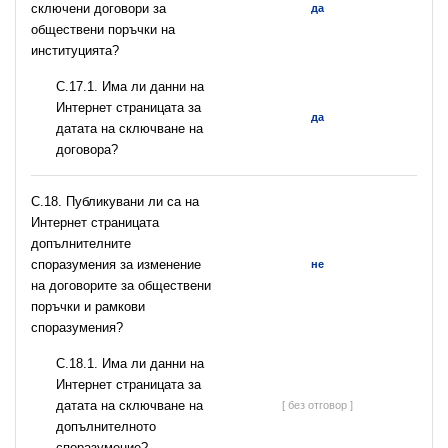
сключени договори за
да
обществени поръчки на
институцията?
С.17.1. Има ли данни на
Интернет страницата за
да
датата на сключване на
договора?
С.18. Публикувани ли са на
Интернет страницата
допълнителните
споразумения за изменение
не
на договорите за обществени
поръчки и рамкови
споразумения?
С.18.1. Има ли данни на
Интернет страницата за
датата на сключване на
[ без отговор ]
допълнителното
споразумение?