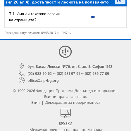
1 т.
(чл.26 ал.4), достъпност и леснота на ползването
T.1. Има ли текстова версия
не
на страницата?
Последна актуализация: 09.03.2017 г. 10:47 ч.
бул. Васил Левски №76, ет. 3, ап. 3, София 1142
(02) 988 50 62
···
(02) 981 97 91
···
(02) 986 77 09
office@aip-bg.org
© 1999-2026 Фондация Програма Достъп до информация.
Всички права запазени.
Екип
|
Декларация за поверителност
ВРЪЗКИ
Международен ден на правото да знам