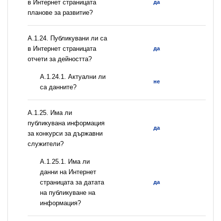
в Интернет страницата
да
планове за развитие?
А.1.24. Публикувани ли са
в Интернет страницата
да
отчети за дейността?
A.1.24.1. Актуални ли
не
са данните?
А.1.25. Има ли
публикувана информация
да
за конкурси за държавни
служители?
A.1.25.1. Има ли
данни на Интернет
страницата за датата
да
на публикуване на
информация?