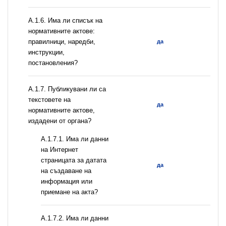
А.1.6. Има ли списък на
нормативните актове:
правилници, наредби,
да
инструкции,
постановления?
А.1.7. Публикувани ли са
текстовете на
да
нормативните актове,
издадени от органа?
A.1.7.1. Има ли данни
на Интернет
страницата за датата
да
на създаване на
информация или
приемане на акта?
A.1.7.2. Има ли данни