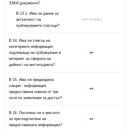
ЗЗКИ документи?
В.13.1. Има ли данни за
актуалност на
[ без отговор ]
публикуваните списъци?
В.14. Има ли списък на
категориите информация,
подлежаща на публикуване в
не
интернет за сферата на
дейност на институцията?
В.15. Има ли предвидена
секция - информация,
не
предоставена повече от три
пъти по заявления за достъп?
В.16. Посочено ли е мястото
за преглед/четене на
не
предоставената информация?