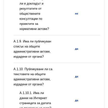
ли е докладът и
резултатите от
обществените
не
консултации по
проектите за
нормативни актове?
А.1.9. Има ли публикуван
списък на общите
да
административни актове,
издадени от органа?
А.1.10. Публикувани ли са
текстовете на общите
да
административни актове,
издадени от органа?
A.1.10.1. Има ли
данни на Интернет
да
страницата за датата