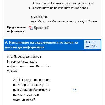
Във връзка с Вашето заявление представям
информацията на посоченият от Вас адрес.
С уважение,
инж. Мирослав Маринов-директор на РДГ Сливен
Предоставена
Spisak.pdf
информация:
А. Изпълнение на задълженията по закон за
24.6 т. /
max. 32 т.
достъп до информация
A.1. Публикувана ли е в
Интернет страницата
информация по чл. 15 ал.1 от
ЗДОИ?
А.1.1. Представени ли са
на Интернет страницата
правомощията/функциите
не
на институцията в
отделен текст?