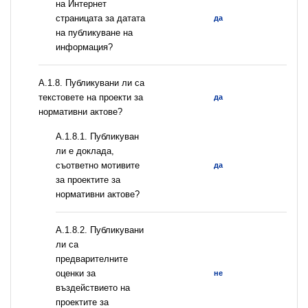
на Интернет
страницата за датата
да
на публикуване на
информация?
А.1.8. Публикувани ли са
текстовете на проекти за
да
нормативни актове?
А.1.8.1. Публикуван
ли е доклада,
съответно мотивите
да
за проектите за
нормативни актове?
А.1.8.2. Публикувани
ли са
предварителните
оценки за
не
въздействието на
проектите за