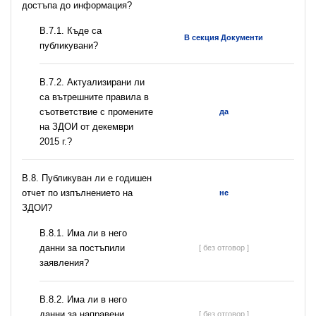
достъпа до информация?
В.7.1. Къде са
В секция Документи
публикувани?
В.7.2. Актуализирани ли
са вътрешните правила в
съответствие с промените
да
на ЗДОИ от декември
2015 г.?
В.8. Публикуван ли е годишен
отчет по изпълнението на
не
ЗДОИ?
В.8.1. Има ли в него
данни за постъпили
[ без отговор ]
заявления?
В.8.2. Има ли в него
данни за направени
[ без отговор ]