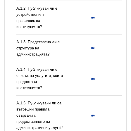
А.1.2. Публикуван ли е
устройственият
да
правилник на
институцията?
A.1.3. Представена ли е
структура на
не
администрацията?
А.1.4. Публикуван ли е
списък на услугите, които
да
предоставя
институцията?
А.1.5. Публикувани ли са
вътрешни правила,
свързани с
да
предоставянето на
административни услуги?