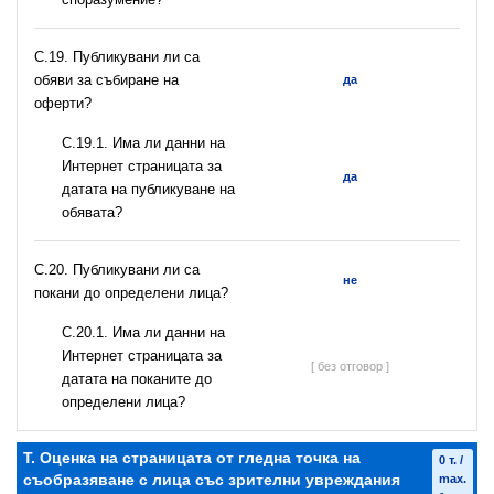
С.19. Публикувани ли са
обяви за събиране на
да
оферти?
С.19.1. Има ли данни на
Интернет страницата за
да
датата на публикуване на
обявата?
С.20. Публикувани ли са
не
покани до определени лица?
С.20.1. Има ли данни на
Интернет страницата за
[ без отговор ]
датата на поканите до
определени лица?
T. Оценка на страницата от гледна точка на
0 т. /
съобразяване с лица със зрителни увреждания
max.