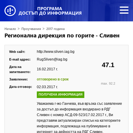
>
>
Начало
Проучвания
2017 година
Регионална дирекция по горите - Сливен
http://www.sliven.iag.bg
Web сайт:
RugSliven@iag.bg
E-mail адрес:
47.1
Дата на
16.02.2017 г.
запитването:
отговорено в срок
Заявление:
max. 92.2
Дата отговор:
02.03.2017 г.
ПОЛУЧЕНА ИНФОРМАЦИЯ
Уважаема г-жо Ганчева, във връзка със заявление
за достъп до информация входирано в РДГ
Сливен с номер АСД-09-523/17.02.2017 г., Ви
представям актуализиран списък на категориите
информация, подлежаща на публикуване в
интернет за дейността на РДГ Сливен,