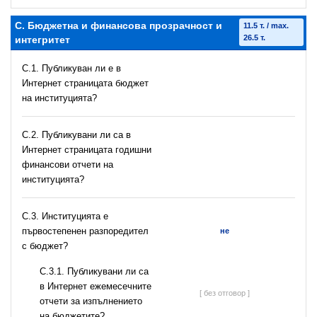
C. Бюджетна и финансова прозрачност и
11.5 т. / max.
26.5 т.
интегритет
C.1. Публикуван ли е в
Интернет страницата бюджет
на институцията?
C.2. Публикувани ли са в
Интернет страницата годишни
финансови отчети на
институцията?
C.3. Институцията е
първостепенен разпоредител
не
с бюджет?
С.3.1. Публикувани ли са
в Интернет ежемесечните
[ без отговор ]
отчети за изпълнението
на бюджетите?