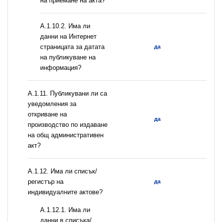
на приемане на акта?
A.1.10.2. Има ли
данни на Интернет
страницата за датата
да
на публикуване на
информация?
А.1.11. Публикувани ли са
уведомления за
откриване на
да
производство по издаване
на общ административен
акт?
А.1.12. Има ли списък/
регистър на
да
индивидуалните актове?
A.1.12.1. Има ли
данни в списъка/