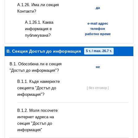
А.1.26. Има ли секция
да
Контакти?
А.1.26.1. Каква
e-mail адрес
информация е
телефон
работно време
публикувана?
B. Секция Достъп до информация
5 т. / max. 26.7 т.
В.1. Обособена ли е секция
не
"Достъп до информация"?
В.1.1. Къде намерихте
секцията "Достъп до
[ без отговор ]
информация"?
B.1.2. Моля посочете
интернет адреса на
секция "Достъп до
информация"