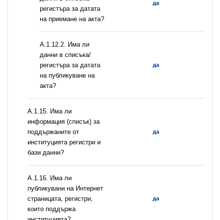
да
регистъра за датата
на приемане на акта?
A.1.12.2. Има ли
данни в списъка/
регистъра за датата
да
на публикуване на
акта?
А.1.15. Има ли
информация (списък) за
поддържаните от
да
институцията регистри и
бази данни?
А.1.16. Има ли
публикувани на Интернет
страницата, регистри,
да
които поддържа
институцията?