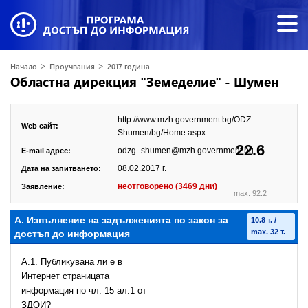
>
>
Начало
Проучвания
2017 година
Областна дирекция "Земеделие" - Шумен
http://www.mzh.government.bg/ODZ-
Web сайт:
Shumen/bg/Home.aspx
22.6
odzg_shumen@mzh.government.bg
E-mail адрес:
08.02.2017 г.
Дата на запитването:
неотговорено (3469 дни)
Заявление:
max. 92.2
А. Изпълнение на задълженията по закон за
10.8 т. /
max. 32 т.
достъп до информация
A.1. Публикувана ли е в
Интернет страницата
информация по чл. 15 ал.1 от
ЗДОИ?