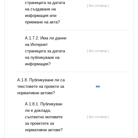
страницата за датата
[ без отговор ]
на създаване на
информация или
приемане на акта?
A.1.7.2. Има ли данни
на Интернет
страницата за датата
[ без отговор ]
на публикуване на
информация?
А.1.8. Публикувани ли са
текстовете на проекти за
не
нормативни актове?
А.1.8.1. Публикуван
ли е доклада,
съответно мотивите
[ без отговор ]
за проектите за
нормативни актове?