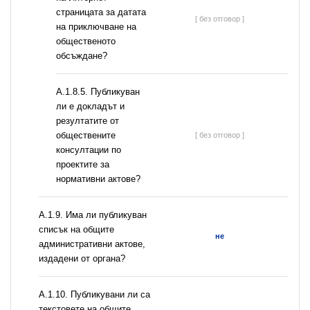
страницата за датата
[ без отговор ]
на приключване на
общественото
обсъждане?
А.1.8.5. Публикуван
ли е докладът и
резултатите от
обществените
[ без отговор ]
консултации по
проектите за
нормативни актове?
А.1.9. Има ли публикуван
списък на общите
не
административни актове,
издадени от органа?
А.1.10. Публикувани ли са
текстовете на общите