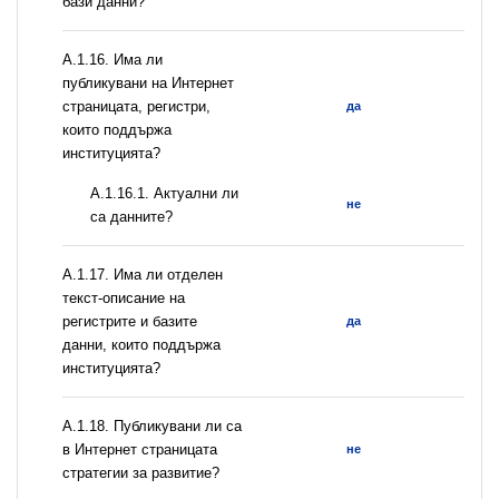
бази данни?
А.1.16. Има ли
публикувани на Интернет
страницата, регистри,
да
които поддържа
институцията?
A.1.16.1. Актуални ли
не
са данните?
А.1.17. Има ли отделен
текст-описание на
регистрите и базите
да
данни, които поддържа
институцията?
А.1.18. Публикувани ли са
в Интернет страницата
не
стратегии за развитие?