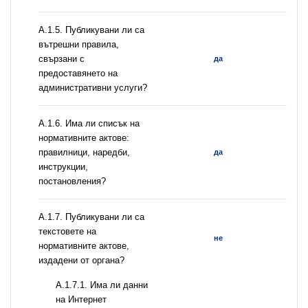
А.1.5. Публикувани ли са
вътрешни правила,
свързани с
да
предоставянето на
административни услуги?
А.1.6. Има ли списък на
нормативните актове:
правилници, наредби,
да
инструкции,
постановления?
А.1.7. Публикувани ли са
текстовете на
не
нормативните актове,
издадени от органа?
A.1.7.1. Има ли данни
на Интернет