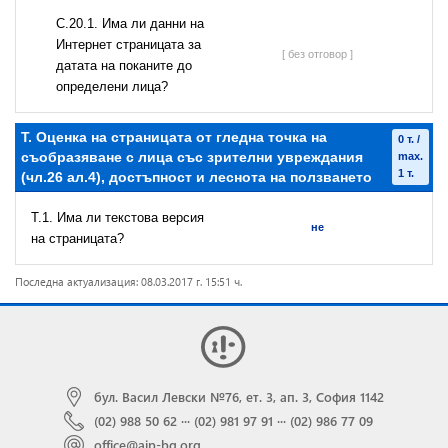
С.20.1. Има ли данни на
Интернет страницата за
[ без отговор ]
датата на поканите до
определени лица?
T. Оценка на страницата от гледна точка на
0 т. /
съобразяване с лица със зрителни увреждания
max.
1 т.
(чл.26 ал.4), достъпност и леснота на ползването
T.1. Има ли текстова версия
не
на страницата?
Последна актуализация: 08.03.2017 г. 15:51 ч.
бул. Васил Левски №76, ет. 3, ап. 3, София 1142
(02) 988 50 62
···
(02) 981 97 91
···
(02) 986 77 09
office@aip-bg.org