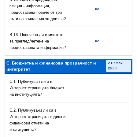
секция - информация,
не
предоставена повече от три
пъти по заявления за достъп?
В.16. Посочено ли е мястото
за преглед/четене на
не
предоставената информация?
C. Бюджетна и финансова прозрачност и
2 т. / max.
26.5 т.
интегритет
C.1. Публикуван ли е в
Интернет страницата бюджет
на институцията?
C.2. Публикувани ли са в
Интернет страницата годишни
финансови отчети на
институцията?