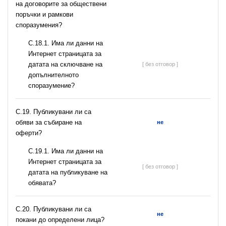
на договорите за обществени
поръчки и рамкови
споразумения?
С.18.1. Има ли данни на
Интернет страницата за
датата на сключване на
[ без отговор ]
допълнителното
споразумение?
С.19. Публикувани ли са
обяви за събиране на
не
оферти?
С.19.1. Има ли данни на
Интернет страницата за
[ без отговор ]
датата на публикуване на
обявата?
С.20. Публикувани ли са
не
покани до определени лица?