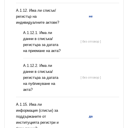
А.1.12. Има ли списък/
регистър на
не
индивидуалните актове?
A.1.12.1. Има ли
данни в списъка/
[ без отговор ]
регистъра за датата
на приемане на акта?
A.1.12.2. Има ли
данни в списъка/
регистъра за датата
[ без отговор ]
на публикуване на
акта?
А.1.15. Има ли
информация (списък) за
поддържаните от
да
институцията регистри и