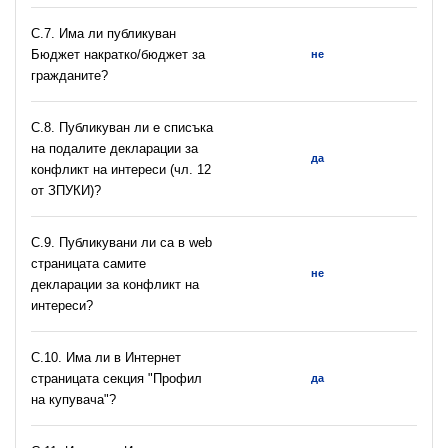
С.7. Има ли публикуван
Бюджет накратко/бюджет за
не
гражданите?
C.8. Публикуван ли е списъка
на подалите декларации за
да
конфликт на интереси (чл. 12
от ЗПУКИ)?
C.9. Публикувани ли са в web
страницата самите
не
декларации за конфликт на
интереси?
C.10. Има ли в Интернет
страницата секция "Профил
да
на купувача"?