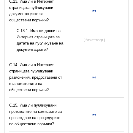
С.13. Има ли в Интернет
страницата публикувани
не
документациите за
обществени поръчки?
С.13.1. Има ли данни на
Интернет страницата за
[ без отговор ]
датата на публикуване на
документациите?
С.14. Има ли в Интернет
страницата публикувани
разяснения, предоставени от
не
възложителите на
обществени поръчки?
С.15. Има ли публикувани
протоколите на комисиите за
не
провеждане на процедурите
по обществени поръчки?