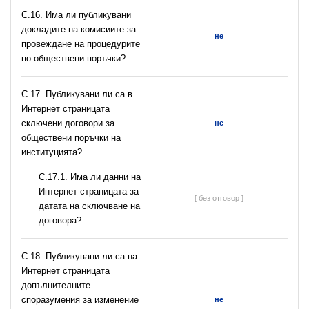
С.16. Има ли публикувани
докладите на комисиите за
не
провеждане на процедурите
по обществени поръчки?
С.17. Публикувани ли са в
Интернет страницата
сключени договори за
не
обществени поръчки на
институцията?
С.17.1. Има ли данни на
Интернет страницата за
[ без отговор ]
датата на сключване на
договора?
С.18. Публикувани ли са на
Интернет страницата
допълнителните
споразумения за изменение
не