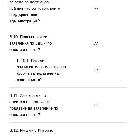
за реда за достъп до
публичните регистри, които
не
поддържа тази
администрация?
В.10. Приемат ли се
заявления по ЗДОИ по
да
електронен път?
В.10.1. Има ли
задължителна електронна
не
форма за подаване на
заявленията?
В.11. Изисква ли се
електронен подпис за
не
подаване на заявление по
електронен път?
В.12. Има ли в Интернет