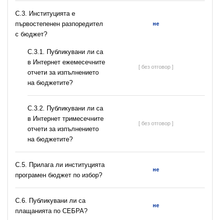
C.3. Институцията е
първостепенен разпоредител
не
с бюджет?
С.3.1. Публикувани ли са
в Интернет ежемесечните
[ без отговор ]
отчети за изпълнението
на бюджетите?
С.3.2. Публикувани ли са
в Интернет тримесечните
[ без отговор ]
отчети за изпълнението
на бюджетите?
С.5. Прилага ли институцията
не
програмен бюджет по избор?
С.6. Публикувани ли са
не
плащанията по СЕБРА?