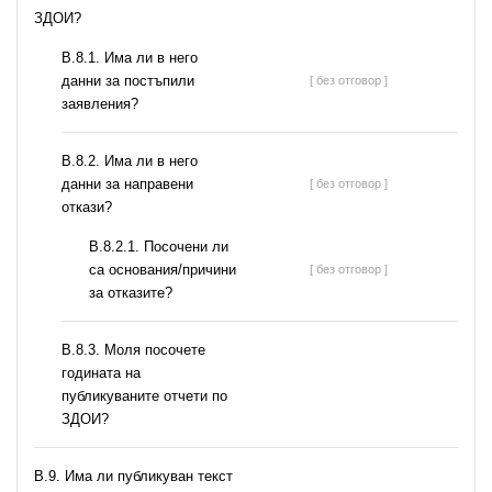
ЗДОИ?
В.8.1. Има ли в него
данни за постъпили
[ без отговор ]
заявления?
В.8.2. Има ли в него
данни за направени
[ без отговор ]
откази?
В.8.2.1. Посочени ли
са основания/причини
[ без отговор ]
за отказите?
В.8.3. Моля посочете
годината на
публикуваните отчети по
ЗДОИ?
В.9. Има ли публикуван текст