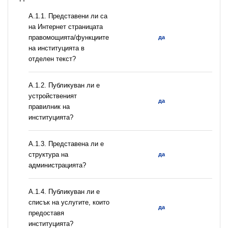
А.1.1. Представени ли са
на Интернет страницата
правомощията/функциите
да
на институцията в
отделен текст?
А.1.2. Публикуван ли е
устройственият
да
правилник на
институцията?
A.1.3. Представена ли е
структура на
да
администрацията?
А.1.4. Публикуван ли е
списък на услугите, които
да
предоставя
институцията?