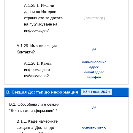
A.1.25.1. Има ли
данни на Интернет
страницата за датата
[ без отговор ]
на публикуване на
информация?
А.1.26. Има ли секция
да
Контакти?
наименование
А.1.26.1. Каква
адрес
информация е
e-mail адрес
публикувана?
телефон
B. Секция Достъп до информация
9.8 т. / max. 26.7 т.
В.1. Обособена ли е секция
да
"Достъп до информация"?
В.1.1. Къде намерихте
секцията "Достъп до
основно меню