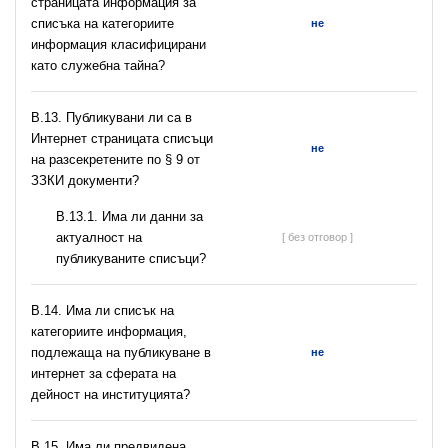
страницата информация за
списъка на категориите
не
информация класифицирани
като служебна тайна?
В.13. Публикувани ли са в
Интернет страницата списъци
не
на разсекретените по § 9 от
ЗЗКИ документи?
В.13.1. Има ли данни за
актуалност на
[ без отговор ]
публикуваните списъци?
В.14. Има ли списък на
категориите информация,
подлежаща на публикуване в
не
интернет за сферата на
дейност на институцията?
В.15. Има ли предвидена