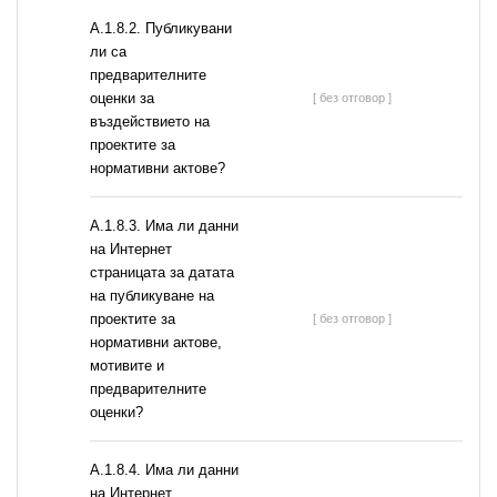
А.1.8.2. Публикувани
ли са
предварителните
оценки за
[ без отговор ]
въздействието на
проектите за
нормативни актове?
A.1.8.3. Има ли данни
на Интернет
страницата за датата
на публикуване на
проектите за
[ без отговор ]
нормативни актове,
мотивите и
предварителните
оценки?
A.1.8.4. Има ли данни
на Интернет