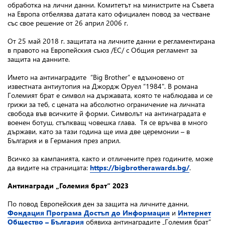
обработка на лични данни. Комитетът на министрите на Съвета
на Европа отбелязва датата като официален повод за честване
със свое решение от 26 април 2006 г.
От 25 май 2018 г. защитата на личните данни е регламентирана
в правото на Европейския съюз /ЕС/ с Общия регламент за
защита на данните.
Името на антинаградите “Big Brother” е вдъхновено от
известната антиутопия на Джордж Оруел “1984". В романа
Големият брат е символ на държавата, която те наблюдава и се
грижи за теб, с цената на абсолютно ограничение на личната
свобода във всичките й форми. Символът на антинаградата е
военен ботуш, стъпкващ човешка глава. Тя се връчва в много
държави, като за тази година ще има две церемонии – в
България и в Германия през април.
Всичко за кампанията, както и отличените през годините, може
да видите на страницата:
https://bigbrotherawards.bg/
.
Антинагради „Големия брат“ 2023
По повод Европейския ден за защита на личните данни,
Фондация Програма Достъп до Информация
и
Интернет
Общество – България
обявиха антинаградите „Големия брат“