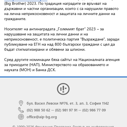
(Big Brother) 2023. По традиция наградите се връчват на
държавни и частни организации, които с са нарушили правото
на лична неприкосновеност и защитата на личните данни на
гражданите.
Носителят на антинаградата „Големият брат“ 2023 – за
нарушаване на защитата на лични данни и на
неприкосновеност, е политическа партия "Възраждане", заради
публикуване на EГН на над 800 български граждани с цел да
бъдат стигматизирани и обявени за шпиони.
Сред другите номинации бяха сайтът на Националната агенция
за приходите (НАП), Министерството на образованието и
науката (МОН) и Банка ДСК.
бул. Васил Левски №76, ет. 3, ап. 3, София 1142
(02) 988 50 62
···
(02) 981 97 91
···
(02) 986 77 09
office@aip-bg.org
© 1999-2026 Фондация Програма Достъп до информация.