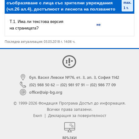
съобразяване с лица със зрителни увреждания
max.
1 т.
(чл.26 ал.4), достъпност и леснота на ползването
T.1. Има ли текстова версия
не
на страницата?
Последна актуализация: 03.03.2018 г. 14:06 ч.
бул. Васил Левски №76, ет. 3, ап. 3, София 1142
(02) 988 50 62
···
(02) 981 97 91
···
(02) 986 77 09
office@aip-bg.org
© 1999-2026 Фондация Програма Достъп до информация.
Всички права запазени.
Екип
|
Декларация за поверителност
ВРЪЗКИ