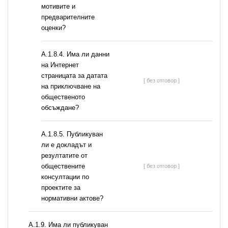
мотивите и
предварителните
оценки?
A.1.8.4. Има ли данни
на Интернет
страницата за датата
[ без отговор ]
на приключване на
общественото
обсъждане?
А.1.8.5. Публикуван
ли е докладът и
резултатите от
обществените
[ без отговор ]
консултации по
проектите за
нормативни актове?
А.1.9. Има ли публикуван