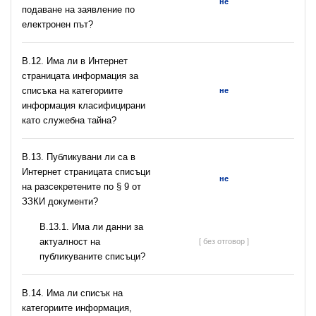
не
подаване на заявление по
електронен път?
В.12. Има ли в Интернет
страницата информация за
списъка на категориите
не
информация класифицирани
като служебна тайна?
В.13. Публикувани ли са в
Интернет страницата списъци
не
на разсекретените по § 9 от
ЗЗКИ документи?
В.13.1. Има ли данни за
актуалност на
[ без отговор ]
публикуваните списъци?
В.14. Има ли списък на
категориите информация,