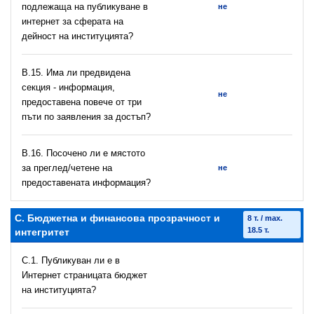
подлежаща на публикуване в
не
интернет за сферата на
дейност на институцията?
В.15. Има ли предвидена
секция - информация,
не
предоставена повече от три
пъти по заявления за достъп?
В.16. Посочено ли е мястото
за преглед/четене на
не
предоставената информация?
C. Бюджетна и финансова прозрачност и
8 т. / max.
18.5 т.
интегритет
C.1. Публикуван ли е в
Интернет страницата бюджет
на институцията?