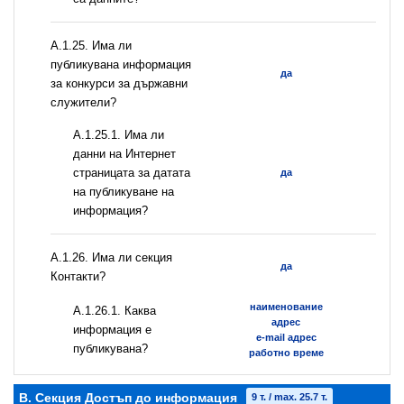
А.1.25. Има ли
публикувана информация
да
за конкурси за държавни
служители?
A.1.25.1. Има ли
данни на Интернет
страницата за датата
да
на публикуване на
информация?
А.1.26. Има ли секция
да
Контакти?
наименование
А.1.26.1. Каква
адрес
информация е
e-mail адрес
публикувана?
работно време
B. Секция Достъп до информация
9 т. / max. 25.7 т.