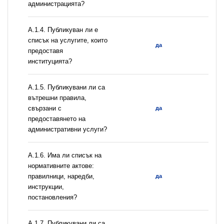
администрацията?
А.1.4. Публикуван ли е
списък на услугите, които
да
предоставя
институцията?
А.1.5. Публикувани ли са
вътрешни правила,
свързани с
да
предоставянето на
административни услуги?
А.1.6. Има ли списък на
нормативните актове:
правилници, наредби,
да
инструкции,
постановления?
А.1.7. Публикувани ли са