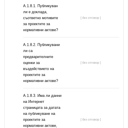
А.1.8.1. Публикуван
ли е доклада,
съответно мотивите
[ без отговор ]
за проектите за
нормативни актове?
А.1.8.2. Публикувани
ли са
предварителните
оценки за
[ без отговор ]
въздействието на
проектите за
нормативни актове?
A.1.8.3. Има ли данни
на Интернет
страницата за датата
на публикуване на
проектите за
[ без отговор ]
нормативни актове,