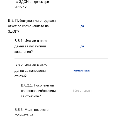
на ЗДОИ от декември
2015 г.?
В.8. Публикуван ли е годишен
отчет по изпълнението на
да
ЗДОИ?
В.8.1. Има ли в него
данни за постъпили
да
заявления?
В.8.2. Има ли в него
данни за направени
няма откази
откази?
В.8.2.1. Посочени ли
са основания/причини
[ без отговор ]
за отказите?
В.8.3. Моля посочете
годината на