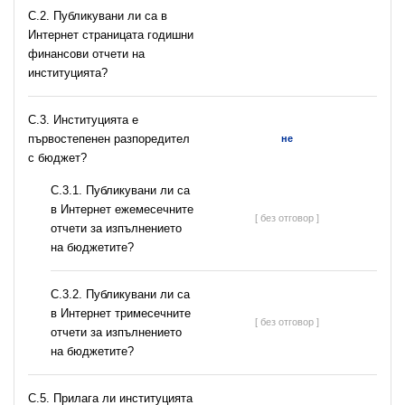
C.2. Публикувани ли са в
Интернет страницата годишни
финансови отчети на
институцията?
C.3. Институцията е
първостепенен разпоредител
не
с бюджет?
С.3.1. Публикувани ли са
в Интернет ежемесечните
[ без отговор ]
отчети за изпълнението
на бюджетите?
С.3.2. Публикувани ли са
в Интернет тримесечните
[ без отговор ]
отчети за изпълнението
на бюджетите?
С.5. Прилага ли институцията