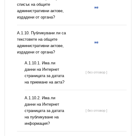
списък на общите
не
административни актове,
издадени от органа?
А.1.10. Публикувани ли са
текстовете на общите
не
административни актове,
издадени от органа?
A.1.10.1. Има ли
данни на Интернет
[ без отговор ]
страницата за датата
на приемане на акта?
A.1.10.2. Има ли
данни на Интернет
страницата за датата
[ без отговор ]
на публикуване на
информация?