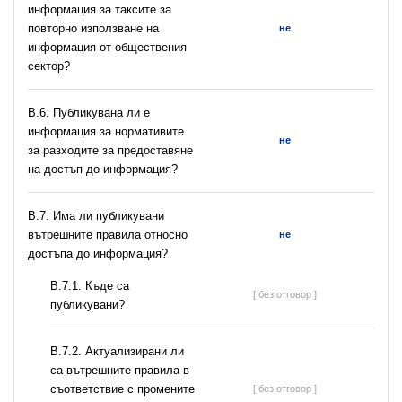
информация за таксите за
повторно използване на
не
информация от обществения
сектор?
В.6. Публикувана ли е
информация за нормативите
не
за разходите за предоставяне
на достъп до информация?
В.7. Има ли публикувани
вътрешните правила относно
не
достъпа до информация?
В.7.1. Къде са
[ без отговор ]
публикувани?
В.7.2. Актуализирани ли
са вътрешните правила в
съответствие с промените
[ без отговор ]