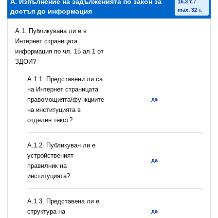
А. Изпълнение на задълженията по закон за
16.3 т. /
max. 32 т.
достъп до информация
A.1. Публикувана ли е в
Интернет страницата
информация по чл. 15 ал.1 от
ЗДОИ?
А.1.1. Представени ли са
на Интернет страницата
правомощията/функциите
да
на институцията в
отделен текст?
А.1.2. Публикуван ли е
устройственият
да
правилник на
институцията?
A.1.3. Представена ли е
структура на
да