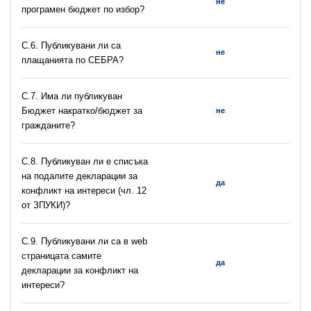
не
програмен бюджет по избор?
С.6. Публикувани ли са
не
плащанията по СЕБРА?
С.7. Има ли публикуван
Бюджет накратко/бюджет за
не
гражданите?
C.8. Публикуван ли е списъка
на подалите декларации за
да
конфликт на интереси (чл. 12
от ЗПУКИ)?
C.9. Публикувани ли са в web
страницата самите
да
декларации за конфликт на
интереси?