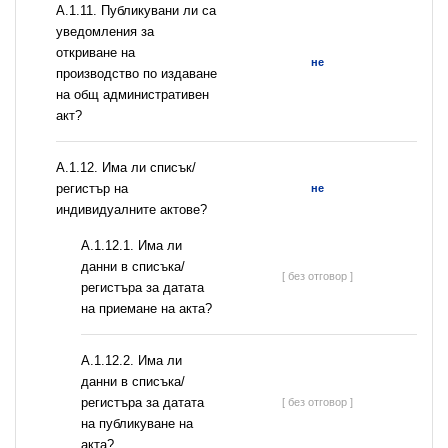
А.1.11. Публикувани ли са
уведомления за
откриване на
не
производство по издаване
на общ административен
акт?
А.1.12. Има ли списък/
регистър на
не
индивидуалните актове?
A.1.12.1. Има ли
данни в списъка/
[ без отговор ]
регистъра за датата
на приемане на акта?
A.1.12.2. Има ли
данни в списъка/
регистъра за датата
[ без отговор ]
на публикуване на
акта?