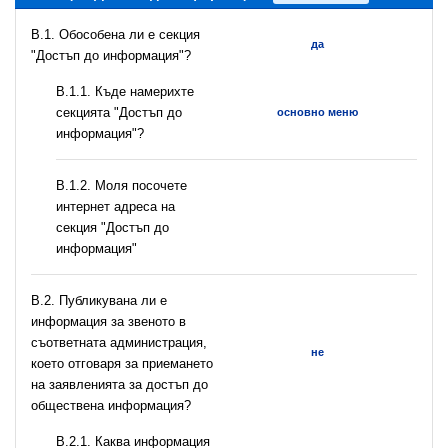
В.1. Обособена ли е секция
да
"Достъп до информация"?
В.1.1. Къде намерихте
секцията "Достъп до
основно меню
информация"?
B.1.2. Моля посочете
интернет адреса на
секция "Достъп до
информация"
В.2. Публикувана ли е
информация за звеното в
съответната администрация,
не
което отговаря за приемането
на заявленията за достъп до
обществена информация?
B.2.1. Каква информация