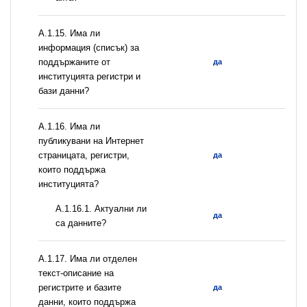
А.1.15. Има ли
информация (списък) за
поддържаните от
да
институцията регистри и
бази данни?
А.1.16. Има ли
публикувани на Интернет
страницата, регистри,
да
които поддържа
институцията?
A.1.16.1. Актуални ли
да
са данните?
А.1.17. Има ли отделен
текст-описание на
регистрите и базите
да
данни, които поддържа