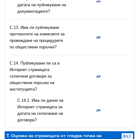
не
датата на публикуване на
документациите?
С.13. Има ли публикувани
протоколите на комисиите за
да
провеждане на процедурите
по обществени поръчки?
С.14. Публикувани ли са в
Интернет страницата
сключени договори за
да
обществени поръчки на
институцията?
С.14.1. Има ли данни на
Интернет страницата за
да
датата на сключване на
договора?
T. Оценка на страницата от гледна точка на
0 т. /