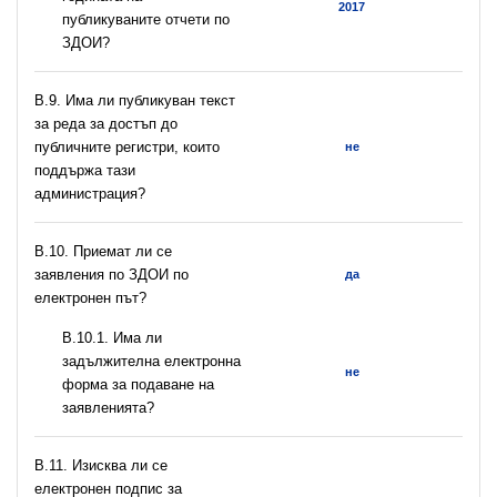
2017
публикуваните отчети по
ЗДОИ?
В.9. Има ли публикуван текст
за реда за достъп до
публичните регистри, които
не
поддържа тази
администрация?
В.10. Приемат ли се
заявления по ЗДОИ по
да
електронен път?
В.10.1. Има ли
задължителна електронна
не
форма за подаване на
заявленията?
В.11. Изисква ли се
електронен подпис за