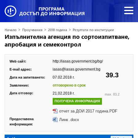
>
>
>
Начало
Проучвания
2018 година
Резултати по институции
Изпълнителна агенция по сортоизпитване,
апробация и семеконтрол
http://iasas.government.bg/bg/
Web сайт:
iasas@iasas.government.bg
E-mail адрес:
39.3
07.02.2018 г.
Дата на запитването:
отговорено в срок
Заявление:
Дата отговор:
21.02.2018 г.
max. 83.2
ПОЛУЧЕНА ИНФОРМАЦИЯ
отчет за ДОИ 2017 година.PDF
Предоставена
Линк .docx
информация: