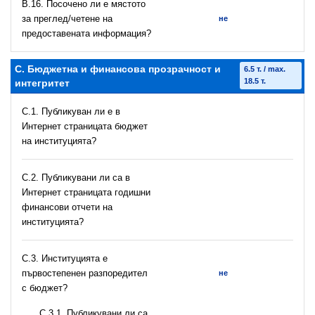
В.16. Посочено ли е мястото
за преглед/четене на
не
предоставената информация?
C. Бюджетна и финансова прозрачност и
6.5 т. / max.
18.5 т.
интегритет
C.1. Публикуван ли е в
Интернет страницата бюджет
на институцията?
C.2. Публикувани ли са в
Интернет страницата годишни
финансови отчети на
институцията?
C.3. Институцията е
първостепенен разпоредител
не
с бюджет?
С.3.1. Публикувани ли са