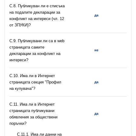
C.8. Публикуван ли е списъка
на подалите декларации за
да
конфликт на интереси (чл. 12
от ЗПУКИ)?
C.9. Публикувани ли са в web
страницата самите
не
декларации за конфликт на
интереси?
C.10. Има ли в Интернет
страницата секция "Профил
да
на купувача"?
С.11. Има ли в Интернет
страницата публикувани
да
обявления за обществени
поръчки?
С.11.1. Има ли данни на