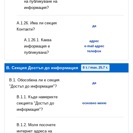
на публикуване на
информация?
А.1.26. Има ли секция
да
Контакти?
А.1.26.1. Каква
адрес
информация е
e-mail адрес
телефон
публикувана?
B. Секция Достъп до информация
6 т. / max. 25.7 т.
В.1. Обособена ли е секция
да
"Достъп до информация"?
В.1.1. Къде намерихте
секцията "Достъп до
основно меню
информация"?
B.1.2. Моля посочете
интернет адреса на