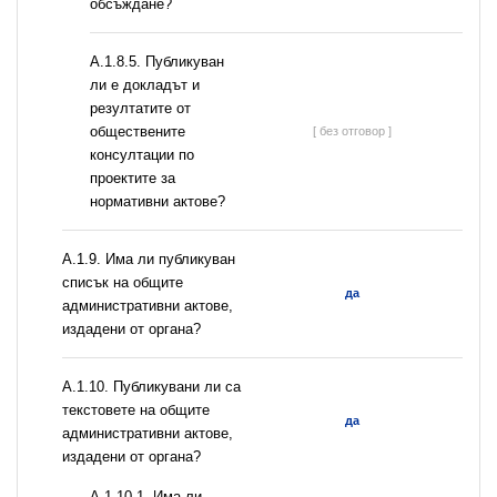
обсъждане?
А.1.8.5. Публикуван
ли е докладът и
резултатите от
обществените
[ без отговор ]
консултации по
проектите за
нормативни актове?
А.1.9. Има ли публикуван
списък на общите
да
административни актове,
издадени от органа?
А.1.10. Публикувани ли са
текстовете на общите
да
административни актове,
издадени от органа?
A.1.10.1. Има ли