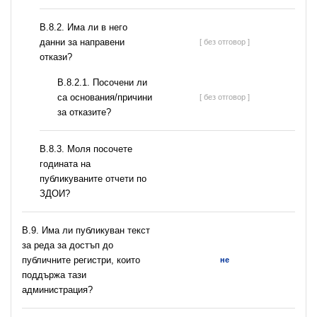
В.8.2. Има ли в него
данни за направени
[ без отговор ]
откази?
В.8.2.1. Посочени ли
са основания/причини
[ без отговор ]
за отказите?
В.8.3. Моля посочете
годината на
публикуваните отчети по
ЗДОИ?
В.9. Има ли публикуван текст
за реда за достъп до
публичните регистри, които
не
поддържа тази
администрация?