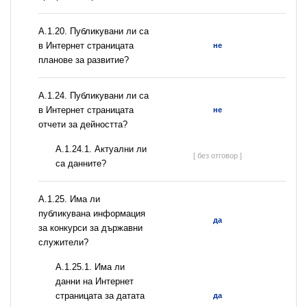
А.1.20. Публикувани ли са
в Интернет страницата
не
планове за развитие?
А.1.24. Публикувани ли са
в Интернет страницата
не
отчети за дейността?
A.1.24.1. Актуални ли
[ без отговор ]
са данните?
А.1.25. Има ли
публикувана информация
да
за конкурси за държавни
служители?
A.1.25.1. Има ли
данни на Интернет
страницата за датата
да