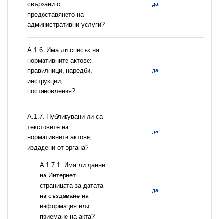
свързани с
да
предоставянето на
административни услуги?
А.1.6. Има ли списък на
нормативните актове:
правилници, наредби,
да
инструкции,
постановления?
А.1.7. Публикувани ли са
текстовете на
да
нормативните актове,
издадени от органа?
A.1.7.1. Има ли данни
на Интернет
страницата за датата
да
на създаване на
информация или
приемане на акта?