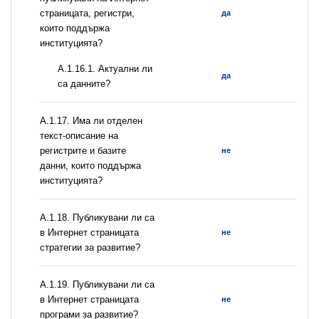
страницата, регистри,
да
които поддържа
институцията?
A.1.16.1. Актуални ли
да
са данните?
А.1.17. Има ли отделен
текст-описание на
регистрите и базите
не
данни, които поддържа
институцията?
А.1.18. Публикувани ли са
в Интернет страницата
не
стратегии за развитие?
А.1.19. Публикувани ли са
в Интернет страницата
не
програми за развитие?