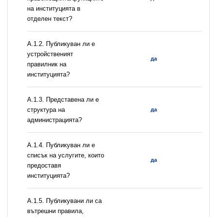
на институцията в
отделен текст?
А.1.2. Публикуван ли е
устройственият
да
правилник на
институцията?
A.1.3. Представена ли е
структура на
да
администрацията?
А.1.4. Публикуван ли е
списък на услугите, които
да
предоставя
институцията?
А.1.5. Публикувани ли са
вътрешни правила,