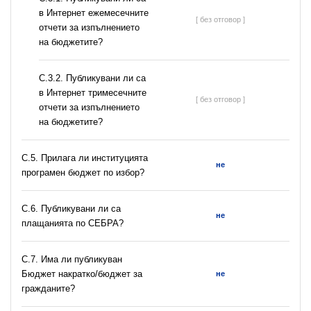
в Интернет ежемесечните
[ без отговор ]
отчети за изпълнението
на бюджетите?
С.3.2. Публикувани ли са
в Интернет тримесечните
[ без отговор ]
отчети за изпълнението
на бюджетите?
С.5. Прилага ли институцията
не
програмен бюджет по избор?
С.6. Публикувани ли са
не
плащанията по СЕБРА?
С.7. Има ли публикуван
Бюджет накратко/бюджет за
не
гражданите?