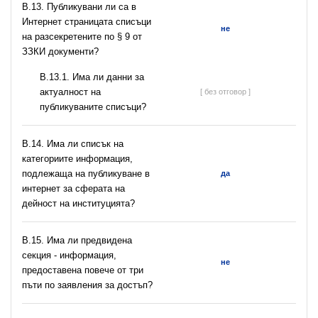
В.13. Публикувани ли са в
Интернет страницата списъци
не
на разсекретените по § 9 от
ЗЗКИ документи?
В.13.1. Има ли данни за
актуалност на
[ без отговор ]
публикуваните списъци?
В.14. Има ли списък на
категориите информация,
подлежаща на публикуване в
да
интернет за сферата на
дейност на институцията?
В.15. Има ли предвидена
секция - информация,
не
предоставена повече от три
пъти по заявления за достъп?