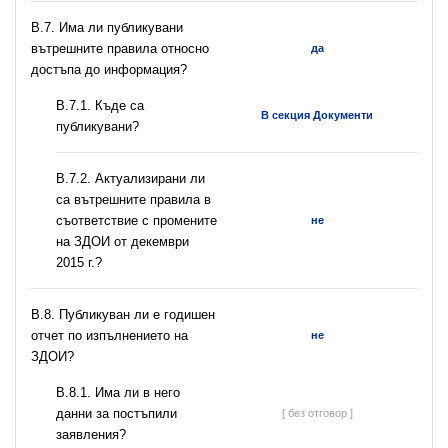
В.7. Има ли публикувани
вътрешните правила относно
да
достъпа до информация?
В.7.1. Къде са
В секция Документи
публикувани?
В.7.2. Актуализирани ли
са вътрешните правила в
съответствие с промените
не
на ЗДОИ от декември
2015 г.?
В.8. Публикуван ли е годишен
отчет по изпълнението на
не
ЗДОИ?
В.8.1. Има ли в него
данни за постъпили
[ без отговор ]
заявления?