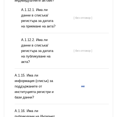
индивидуалните актове?
A.1.12.1. Има ли
данни в списъка/
[ без отговор ]
регистъра за датата
на приемане на акта?
A.1.12.2. Има ли
данни в списъка/
регистъра за датата
[ без отговор ]
на публикуване на
акта?
А.1.15. Има ли
информация (списък) за
поддържаните от
не
институцията регистри и
бази данни?
А.1.16. Има ли
публикувани на Интернет