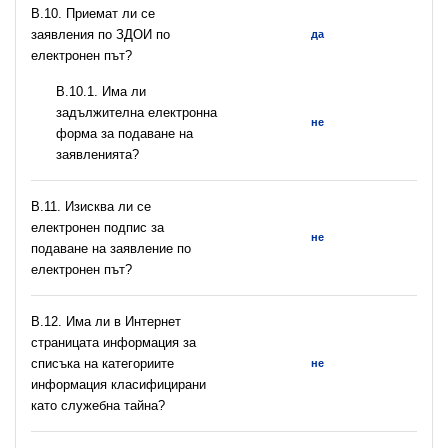
В.10. Приемат ли се
заявления по ЗДОИ по
да
електронен път?
В.10.1. Има ли
задължителна електронна
не
форма за подаване на
заявленията?
В.11. Изисква ли се
електронен подпис за
не
подаване на заявление по
електронен път?
В.12. Има ли в Интернет
страницата информация за
списъка на категориите
не
информация класифицирани
като служебна тайна?