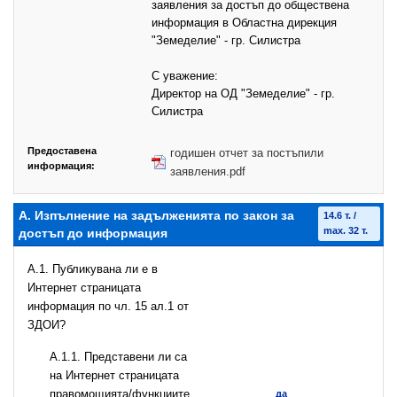
заявления за достъп до обществена
информация в Областна дирекция
"Земеделие" - гр. Силистра
С уважение:
Директор на ОД "Земеделие" - гр.
Силистра
Предоставена
годишен отчет за постъпили
информация:
заявления.pdf
А. Изпълнение на задълженията по закон за
14.6 т. /
max. 32 т.
достъп до информация
A.1. Публикувана ли е в
Интернет страницата
информация по чл. 15 ал.1 от
ЗДОИ?
А.1.1. Представени ли са
на Интернет страницата
правомощията/функциите
да