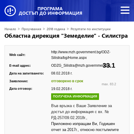
>
>
>
Начало
Проучвания
2018 година
Резултати по институции
Областна дирекция "Земеделие" - Силистра
http://www.mzh.government.bg/ODZ-
Web сайт:
Silistra/bg/Home.aspx
33.1
ODZG_Silistra@mzh.government.bg
E-mail адрес:
08.02.2018 г.
Дата на запитването:
отговорено в срок
Заявление:
max. 83.2
Дата отговор:
19.02.2018 г.
ПОЛУЧЕНА ИНФОРМАЦИЯ
Във връзка с Ваше Заявление за
достъп до информация с вх. №
РД-257/09.02.2018г.,
Приложено изпращам Ви, Годишен
отчет за 2017г., относно постъпилите