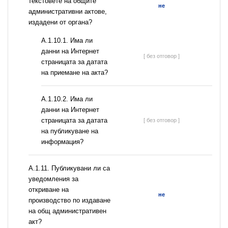
текстовете на общите
не
административни актове,
издадени от органа?
A.1.10.1. Има ли
данни на Интернет
[ без отговор ]
страницата за датата
на приемане на акта?
A.1.10.2. Има ли
данни на Интернет
страницата за датата
[ без отговор ]
на публикуване на
информация?
А.1.11. Публикувани ли са
уведомления за
откриване на
не
производство по издаване
на общ административен
акт?