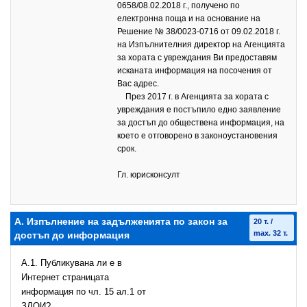
0658/08.02.2018 г., получено по
електронна поща и на основание на
Решение № 38/0023-0716 от 09.02.2018 г.
на Изпълнителния директор на Агенцията
за хората с увреждания Ви предоставям
исканата информация на посочения от
Вас адрес.
През 2017 г. в Агенцията за хората с
увреждания е постъпило едно заявление
за достъп до обществена информация, на
което е отговорено в законоустановения
срок.
Гл. юрисконсулт
А. Изпълнение на задълженията по закон за
20 т. /
max. 32 т.
достъп до информация
A.1. Публикувана ли е в
Интернет страницата
информация по чл. 15 ал.1 от
ЗДОИ?