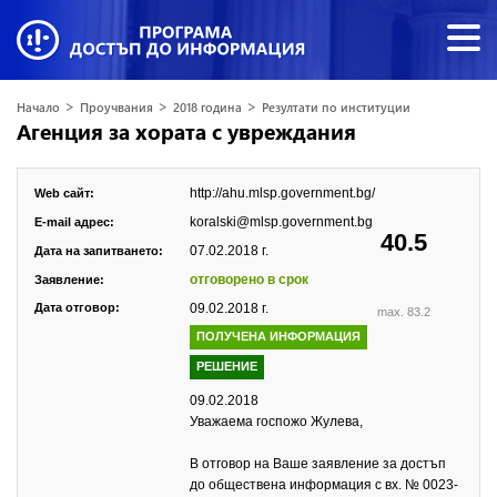
>
>
>
Начало
Проучвания
2018 година
Резултати по институции
Агенция за хората с увреждания
http://ahu.mlsp.government.bg/
Web сайт:
koralski@mlsp.government.bg
E-mail адрес:
40.5
07.02.2018 г.
Дата на запитването:
отговорено в срок
Заявление:
Дата отговор:
09.02.2018 г.
max. 83.2
ПОЛУЧЕНА ИНФОРМАЦИЯ
РЕШЕНИЕ
09.02.2018
Уважаема госпожо Жулева,
В отговор на Ваше заявление за достъп
до обществена информация с вх. № 0023-