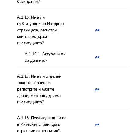
бази данни?
А.1.16. Има ли
публикувани на Интернет
страницата, регистри,
да
които поддържа
институцията?
A.1.16.1. Актуални ли
да
са данните?
А.1.17. Има ли отделен
текст-описание на
регистрите и базите
да
данни, които поддържа
институцията?
А.1.18. Публикувани ли са
в Интернет страницата
да
стратегии за развитие?