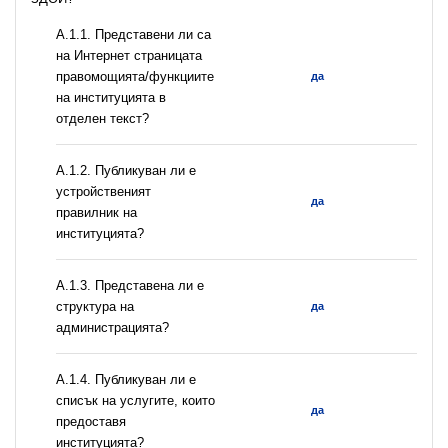
А.1.1. Представени ли са
на Интернет страницата
правомощията/функциите
да
на институцията в
отделен текст?
А.1.2. Публикуван ли е
устройственият
да
правилник на
институцията?
A.1.3. Представена ли е
структура на
да
администрацията?
А.1.4. Публикуван ли е
списък на услугите, които
да
предоставя
институцията?