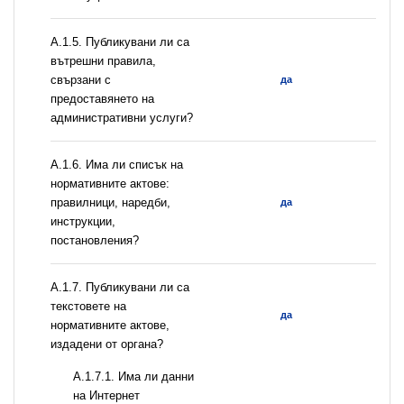
А.1.5. Публикувани ли са
вътрешни правила,
свързани с
да
предоставянето на
административни услуги?
А.1.6. Има ли списък на
нормативните актове:
правилници, наредби,
да
инструкции,
постановления?
А.1.7. Публикувани ли са
текстовете на
да
нормативните актове,
издадени от органа?
A.1.7.1. Има ли данни
на Интернет