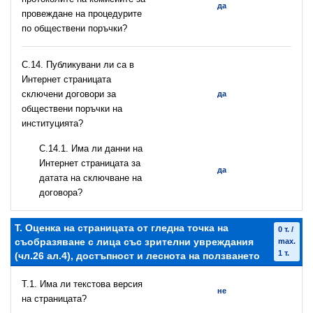
да
провеждане на процедурите
по обществени поръчки?
С.14. Публикувани ли са в
Интернет страницата
сключени договори за
да
обществени поръчки на
институцията?
С.14.1. Има ли данни на
Интернет страницата за
да
датата на сключване на
договора?
T. Оценка на страницата от гледна точка на
0 т. /
съобразяване с лица със зрителни увреждания
max.
1 т.
(чл.26 ал.4), достъпност и леснота на ползването
T.1. Има ли текстова версия
не
на страницата?