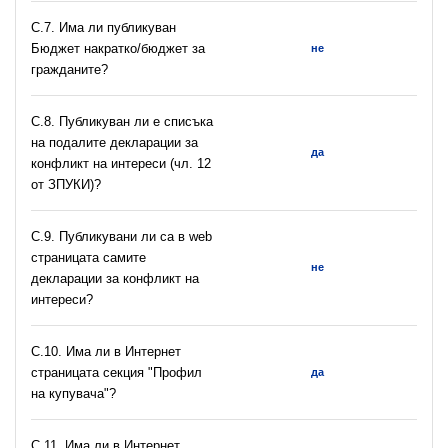
С.7. Има ли публикуван
Бюджет накратко/бюджет за
не
гражданите?
C.8. Публикуван ли е списъка
на подалите декларации за
да
конфликт на интереси (чл. 12
от ЗПУКИ)?
C.9. Публикувани ли са в web
страницата самите
не
декларации за конфликт на
интереси?
C.10. Има ли в Интернет
страницата секция "Профил
да
на купувача"?
С.11. Има ли в Интернет