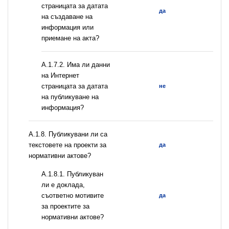
страницата за датата
да
на създаване на
информация или
приемане на акта?
A.1.7.2. Има ли данни
на Интернет
страницата за датата
не
на публикуване на
информация?
А.1.8. Публикувани ли са
текстовете на проекти за
да
нормативни актове?
А.1.8.1. Публикуван
ли е доклада,
съответно мотивите
да
за проектите за
нормативни актове?