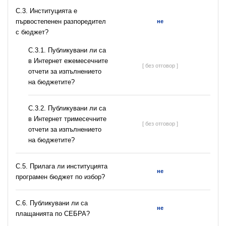
C.3. Институцията е
първостепенен разпоредител
не
с бюджет?
С.3.1. Публикувани ли са
в Интернет ежемесечните
[ без отговор ]
отчети за изпълнението
на бюджетите?
С.3.2. Публикувани ли са
в Интернет тримесечните
[ без отговор ]
отчети за изпълнението
на бюджетите?
С.5. Прилага ли институцията
не
програмен бюджет по избор?
С.6. Публикувани ли са
не
плащанията по СЕБРА?