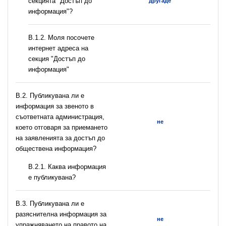
секцията "Достъп до
другаде
информация"?
B.1.2. Моля посочете
интернет адреса на
секция "Достъп до
информация"
В.2. Публикувана ли е
информация за звеното в
съответната администрация,
не
което отговаря за приемането
на заявленията за достъп до
обществена информация?
B.2.1. Каква информация
е публикувана?
В.3. Публикувана ли е
разяснителна информация за
не
упражняването на правото на