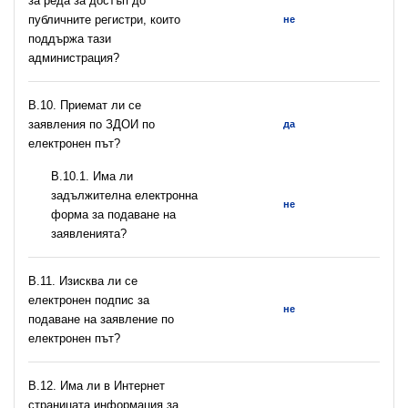
за реда за достъп до
публичните регистри, които
не
поддържа тази
администрация?
В.10. Приемат ли се
заявления по ЗДОИ по
да
електронен път?
В.10.1. Има ли
задължителна електронна
не
форма за подаване на
заявленията?
В.11. Изисква ли се
електронен подпис за
не
подаване на заявление по
електронен път?
В.12. Има ли в Интернет
страницата информация за