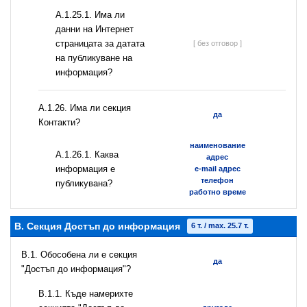
A.1.25.1. Има ли
данни на Интернет
страницата за датата
[ без отговор ]
на публикуване на
информация?
А.1.26. Има ли секция
да
Контакти?
наименование
А.1.26.1. Каква
адрес
информация е
e-mail адрес
телефон
публикувана?
работно време
B. Секция Достъп до информация
6 т. / max. 25.7 т.
В.1. Обособена ли е секция
да
"Достъп до информация"?
В.1.1. Къде намерихте