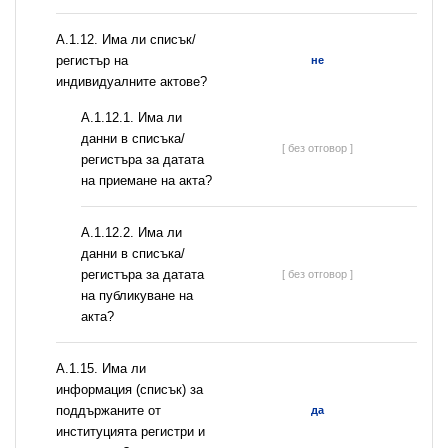
А.1.12. Има ли списък/
регистър на
не
индивидуалните актове?
A.1.12.1. Има ли
данни в списъка/
[ без отговор ]
регистъра за датата
на приемане на акта?
A.1.12.2. Има ли
данни в списъка/
регистъра за датата
[ без отговор ]
на публикуване на
акта?
А.1.15. Има ли
информация (списък) за
поддържаните от
да
институцията регистри и