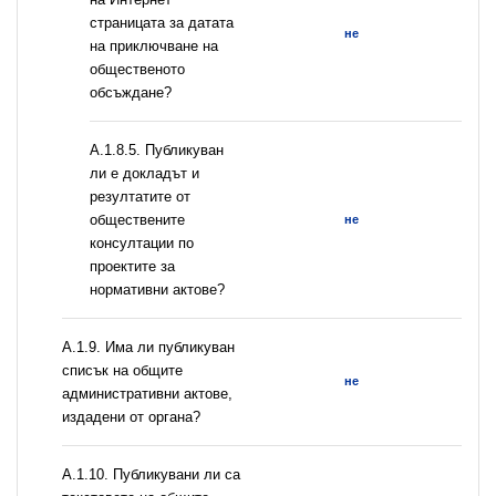
страницата за датата
не
на приключване на
общественото
обсъждане?
А.1.8.5. Публикуван
ли е докладът и
резултатите от
обществените
не
консултации по
проектите за
нормативни актове?
А.1.9. Има ли публикуван
списък на общите
не
административни актове,
издадени от органа?
А.1.10. Публикувани ли са