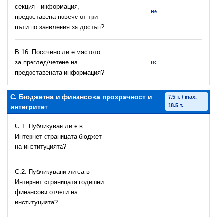
секция - информация,
не
предоставена повече от три
пъти по заявления за достъп?
В.16. Посочено ли е мястото
за преглед/четене на
не
предоставената информация?
C. Бюджетна и финансова прозрачност и
7.5 т. / max.
18.5 т.
интегритет
C.1. Публикуван ли е в
Интернет страницата бюджет
на институцията?
C.2. Публикувани ли са в
Интернет страницата годишни
финансови отчети на
институцията?