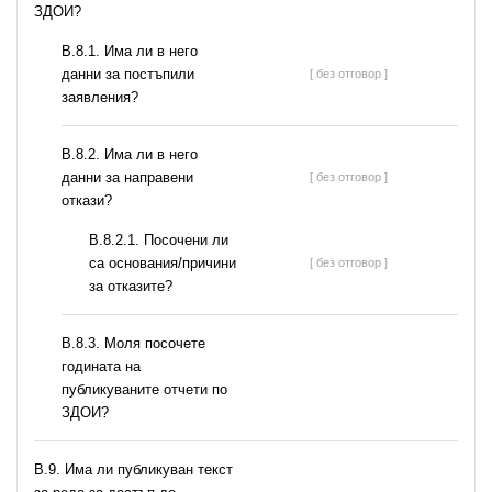
ЗДОИ?
В.8.1. Има ли в него
данни за постъпили
[ без отговор ]
заявления?
В.8.2. Има ли в него
данни за направени
[ без отговор ]
откази?
В.8.2.1. Посочени ли
са основания/причини
[ без отговор ]
за отказите?
В.8.3. Моля посочете
годината на
публикуваните отчети по
ЗДОИ?
В.9. Има ли публикуван текст