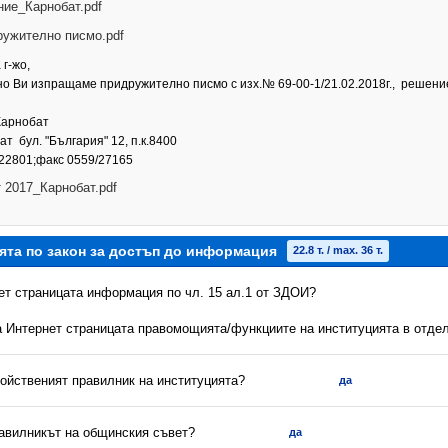
ие_Карнобат.pdf
ужително писмо.pdf
г-жо,
 Ви изпращаме придружително писмо с изх.№ 69-00-1/21.02.2018г., решение з
арнобат
ат бул. "България" 12, п.к.8400
/22801;факс 0559/27165
 2017_Карнобат.pdf
ята по закон за достъп до информация
22.8 т. / max. 36 т.
нет страницата информация по чл. 15 ал.1 от ЗДОИ?
на Интернет страницата правомощията/функциите на институцията в отдел
ройственият правилник на институцията?
да
равилникът на общинския съвет?
да