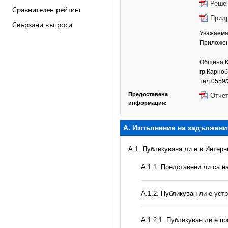
Решен
Сравнителен рейтинг
Придр
Свързани въпроси
Уважаема 
Приложено
Община К
гр.Карноб
тел.0559
Предоставена
Отчет
информация:
А. Изпълнение на задължени
A.1. Публикувана ли е в Интер
А.1.1. Представени ли са 
А.1.2. Публикуван ли е уст
А.1.2.1. Публикуван ли е п