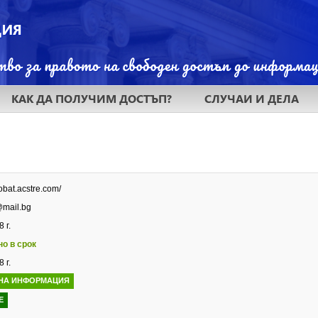
КАК ДА ПОЛУЧИМ ДОСТЪП?
СЛУЧАИ И ДЕЛА
nobat.acstre.com/
@mail.bg
 г.
но в срок
 г.
НА ИНФОРМАЦИЯ
Е