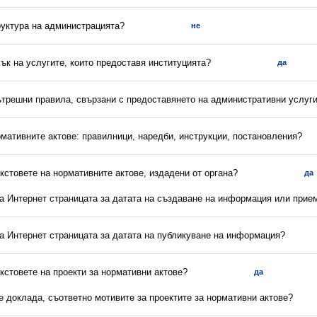
руктура на администрацията?
не
сък на услугите, които предоставя институцията?
да
вътрешни правила, свързани с предоставянето на административни услуг
рмативните актове: правилници, наредби, инструкции, постановления?
екстовете на нормативните актове, издадени от органа?
да
на Интернет страницата за датата на създаване на информация или прие
на Интернет страницата за датата на публикуване на информация?
екстовете на проекти за нормативни актове?
да
 е доклада, съответно мотивите за проектите за нормативни актове?