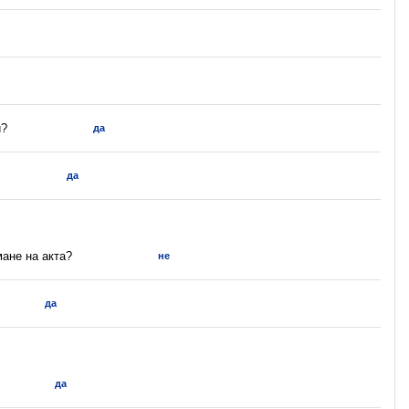
и?
да
да
мане на акта?
не
да
да