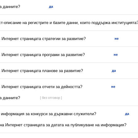
са данните?
да
ст-описание на регистрите и базите данни, които поддържа институцията
в Интернет страницата стратегии за развитие?
не
в Интернет страницата програми за развитие?
не
в Интернет страницата планове за развитие?
да
в Интернет страницата отчети за дейността?
не
са данните?
[ без отговор ]
а информация за конкурси за държавни служители?
да
 на Интернет страницата за датата на публикуване на информация?