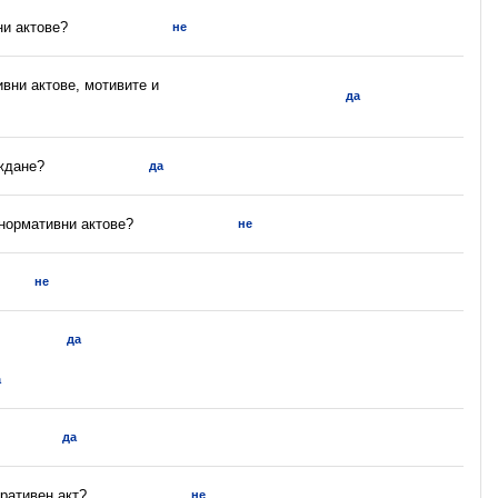
ни актове?
не
ивни актове, мотивите и
да
ъждане?
да
 нормативни актове?
не
не
да
а
да
ративен акт?
не