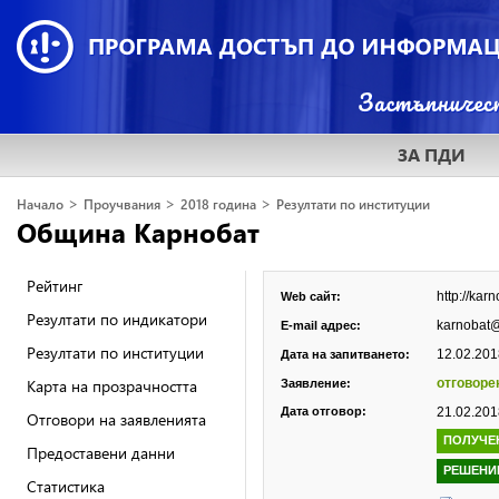
ЗА ПДИ
>
>
>
Начало
Проучвания
2018 година
Резултати по институции
Община Карнобат
Рейтинг
http://kar
Web сайт:
Резултати по индикатори
karnobat
E-mail адрес:
Резултати по институции
12.02.2018
Дата на запитването:
Карта на прозрачността
отговоре
Заявление:
Дата отговор:
21.02.2018
Отговори на заявленията
ПОЛУЧЕ
Предоставени данни
РЕШЕНИ
Статистика