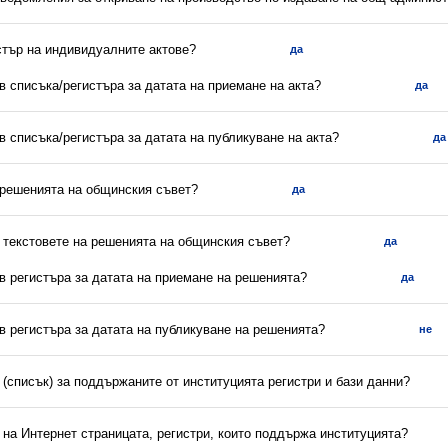
стър на индивидуалните актове?
да
 в списъка/регистъра за датата на приемане на акта?
да
 в списъка/регистъра за датата на публикуване на акта?
да
а решенията на общинския съвет?
да
и текстовете на решенията на общинския съвет?
да
 в регистъра за датата на приемане на решенията?
да
 в регистъра за датата на публикуване на решенията?
не
(списък) за поддържаните от институцията регистри и бази данни?
 на Интернет страницата, регистри, които поддържа институцията?