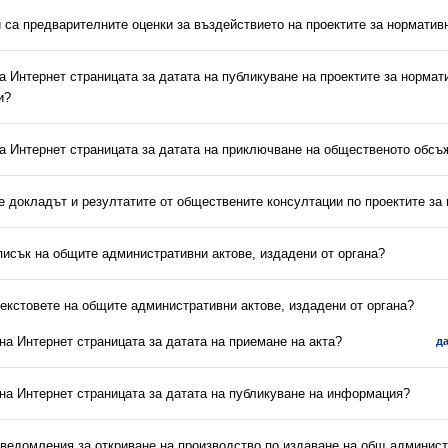
и са предварителните оценки за въздействието на проектите за норматив
на Интернет страницата за датата на публикуване на проектите за нормат
и?
на Интернет страницата за датата на приключване на общественото обс
 е докладът и резултатите от обществените консултации по проектите за
писък на общите административни актове, издадени от органа?
текстовете на общите административни актове, издадени от органа?
 на Интернет страницата за датата на приемане на акта?
д
 на Интернет страницата за датата на публикуване на информация?
уведомления за откриване на производство по издаване на общ админист