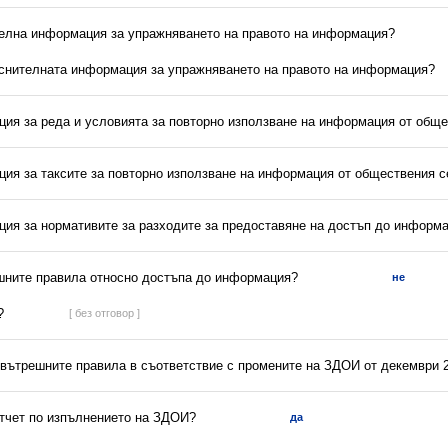
телна информация за упражняването на правото на информация?
яснителната информация за упражняването на правото на информация?
ция за реда и условията за повторно използване на информация от обще
ция за таксите за повторно използване на информация от обществения с
ция за нормативите за разходите за предоставяне на достъп до информ
ешните правила относно достъпа до информация?
не
?
[ без отговор ]
 вътрешните правила в съответствие с промените на ЗДОИ от декември 2
отчет по изпълнението на ЗДОИ?
да