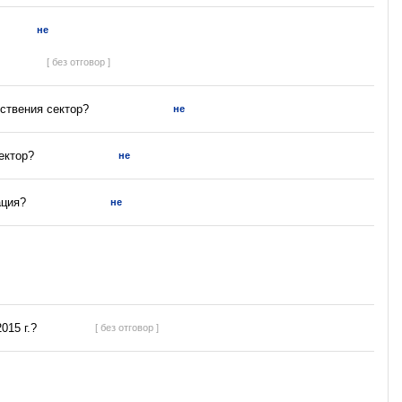
не
[ без отговор ]
ствения сектор?
не
ектор?
не
ация?
не
015 г.?
[ без отговор ]