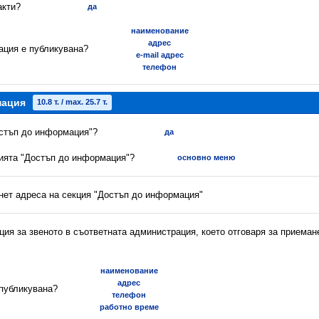
акти?
да
наименование
адрес
ация е публикувана?
e-mail адрес
телефон
мация
10.8 т. / max. 25.7 т.
остъп до информация"?
да
цията "Достъп до информация"?
основно меню
рнет адреса на секция "Достъп до информация"
ия за звеното в съответната администрация, което отговаря за приеман
наименование
адрес
 публикувана?
телефон
работно време