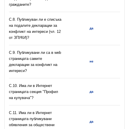
гражданите?
C.8. Публикуван ли е списъка
на подалите декларации за
да
конфликт на интереси (чл. 12
от ЗПУКИ)?
C.9. Публикувани ли са в web
страницата самите
не
декларации за конфликт на
интереси?
C.10. Има ли в Интернет
страницата секция "Профил
да
на купувача"?
С.11. Има ли в Интернет
страницата публикувани
да
обявления за обществени