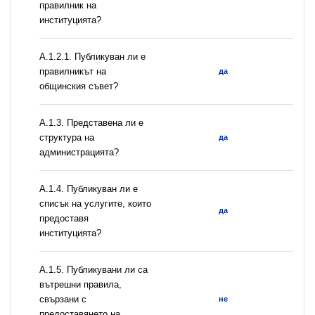
правилник на
институцията?
А.1.2.1. Публикуван ли е
правилникът на
да
общинския съвет?
A.1.3. Представена ли е
структура на
да
администрацията?
А.1.4. Публикуван ли е
списък на услугите, които
да
предоставя
институцията?
А.1.5. Публикувани ли са
вътрешни правила,
свързани с
не
предоставянето на