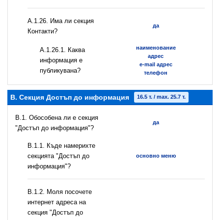
А.1.26. Има ли секция
да
Контакти?
наименование
А.1.26.1. Каква
адрес
информация е
e-mail адрес
публикувана?
телефон
B. Секция Достъп до информация
16.5 т. / max. 25.7 т.
В.1. Обособена ли е секция
да
"Достъп до информация"?
В.1.1. Къде намерихте
секцията "Достъп до
основно меню
информация"?
B.1.2. Моля посочете
интернет адреса на
секция "Достъп до