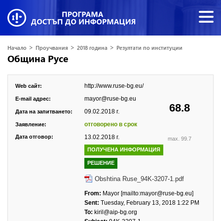
>
>
>
Начало
Проучвания
2018 година
Резултати по институции
Община Русе
http://www.ruse-bg.eu/
Web сайт:
mayor@ruse-bg.eu
E-mail адрес:
68.8
09.02.2018 г.
Дата на запитването:
отговорено в срок
Заявление:
Дата отговор:
13.02.2018 г.
max. 99.7
ПОЛУЧЕНА ИНФОРМАЦИЯ
РЕШЕНИЕ
Obshtina Ruse_94K-3207-1.pdf
From:
Mayor [mailto:mayor@ruse-bg.eu]
Sent:
Tuesday, February 13, 2018 1:22 PM
To:
kiril@aip-bg.org