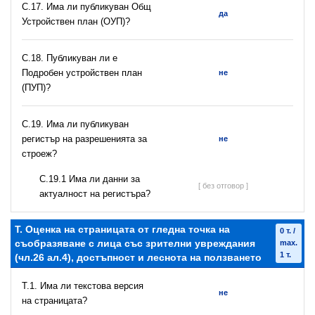
С.17. Има ли публикуван Общ
да
Устройствен план (ОУП)?
С.18. Публикуван ли е
Подробен устройствен план
не
(ПУП)?
С.19. Има ли публикуван
регистър на разрешeнията за
не
строеж?
С.19.1 Има ли данни за
[ без отговор ]
актуалност на регистъра?
T. Оценка на страницата от гледна точка на
0 т. /
съобразяване с лица със зрителни увреждания
max.
1 т.
(чл.26 ал.4), достъпност и леснота на ползването
T.1. Има ли текстова версия
не
на страницата?