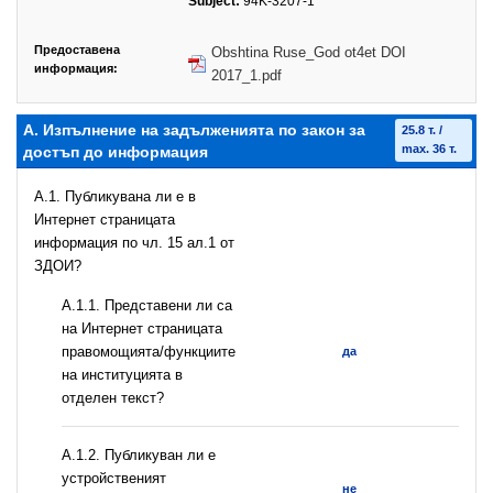
Subject:
94K-3207-1
Предоставена
Obshtina Ruse_God ot4et DOI
информация:
2017_1.pdf
А. Изпълнение на задълженията по закон за
25.8 т. /
max. 36 т.
достъп до информация
A.1. Публикувана ли е в
Интернет страницата
информация по чл. 15 ал.1 от
ЗДОИ?
А.1.1. Представени ли са
на Интернет страницата
правомощията/функциите
да
на институцията в
отделен текст?
А.1.2. Публикуван ли е
устройственият
не