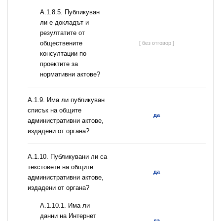
А.1.8.5. Публикуван
ли е докладът и
резултатите от
обществените
[ без отговор ]
консултации по
проектите за
нормативни актове?
А.1.9. Има ли публикуван
списък на общите
да
административни актове,
издадени от органа?
А.1.10. Публикувани ли са
текстовете на общите
да
административни актове,
издадени от органа?
A.1.10.1. Има ли
данни на Интернет
да