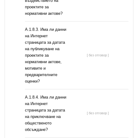
въздействието на
проектите за
нормативни актове?
A.1.8.3. Има ли данни
на Интернет
страницата за датата
на публикуване на
проектите за
[ без отговор ]
нормативни актове,
мотивите и
предварителните
оценки?
A.1.8.4. Има ли данни
на Интернет
страницата за датата
[ без отговор ]
на приключване на
общественото
обсъждане?