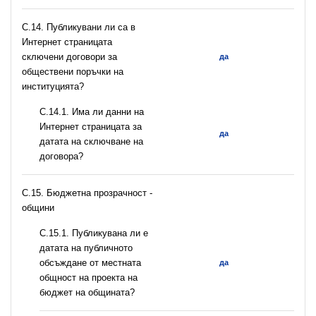
С.14. Публикувани ли са в
Интернет страницата
сключени договори за
да
обществени поръчки на
институцията?
С.14.1. Има ли данни на
Интернет страницата за
да
датата на сключване на
договора?
C.15. Бюджетна прозрачност -
общини
С.15.1. Публикувана ли е
датата на публичното
обсъждане от местната
да
общност на проекта на
бюджет на общината?