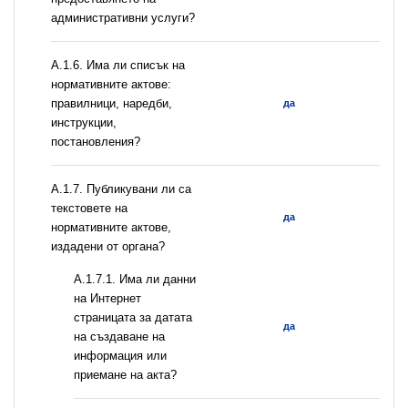
административни услуги?
А.1.6. Има ли списък на
нормативните актове:
правилници, наредби,
да
инструкции,
постановления?
А.1.7. Публикувани ли са
текстовете на
да
нормативните актове,
издадени от органа?
A.1.7.1. Има ли данни
на Интернет
страницата за датата
да
на създаване на
информация или
приемане на акта?