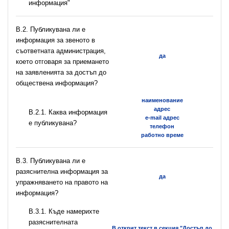
информация"
В.2. Публикувана ли е
информация за звеното в
съответната администрация,
да
което отговаря за приемането
на заявленията за достъп до
обществена информация?
наименование
адрес
B.2.1. Каква информация
e-mail адрес
е публикувана?
телефон
работно време
В.3. Публикувана ли е
разяснителна информация за
да
упражняването на правото на
информация?
В.3.1. Къде намерихте
разяснителната
В открит текст в секция "Достъп до