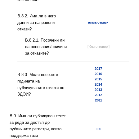
В.8.2. Има ли в него
данни за направени
няма откази
откази?
В.8.2.1. Посочени ли
са основания/причини
[ без отговор ]
за отказите?
2017
2016
В.8.3. Моля посочете
2015
годината на
2014
публикуваните отчети по
2013
ЗДОИ?
2012
2011
В.9. Има ли публикуван текст
за реда за достъп до
публичните регистри, които
не
поддържа тази