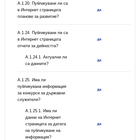
А.1.20. Публикувани ли са
в Интернет страницата
да
планове за развитие?
А.1.24. Публикувани ли са
в Интернет страницата
да
отчети за дейността?
A.1.24.1. Актуални ли
да
са данните?
А.1.25. Има ли
публикувана информация
да
за конкурси за държавни
служители?
A.1.25.1. Има ли
данни на Интернет
страницата за датата
да
на публикуване на
информация?