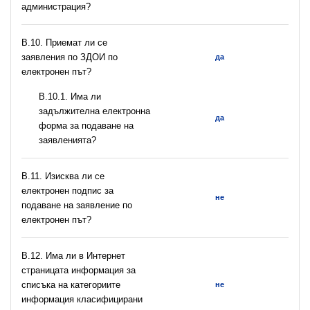
администрация?
В.10. Приемат ли се
заявления по ЗДОИ по
да
електронен път?
В.10.1. Има ли
задължителна електронна
да
форма за подаване на
заявленията?
В.11. Изисква ли се
електронен подпис за
не
подаване на заявление по
електронен път?
В.12. Има ли в Интернет
страницата информация за
списъка на категориите
не
информация класифицирани