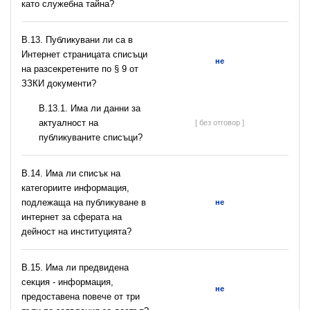
като служебна тайна?
В.13. Публикувани ли са в
Интернет страницата списъци
не
на разсекретените по § 9 от
ЗЗКИ документи?
В.13.1. Има ли данни за
актуалност на
[ без отговор ]
публикуваните списъци?
В.14. Има ли списък на
категориите информация,
подлежаща на публикуване в
не
интернет за сферата на
дейност на институцията?
В.15. Има ли предвидена
секция - информация,
не
предоставена повече от три