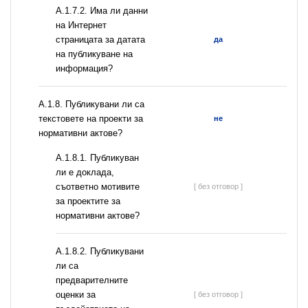
A.1.7.2. Има ли данни
на Интернет
страницата за датата
да
на публикуване на
информация?
А.1.8. Публикувани ли са
текстовете на проекти за
не
нормативни актове?
А.1.8.1. Публикуван
ли е доклада,
съответно мотивите
[ без отговор ]
за проектите за
нормативни актове?
А.1.8.2. Публикувани
ли са
предварителните
оценки за
[ без отговор ]