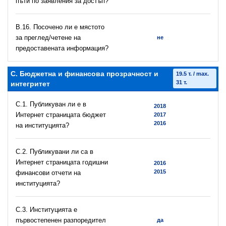
пъти по заявления за достъп?
В.16. Посочено ли е мястото
за преглед/четене на
не
предоставената информация?
C. Бюджетна и финансова прозрачност и
19.5 т. / max.
31 т.
интегритет
C.1. Публикуван ли е в
2018
Интернет страницата бюджет
2017
2016
на институцията?
C.2. Публикувани ли са в
Интернет страницата годишни
2016
2015
финансови отчети на
институцията?
C.3. Институцията е
първостепенен разпоредител
да