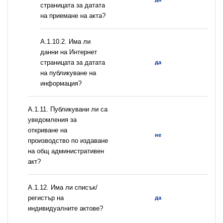
страницата за датата
на приемане на акта?
A.1.10.2. Има ли
данни на Интернет
страницата за датата
да
на публикуване на
информация?
А.1.11. Публикувани ли са
уведомления за
откриване на
не
производство по издаване
на общ административен
акт?
А.1.12. Има ли списък/
регистър на
да
индивидуалните актове?