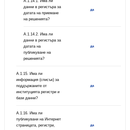
A.1.14.1. Има ли
данни в регистъра за
да
датата на приемане
на решенията?
A.1.14.2. Има ли
данни в регистъра за
датата на
да
публикуване на
решенията?
А.1.15. Има ли
информация (списък) за
поддържаните от
да
институцията регистри и
бази данни?
А.1.16. Има ли
публикувани на Интернет
страницата, регистри,
да