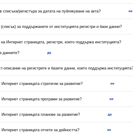
 в списъка/регистъра за датата на публикуване на акта?
не
(списък) за поддържаните от институцията регистри и бази данни?
 на Интернет страницата, регистри, които поддържа институцията?
са данните?
да
ст-описание на регистрите и базите данни, които поддържа институцията
в Интернет страницата стратегии за развитие?
не
в Интернет страницата програми за развитие?
не
в Интернет страницата планове за развитие?
да
в Интернет страницата отчети за дейността?
не