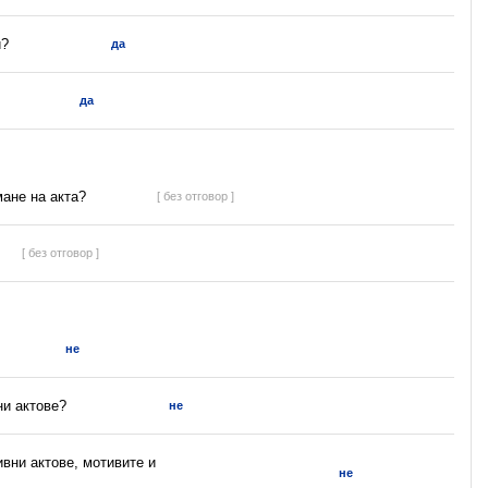
и?
да
да
мане на акта?
[ без отговор ]
[ без отговор ]
не
ни актове?
не
ивни актове, мотивите и
не