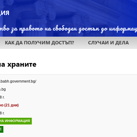
КАК ДА ПОЛУЧИМ ДОСТЪП?
СЛУЧАИ И ДЕЛА
на храните
w.babh.government.bg/
a.bg
 г.
о (21 дни)
 г.
НА ИНФОРМАЦИЯ
Е