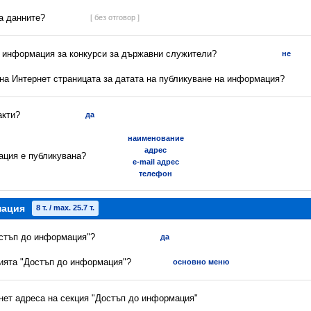
са данните?
[ без отговор ]
а информация за конкурси за държавни служители?
не
 на Интернет страницата за датата на публикуване на информация?
акти?
да
наименование
адрес
ация е публикувана?
e-mail адрес
телефон
мация
8 т. / max. 25.7 т.
остъп до информация"?
да
цията "Достъп до информация"?
основно меню
рнет адреса на секция "Достъп до информация"