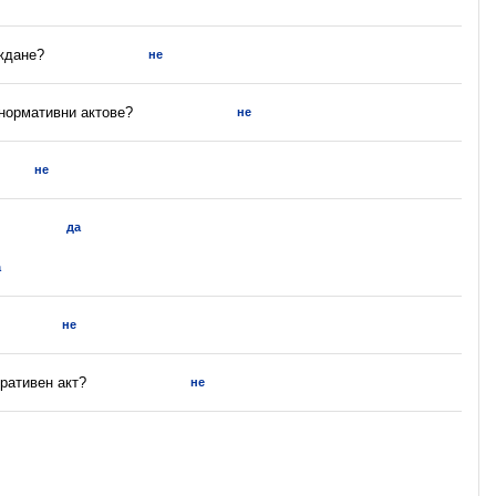
ъждане?
не
 нормативни актове?
не
не
да
а
не
ративен акт?
не