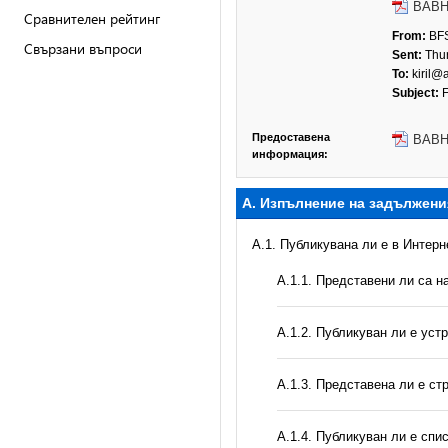
BABH_
Сравнителен рейтинг
From:
BFS
Свързани въпроси
Sent:
Thur
To:
kiril@
Subject:
F
Предоставена
BABH_
информация:
А. Изпълнение на задължени
A.1. Публикувана ли е в Интер
А.1.1. Представени ли са 
А.1.2. Публикуван ли е уст
A.1.3. Представена ли е ст
А.1.4. Публикуван ли е спи