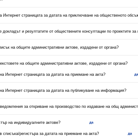
на Интернет страницата за датата на приключване на общественото обс
 е докладът и резултатите от обществените консултации по проектите за
писък на общите административни актове, издадени от органа?
текстовете на общите административни актове, издадени от органа?
 на Интернет страницата за датата на приемане на акта?
д
 на Интернет страницата за датата на публикуване на информация?
уведомления за откриване на производство по издаване на общ админист
стър на индивидуалните актове?
да
 в списъка/регистъра за датата на приемане на акта?
да