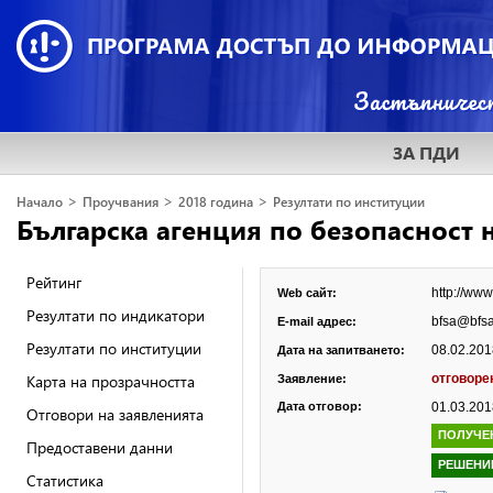
ЗА ПДИ
>
>
>
Начало
Проучвания
2018 година
Резултати по институции
Българска агенция по безопасност 
Рейтинг
http://ww
Web сайт:
Резултати по индикатори
bfsa@bfs
E-mail адрес:
Резултати по институции
08.02.2018
Дата на запитването:
Карта на прозрачността
отговорен
Заявление:
Дата отговор:
01.03.2018
Отговори на заявленията
ПОЛУЧЕ
Предоставени данни
РЕШЕНИ
Статистика