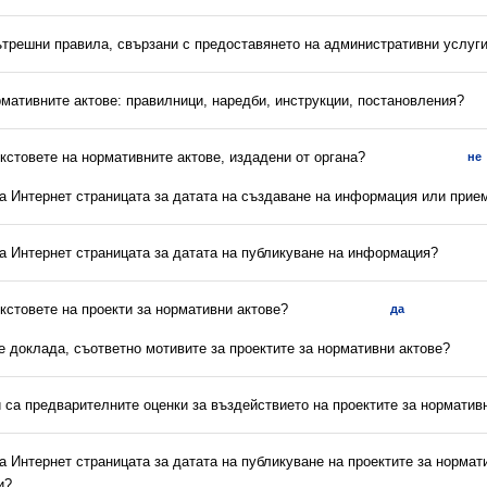
вътрешни правила, свързани с предоставянето на административни услуг
рмативните актове: правилници, наредби, инструкции, постановления?
екстовете на нормативните актове, издадени от органа?
не
на Интернет страницата за датата на създаване на информация или прие
на Интернет страницата за датата на публикуване на информация?
екстовете на проекти за нормативни актове?
да
 е доклада, съответно мотивите за проектите за нормативни актове?
и са предварителните оценки за въздействието на проектите за норматив
на Интернет страницата за датата на публикуване на проектите за нормат
и?