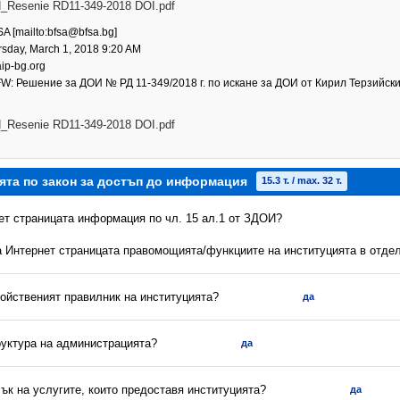
Resenie RD11-349-2018 DOI.pdf
A [mailto:bfsa@bfsa.bg]
sday, March 1, 2018 9:20 AM
aip-bg.org
W: Решение за ДОИ № РД 11-349/2018 г. по искане за ДОИ от Кирил Терзийск
Resenie RD11-349-2018 DOI.pdf
ята по закон за достъп до информация
15.3 т. / max. 32 т.
нет страницата информация по чл. 15 ал.1 от ЗДОИ?
на Интернет страницата правомощията/функциите на институцията в отдел
ройственият правилник на институцията?
да
руктура на администрацията?
да
сък на услугите, които предоставя институцията?
да