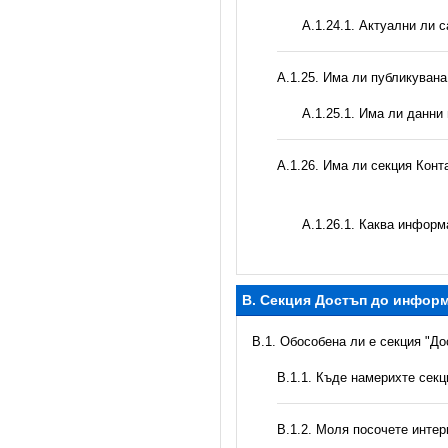
A.1.24.1. Актуални ли 
А.1.25. Има ли публикуван
A.1.25.1. Има ли данни
А.1.26. Има ли секция Конт
А.1.26.1. Каква информ
B. Секция Достъп до инфор
В.1. Обособена ли е секция "Д
В.1.1. Къде намерихте сек
B.1.2. Моля посочете инте