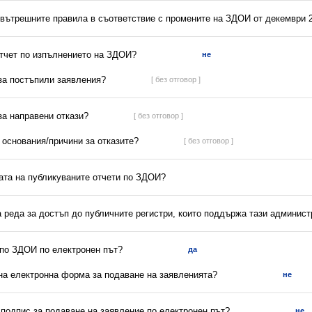
 вътрешните правила в съответствие с промените на ЗДОИ от декември 2
отчет по изпълнението на ЗДОИ?
не
 за постъпили заявления?
[ без отговор ]
 за направени откази?
[ без отговор ]
а основания/причини за отказите?
[ без отговор ]
ната на публикуваните отчети по ЗДОИ?
а реда за достъп до публичните регистри, които поддържа тази админис
 по ЗДОИ по електронен път?
да
на електронна форма за подаване на заявленията?
не
 подпис за подаване на заявление по електронен път?
не