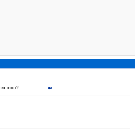
и
ен текст?
да