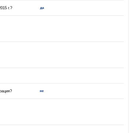
015 г.?
да
трация?
не