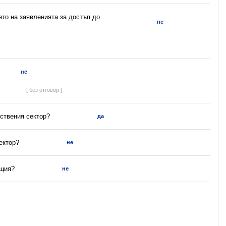
ето на заявленията за достъп до
не
не
[ без отговор ]
ствения сектор?
да
ектор?
не
ация?
не