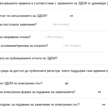
 вътрешните правила в съответствие с промените на ЗДОИ от декември 2
отчет по изпълнението на ЗДОИ?
не
 за постъпили заявления?
[ без отговор ]
 за направени откази?
[ без отговор ]
а основания/причини за отказите?
[ без отговор ]
ната на публикуваните отчети по ЗДОИ?
а реда за достъп до публичните регистри, които поддържа тази админис
 по ЗДОИ по електронен път?
да
на електронна форма за подаване на заявленията?
не
 подпис за подаване на заявление по електронен път?
не