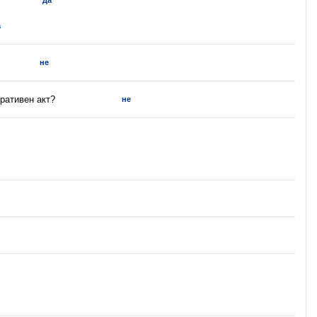
да
а
не
ративен акт?
не