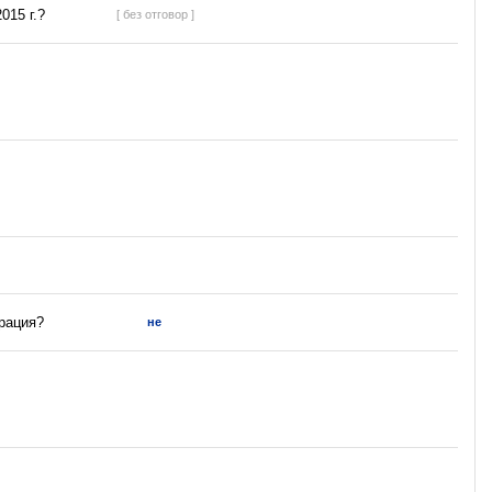
015 г.?
[ без отговор ]
трация?
не