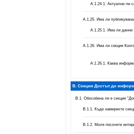
A.1.24.1. Актуални ли 
А.1.25. Има ли публикуван
A.1.25.1. Има ли данни
А.1.26. Има ли секция Конт
А.1.26.1. Каква информ
B. Секция Достъп до инфор
В.1. Обособена ли е секция "Д
В.1.1. Къде намерихте сек
B.1.2. Моля посочете инте