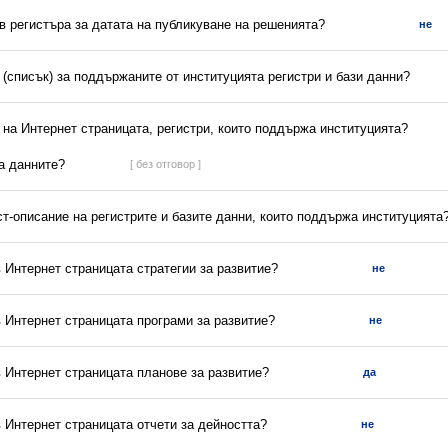
 в регистъра за датата на публикуване на решенията?
не
(списък) за поддържаните от институцията регистри и бази данни?
 на Интернет страницата, регистри, които поддържа институцията?
са данните?
[ без отговор ]
ст-описание на регистрите и базите данни, които поддържа институцията
в Интернет страницата стратегии за развитие?
не
в Интернет страницата програми за развитие?
не
в Интернет страницата планове за развитие?
да
в Интернет страницата отчети за дейността?
не