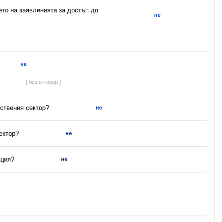
ето на заявленията за достъп до
не
не
[ без отговор ]
ствения сектор?
не
ектор?
не
ация?
не