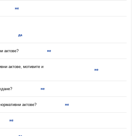
не
да
ни актове?
не
ивни актове, мотивите и
не
ъждане?
не
 нормативни актове?
не
не