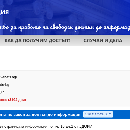
КАК ДА ПОЛУЧИМ ДОСТЪП?
СЛУЧАИ И ДЕЛА
.venets.bg/
bv.bg
 г.
рено (3104 дни)
ята по закон за достъп до информация
19.8 т. / max. 36 т.
нет страницата информация по чл. 15 ал.1 от ЗДОИ?