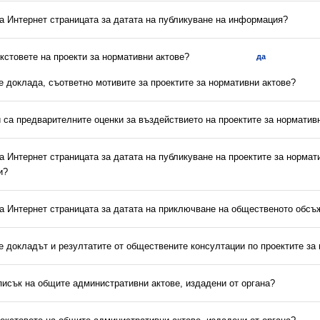
на Интернет страницата за датата на публикуване на информация?
екстовете на проекти за нормативни актове?
да
 е доклада, съответно мотивите за проектите за нормативни актове?
и са предварителните оценки за въздействието на проектите за норматив
на Интернет страницата за датата на публикуване на проектите за нормат
и?
на Интернет страницата за датата на приключване на общественото обс
 е докладът и резултатите от обществените консултации по проектите за
писък на общите административни актове, издадени от органа?