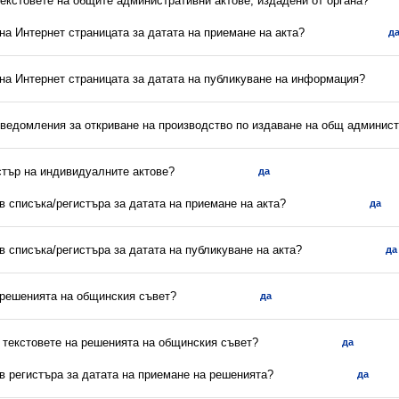
текстовете на общите административни актове, издадени от органа?
 на Интернет страницата за датата на приемане на акта?
д
 на Интернет страницата за датата на публикуване на информация?
уведомления за откриване на производство по издаване на общ админист
стър на индивидуалните актове?
да
 в списъка/регистъра за датата на приемане на акта?
да
 в списъка/регистъра за датата на публикуване на акта?
да
а решенията на общинския съвет?
да
и текстовете на решенията на общинския съвет?
да
 в регистъра за датата на приемане на решенията?
да