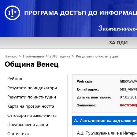
ЗА ПДИ
>
>
>
Начало
Проучвания
2018 година
Резултати по институции
Община Венец
Рейтинг
http://www
Web сайт:
Резултати по индикатори
obs_vn@a
E-mail адрес:
Резултати по институции
07.02.2018
Дата на запитването:
Карта на прозрачността
неотгово
Заявление:
Отговори на заявленията
А. Изпълнение на задължени
Предоставени данни
Статистика
A.1. Публикувана ли е в Интер