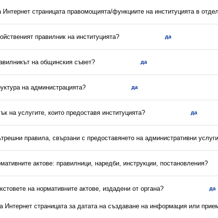
на Интернет страницата правомощията/функциите на институцията в отдел
ройственият правилник на институцията?
да
равилникът на общинския съвет?
да
руктура на администрацията?
да
сък на услугите, които предоставя институцията?
да
вътрешни правила, свързани с предоставянето на административни услуг
рмативните актове: правилници, наредби, инструкции, постановления?
екстовете на нормативните актове, издадени от органа?
да
на Интернет страницата за датата на създаване на информация или прие