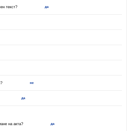
ен текст?
да
и?
не
да
мане на акта?
да