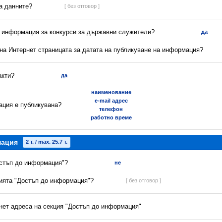
са данните?
[ без отговор ]
а информация за конкурси за държавни служители?
да
 на Интернет страницата за датата на публикуване на информация?
акти?
да
наименование
e-mail адрес
ация е публикувана?
телефон
работно време
мация
2 т. / max. 25.7 т.
остъп до информация"?
не
цията "Достъп до информация"?
[ без отговор ]
рнет адреса на секция "Достъп до информация"