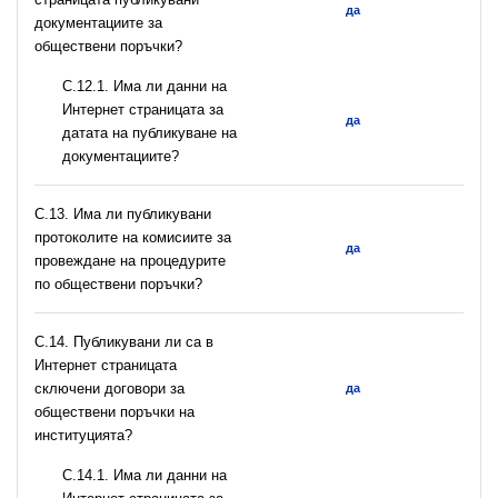
да
документациите за
обществени поръчки?
С.12.1. Има ли данни на
Интернет страницата за
да
датата на публикуване на
документациите?
С.13. Има ли публикувани
протоколите на комисиите за
да
провеждане на процедурите
по обществени поръчки?
С.14. Публикувани ли са в
Интернет страницата
сключени договори за
да
обществени поръчки на
институцията?
С.14.1. Има ли данни на