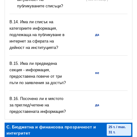
публикуваните списъци?
В.14. Има ли списък на
категориите информация,
подлежаща на публикуване в
да
интернет за сферата на
дейност на институцията?
В.15. Има ли предвидена
секция - информация,
не
предоставена повече от три
пъти по заявления за достъп?
В.16. Посочено ли е мястото
за преглед/четене на
да
предоставената информация?
C. Бюджетна и финансова прозрачност и
25 т. / max.
31 т.
интегритет