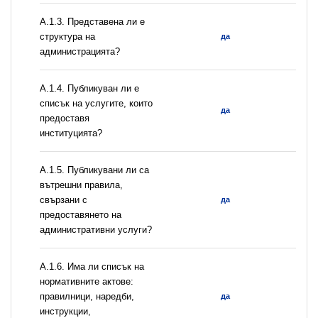
A.1.3. Представена ли е
структура на
да
администрацията?
А.1.4. Публикуван ли е
списък на услугите, които
да
предоставя
институцията?
А.1.5. Публикувани ли са
вътрешни правила,
свързани с
да
предоставянето на
административни услуги?
А.1.6. Има ли списък на
нормативните актове:
правилници, наредби,
да
инструкции,