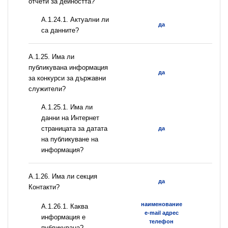
отчети за дейността?
A.1.24.1. Актуални ли
да
са данните?
А.1.25. Има ли
публикувана информация
да
за конкурси за държавни
служители?
A.1.25.1. Има ли
данни на Интернет
страницата за датата
да
на публикуване на
информация?
А.1.26. Има ли секция
да
Контакти?
наименование
А.1.26.1. Каква
e-mail адрес
информация е
телефон
публикувана?