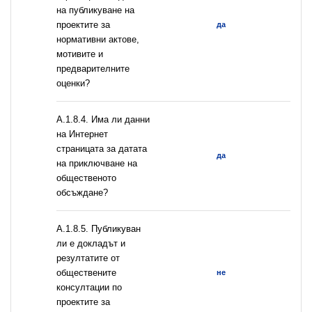
на публикуване на
проектите за
да
нормативни актове,
мотивите и
предварителните
оценки?
A.1.8.4. Има ли данни
на Интернет
страницата за датата
да
на приключване на
общественото
обсъждане?
А.1.8.5. Публикуван
ли е докладът и
резултатите от
обществените
не
консултации по
проектите за