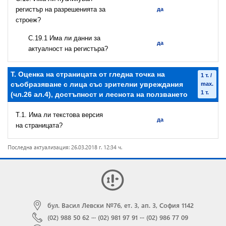
регистър на разрешeнията за
да
строеж?
С.19.1 Има ли данни за
да
актуалност на регистъра?
T. Оценка на страницата от гледна точка на
1 т. /
съобразяване с лица със зрителни увреждания
max.
1 т.
(чл.26 ал.4), достъпност и леснота на ползването
T.1. Има ли текстова версия
да
на страницата?
Последна актуализация: 26.03.2018 г. 12:34 ч.
бул. Васил Левски №76, ет. 3, ап. 3, София 1142
(02) 988 50 62
···
(02) 981 97 91
···
(02) 986 77 09