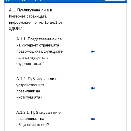
A.1. Публикувана ли е в
Интернет страницата
информация по чл. 15 ал.1 от
ЗДОИ?
А.1.1. Представени ли са
на Интернет страницата
правомощията/функциите
да
на институцията в
отделен текст?
А.1.2. Публикуван ли е
устройственият
да
правилник на
институцията?
А.1.2.1. Публикуван ли е
правилникът на
да
общинския съвет?