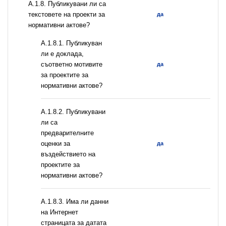
А.1.8. Публикувани ли са
текстовете на проекти за
да
нормативни актове?
А.1.8.1. Публикуван
ли е доклада,
съответно мотивите
да
за проектите за
нормативни актове?
А.1.8.2. Публикувани
ли са
предварителните
оценки за
да
въздействието на
проектите за
нормативни актове?
A.1.8.3. Има ли данни
на Интернет
страницата за датата