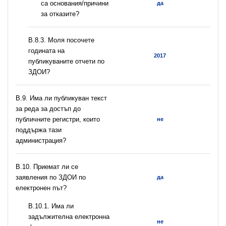
са основания/причини
да
за отказите?
В.8.3. Моля посочете
годината на
2017
публикуваните отчети по
ЗДОИ?
В.9. Има ли публикуван текст
за реда за достъп до
публичните регистри, които
не
поддържа тази
администрация?
В.10. Приемат ли се
заявления по ЗДОИ по
да
електронен път?
В.10.1. Има ли
задължителна електронна
не