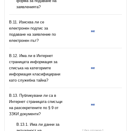
форма за подаване на
заявленията?
В.11. Изисква ли се
електронен подпис за
не
подаване на заявление по
електронен път?
В.12. Има ли в Интернет
страницата информация за
списъка на категориите
не
информация класифицирани
като служебна тайна?
В.13. Публикувани ли са в
Интернет страницата списъци
не
на разсекретените по § 9 от
ЗЗКИ документи?
В.13.1. Има ли данни за
актуалност на
[ без отговор ]