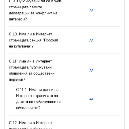
C.9. Публикувани ли са в web
страницата самите
да
декларации за конфликт на
интереси?
C.10. Има ли в Интернет
страницата секция "Профил
да
на купувача"?
С.11. Има ли в Интернет
страницата публикувани
да
обявления за обществени
поръчки?
С.11.1. Има ли данни на
Интернет страницата за
да
датата на публикуване на
обявлението?
С.12. Има ли в Интернет
страницата публикувани