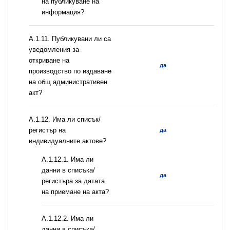
на публикуване на
информация?
А.1.11. Публикувани ли са
уведомления за
откриване на
да
производство по издаване
на общ административен
акт?
А.1.12. Има ли списък/
регистър на
да
индивидуалните актове?
A.1.12.1. Има ли
данни в списъка/
да
регистъра за датата
на приемане на акта?
A.1.12.2. Има ли
данни в списъка/