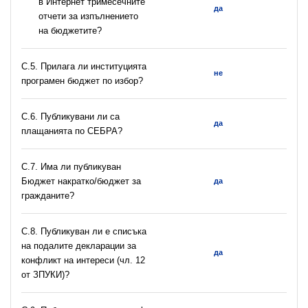
в Интернет тримесечните
да
отчети за изпълнението
на бюджетите?
С.5. Прилага ли институцията
не
програмен бюджет по избор?
С.6. Публикувани ли са
да
плащанията по СЕБРА?
С.7. Има ли публикуван
Бюджет накратко/бюджет за
да
гражданите?
C.8. Публикуван ли е списъка
на подалите декларации за
да
конфликт на интереси (чл. 12
от ЗПУКИ)?