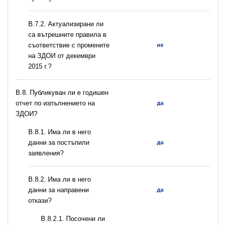
В.7.2. Актуализирани ли
са вътрешните правила в
съответствие с промените
не
на ЗДОИ от декември
2015 г.?
В.8. Публикуван ли е годишен
отчет по изпълнението на
да
ЗДОИ?
В.8.1. Има ли в него
данни за постъпили
да
заявления?
В.8.2. Има ли в него
данни за направени
да
откази?
В.8.2.1. Посочени ли