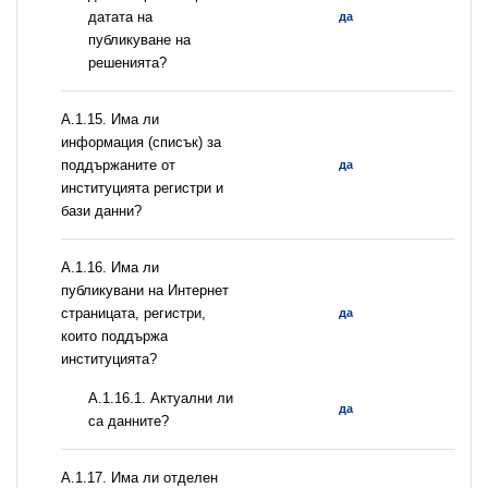
датата на
да
публикуване на
решенията?
А.1.15. Има ли
информация (списък) за
поддържаните от
да
институцията регистри и
бази данни?
А.1.16. Има ли
публикувани на Интернет
страницата, регистри,
да
които поддържа
институцията?
A.1.16.1. Актуални ли
да
са данните?
А.1.17. Има ли отделен