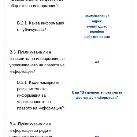
обществена информация?
наименование
адрес
B.2.1. Каква информация
e-mail адрес
е публикувана?
телефон
работно време
В.3. Публикувана ли е
разяснителна информация за
да
упражняването на правото на
информация?
В.3.1. Къде намерихте
разяснителната
Във "Вътрешните правила за
информация за
достъп до информация"
упражняването на
правото на информация?
В.4. Публикувана ли е
информация за реда и
условията за повторно
не