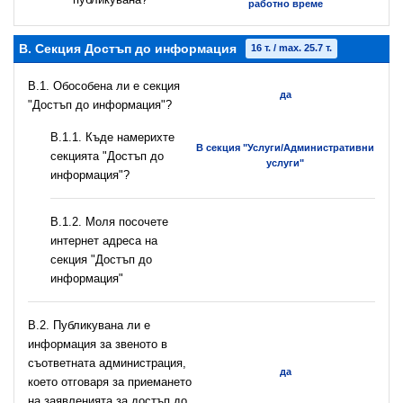
работно време
B. Секция Достъп до информация
16 т. / max. 25.7 т.
В.1. Обособена ли е секция
да
"Достъп до информация"?
В.1.1. Къде намерихте
В секция "Услуги/Административни
секцията "Достъп до
услуги"
информация"?
B.1.2. Моля посочете
интернет адреса на
секция "Достъп до
информация"
В.2. Публикувана ли е
информация за звеното в
съответната администрация,
да
което отговаря за приемането
на заявленията за достъп до