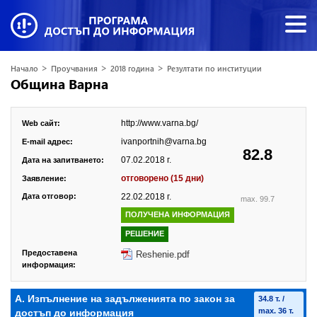
>
>
>
Начало
Проучвания
2018 година
Резултати по институции
Община Варна
http://www.varna.bg/
Web сайт:
ivanportnih@varna.bg
E-mail адрес:
82.8
07.02.2018 г.
Дата на запитването:
отговорено (15 дни)
Заявление:
Дата отговор:
22.02.2018 г.
max. 99.7
ПОЛУЧЕНА ИНФОРМАЦИЯ
РЕШЕНИЕ
Предоставена
Reshenie.pdf
информация:
А. Изпълнение на задълженията по закон за
34.8 т. /
max. 36 т.
достъп до информация