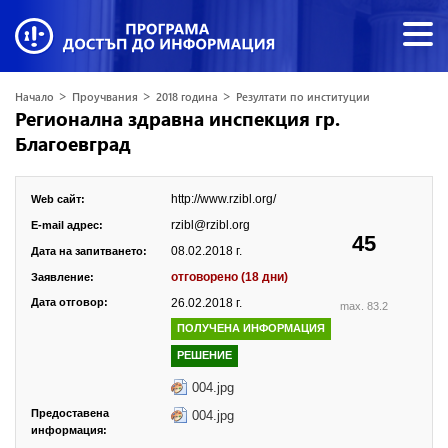
>
>
>
Начало
Проучвания
2018 година
Резултати по институции
Регионална здравна инспекция гр.
Благоевград
http://www.rzibl.org/
Web сайт:
rzibl@rzibl.org
E-mail адрес:
45
08.02.2018 г.
Дата на запитването:
отговорено (18 дни)
Заявление:
Дата отговор:
26.02.2018 г.
max. 83.2
ПОЛУЧЕНА ИНФОРМАЦИЯ
РЕШЕНИЕ
004.jpg
Предоставена
004.jpg
информация: