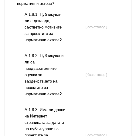
нормативни актове?
А.1.8.1. Публикуван
ли е доклада,
съответно мотивите
[ без отговор ]
за проектите за
нормативни актове?
А.1.8.2. Публикувани
ли са
предварителните
оценки за
[ без отговор ]
въздействието на
проектите за
нормативни актове?
A.1.8.3. Има ли данни
на Интернет
страницата за датата
на публикуване на
проектите за
[ без отговор ]