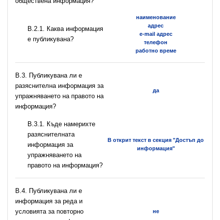
обществена информация?
наименование
адрес
B.2.1. Каква информация
e-mail адрес
е публикувана?
телефон
работно време
В.3. Публикувана ли е
разяснителна информация за
да
упражняването на правото на
информация?
В.3.1. Къде намерихте
разяснителната
В открит текст в секция "Достъп до
информация за
информация"
упражняването на
правото на информация?
В.4. Публикувана ли е
информация за реда и
условията за повторно
не