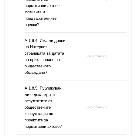
нормативни актове,
мотивите и
предварителните
оценки?
A.1.8.4. Има ли данни
на Интернет
страницата за датата
[ без отговор ]
на приключване на
общественото
обсъждане?
А.1.8.5. Публикуван
ли е докладът и
резултатите от
обществените
[ без отговор ]
консултации по
проектите за
нормативни актове?