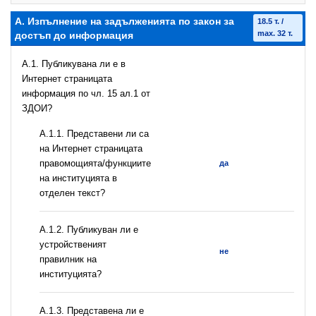
А. Изпълнение на задълженията по закон за
18.5 т. /
max. 32 т.
достъп до информация
A.1. Публикувана ли е в
Интернет страницата
информация по чл. 15 ал.1 от
ЗДОИ?
А.1.1. Представени ли са
на Интернет страницата
правомощията/функциите
да
на институцията в
отделен текст?
А.1.2. Публикуван ли е
устройственият
не
правилник на
институцията?
A.1.3. Представена ли е