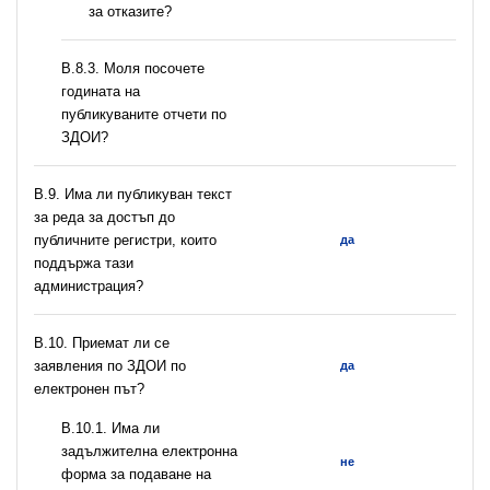
за отказите?
В.8.3. Моля посочете
годината на
публикуваните отчети по
ЗДОИ?
В.9. Има ли публикуван текст
за реда за достъп до
публичните регистри, които
да
поддържа тази
администрация?
В.10. Приемат ли се
заявления по ЗДОИ по
да
електронен път?
В.10.1. Има ли
задължителна електронна
не
форма за подаване на