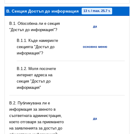
B. Секция Достъп до информация
13 т. / max. 25.7 т.
В.1. Обособена ли е секция
да
"Достъп до информация"?
В.1.1. Къде намерихте
секцията "Достъп до
основно меню
информация"?
B.1.2. Моля посочете
интернет адреса на
секция "Достъп до
информация"
В.2. Публикувана ли е
информация за звеното в
съответната администрация,
да
което отговаря за приемането
на заявленията за достъп до