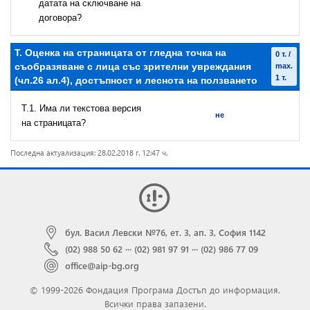
датата на сключване на
договора?
T. Оценка на страницата от гледна точка на
0 т. /
съобразяване с лица със зрителни увреждания
max.
1 т.
(чл.26 ал.4), достъпност и леснота на ползването
T.1. Има ли текстова версия
не
на страницата?
Последна актуализация: 28.02.2018 г. 12:47 ч.
бул. Васил Левски №76, ет. 3, ап. 3, София 1142
(02) 988 50 62
···
(02) 981 97 91
···
(02) 986 77 09
office@aip-bg.org
© 1999-2026 Фондация Програма Достъп до информация.
Всички права запазени.