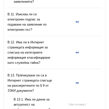
заявленията?
В.11. Изисква ли се
електронен подпис за
не
подаване на заявление по
електронен път?
В.12. Има ли в Интернет
страницата информация за
списъка на категориите
не
информация класифицирани
като служебна тайна?
В.13. Публикувани ли са в
Интернет страницата списъци
не
на разсекретените по § 9 от
ЗЗКИ документи?
В.13.1. Има ли данни за
актуалност на
[ без отговор ]