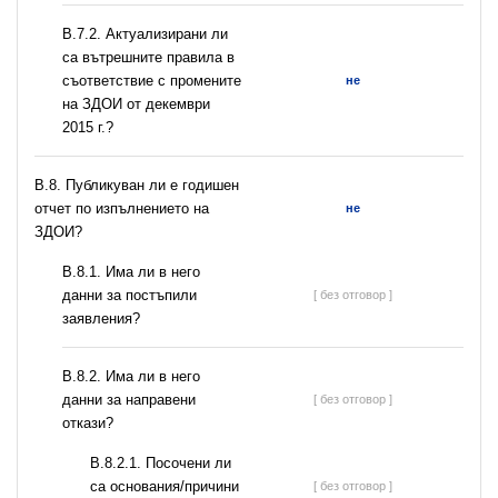
В.7.2. Актуализирани ли
са вътрешните правила в
съответствие с промените
не
на ЗДОИ от декември
2015 г.?
В.8. Публикуван ли е годишен
отчет по изпълнението на
не
ЗДОИ?
В.8.1. Има ли в него
данни за постъпили
[ без отговор ]
заявления?
В.8.2. Има ли в него
данни за направени
[ без отговор ]
откази?
В.8.2.1. Посочени ли
са основания/причини
[ без отговор ]