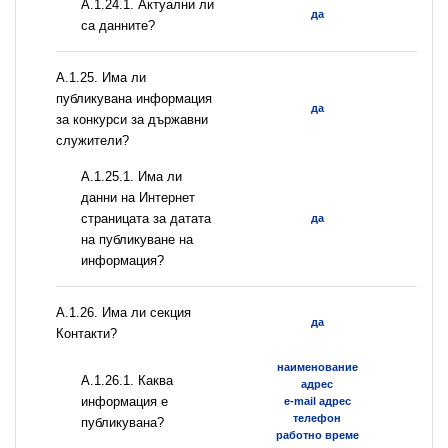
A.1.24.1. Актуални ли
да
са данните?
А.1.25. Има ли
публикувана информация
да
за конкурси за държавни
служители?
A.1.25.1. Има ли
данни на Интернет
страницата за датата
да
на публикуване на
информация?
А.1.26. Има ли секция
да
Контакти?
наименование
А.1.26.1. Каква
адрес
информация е
e-mail адрес
телефон
публикувана?
работно време