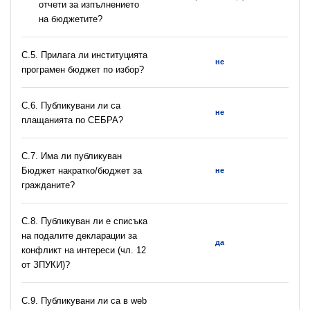
отчети за изпълнението
на бюджетите?
С.5. Прилага ли институцията
не
програмен бюджет по избор?
С.6. Публикувани ли са
не
плащанията по СЕБРА?
С.7. Има ли публикуван
Бюджет накратко/бюджет за
не
гражданите?
C.8. Публикуван ли е списъка
на подалите декларации за
да
конфликт на интереси (чл. 12
от ЗПУКИ)?
C.9. Публикувани ли са в web