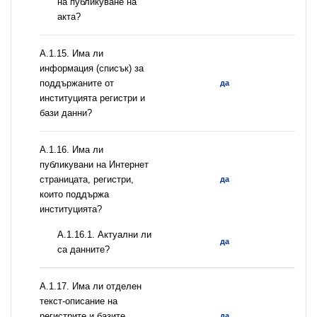
на публикуване на
акта?
А.1.15. Има ли
информация (списък) за
поддържаните от
да
институцията регистри и
бази данни?
А.1.16. Има ли
публикувани на Интернет
страницата, регистри,
да
които поддържа
институцията?
A.1.16.1. Актуални ли
да
са данните?
А.1.17. Има ли отделен
текст-описание на
регистрите и базите
да