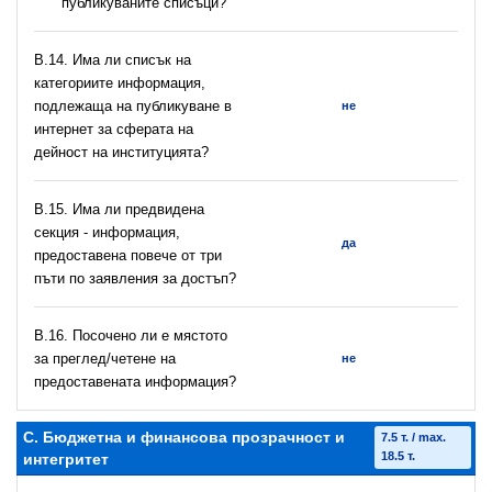
публикуваните списъци?
В.14. Има ли списък на
категориите информация,
подлежаща на публикуване в
не
интернет за сферата на
дейност на институцията?
В.15. Има ли предвидена
секция - информация,
да
предоставена повече от три
пъти по заявления за достъп?
В.16. Посочено ли е мястото
за преглед/четене на
не
предоставената информация?
C. Бюджетна и финансова прозрачност и
7.5 т. / max.
18.5 т.
интегритет