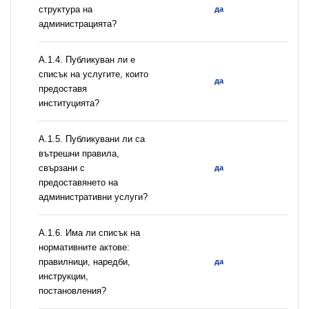
структура на
да
администрацията?
А.1.4. Публикуван ли е
списък на услугите, които
да
предоставя
институцията?
А.1.5. Публикувани ли са
вътрешни правила,
свързани с
да
предоставянето на
административни услуги?
А.1.6. Има ли списък на
нормативните актове:
правилници, наредби,
да
инструкции,
постановления?