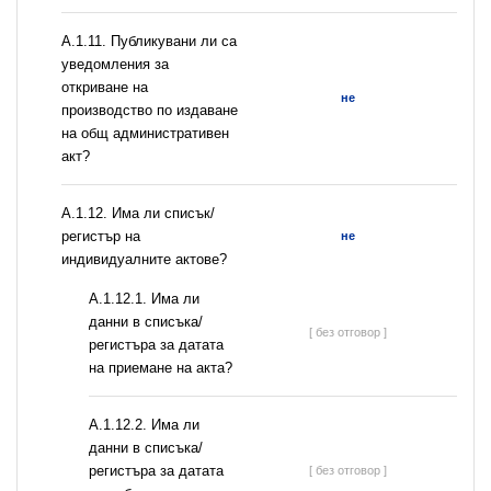
А.1.11. Публикувани ли са
уведомления за
откриване на
не
производство по издаване
на общ административен
акт?
А.1.12. Има ли списък/
регистър на
не
индивидуалните актове?
A.1.12.1. Има ли
данни в списъка/
[ без отговор ]
регистъра за датата
на приемане на акта?
A.1.12.2. Има ли
данни в списъка/
регистъра за датата
[ без отговор ]