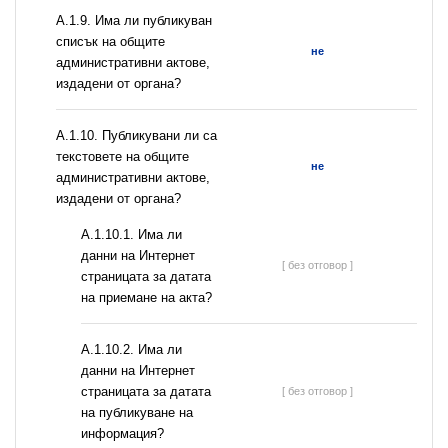
А.1.9. Има ли публикуван
списък на общите
не
административни актове,
издадени от органа?
А.1.10. Публикувани ли са
текстовете на общите
не
административни актове,
издадени от органа?
A.1.10.1. Има ли
данни на Интернет
[ без отговор ]
страницата за датата
на приемане на акта?
A.1.10.2. Има ли
данни на Интернет
страницата за датата
[ без отговор ]
на публикуване на
информация?